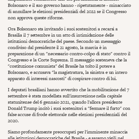
Bolsonaro e il suo governo hanno - ripetutamente - minacciato
di annullare le elezioni presidenziali del 2022 se il Congresso
non approva queste riforme.
Ora Bolsonaro sta invitando i suoi sostenitori a recarsi a
Brasilia il 7 settembre in un atto di intimidazione delle
istituzioni democratiche del paese. Secondo un messaggio
condiviso dal presidente il 21 agosto, la marcia è in
preparazione di un "necessario contro-colpo di stato" contro il
Congresso e la Corte Suprema. Il messaggio sosteneva che la
"costituzione comunista" del Brasile ha tolto il potere a
Bolsonaro, e accusava "la magistratura, la sinistra e un intero
apparato di interessi nascosti" di cospirare contro di lui.
I deputati brasiliani hanno avvertito che la mobilitazione del 7
settembre è stata modellata sull'insurrezione nella capitale
statunitense del 6 gennaio 2021, quando l'allora presidente
Donald Trump incitò i suoi sostenitori a "fermare il furto" con
false accuse di frode elettorale nelle elezioni presidenziali del
2020.
Siamo profondamente preoccupati per l'imminente minaccia
alle istituzioni democratiche del Brasile - e saremo vigili nel