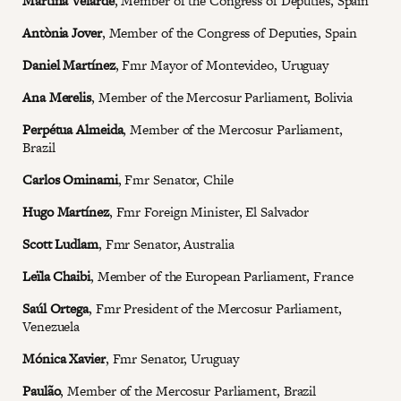
Martina Velarde
, Member of the Congress of Deputies, Spain
Antònia Jover
, Member of the Congress of Deputies, Spain
Daniel Martínez
, Fmr Mayor of Montevideo, Uruguay
Ana Merelis
, Member of the Mercosur Parliament, Bolivia
Perpétua Almeida
, Member of the Mercosur Parliament,
Brazil
Carlos Ominami
, Fmr Senator, Chile
Hugo Martínez
, Fmr Foreign Minister, El Salvador
Scott Ludlam
, Fmr Senator, Australia
Leïla Chaibi
, Member of the European Parliament, France
Saúl Ortega
, Fmr President of the Mercosur Parliament,
Venezuela
Mónica Xavier
, Fmr Senator, Uruguay
Paulão
, Member of the Mercosur Parliament, Brazil