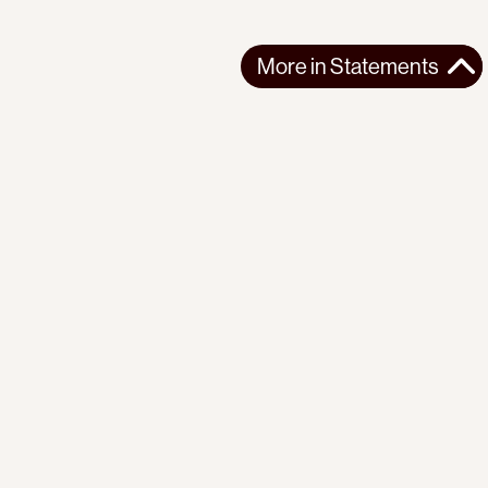
More in
Statements
More in
Statements
SOUTH AMERICA
STATEMENTS
2026-07-21
Ecuador’s Democracy Cannot Be Suspended
Statement from the Observatory of the Progressive