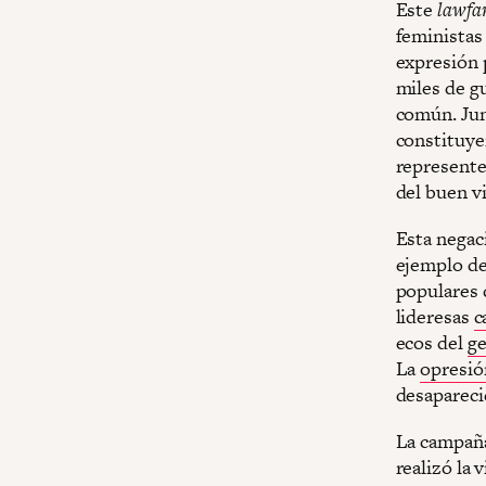
Este
lawfa
feministas
expresión 
miles de g
común. Jun
constituye
represente
del buen vi
Esta negac
ejemplo de
populares 
lideresas
c
ecos del
ge
La
opresió
desapareci
La campaña
realizó la 