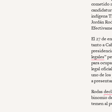
cometido n
candidatur
indígena T
Jordán Rod
Efectivame
El 27 de e
tanto a Ca
presidenci
legales
” p
para ocupa
legal ofici
uno de los
a presentar
Rodas
decl
binomio de
temen al p