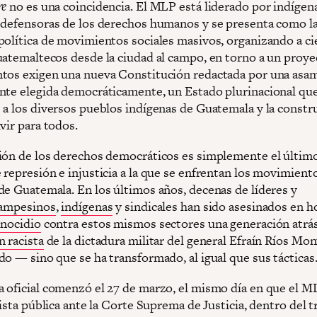
re
no es una coincidencia. El MLP está liderado por indígen
 defensoras de los derechos humanos y se presenta como l
política de movimientos sociales masivos, organizando a ci
uatemaltecos desde la ciudad al campo, en torno a un proye
tos exigen una nueva Constitución redactada por una asa
nte elegida democráticamente, un Estado plurinacional qu
 a los diversos pueblos indígenas de Guatemala y la constr
vir para todos.
ión de los derechos democráticos es simplemente el últim
 represión e injusticia a la que se enfrentan los movimient
de Guatemala. En los últimos años, decenas de líderes y
ampesinos
,
indígenas
y sindicales han sido asesinados en h
nocidio
contra estos mismos sectores una generación atrás
n racista
de la dictadura militar del general Efraín Ríos Mon
do — sino que se ha transformado, al igual que sus tácticas
 oficial comenzó el 27 de marzo, el mismo día en que el M
vista pública ante la Corte Suprema de Justicia, dentro del 