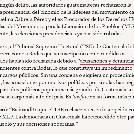
ingún delito, las autoridades guatemaltecas rechazaron la
a presidencial del binomio de la lideresa del movimiento 
helma Cabrera Pérez y el ex Procurador de los Derechos
as, del Movimiento para la Liberación de los Pueblos (ML
nte, las elecciones presidenciales ya han sido robadas.
nero, el Tribunal Supremo Electoral (TSE) de Guatemala i
brera como a Rodas que su inscripción como candidatos
ales había sido rechazada debido a “
acusaciones y denuncia
endientes contra Rodas, lo que constituye un impedimento 
r cargos públicos. Sin una condena o siquiera un procedim
al, las acusaciones por motivos políticos por sí solas han ne
 partidos políticos populares más grandes de Guatemala su
se al cargo más alto del país. Es
lawfare
en su forma más pu
aró
: “Es inaudito que el TSE rechace nuestra inscripción 
 MLP. La democracia en Guatemala ha retrocedido otro pas
ueblo y sus decisiones soberanas.”