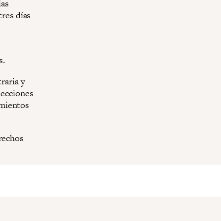
las
tres días
s.
raria y
lecciones
imientos
erechos