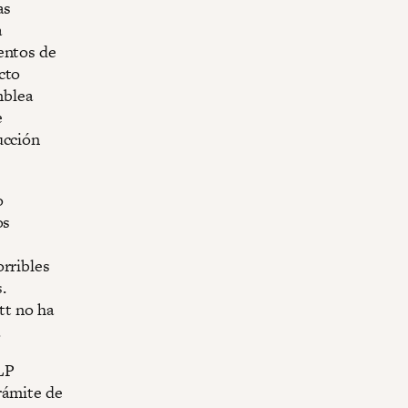
as
a
entos de
cto
mblea
e
ucción
o
os
orribles
.
tt no ha
.
LP
trámite de