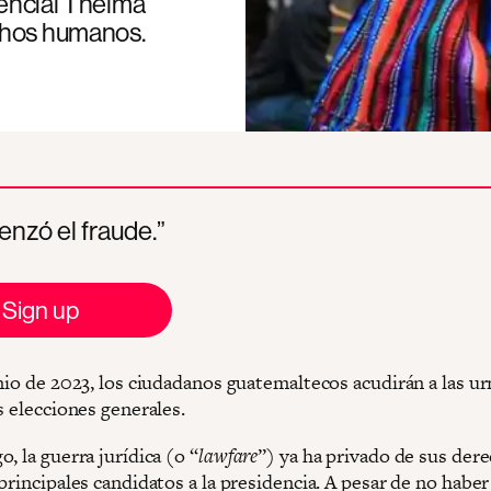
dencial Thelma
chos humanos.
nzó el fraude.”
Sign up
nio de 2023, los ciudadanos guatemaltecos acudirán a las ur
s elecciones generales.
, la guerra jurídica (o “
lawfare
”) ya ha privado de sus der
principales candidatos a la presidencia. A pesar de no haber