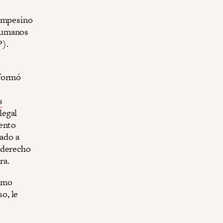
campesino
 Humanos
P).
nformó
s
legal
iento
gado a
 derecho
ra.
como
o, le