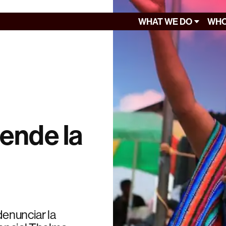
WHAT WE DO
WHO
iende la
denunciar la