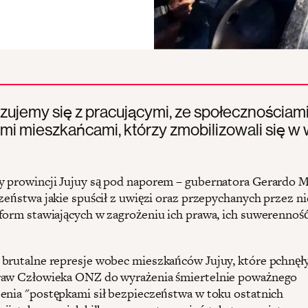
zujemy się z pracującymi, ze społecznościami
i mieszkańcami, którzy zmobilizowali się w 
 prowincji Jujuy są pod naporem – gubernatora Gerardo M
czeństwa jakie spuścił z uwięzi oraz przepychanych przez n
form stawiających w zagrożeniu ich prawa, ich suwerenność
brutalne represje wobec mieszkańców Jujuy, które pchnę
raw Człowieka ONZ do wyrażenia śmiertelnie poważnego
enia "postępkami sił bezpieczeństwa w toku ostatnich