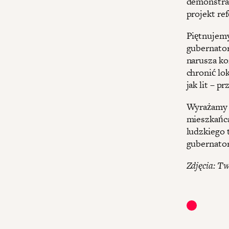
demonstrac
projekt re
Piętnujemy
gubernator
narusza ko
chronić lok
jak lit – 
Wyrażamy n
mieszkańca
ludzkiego 
gubernator
Zdjęcia: Tw