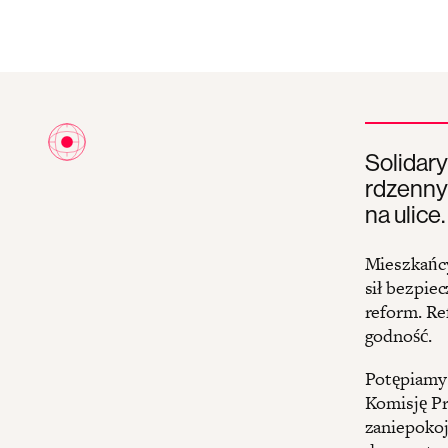
Solidary
rdzennym
na ulice.
Mieszkańcy
sił bezpie
reform. Re
godność.
Potępiamy 
Komisję P
zaniepokoj