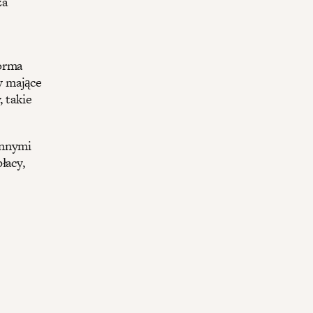
za
forma
y mające
, takie
ennymi
łacy,