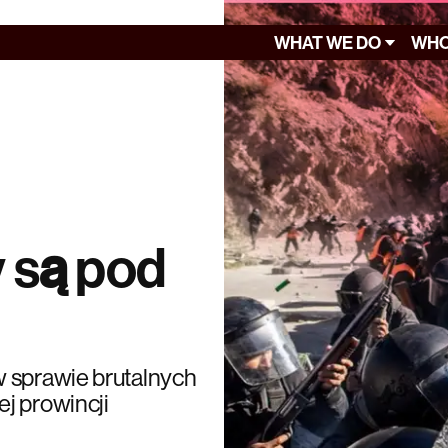
WHAT WE DO
WHO
 są pod
w sprawie brutalnych
j prowincji