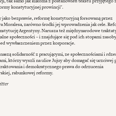
ji, tak samo jak kilkoma z postanowień tekstu przyjętego 
formy konstytucyjnej prowincji".
 jako bezprawie, reformę konstytucyjną forsowaną przez
a Moralesa, zarówno środki jej wprowadzenia jak cele. Re
nstytucję Argentyny. Narusza też międzynarodowe traktat
alne społeczności – i znajdujące się pod ich stopami zasoby
przed wywłaszczeniem przez korporacje.
aszą solidarność z pracującymi, ze społecznościami i rdz
mi, którzy wyszli na ulice Jujuy aby domagać się uczciwej p
traktowania i demokratycznego prawa do odrzucenia
skiej, rabunkowej reformy.
itter