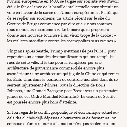
l'Union européenne en 1988, se targue sur son site web d'avoir
été « le fer de lance de la bataille intellectuelle pour obtenir un
vote en faveur de la sortie de l'Union européenne ». Plutôt que
de se replier sur soi-même, un article récent sur le site du
Groupe de Bruges commence par dire que « nous sommes
tous mondiaux maintenant ». Le binaire qu'ils proposent
donne une nouvelle tournure à un vieux trope de la droite : «
les réalistes mondiaux contre les cosmopolites sans racines ».
Vingt ans après Seattle, Trump n'euthanasie pas l'OMC pour
répondre aux demandes des manifestants qui ont rempli les
rues de cette ville. Il la tue pour la remplacer par une
architecture de gouvernance commerciale encore plus
asymétrique : une architecture qui jugule la Chine et qui remet
les États-Unis dans la position de contrôle mondial dont ils se
sentent injustement évincés. Sous la direction de Boris
Johnson, une Grande-Bretagne post-Brexit sera un partenaire
junior de cet Ordre Mondial Réinitialisé. La vision de Seattle
est poussée encore plus hors d’atteinte.
Si l'on regarde le conflit géopolitique et économique actuel au-
delà des clichés déjà dépassés d'ouverture et de fermeture, on
constate qu'un « retour » à la nation n'est pas seulement une