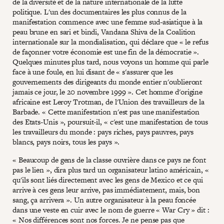
de la diversité et de la nature internationale de la lutte
politique. L'un des documentaires les plus connus de la
manifestation commence avec une femme sud-asiatique à la
peau brune en sari et bindi, Vandana Shiva de la Coalition
internationale sur la mondialisation, qui déclare que « le refus
de façonner votre économie est une fin de la démocratie ».
Quelques minutes plus tard, nous voyons un homme qui parle
face à une foule, en lui disant de « s'assurer que les
gouvernements des dirigeants du monde entier n'oublieront
jamais ce jour, le 20 novembre 1999 ». Cet homme d'origine
africaine est Leroy Trotman, de l'Union des travailleurs de la
Barbade. « Cette manifestation n'est pas une manifestation
des Etats-Unis », poursuit-il, « c'est une manifestation de tous
les travailleurs du monde : pays riches, pays pauvres, pays
blancs, pays noirs, tous les pays ».
« Beaucoup de gens de la classe ouvrière dans ce pays ne font
pas le lien », dira plus tard un organisateur latino américain, «
qu'ils sont liés directement avec les gens de Mexico et ce qui
arrive à ces gens leur arrive, pas immédiatement, mais, bon
sang, ça arrivera ». Un autre organisateur à la peau foncée
dans une veste en cuir avec le nom de guerre « War Cry » dit :
« Nos différences sont nos forces. Je ne pense pas que