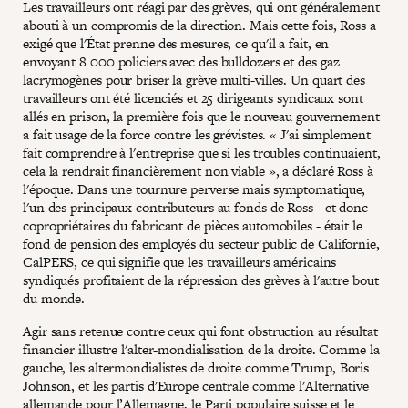
Les travailleurs ont réagi par des grèves, qui ont généralement
abouti à un compromis de la direction. Mais cette fois, Ross a
exigé que l'État prenne des mesures, ce qu'il a fait, en
envoyant 8 000 policiers avec des bulldozers et des gaz
lacrymogènes pour briser la grève multi-villes. Un quart des
travailleurs ont été licenciés et 25 dirigeants syndicaux sont
allés en prison, la première fois que le nouveau gouvernement
a fait usage de la force contre les grévistes. « J'ai simplement
fait comprendre à l'entreprise que si les troubles continuaient,
cela la rendrait financièrement non viable », a déclaré Ross à
l'époque. Dans une tournure perverse mais symptomatique,
l'un des principaux contributeurs au fonds de Ross - et donc
copropriétaires du fabricant de pièces automobiles - était le
fond de pension des employés du secteur public de Californie,
CalPERS, ce qui signifie que les travailleurs américains
syndiqués profitaient de la répression des grèves à l'autre bout
du monde.
Agir sans retenue contre ceux qui font obstruction au résultat
financier illustre l'alter-mondialisation de la droite. Comme la
gauche, les altermondialistes de droite comme Trump, Boris
Johnson, et les partis d'Europe centrale comme l'Alternative
allemande pour l’Allemagne, le Parti populaire suisse et le