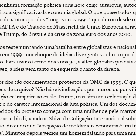
nenhuma formação política séria hoje exige autarquia, auto
irada significativa da economia global. O que quase todos 
o do status quo dos "longos anos 1990" que durou desde o 
FTA e do Tratado de Maastricht da União Europeia, atra
e Trump, do Brexit e da crise da zona euro dos anos 2010.
s testemunhando uma batalha entre globalistas e nacional
 em 1999 - um choque de ideias divergentes sobre o que é
o. Para usar o termo dos anos 90, a alter-globalização está 
vez, a ideia vem tanto da esquerda quanto da direita.
s dos tão documentados protestos da OMC de 1999. O qu
ens de arquivo? Não há reivindicações por muros ou por vil
ção estrangeira ao estilo Trump, mas sim uma celebração d
e e do caráter internacional da luta política. Um dos docum
cidos do protesto começa com uma mulher de pele marro
sari e bindi, Vandana Shiva da Coligação Internacional sobr
ão, dizendo que "a negação de moldar sua economia é um f
a". Minutos depois vemos um homem falando para uma mu