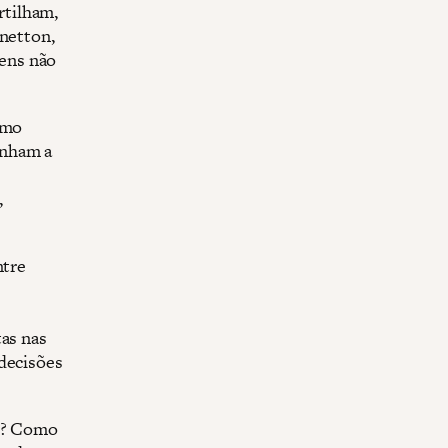
rtilham,
enetton,
ens não
smo
unham a
,
ntre
tas nas
 decisões
el? Como