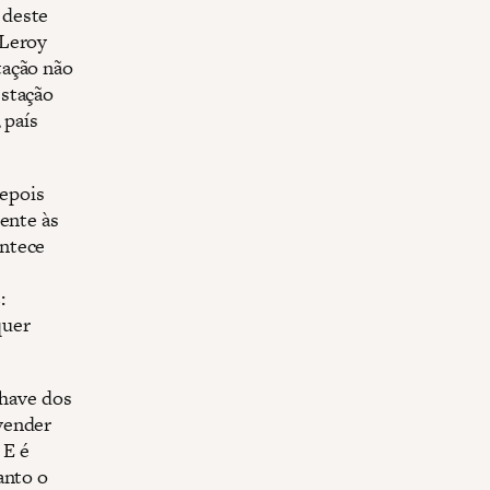
 deste
 Leroy
tação não
estação
 país
depois
ente às
ontece
:
quer
chave dos
vender
 E é
anto o