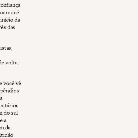
confiança
querem é
início da
vés das
istas,
de volta.
e você vê
ipêndios
a
entários
m do sul
e a
im da
ltidão