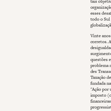
tais objet
organizaçã
esses desa
todo o Sul 
globalizaçã
Vinte anos
corretos. 
desigualda
surgimento
questões e
problema m
des Transa
Taxação de
fundada na
"Ação por 
imposto (c
financeira
progressis