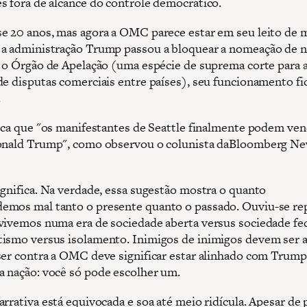
s fora de alcance do controle democrático.
e 20 anos, mas agora a OMC parece estar em seu leito de 
a administração Trump passou a bloquear a nomeação de 
a o Órgão de Apelação (uma espécie de suprema corte para 
de disputas comerciais entre países), seu funcionamento fi
.
fica que "os manifestantes de Seattle finalmente podem ven
onald Trump", como observou o colunista daBloomberg N
ignifica. Na verdade, essa sugestão mostra o quanto
mos mal tanto o presente quanto o passado. Ouviu-se re
vivemos numa era de sociedade aberta versus sociedade fe
ismo versus isolamento. Inimigos de inimigos devem ser 
ser contra a OMC deve significar estar alinhado com Trump
 nação: você só pode escolher um.
arrativa está equivocada e soa até meio ridícula. Apesar de