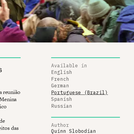
Available in
s
English
French
German
a reunião
Portuguese (Brazil)
 Menina
Spanish
ico
Russian
 de
Author
eitos das
Quinn Slobodian