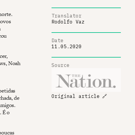
morte.
Translator
novos
Rodolfo Vaz
a
cou
Date
11.05.2020
cer,
ews, Noah
Source
petidas
Original article
🔗
chada, de
amigos.
. É o
 poucas