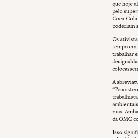
que hoje a
pelo super
Coca-Cola 
poderiam s
Os ativist
tempo em q
trabalhar 
desigualda
colocassem
A abreviat
"Teamsters
trabalhista
ambientais
ruas. Amba
da OMC com
Isso signi