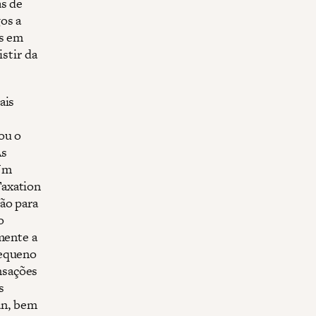
as de
os a
as em
istir da
ais
ou o
As
 Um
Taxation
ão para
o
mente a
pequeno
nsações
s
an, bem