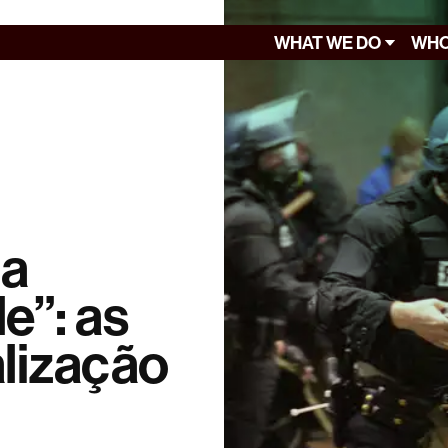
WHAT WE DO
WHO
da
e”: as
alização