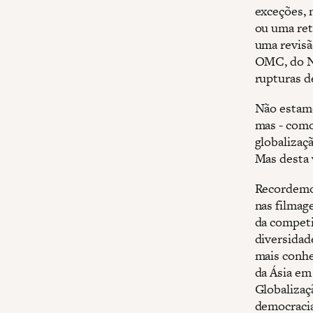
exceções, 
ou uma ret
uma revisã
OMC, do NA
rupturas d
Não estamo
mas - como
globalizaçã
Mas desta 
Recordemo
nas filmag
da competi
diversidad
mais conhe
da Ásia em 
Globalizaç
democraci