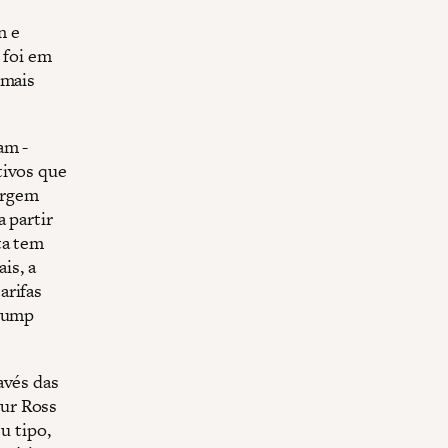
n e
 foi em
 mais
am -
tivos que
argem
 partir
ta tem
is, a
arifas
Trump
avés das
bur Ross
u tipo,