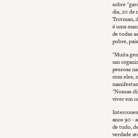
sobre "gar
dia, 20 de
Trotman, d
é uma mani
de todas as
pobre, país
"Muita gent
um organiz
pessoas na
com eles, 
manifestan
"Nossas di
viver em u
Interconex
anos 90 - 
de tudo, d
verdade at