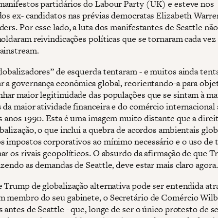
anifestos partidários do Labour Party (UK) e esteve nos
dos ex- candidatos nas prévias democratas Elizabeth Warre
ers. Por esse lado, a luta dos manifestantes de Seattle não
moldaram reivindicações políticas que se tornaram cada vez
ainstream.
globalizadores” de esquerda tentaram - e muitos ainda tent
r a governança econômica global, reorientando-a para obje
har maior legitimidade das populações que se sintam à m
da maior atividade financeira e do comércio internacional a
os anos 1990. Esta é uma imagem muito distante que a direi
balização, o que inclui a quebra de acordos ambientais globa
s impostos corporativos ao mínimo necessário e o uso de t
ar os rivais geopolíticos. O absurdo da afirmação de que 
azendo as demandas de Seattle, deve estar mais claro agora.
e Trump de globalização alternativa pode ser entendida atr
m membro do seu gabinete, o Secretário de Comércio Wil
 antes de Seattle - que, longe de ser o único protesto de se