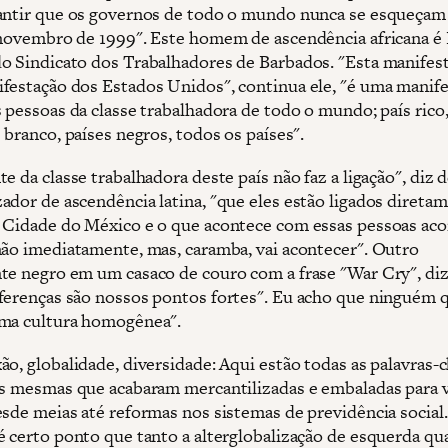
antir que os governos de todo o mundo nunca se esqueçam
 novembro de 1999". Este homem de ascendência africana é
o Sindicato dos Trabalhadores de Barbados. "Esta manifes
festação dos Estados Unidos", continua ele, "é uma manif
 pessoas da classe trabalhadora de todo o mundo; país rico,
 branco, países negros, todos os países".
e da classe trabalhadora deste país não faz a ligação", diz 
ador de ascendência latina, "que eles estão ligados diretam
 Cidade do México e o que acontece com essas pessoas ac
não imediatamente, mas, caramba, vai acontecer". Outro
te negro em um casaco de couro com a frase "War Cry", diz
ferenças são nossos pontos fortes". Eu acho que ninguém 
ma cultura homogênea".
ão, globalidade, diversidade: Aqui estão todas as palavras-
as mesmas que acabaram mercantilizadas e embaladas para 
esde meias até reformas nos sistemas de previdência social.
é certo ponto que tanto a alterglobalização de esquerda qu