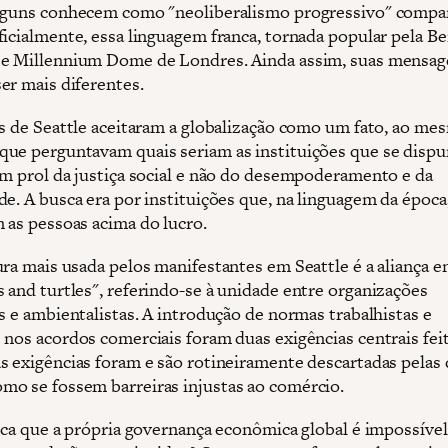
lguns conhecem como "neoliberalismo progressivo" compa
ficialmente, essa linguagem franca, tornada popular pela B
e Millennium Dome de Londres. Ainda assim, suas mensag
er mais diferentes.
as de Seattle aceitaram a globalização como um fato, ao me
ue perguntavam quais seriam as instituições que se disp
em prol da justiça social e não do desempoderamento e da
de. A busca era por instituições que, na linguagem da época
 as pessoas acima do lucro.
ura mais usada pelos manifestantes em Seattle é a aliança e
 and turtles", referindo-se à unidade entre organizações
s e ambientalistas. A introdução de normas trabalhistas e
 nos acordos comerciais foram duas exigências centrais fei
s exigências foram e são rotineiramente descartadas pelas
o se fossem barreiras injustas ao comércio.
fica que a própria governança econômica global é impossív