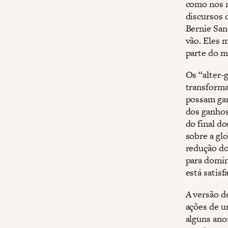
como nos m
discursos 
Bernie Sand
vão. Eles 
parte do m
Os “alter-
transforma
possam gan
dos ganhos 
do final d
sobre a glo
redução do
para domin
está satisf
A versão d
ações de u
alguns anos