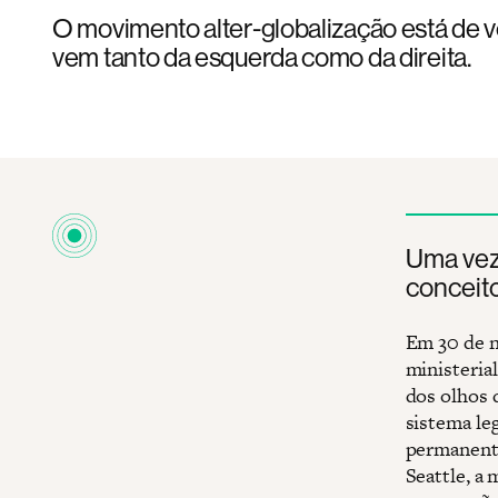
O movimento alter-globalização está de vo
vem tanto da esquerda como da direita.
Uma vez
conceito
Em 30 de n
ministeria
dos olhos 
sistema le
permanente
Seattle, a