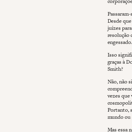
corporaçõe
Passaram-s
Desde que 
juízes par
resolução 
engessado
Isso signi
graças à D
Smith?
Não, não s
compreende
vezes que 
cosmopolit
Portanto, 
mundo ou a
Mas essa n