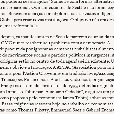
ivos poderão ser atingidos? Somente com formas alternativ
o internacional? Os manifestantes de Seattle não foram ceg
fios. Buscaram alianças com diplomatas e ativistas indígen
Global para criar novas instituições. O objetivo não era des
o, mas reformulá-la.
 depois, os manifestantes de Seattle parecem estar ainda m
A OMC nunca resolveu seu problema com a democracia. A
de produzida por ignorar as demandas trabalhistas aliment
 de movimentos sociais e partidos políticos insurgentes. 
cológicas estão no centro de toda agenda séria existente.
enos óbvio é a tributação. A ATTAC(Association pour la 
ctions pour l'Action Citoyenne- em tradução livre,Associaç
 Transações Financeiras e Ajuda aos Cidadãos), organizaçã
 França na esteira dos protestos de 1995, defendia original
um Imposto Tobin para Auxiliar o Cidadão", e agitava um 
omo proposto pelo economista James Tobin) sobre as tra
s. Essas exigências ressoam hoje no trabalho de economista
tas como Thomas Piketty, Emmanuel Saez e Gabriel Zucm