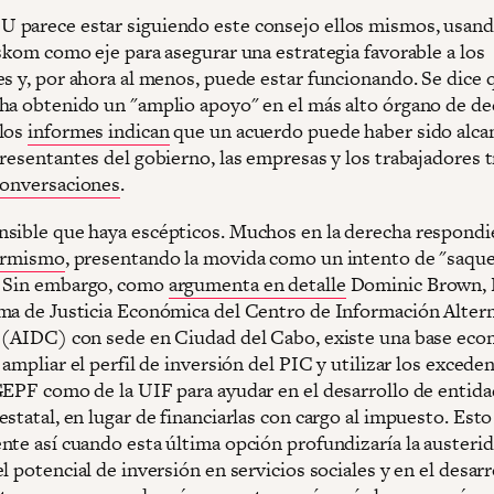
parece estar siguiendo este consejo ellos mismos, usand
skom como eje para asegurar una estrategia favorable a los
es y, por ahora al menos, puede estar funcionando. Se dice 
ha obtenido un "amplio apoyo" en el más alto órgano de de
 los
informes indican
que un acuerdo puede haber sido alc
presentantes del gobierno, las empresas y los trabajadores 
conversaciones
.
sible que haya escépticos. Muchos en la derecha respondi
armismo
, presentando la movida como un intento de "saque
. Sin embargo, como
argumenta en detalle
Dominic Brown, 
ma de Justicia Económica del Centro de Información Altern
 (AIDC) con sede en Ciudad del Cabo, existe una base eco
 ampliar el perfil de inversión del PIC y utilizar los excede
GEPF como de la UIF para ayudar en el desarrollo de entid
statal, en lugar de financiarlas con cargo al impuesto. Esto
nte así cuando esta última opción profundizaría la austeri
l potencial de inversión en servicios sociales y en el desarr