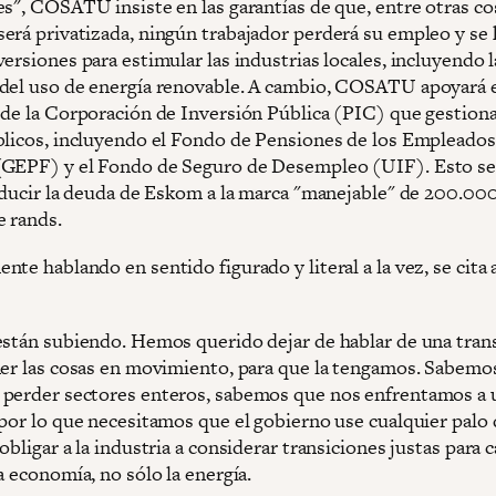
es", COSATU insiste en las garantías de que, entre otras co
erá privatizada, ningún trabajador perderá su empleo y se
ersiones para estimular las industrias locales, incluyendo l
del uso de energía renovable. A cambio, COSATU apoyará e
 de la Corporación de Inversión Pública (PIC) que gestiona
blicos, incluyendo el Fondo de Pensiones de los Empleados
GEPF) y el Fondo de Seguro de Desempleo (UIF). Esto se
reducir la deuda de Eskom a la marca "manejable" de 200.00
e rands.
te hablando en sentido figurado y literal a la vez, se cita 
están subiendo. Hemos querido dejar de hablar de una tran
ner las cosas en movimiento, para que la tengamos. Sabemo
perder sectores enteros, sabemos que nos enfrentamos a 
 por lo que necesitamos que el gobierno use cualquier palo
obligar a la industria a considerar transiciones justas para 
a economía, no sólo la energía.