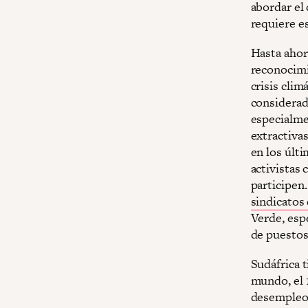
abordar el
requiere es
Hasta ahora
reconocimie
crisis clim
considerad
especialme
extractiva
en los últ
activistas 
participen
sindicatos
Verde, esp
de puestos
Sudáfrica t
mundo, el 
desempleo 