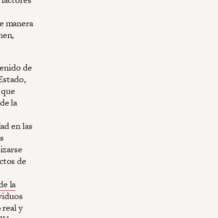
de manera
nen,
venido de
 Estado,
s que
de la
e
ad en las
as
izarse
ctos de
de la
ividuos
 real y