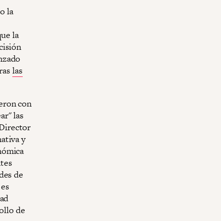
o la
que la
cisión
anzado
tras
las
eron con
ar" las
Director
ativa y
nómica
ntes
ades de
 es
dad
ollo de