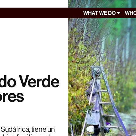
WHAT WE DO
WHO
do Verde
ores
Sudáfrica, tiene un