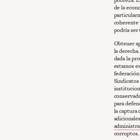
de la econ
particular
coherente 
podría ser
Obtener ap
la derecha.
dada la pro
estamos ex
federación
Sindicatos 
institucion
conservado
para defen
la captura
adicionale
administra
corruptos.