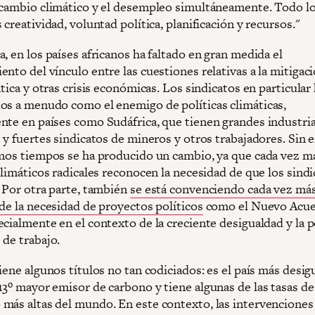
 cambio climático y el desempleo simultáneamente. Todo lo
 creatividad, voluntad política, planificación y recursos."
, en los países africanos ha faltado en gran medida el
nto del vínculo entre las cuestiones relativas a la mitigaci
ática y otras crisis económicas. Los sindicatos en particular
os a menudo como el enemigo de políticas climáticas,
nte en países como Sudáfrica, que tienen grandes industri
s y fuertes sindicatos de mineros y otros trabajadores. Sin
imos tiempos se ha producido un cambio, ya que cada vez m
climáticos radicales reconocen la necesidad de que los sind
. Por otra parte, también
se está convenciendo cada vez más
 de la necesidad de proyectos políticos
como el Nuevo Acu
ecialmente en el contexto de la creciente desigualdad y la 
 de trabajo.
iene algunos títulos no tan codiciados: es el país más desig
13º mayor emisor de carbono y tiene algunas de las tasas de
más altas del mundo. En este contexto, las intervenciones