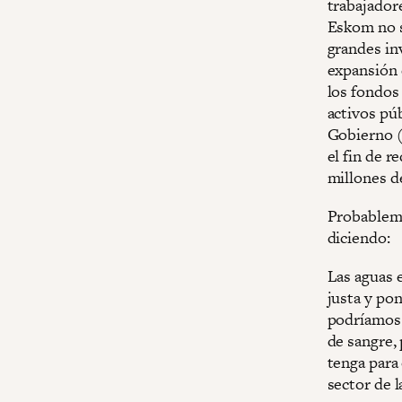
trabajador
Eskom no s
grandes inv
expansión 
los fondos
activos pú
Gobierno (
el fin de 
millones d
Probablemen
diciendo:
Las aguas 
justa y po
podríamos 
de sangre,
tenga para 
sector de l