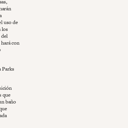
sas,
 harán
a
l uso de
 los
 del
 hará con
0
a Parks
sición
s que
un baño
 que
cada