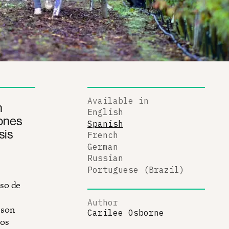
Available in
n
English
iones
Spanish
sis
French
German
Russian
Portuguese (Brazil)
so de
Author
 son
Carilee Osborne
mos