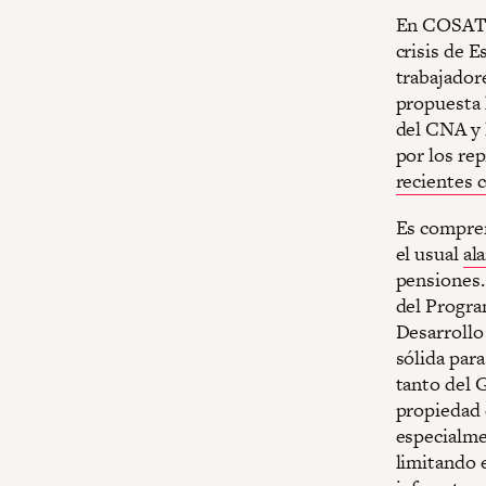
En COSATU 
crisis de E
trabajador
propuesta 
del CNA y
por los re
recientes 
Es compren
el usual
al
pensiones
del Progra
Desarrollo
sólida para
tanto del 
propiedad e
especialme
limitando e