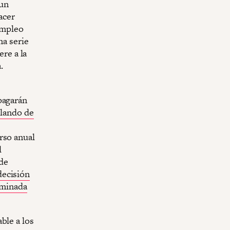
 un
acer
sempleo
na serie
ere a la
.
pagarán
lando de
rso anual
l
de
decisión
nominada
ble a los