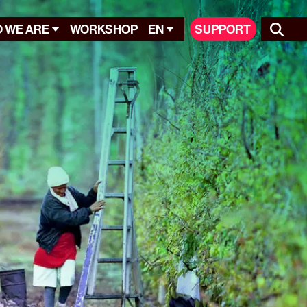
 WE ARE
WORKSHOP
EN
SUPPORT