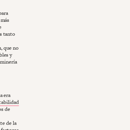
para
r más
e
s tanto
, que no
bles y
 minería
a era
tabilidad
os de
te de la
 factores