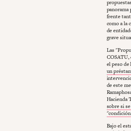
propuestas
panorama p
frente tant
como a la c
de entidade
grave situ
Las "Propu
COSATU, en
el peso de 
un présta
intervenci
de este me
Ramaphosa)
Hacienda 
sobre si se
"condición
Bajo el es