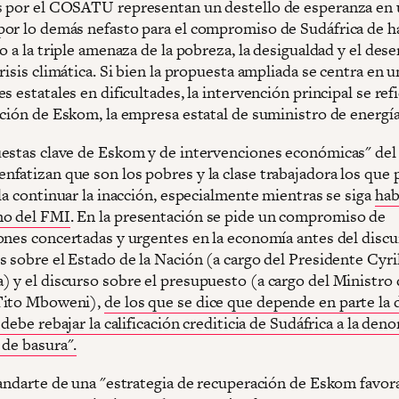
 por el COSATU representan un destello de esperanza en
or lo demás nefasto para el compromiso de Sudáfrica de h
o a la triple amenaza de la pobreza, la desigualdad y el de
risis climática. Si bien la propuesta ampliada se centra en u
s estatales en dificultades, la intervención principal se refi
ación de Eskom, la empresa estatal de suministro de energía
estas clave de Eskom y de intervenciones económicas" del
fatizan que son los pobres y la clase trabajadora los que 
la continuar la inacción, especialmente mientras se siga
hab
mo del FMI
. En la presentación se pide un compromiso de
ones concertadas y urgentes en la economía antes del discu
s sobre el Estado de la Nación (a cargo del Presidente Cyri
 y el discurso sobre el presupuesto (a cargo del Ministro 
Tito Mboweni),
de los que se dice que depende en parte la 
 debe rebajar la calificación crediticia de Sudáfrica a la de
 de basura".
tandarte de una "estrategia de recuperación de Eskom favora