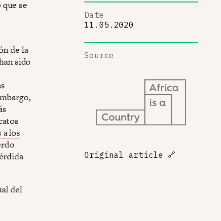
 que se
Date
11.05.2020
ón de la
Source
 han sido
as
 embargo,
ás
icatos
 a los
erdo
pérdida
Original article
🔗
ual del