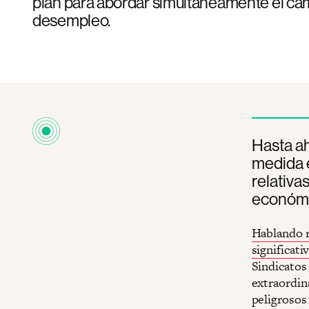
plan para abordar simultáneamente el cam
desempleo.
Hasta ah
medida e
relativas
económi
Hablando 
significati
Sindicatos
extraordin
peligroso