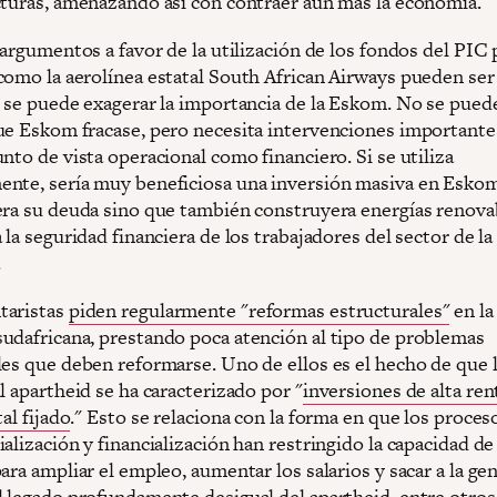
cturas, amenazando así con contraer aún más la economía.
 argumentos a favor de la utilización de los fondos del PIC 
como la aerolínea estatal South African Airways pueden se
o se puede exagerar la importancia de la Eskom. No se pued
ue Eskom fracase, pero necesita intervenciones importante
nto de vista operacional como financiero. Si se utiliza
nte, sería muy beneficiosa una inversión masiva en Eskom
era su deuda sino que también construyera energías renova
 la seguridad financiera de los trabajadores del sector de la
.
taristas
piden regularmente "reformas estructurales"
en la
udafricana, prestando poca atención al tipo de problemas
les que deben reformarse. Uno de ellos es el hecho de que l
l apartheid se ha caracterizado por "
inversiones de alta ren
tal fijado
." Esto se relaciona con la forma en que los proces
alización y financialización han restringido la capacidad de
ara ampliar el empleo, aumentar los salarios y sacar a la gen
l legado profundamente desigual del apartheid, entre otros