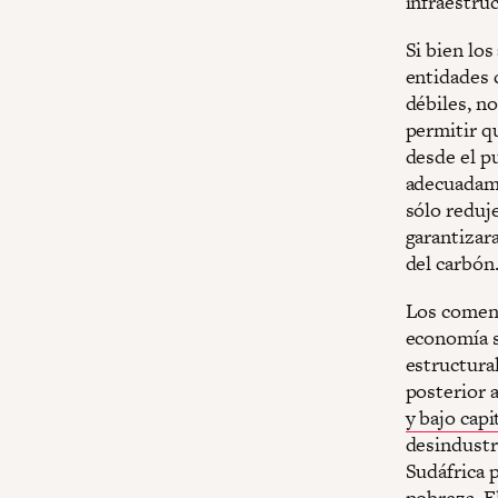
infraestru
Si bien los
entidades 
débiles, n
permitir q
desde el pu
adecuadame
sólo reduj
garantizara
del carbón
Los comen
economía s
estructura
posterior a
y bajo capi
desindustri
Sudáfrica p
pobreza. E