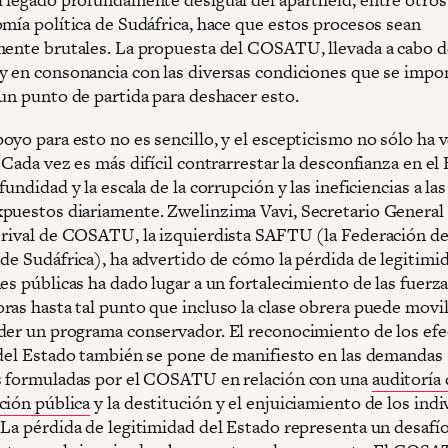
omía política de Sudáfrica, hace que estos procesos sean
mente brutales. La propuesta del COSATU, llevada a cabo 
y en consonancia con las diversas condiciones que se impo
 un punto de partida para deshacer esto.
oyo para esto no es sencillo, y el escepticismo no sólo ha 
 Cada vez es más difícil contrarrestar la desconfianza en el
fundidad y la escala de la corrupción y las ineficiencias a la
puestos diariamente. Zwelinzima Vavi, Secretario General 
 rival de COSATU, la izquierdista SAFTU (la Federación d
de Sudáfrica), ha advertido de cómo la pérdida de legitimid
es públicas ha dado lugar a un fortalecimiento de las fuerz
ras hasta tal punto que incluso la clase obrera puede movil
der un programa conservador. El reconocimiento de los efe
 del Estado también se pone de manifiesto en las demandas
s formuladas por el COSATU en relación con una
auditoría 
ción pública
y la destitución y el enjuiciamiento de los ind
 La pérdida de legitimidad del Estado representa un desafío