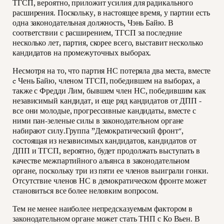
ТГСП, вероятно, приложит усилия для радикального
расширения. Поскольку, в настоящее время, у партии есть
одна законодательная должность, Чэнь Байю. В
соответствии с расширением, ТГСП за последние
несколько лет, партия, скорее всего, выставит несколько
кандидатов на промежуточных выборах.
Несмотря на то, что партия НС потеряла два места, вместе
c Чень Байю, членом ТГСП, победившем на выборах, а
также с Фредди Лим, бывшем член НС, победившим как
независимый кандидат, и еще ряд кандидатов от ДПП -
все они молодые, прогрессивные кандидаты, вместе с
ними пан-зеленые силы в законодательном органе
набирают силу.Группа ”Демократический фронт",
состоящая из независимых кандидатов, кандидатов от
ДПП и ТГСП, вероятно, будет продолжать выступать в
качестве межпартийного альянса в законодательном
органе, поскольку три из пяти ее членов выиграли гонки.
Отсутствие членов НС в демократическом фронте может
становиться все более неловким вопросом.
Тем не менее наиболее непредсказуемым фактором в
законодательном органе может стать ТНП с Ко Вьен. В