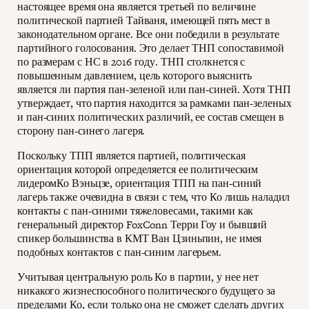
настоящее время она является третьей по величине
политической партией Тайваня, имеющей пять мест в
законодательном органе. Все они победили в результате
партийного голосования. Это делает ТНП сопоставимой
по размерам с НС в 2016 году. ТНП столкнется с
повышенным давлением, цель которого выяснить
является ли партия пан-зеленой или пан-синей. Хотя ТНП
утверждает, что партия находится за рамками пан-зеленых
и пан-синих политических различий, ее состав смещен в
сторону пан-синего лагеря.
Поскольку ТПП является партией, политическая
ориентация которой определяется ее политическим
лидеромКо Вэньцзе, ориентация ТПП на пан-синий
лагерь также очевидна в связи с тем, что Ко лишь наладил
контакты с пан-синими тяжеловесами, такими как
генеральный директор FoxConn Терри Гоу и бывший
спикер большинства в КМТ Ван Цзиньпин, не имея
подобных контактов с пан-синим лагерьем.
Учитывая центральную роль Ко в партии, у нее нет
никакого жизнеспособного политического будущего за
пределами Ко, если только она не сможет сделать других