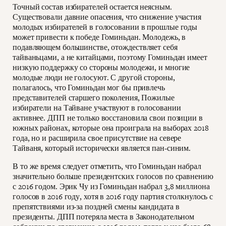
Точный состав избирателей остается неясным.
Существовали давние опасения, что снижение участия
молодых избирателей в голосовании в прошлые годы
может привести к победе Гоминьдан. Молодежь, в
подавляющем большинстве, отождествляет себя
тайваньцами, а не китайцами, поэтому Гоминьдан имеет
низкую поддержку со стороны молодежи, и многие
молодые люди не голосуют. С другой стороны,
полагалось, что Гоминьдан мог бы привлечь
представителей старшего поколения, Пожилые
избиратели на Тайване участвуют в голосовании
активнее. ДПП не только восстановила свои позиции в
южных районах, которые она проиграла на выборах 2018
года, но и расширила свое присутствие на севере
Тайваня, который исторически является пан-синим.
В то же время следует отметить, что Гоминьдан набрал
значительно больше президентских голосов по сравнению
с 2016 годом. Эрик Чу из Гоминьдан набрал 3,8 миллиона
голосов в 2016 году, хотя в 2016 году партия столкнулось с
препятствиями из-за поздней смены кандидата в
президенты. ДПП потеряла места в Законодательном