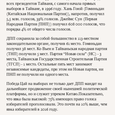
всех президентов Тайваня, с самого начала прямых
выборов в Тайване, в 1996 году. Хань Гоюй (Гоминьдан
(Китайская Национальная Партия)), напротив, получил
5,5 млн. голосов, 39% голосов. Джеймс Сун (Первая
Народная Партия (ПНП)) получил 608 000 голосов, что
порядка 4% от общего числа голосов.
ДПП сохранила за собой большинство в 113-местном
законодательном органе, получив 61 место. Гоминьдан
получил 38 мест. Ко Вьен и Тайваньская народная партия
(ТНП) получили 5 мест. Партия “Новая сила” (НС) - 3
места, Тайванская Государственная Строительная Партия
(ТГСП) - 1 место. Остальные пять мест занимают
независимые кандидаты, при этом ни Новая партия, ни
ПНП не получили ни одного места.
Победа Цай на выборах не только дает ДПП мандат на
дальнейшее продвижение своей нынешней политической
платформы, но и служит упреком Китаю.Показательно,
что явка была высокой: 75% имеющих право голоса
избирателей проголосовали. Это почти на 10% выше, чем
явка избирателей в 2016 году.