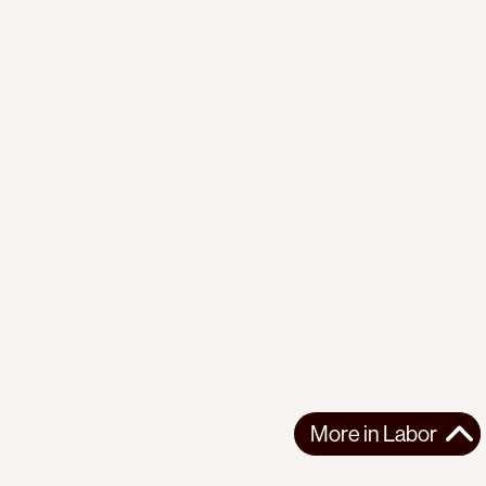
More in
Labor