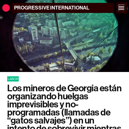
PROGRESSIVE
INTERNATIONAL
LABOR
Los mineros de Georgia están
organizando huelgas
imprevisibles y no-
programadas (llamadas de
“gatos salvajes”) en un
intento de sobrevivir mientras