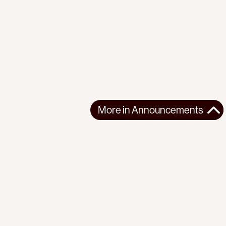
More in
Announcements
More in
Announcements