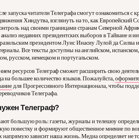
сле запуска читатели Телеграфа смогут ознакомиться с к
движения Хиндутва, взглянуть на то, как Европейский 
контроль над своими границами странам Северной Африк
 анализ недавних президентских выборов в Тайване и ин
азильским президентом Луис Инасиу Лулой да Силва и
териалы. Все тексты доступны на английском, испанском
ом, русском, немецком и португальском.
нием ресурсов Телеграф сможет расширить свою деятел
да на большее количество языков. Пожалуйста,
оформит
вание
для Прогрессивного Интернационала, чтобы подд
ереводчиков Телеграфа.
нужен Телеграф?
ают большую роль: газеты, журналы и телешоу опреде
кую повестку и формируют общественное мнение по во
х напрямую зависит наша жизнь. Медиа определяет не то