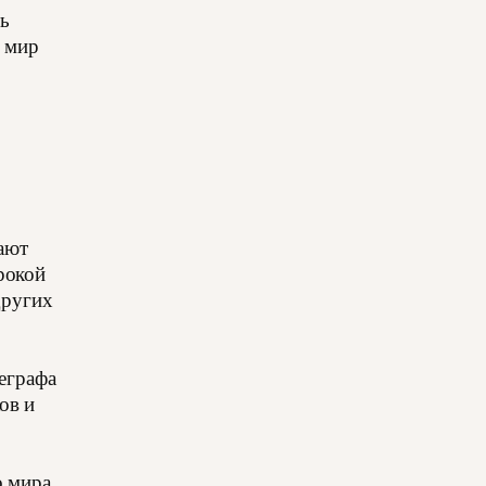
ть
й мир
е
ают
рокой
других
еграфа
ов и
о мира