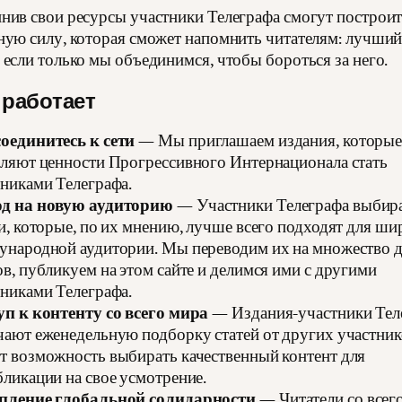
нив свои ресурсы участники Телеграфа смогут построи
ную силу, которая сможет напомнить читателям: лучши
 если только мы объединимся, чтобы бороться за него.
 работает
оединитесь к сети
— Мы приглашаем издания, которы
еляют ценности Прогрессивного Интернационала стать
никами Телеграфа.
д на новую аудиторию
— Участники Телеграфа выбир
и, которые, по их мнению, лучше всего подходят для ши
ународной аудитории. Мы переводим их на множество 
в, публикуем на этом сайте и делимся ими с другими
никами Телеграфа.
уп к контенту со всего мира
— Издания-участники Тел
чают еженедельную подборку статей от других участник
т возможность выбирать качественный контент для
ликации на свое усмотрение.
пление глобальной солидарности
— Читатели со всег