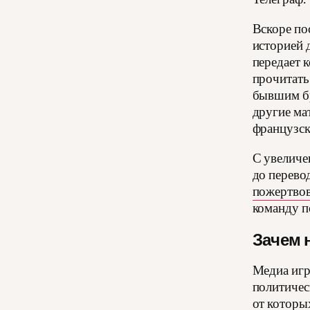
Вскоре по
историей 
передает 
прочитать
бывшим бр
другие ма
французск
С увеличе
до перево
пожертво
команду п
Зачем 
Медиа игр
политичес
от которы