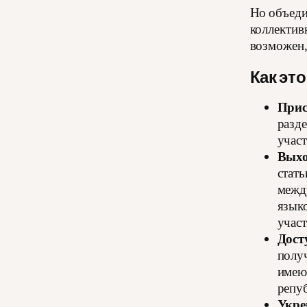
Но объеди
коллектив
возможен,
Как это
Прис
разд
участ
Выхо
стать
межд
языко
участ
Дост
полу
имею
репуб
Укре