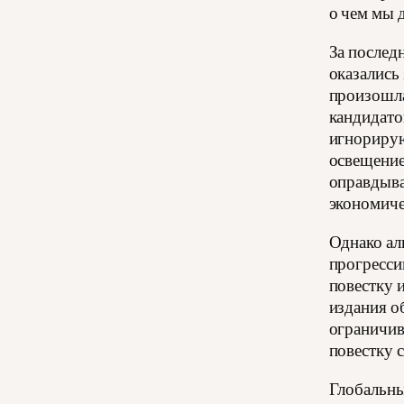
о чем мы д
За послед
оказались
произошла
кандидато
игнорирую
освещение
оправдыва
экономиче
Однако ал
прогресси
повестку 
издания о
ограничив
повестку с
Глобальны