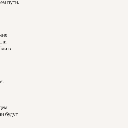
ем пути.
чие
сли
бли в
м.
дем
ни будут