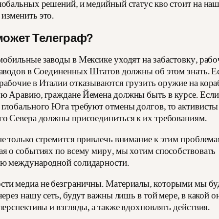
лобальных решений, и медийный статус кво стоит на наш
изменить это.
может Телеграф?
мобильные заводы в Мексике уходят на забастовку, рабо
заводов в Соединенных Штатов должны об этом знать. Е
рабочие в Италии отказываются грузить оружие на кора
ю Аравию, граждане Йемена должны быть в курсе. Если
 глобального Юга требуют отмены долгов, то активисты
го Севера должны присоединиться к их требованиям.
не только стремится привлечь внимание к этим проблема
ая о событиях по всему миру, мы хотим способствовать
ю международной солидарности.
ти медиа не безграничны. Материалы, которыми мы бу
через нашу сеть, будут важны лишь в той мере, в какой о
перспективы и взгляды, а также вдохновлять действия.