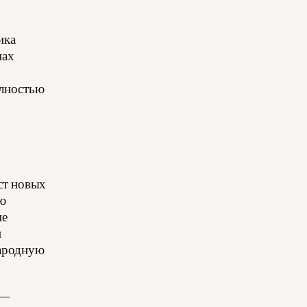
ика
нах
олностью
ст новых
ую
ие
и
народную
 —