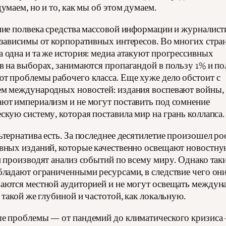
умаем, но и то, как мы об этом думаем.
ние полвека средства массовой информации и журналист
 зависимы от корпоративных интересов. Во многих стра
 одна и та же история: медиа атакуют прогрессивных
в на выборах, занимаются пропагандой в пользу 1% и п
т проблемы рабочего класса. Еще хуже дело обстоит с
м международных новостей: издания воспевают войны,
ют империализм и не могут поставить под сомнение
скую систему, которая поставила мир на грань коллапса.
ьтернатива есть. За последнее десятилетие произошел ро
вных изданий, которые качественно освещают новостн
и производят анализ событий по всему миру. Однако так
бладают ограниченными ресурсами, в следствие чего он
аются местной аудиторией и не могут освещать между
 такой же глубиной и частотой, как локальную.
е проблемы — от пандемий до климатического кризиса