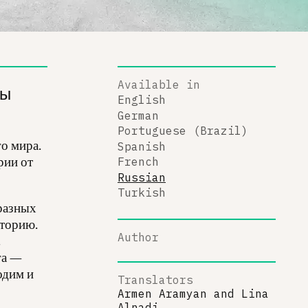
Available in
ты
English
German
Portuguese (Brazil)
о мира.
Spanish
рии от
French
Russian
Turkish
разных
иторию.
Author
a
га —
одим и
Translators
Armen Aramyan
and
Lina
Alnadi