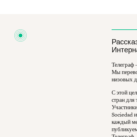
Расска
Интерн
Телеграф 
Мы перево
низовых д
С этой це
стран для
Участники
Sociedad 
каждый ме
публикуем 
Телеграф.