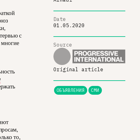
раткой
Date
Союз
01.05.2020
и,
тервью с
 многие
Source
,
Original article
ьность
е
ержать
ОБЪЯВЛЕНИЯ
СМИ
ляют
просам,
лько то,