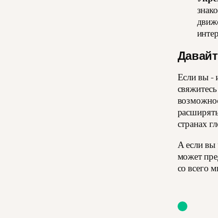
знако
движе
инте
Давайт
Если вы - 
свяжитесь
возможнос
расширять
странах г
А если вы
может пре
со всего м