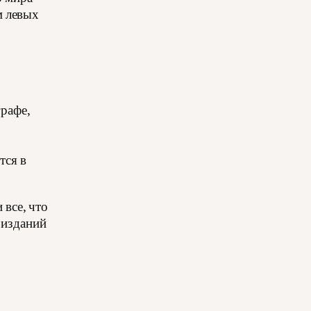
м левых
графе,
тся в
 все, что
 изданий