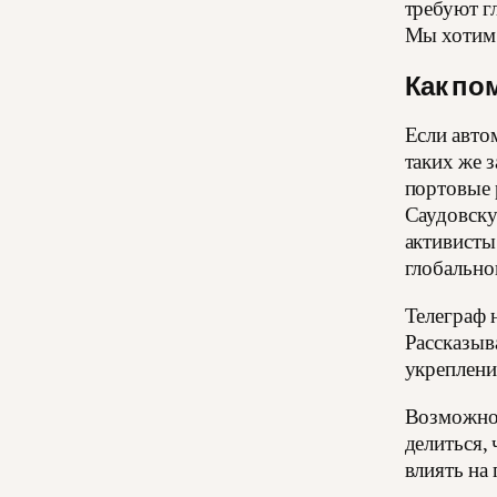
требуют г
Мы хотим 
Как по
Если авто
таких же 
портовые 
Саудовску
активисты
глобально
Телеграф 
Рассказыв
укреплени
Возможнос
делиться, 
влиять на 