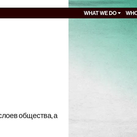
WHAT WE DO
WHO
слоев общества, а