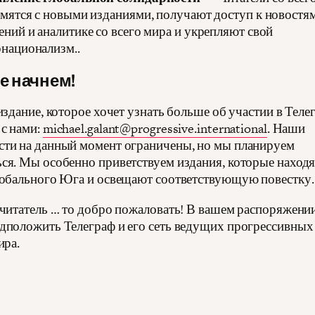
мятся с новыми изданиями, получают доступ к новостя
ний и аналитике со всего мира и укрепляют свой
рнационализм..
е начнем!
издание, которое хочет узнать больше об участии в Теле
 с нами:
michael.galant@progressive.international
. Наши
ти на данный момент ограничены, но мы планируем
ся. Мы особенно приветствуем издания, которые находя
лобального Юга и освещают соответствующую повестку.
 читатель … то добро пожаловать! В вашем распоряжении
дположить Телеграф и его сеть ведущих прогрессивных
ира.