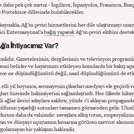
e daha pek çok metni - İngilizce, İspanyolca, Fransızca, Rusç
 Portekizce dillerinde bulabilecekler.
kaynakla, Ağ’ın çeviri hizmetlerini her dile ulaştırmayı um
rici Enternasyonal’a
bağış yaparak
Ağ’ın çeviri ekibini destek
’a İhtiyacımız Var?
lidir. Gazetelerimiz, dergilerimiz ve televizyon programl
emi belirler ve hayatımızı etkileyen konularda bir bakış açıs
ce ne düşündüğümüzü değil, nasıl düşündüğümüzü de etki
elli yıl boyunca, sermayenin çıkarları medyayı ele geçirdi 
çları üzerinde hakimiyetini sağlamlaştırdı. Her ülkede hika
li ağlar ilerici adaylara saldırır, yüzde 1’i aklayan propagand
 nüfusun yaşadığı sorunları tamamen görmezden gelir. Ulusl
durum daha da vahimdir: savaşlara alkış tutan, emperyalizm
ran ve dünyayı uçurumun kenarına götüren mevcut ekono
rgulamayan bir yaklaşım hakimdir.