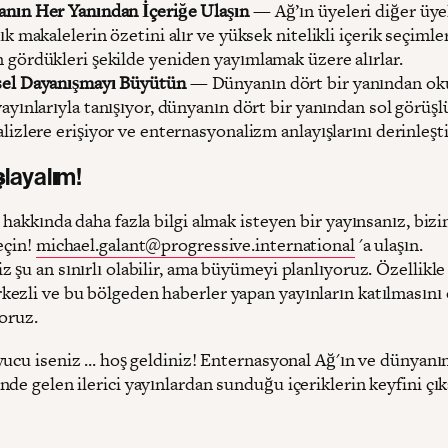
nın Her Yanından İçeriğe Ulaşın
— Ağ’ın üyeleri diğer üy
ık makalelerin özetini alır ve yüksek nitelikli içerik seçimle
 gördükleri şekilde yeniden yayımlamak üzere alırlar.
el Dayanışmayı Büyütün
— Dünyanın dört bir yanından ok
yayınlarıyla tanışıyor, dünyanın dört bir yanından sol görüş
alizlere erişiyor ve enternasyonalizm anlayışlarını derinleşti
layalım!
 hakkında daha fazla bilgi almak isteyen bir yayınsanız, biz
eçin!
michael.galant@progressive.international
'a ulaşın.
 şu an sınırlı olabilir, ama büyümeyi planlıyoruz. Özellikl
ezli ve bu bölgeden haberler yapan yayınların katılmasını 
oruz.
ucu iseniz ... hoş geldiniz! Enternasyonal Ağ'ın ve dünyanın
de gelen ilerici yayınlardan sunduğu içeriklerin keyfini çık