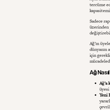
tercüme ed
kapasitemi
Sadece rapo
üzerinden p
değiştirebi
Ağ’ın üyele
dünyanın a
için gerekl
mücadelede
Ağ Nasıl
Ağ’a k
üyesi
Yeni 
yararl
çevri