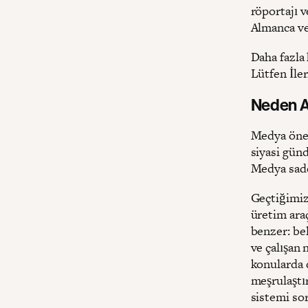
röportajı v
Almanca ve
Daha fazla 
Lütfen İle
Neden Ağ
Medya önem
siyasi günd
Medya sade
Geçtiğimiz 
üretim ara
benzer: bel
ve çalışan
konularda 
meşrulaştı
sistemi so