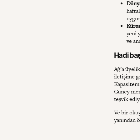
Dünya
haftal
uygun
Küres
yeni 
ve an
Hadi baş
Ağ’a üyelik
iletişime g
Kapasitemiz
Güney merk
teşvik ediy
Ve bir okuy
yanından ön