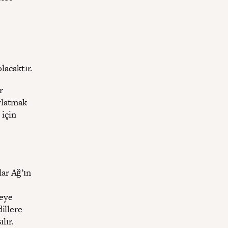
lacaktır.
r
rlatmak
 için
lar Ağ’ın
leye
dillere
lır.