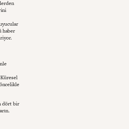
elerden
rini
uyucular
lü haber
riyor.
imle
e Küresel
öncelikle
 dört bir
arın.