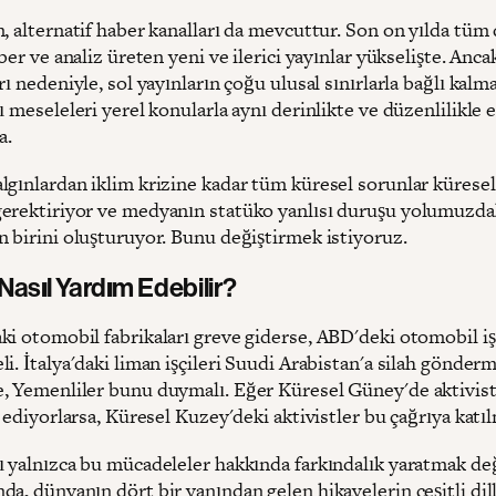
n, alternatif haber kanalları da mevcuttur. Son on yılda tü
aber ve analiz üreten yeni ve ilerici yayınlar yükselişte. Anc
rı nedeniyle, sol yayınların çoğu ulusal sınırlarla bağlı kalm
ı meseleleri yerel konularla aynı derinlikte ve düzenlilikle e
a.
lgınlardan iklim krizine kadar tüm küresel sorunlar küresel
erektiriyor ve medyanın statüko yanlısı duruşu yolumuzda
n birini oluşturuyor. Bunu değiştirmek istiyoruz.
Nasıl Yardım Edebilir?
ki otomobil fabrikaları greve giderse, ABD'deki otomobil iş
i. İtalya'daki liman işçileri Suudi Arabistan'a silah gönder
, Yemenliler bunu duymalı. Eğer Küresel Güney'de aktivist
p ediyorlarsa, Küresel Kuzey'deki aktivistler bu çağrıya katıl
ı yalnızca bu mücadeleler hakkında farkındalık yaratmak değ
a, dünyanın dört bir yanından gelen hikayelerin çeşitli dil