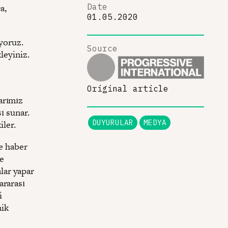
a,
Date
01.05.2020
uyoruz.
Source
leyiniz.
Original article
arımız
ı sunar.
DUYURULAR
MEDYA
ler.
ve haber
ye
alar yapar
ararası
i
mik