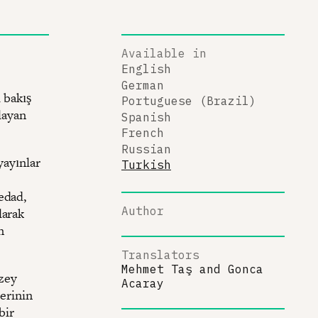
Available in
English
German
 bakış
Portuguese (Brazil)
ğlayan
Spanish
French
Russian
yayınlar
Turkish
edad,
Author
larak
n
Translators
Mehmet Taş
and
Gonca
uzey
Acaray
lerinin
bir