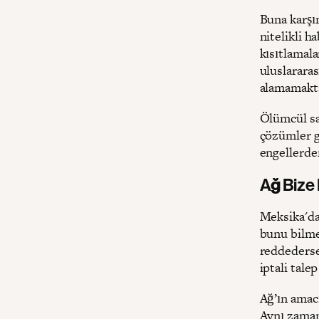
Buna karşı
nitelikli h
kısıtlamala
uluslararas
alamamakt
Ölümcül sa
çözümler g
engellerde
Ağ Bize 
Meksika'da
bunu bilmel
reddederse
iptali tale
Ağ’ın amac
Aynı zamand