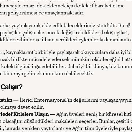
ilmesiyle onları desteklemek için kolektif hareket etme
zin geliştirilmesi de amaçlanmaktadır.
rlar yayımlayarak elde edilebileceklerimiz sınırlıdır. Bu ağ
aylaşılan çalışmalar, ancak değiştirebildikleri bakış açıları,
ldikleri zihinler ve ilham verdikleri eylemler kadar anlamlı o
ri, kaynaklarını birbiriyle paylaşarak okuyuculara daha iyi bi
ncak birlikte mücadele edersek mümkün olabileceğini hatı
i kolektif gücü inşa edebilirler: daha iyi bir dünya, biz bunun
 bir araya gelirsek mümkün olabilecektir.
 Çalışır?
atılın
— İlerici Enternasyonal'in değerlerini paylaşan yayın
 olmaya davet edilir.
Hedef Kitlelere Ulaşın
— Ağ’ın üyeleri geniş bir küresel kit
ı olacağını düşündükleri makaleleri seçerler. Bunlar, çeşitli 
lir, burada yeniden yayımlanır ve Ağ’ın tüm üyeleriyle paylaşı