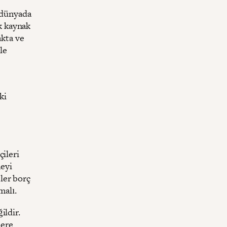
m dünyada
ak kaynak
akta ve
le
ki
çileri
meyi
ler borç
malı.
ildir.
lere