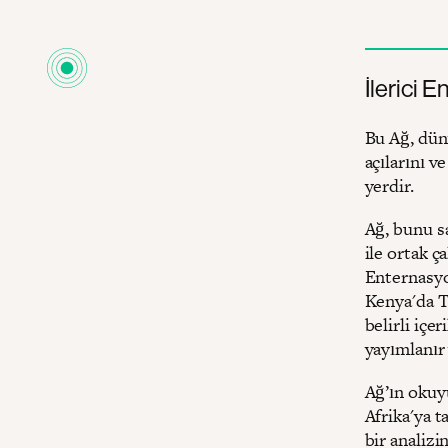
İlerici 
Bu Ağ, düny
açılarını v
yerdir.
Ağ, bunu sa
ile ortak ç
Enternasyo
Kenya'da T
belirli içe
yayımlanır 
Ağ’ın okuy
Afrika'ya t
bir analizi