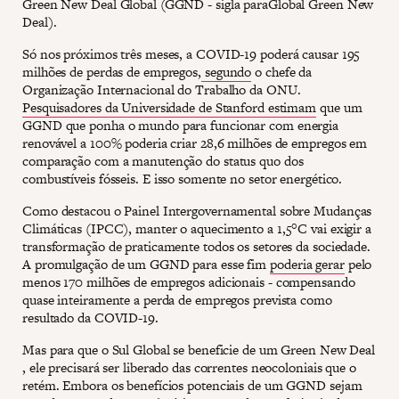
Green New Deal Global (GGND - sigla paraGlobal Green New
Deal).
Só nos próximos três meses, a COVID-19 poderá causar 195
milhões de perdas de empregos,
segundo
o chefe da
Organização Internacional do Trabalho da ONU.
Pesquisadores da Universidade de Stanford estimam
que um
GGND que ponha o mundo para funcionar com energia
renovável a 100% poderia criar 28,6 milhões de empregos em
comparação com a manutenção do status quo dos
combustíveis fósseis. E isso somente no setor energético.
Como destacou o Painel Intergovernamental sobre Mudanças
Climáticas (IPCC), manter o aquecimento a 1,5°C vai exigir a
transformação de praticamente todos os setores da sociedade.
A promulgação de um GGND para esse fim
poderia gerar
pelo
menos 170 milhões de empregos adicionais - compensando
quase inteiramente a perda de empregos prevista como
resultado da COVID-19.
Mas para que o Sul Global se beneficie de um Green New Deal
, ele precisará ser liberado das correntes neocoloniais que o
retém. Embora os benefícios potenciais de um GGND sejam