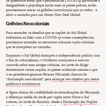
Se quisermos evitar que a pandemia da COVID-19 aprofunde a
desigualdade e prejudique ainda mais os países pobres, então
precisaremos atacar os grilhões neocoloniais que os retêm - e
abrir o caminho para um Green New Deal Global.
Grilhões Neocoloniais
Para entender os desafios que as nações do Sul Global
enfrentam ao lidar com a COVID-19 e suas conseqüências,
precisamos entender as estruturas coloniais e pós-coloniais
que se interpõem no caminho.
Enquanto o Sul Global alcançava a independência política com
o fim do colonialismo, o Ocidente continuava a exercer
controle sobre suas antigas colônias. Ao invés de dirigir
diretamente outras nações, os países ocidentais usaram o que
o ex-presidente ganense Kwame Nkrumah chamou de
"dominação neocolonial" para
alcançar seu objetivo por meios
políticos e econômicos
.
A figura abaixo dá credibilidade às reivindicações de Nkrumah:
a diferença média de renda per capita entre Norte e Sul
cresceu, ao invés de diminuir, desde a
Declaração das Nações