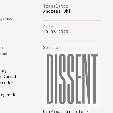
Translator
Andreas Uhl
, dass
Date
10.05.2020
,
on
Source
 auf
rung
n Donald
en oder
ir gerade
Original article
🔗