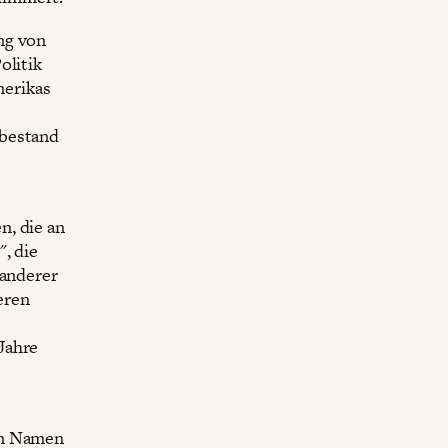
ng von
olitik
merikas
 bestand
n, die an
, die
wanderer
eren
Jahre
im Namen