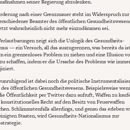
aßnahmen seiner Regierung abzulenken.
rderung nach einer Grenzmauer steht im Widerspruch zur
rschiedener Beamter des öffentlichen Gesundheitswesens
jetzt wahrscheinlich nicht mehr einzudämmen sei.
Verlautbarungen zeigt sich die Unlogik des Gesundheits-
mus — ein Versuch, all das auszugrenzen, was bereits da ist
 ein grenzenloses Problem zu ziehen und eine Illusion v
 zu schaffen, indem er die Ursache des Problems wie immer
iziert.
unruhigend ist dabei noch die politische Instrumentalisie
e des öffentlichen Gesundheitswesens. Beispielsweise wen
die Öffentlichkeit per Twitter dazu aufruft, Waffen zu kauf
hr konstitutionelles Recht auf den Besitz von Feuerwaffen
hen. Schlimmstenfalls allerdings, und genau das erleben w
einigten Staaten, wird Gesundheits-Nationalismus zur
strategie.