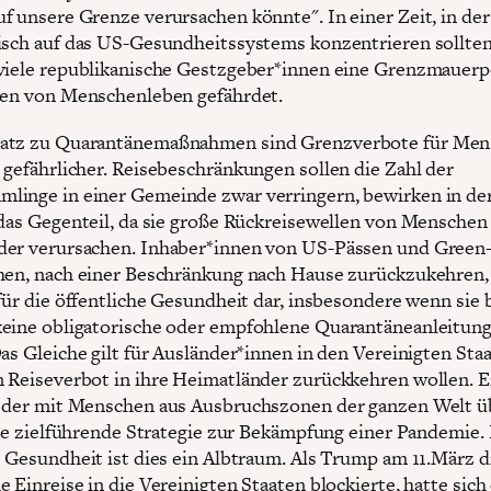
f unsere Grenze verursachen könnte". In einer Zeit, in der 
isch auf das US-Gesundheitssystems konzentrieren sollten
viele republikanische Gestzgeber*innen eine Grenzmauerpo
nen von Menschenleben gefährdet.
atz zu Quarantänemaßnahmen sind Grenzverbote für Me
 gefährlicher. Reisebeschränkungen sollen die Zahl der
inge in einer Gemeinde zwar verringern, bewirken in der
 das Gegenteil, da sie große Rückreisewellen von Menschen 
er verursachen. Inhaber*innen von US-Pässen und Green
hen, nach einer Beschränkung nach Hause zurückzukehren, 
für die öffentliche Gesundheit dar, insbesondere wenn sie b
eine obligatorische oder empfohlene Quarantäneanleitun
as Gleiche gilt für Ausländer*innen in den Vereinigten Staa
 Reiseverbot in ihre Heimatländer zurückkehren wollen. E
 der mit Menschen aus Ausbruchszonen der ganzen Welt üb
eine zielführende Strategie zur Bekämpfung einer Pandemie. 
e Gesundheit ist dies ein Albtraum. Als Trump am 11.März d
 Einreise in die Vereinigten Staaten blockierte, hatte sich