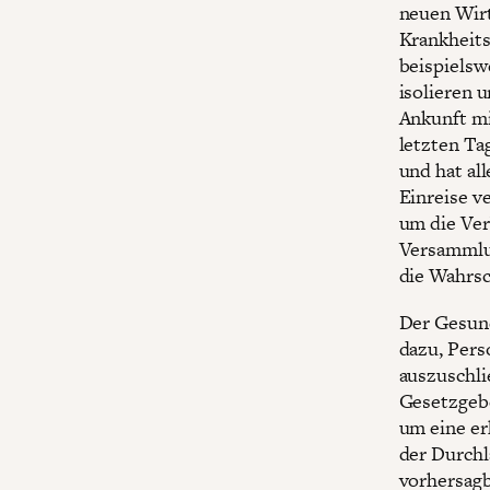
neuen Wirt
Krankheits
beispielsw
isolieren 
Ankunft mi
letzten Ta
und hat al
Einreise v
um die Ver
Versammlun
die Wahrsc
Der Gesun
dazu, Pers
auszuschli
Gesetzgebe
um eine er
der Durchlä
vorhersagb