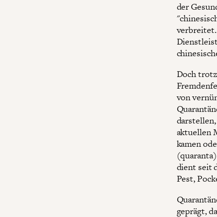
der Gesund
"chinesisc
verbreitet
Dienstleis
chinesisch
Doch trotz
Fremdenfei
von vernün
Quarantäne
darstellen
aktuellen 
kamen oder
(quaranta)
dient seit
Pest, Pock
Quarantäne
geprägt, d