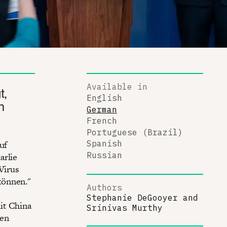
Available in
t,
English
n
German
French
Portuguese (Brazil)
uf
Spanish
Russian
arlie
Virus
können."
Authors
Stephanie DeGooyer
and
it China
Srinivas Murthy
den