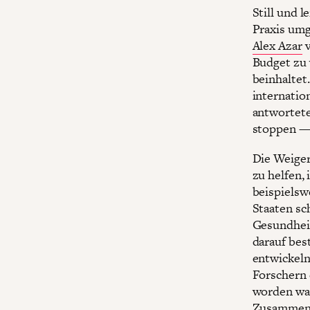
Still und l
Praxis umg
Alex Azar
v
Budget zu 
beinhaltet.
internati
antwortete
stoppen — 
Die Weige
zu helfen,
beispielsw
Staaten sc
Gesundheit
darauf bes
entwickeln
Forschern 
worden war
Zusammenar