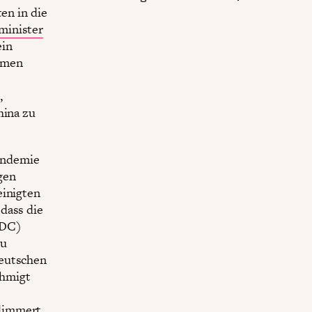
en in die
minister
ein
hmen
,
hina zu
andemie
gen
einigten
dass die
CDC)
zu
deutschen
ehmigt
limmert.