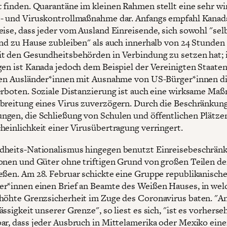
 finden. Quarantäne im kleinen Rahmen stellt eine sehr w
- und Viruskontrollmaßnahme dar. Anfangs empfahl Kanad
eise, dass jeder vom Ausland Einreisende, sich sowohl "sel
und zu Hause zubleiben" als auch innerhalb von 24 Stunden
t den Gesundheitsbehörden in Verbindung zu setzen hat; 
gen ist Kanada jedoch dem Beispiel der Vereinigten Staaten
len Ausländer*innen mit Ausnahme von US-Bürger*innen d
erboten. Soziale Distanzierung ist auch eine wirksame Ma
breitung eines Virus zuverzögern. Durch die Beschränkun
gen, die Schließung von Schulen und öffentlichen Plätze
heinlichkeit einer Virusübertragung verringert.
dheits-Nationalismus hingegen benutzt Einreisebeschrän
onen und Güter ohne triftigen Grund von großen Teilen de
eßen. Am 28. Februar schickte eine Gruppe republikanische
r*innen einen Brief an Beamte des Weißen Hauses, in wel
höhte Grenzsicherheit im Zuge des Coronavirus baten. "A
ssigkeit unserer Grenze", so liest es sich, "ist es vorherseh
ar, dass jeder Ausbruch in Mittelamerika oder Mexiko ein