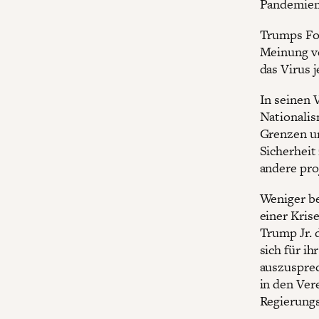
Pandemiem
Trumps Fo
Meinung ve
das Virus 
In seinen 
Nationalis
Grenzen um
Sicherheit
andere proj
Weniger be
einer Kris
Trump Jr. 
sich für i
auszusprec
in den Ver
Regierungs