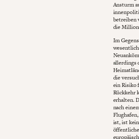
Ansturm au
innenpolit
betreiben 
die Millio
Im Gegens
wesentlich
Neuankömml
allerdings
Heimatländ
die versuc
ein Risiko 
Rückkehr k
erhalten. D
nach einem
Flughafen,
ist, ist k
öffentlich
europäische