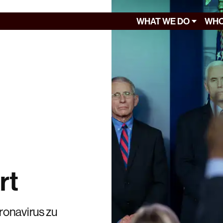
WHAT WE DO
WHO
rt
ronavirus zu