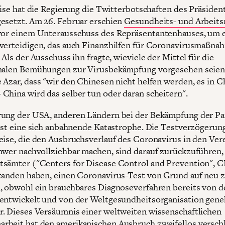
eise hat die Regierung die Twitterbotschaften des Präsident
esetzt. Am 26. Februar erschien
Gesundheits- und Arbeits
or einem Unterausschuss des Repräsentantenhauses, um 
verteidigen, das auch Finanzhilfen für Coronavirusmaßna
 Als der Ausschuss ihn fragte, wieviele der Mittel für die
onalen Bemühungen zur Virusbekämpfung vorgesehen seien
 Azar, dass "wir den Chinesen nicht helfen werden, es in C
China wird das selber tun oder daran scheitern".
rung der USA, anderen Ländern bei der Bekämpfung der P
 ist eine sich anbahnende Katastrophe. Die Testverzögerun
eise, die den Ausbruchsverlauf des Coronavirus in den Ver
hwer nachvollziehbar machen, sind darauf zurückzuführen, 
sämter ("Centers for Disease Control and Prevention", 
tanden haben, einen Coronavirus-Test von Grund auf neu 
, obwohl ein brauchbares Diagnoseverfahren bereits von 
entwickelt und von der Weltgesundheitsorganisation gen
. Dieses Versäumnis einer weltweiten wissenschaftlichen
beit hat den amerikanischen Ausbruch zweifellos versch