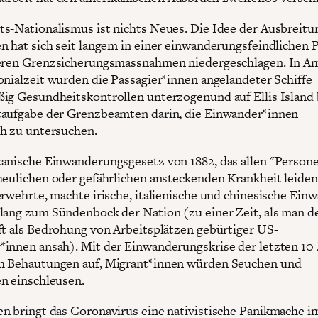
s-Nationalismus ist nichts Neues. Die Idee der Ausbreitu
n hat sich seit langem in einer einwanderungsfeindlichen P
eren Grenzsicherungsmassnahmen niedergeschlagen. In A
onialzeit wurden die Passagier*innen angelandeter Schiffe
ig Gesundheitskontrollen unterzogenund auf Ellis Island
aufgabe der Grenzbeamten darin, die Einwander*innen
h zu untersuchen.
anische Einwanderungsgesetz von 1882, das allen "Persone
heulichen oder gefährlichen ansteckenden Krankheit leiden"
erwehrte, machte irische, italienische und chinesische Ein
lang zum Sündenbock der Nation (zu einer Zeit, als man d
ft als Bedrohung von Arbeitsplätzen gebürtiger US-
innen ansah). Mit der Einwanderungskrise der letzten 10 
h Behautungen auf, Migrant*innen würden Seuchen und
n einschleusen.
n bringt das Coronavirus eine nativistische Panikmache 