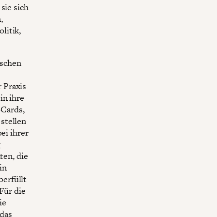
sie sich
,
litik,
nschen
 Praxis
in ihre
-Cards,
stellen
ei ihrer
g
ten, die
in
erfüllt
Für die
ie
 das