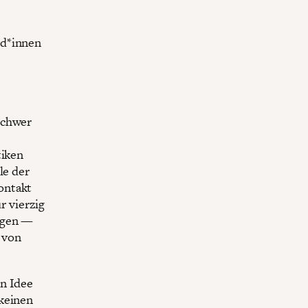
nd*innen
schwer
tiken
le der
ontakt
 vierzig
agen —
 von
en Idee
 keinen