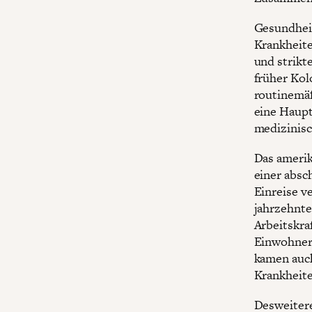
Gesundheit
Krankheite
und strikt
früher Kol
routinemäß
eine Haupt
medizinisc
Das amerik
einer absc
Einreise v
jahrzehnte
Arbeitskra
Einwohner*
kamen auc
Krankheite
Desweitere