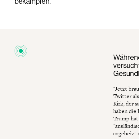
bekämpfen.
Während
versucht
Gesundh
"Jetzt bra
Twitter al
Kirk, der 
haben die 
Trump hat 
"ausländis
angeheizt 