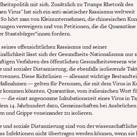
heitspolitik mit sich. Zusätzlich zu Trumps Rhetorik des
hen Virus" hat sich ein anti-asiatischer Rassismus weltweit
. So hört man von Kleinunternehmen, die chinesischen Ku
tungen verweigern und von Petitionen, die die Quarantäne
er Staatsbürger*innen fordern.
 seines offensichtlichen Rassismus und seiner
ndlichkeit lässt sich der Gesundheits-Nationalismus nur 
ftigen Verfahren des öffentlichen Gesundheitswesens wie
 und sozialer Distanzierung, die ebenfalls isolierende Tak
, trennen. Diese Richtlinien — allesamt wichtige Bestandtei
Maßnahmen — gelten für Personen, die mit dem Virus in K
 kommen könnten. Quarantäne, vom italienischen Wort für
 — die einst angenomme Inkubationszeit eines Virus in T
 dem 14. Jahrhundert dazu, Gemeinschaften bei Ausbrüchen
en und Grippe voneinander zu isolieren.
 und soziale Distanzierung sind von der wissenschaftlich
ass Infektionen nicht übertragen werden können, wenn sie