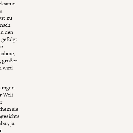
irksame
a
bst zu
 nach
in den
 gefolgt
ie
ßnahme,
g großer
n wird
kungen
r Welt
r
chem sie
ngesichts
bar, ja
en