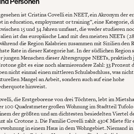
und Personen
h gesehen ist Cristina Covelli ein NEET, ein Akronym der e
t in education, employment or training”, eine Kategorie, d
wischen 15 und 34 Jahren umfasst, die weder studieren no
Italien ist das europäische Land mit den meisten NEETs (28
während die Region Kalabrien zusammen mit Sizilien den 
hste Rate in dieser Kategorie hat. In der südlichen Region 
r jungen Menschen dieser Altersgruppe NEETs, praktisch 
 Crotone gibt es eine noch alarmierendere Zahl: 33 Prozent 
n nicht einmal einen mittleren Schulabschluss, was nicht
kturellen Mangel an Arbeit, sondern auch auf eine hohe
cherquote hinweist.
ovelli, die Erstgeborene von drei Töchtern, lebt im Mietsha
ner 100 Quadratmeter großen Wohnung im Stadtteil Tufolo
inem der größten und am dichtesten besiedelten Viertel de
nt als Crotone 2. Die Familie Covelli zahlt 430€ Miete für 
rwohnung in einem Haus in dem Wohngebiet. Niemand in