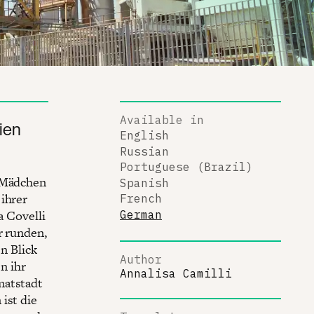
Available in
ien
English
Russian
Portuguese (Brazil)
s Mädchen
Spanish
 ihrer
French
a Covelli
German
r runden,
en Blick
Author
en ihr
Annalisa Camilli
matstadt
ist die