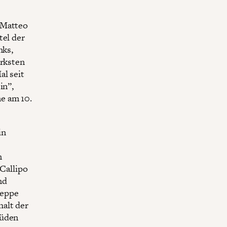
 Matteo
tel der
nks,
ärksten
al seit
in”,
e am 10.
in
n
 Callipo
nd
seppe
halt der
Süden