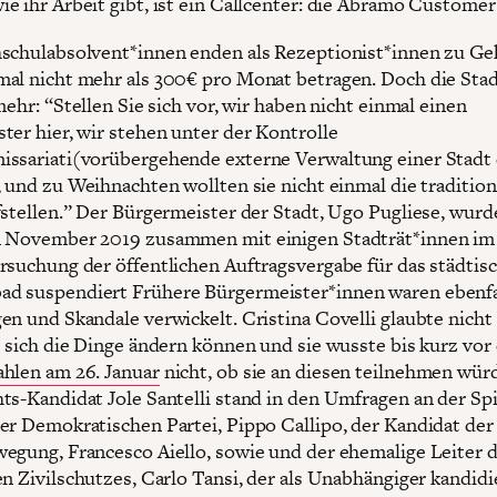
e ihr Arbeit gibt, ist ein Callcenter: die Abramo Customer
schulabsolvent*innen enden als Rezeptionist*innen zu Geh
al nicht mehr als 300€ pro Monat betragen. Doch die Stad
mehr: “Stellen Sie sich vor, wir haben nicht einmal einen
ter hier, wir stehen unter der Kontrolle
ssariati(vorübergehende externe Verwaltung einer Stadt
, und zu Weihnachten wollten sie nicht einmal die tradition
fstellen.” Der Bürgermeister der Stadt, Ugo Pugliese, wurd
m November 2019 zusammen mit einigen Stadträt*innen i
rsuchung der öffentlichen Auftragsvergabe für das städtis
 suspendiert Frühere Bürgermeister*innen waren ebenfal
en und Skandale verwickelt. Cristina Covelli glaubte nich
s sich die Dinge ändern können und sie wusste bis kurz vor
hlen am 26. Januar
nicht, ob sie an diesen teilnehmen wür
ts-Kandidat Jole Santelli stand in den Umfragen an der Spi
er Demokratischen Partei, Pippo Callipo, der Kandidat der 
egung, Francesco Aiello, sowie und der ehemalige Leiter 
en Zivilschutzes, Carlo Tansi, der als Unabhängiger kandidi