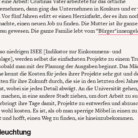
 eine Arbeit: Cristinas Vater arbeitete für das örtliche
rnehmen, dann ging das Unternehmen in Konkurs und er 
 Vor fünf Jahren erlitt er einen Herzinfarkt, der es ihm noc
achte, einen neuen Job zu finden. Die Mutter ist ihr ganz
rau gewesen. Die ganze Familie lebt vom “
Bürger*innengel
so niedrigen ISEE [Indikator zur Einkommens- und
age], werden selbst die einfachsten Projekte zu einem Tr
 sobald man mit der Planung der Ausgaben beginnt. Das M
e kennt die Kosten für jedes ihrer Projekte sehr gut und de
en für ihre Zukunft durch, die sie in den letzten drei Jahr
at, wobei sie jedes Detail abwägt. An die Universität gehen
 machen, in eine andere Stadt ziehen, um dort Arbeit zu s
erbringt ihre Tage damit, Projekte zu entwerfen und abzus
e wohl kosten. Es ist, als ob man sperrige Möbel in einen zu
t und hofft, einen Weg zu finden, sie hineinzubekommen.
leuchtung