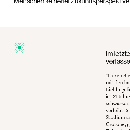
Menschen keinerlei Zukunftsperspektive
Im letz
verlasse
"Hören Sie
mit den la
Lieblingsli
ist 21 Jah
schwarzen P
verleiht. S
Studium am
Crotone, g