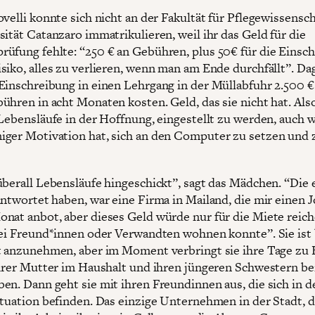
ovelli konnte sich nicht an der Fakultät für Pflegewissensc
sität Catanzaro immatrikulieren, weil ihr das Geld für die
üfung fehlte: “250 € an Gebühren, plus 50€ für die Einsch
siko, alles zu verlieren, wenn man am Ende durchfällt”. D
Einschreibung in einen Lehrgang in der Müllabfuhr 2.500 €
ühren in acht Monaten kosten. Geld, das sie nicht hat. Als
 Lebensläufe in der Hoffnung, eingestellt zu werden, auch 
ger Motivation hat, sich an den Computer zu setzen und 
überall Lebensläufe hingeschickt”, sagt das Mädchen. “Die 
antwortet haben, war eine Firma in Mailand, die mir einen J
nat anbot, aber dieses Geld würde nur für die Miete reich
bei Freund*innen oder Verwandten wohnen konnte”. Sie ist 
t anzunehmen, aber im Moment verbringt sie ihre Tage zu
ihrer Mutter im Haushalt und ihren jüngeren Schwestern be
en. Dann geht sie mit ihren Freundinnen aus, die sich in d
ituation befinden. Das einzige Unternehmen in der Stadt, d