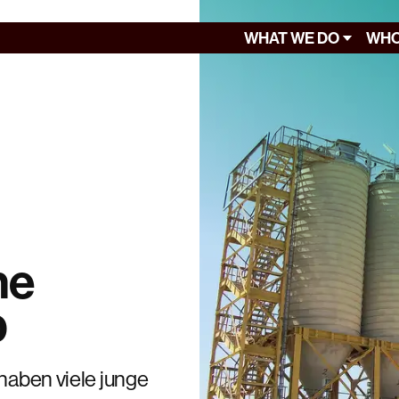
WHAT WE DO
WHO
ne
b
 haben viele junge