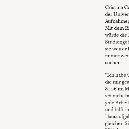
Cristina C
der Univer
Aufnahmepr
Mit dem Ri
würde die 
Studiengeb
sie weiter
immer weni
suchen.
“Ich habe 
die mir ge
800€ im Mo
ich nicht 
jede Arbei
und hilft 
Hausaufgab
gleichen S