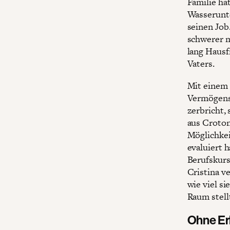
Familie hat
Wasserunte
seinen Job.
schwerer m
lang Hausf
Vaters.
Mit einem 
Vermögensl
zerbricht,
aus Croton
Möglichkeit
evaluiert h
Berufskurs
Cristina v
wie viel si
Raum stell
Ohne Er