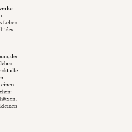
verlor
h
es Leben
d
” des
aum, der
ädchen
nkt alle
en
, einen
uchen:
chätzen,
 kleinen