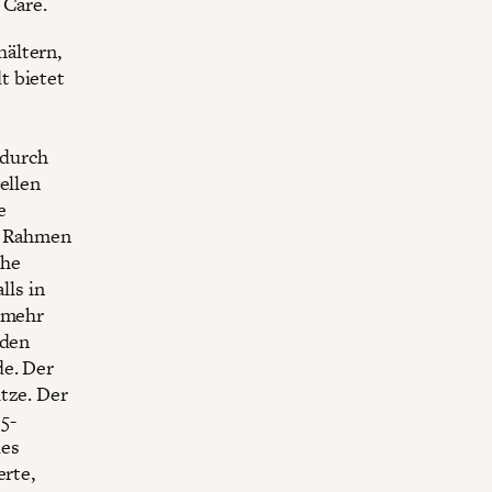
 Care.
ältern,
t bietet
 durch
ellen
e
m Rahmen
che
ls in
t mehr
 den
de. Der
tze. Der
5-
des
erte,