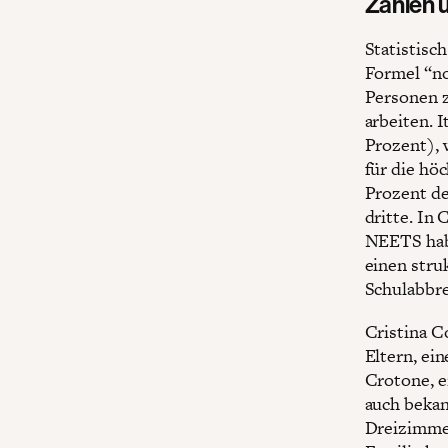
Zahlen 
Statistisc
Formel “no
Personen z
arbeiten. 
Prozent), 
für die höc
Prozent de
dritte. In
NEETS habe
einen stru
Schulabbre
Cristina C
Eltern, ei
Crotone, e
auch bekan
Dreizimme