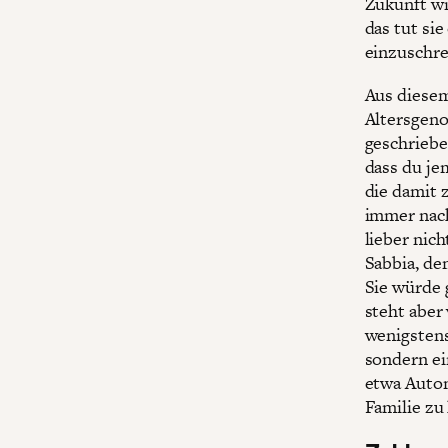
Zukunft wi
das tut sie
einzuschre
Aus diesem
Altersgeno
geschriebe
dass du je
die damit z
immer nach
lieber nic
Sabbia, de
Sie würde 
steht aber
wenigstens
sondern ei
etwa Auton
Familie zu