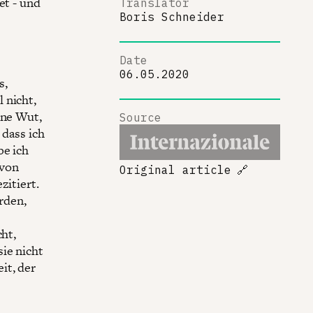
et - und
Translator
Boris Schneider
t
Date
06.05.2020
s,
 nicht,
ine Wut,
Source
 dass ich
be ich
 von
Original article
🔗
zitiert.
rden,
cht,
ie nicht
it, der