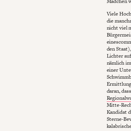
Mädchen wi
Viele Hoch
die manchm
nicht viel 
Bürgermeis
einescommi
den Staat)
Lichter au
nämlich i
einer Unte
Schwimmbad
Ermittlung
daran, das
Regionalwa
Mitte-Rech
Kandidat d
Sterne-Bew
kalabrisch