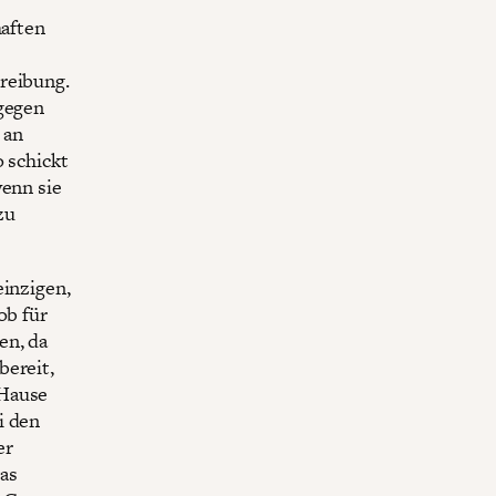
haften
reibung.
agegen
 an
o schickt
wenn sie
zu
einzigen,
ob für
en, da
bereit,
 Hause
i den
er
as