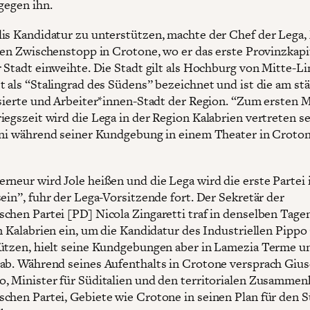
gegen ihn.
is Kandidatur zu unterstützen, machte der Chef der Lega,
inen Zwischenstopp in Crotone, wo er das erste Provinzkapi
r Stadt einweihte. Die Stadt gilt als Hochburg von Mitte-Li
t als “Stalingrad des Südens” bezeichnet und ist die am st
isierte und Arbeiter*innen-Stadt der Region. “Zum ersten M
iegszeit wird die Lega in der Region Kalabrien vertreten se
ini während seiner Kundgebung in einem Theater in Croton
rneur wird Jole heißen und die Lega wird die erste Partei 
sein”, fuhr der Lega-Vorsitzende fort. Der Sekretär der
chen Partei [PD] Nicola Zingaretti traf in denselben Tage
in Kalabrien ein, um die Kandidatur des Industriellen Pippo
ützen, hielt seine Kundgebungen aber in Lamezia Terme u
ab. Während seines Aufenthalts in Crotone versprach Giu
, Minister für Süditalien und den territorialen Zusammen
chen Partei, Gebiete wie Crotone in seinen Plan für den 