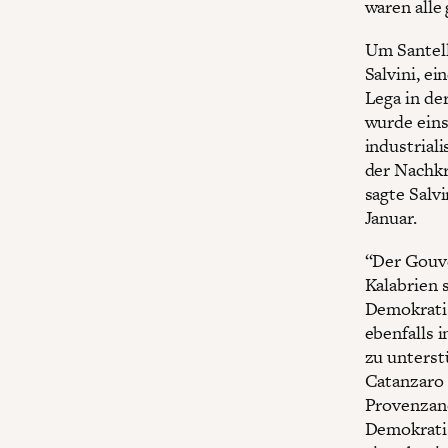
waren alle 
Um Santell
Salvini, e
Lega in de
wurde eins
industrial
der Nachkr
sagte Salv
Januar.
“Der Gouve
Kalabrien 
Demokratis
ebenfalls 
zu unterst
Catanzaro 
Provenzano
Demokratis