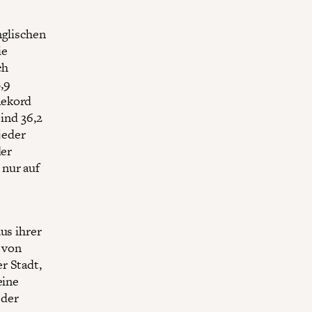
nglischen
ie
ch
,9
Rekord
sind 36,2
jeder
der
 nur auf
us ihrer
 von
r Stadt,
eine
 der