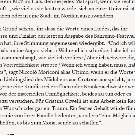
e ein Kloß im Hals, den sie jedes Mal spürt, wenn sie rechn
 oft -, wie viel es sie kosten würde, sich an einer Universitä
iben oder in eine Stadt im Norden auszuwandern.
 Grund scheint ihr, dass die Worte eines Liedes, das ihr
sse und Finalist der letzten Ausgabe des Sanremo-Festival
n hat, ihre Stimmung angemessen wiedergibt. “Und ich will
mals meine Augen siehst / Während ich schreibe, habe ich e
usammenhängt, wie viel ich verliere / Aber ich schwöre dir,
 Vortrefflichkeit strebte / Wenn ich wenig haben muss, ha
hts”, sagt Niccolò Moriconi alias Ultimo, wenn er die Worte
m Lieblingslied des Mädchens aus Crotone, ausspricht, ja re
gerne eine Konditorei eröffnen oder Krankenschwester we
 vor der materiellen Unmöglichkeit, beides zu tun oder es
 zu versuchen. Für Cristina Covelli ist eine Arbeit kein Re
n Wunsch oder gar ein Traum. Ein festes Gehalt würde für s
omie von ihrer Familie bedeuten, sondern “eine Möglichke
 helfen, es bis zum Monatsende zu schaffen”.