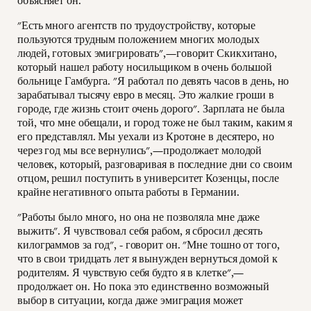
объясняет он.
"Есть много агентств по трудоустройству, которые
пользуются трудным положением многих молодых
людей, готовых эмигрировать",—говорит Скикхитано,
который нашел работу носильщиком в очень большой
больнице Гамбурга. "Я работал по девять часов в день, но
зарабатывал тысячу евро в месяц. Это жалкие гроши в
городе, где жизнь стоит очень дорого". Зарплата не была
той, что мне обещали, и город тоже не был таким, каким я
его представлял. Мы уехали из Кротоне в десятеро, но
через год мы все вернулись",—продолжает молодой
человек, который, разговаривая в последние дни со своим
отцом, решил поступить в университет Козенцы, после
крайне негативного опыта работы в Германии.
"Работы было много, но она не позволяла мне даже
выжить". Я чувствовал себя рабом, я сбросил десять
килограммов за год", - говорит он. "Мне тошно от того,
что в свои тридцать лет я вынужден вернуться домой к
родителям. Я чувствую себя будто я в клетке",—
продолжает он. Но пока это единственно возможный
выбор в ситуации, когда даже эмиграция может