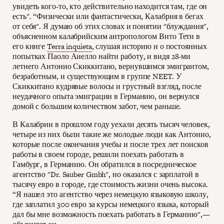
увидеть кого-то, кто действительно находится там, где он
есть". “Физически или фантастически, Калабрия в бегах
от себя". Я думаю об этих словах и понятии "блуждания",
объясненном калабрийским антропологом Вито Тети в
его книге
Terra inquieta
, слушая историю и о постоянных
попытках Паоло Аиелло найти работу, и видя 28-ми
летнего Антонио Скиккитано, вернувшимся эмигрантом,
безработным, и существующим в группе NEET. У
Скиккитано кудрявые волосы и грустный взгляд, после
неудачного опыта эмиграции в Германию, он вернулся
домой с большим количеством забот, чем раньше.
В Калабрии в прошлом году уехали десять тысяч человек,
четыре из них были такие же молодые люди как Антонио,
которые после окончания учебы и после трех лет поисков
работы в своем городе, решили поехать работать в
Гамбург, в Германию. Он обратился в посредническое
агентство "Dr. Sauber Gmbh", но оказался с зарплатой в
тысячу евро в городе, где стоимость жизни очень высока.
“Я нашел это агентство через немецкую языковую школу,
где заплатил 300 евро за курсы немецкого языка, который
дал бы мне возможность поехать работать в Германию",—