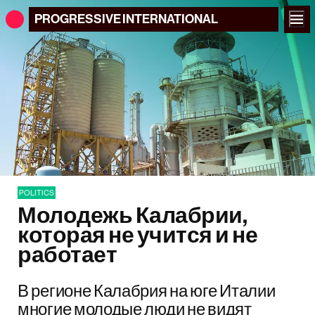
PROGRESSIVE
INTERNATIONAL
POLITICS
Молодежь Калабрии,
которая не учится и не
работает
В регионе Калабрия на юге Италии
многие молодые люди не видят