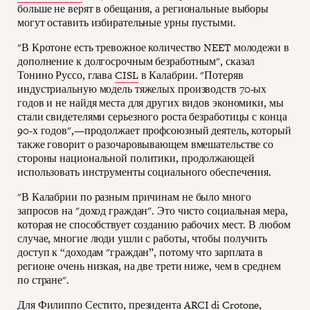
больше не верят в обещания, а региональные выборы
могут оставить избирательные урны пустыми.
"В Кротоне есть тревожное количество NEET молодежи в
дополнение к долгосрочным безработным", сказал
Тонино Руссо, глава
CISL
в Калабрии. "Потеряв
индустриальную модель тяжелых производств 70-ых
годов и не найдя места для других видов экономики, мы
стали свидетелями серьезного роста безработицы с конца
90-х годов",—продолжает профсоюзный деятель, который
также говорит о разочаровывающем вмешательстве со
стороны национальной политики, продолжающей
использовать инструменты социального обеспечения.
"В Калабрии по разным причинам не было много
запросов на "доход граждан". Это чисто социальная мера,
которая не способствует созданию рабочих мест. В любом
случае, многие люди ушли с работы, чтобы получить
доступ к “доходам "граждан”, потому что зарплата в
регионе очень низкая, на две трети ниже, чем в среднем
по стране".
Для Филиппо Сестито, президента
ARCI
di Crotone,