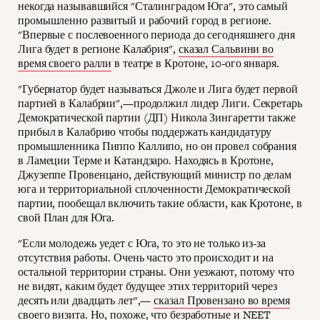
некогда называвшийся "Сталинградом Юга", это самый
промышленно развитый и рабочий город в регионе.
"Впервые с послевоенного периода до сегодняшнего дня
Лига будет в регионе Калабрия",
сказал Сальв
и
ни во
время своего ралли
в театре в Кротоне, 10-ого января.
"Губернатор будет называться Джоле и Лига будет первой
партией в Калабрии",—продолжил лидер Лиги. Секретарь
Демократической партии (ДП) Никола Зингаретти также
прибыл в Калабрию чтобы поддержать кандидатуру
промышленника Пиппо Каллипо, но он провел собрания
в Ламеции Терме и Катандзаро. Находясь в Кротоне,
Джузеппе Провенцано, действующий министр по делам
юга и территориальной сплоченности Демократической
партии, пообещал включить такие области, как Кротоне, в
свой План для Юга.
"Если молодежь уедет с Юга, то это не только из-за
отсутствия работы. Очень часто это происходит и на
остальной территории страны. Они уезжают, потому что
не видят, каким будет будущее этих территорий через
десять или двадцать лет",—
сказал Провензано во время
своего визита
. Но, похоже, что безработные и NEET