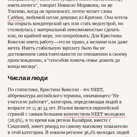
иметь ничего", говорит Никколо Морикони, он же
Ультимо, когда он произносит, почти читает слова
Саббии
, любимой песни девушки из Кротоне. Она хотела
бы открыть кондитерский цех или стать медсестрой, но
столкнулась с материальной невозможностью сделать
или, по крайней мере, это попробовать. Для Кристины
Ковелли иметь работу—это не право, а желание или даже
мечта. Иметь стабильную зарплату было бы не
достижением самостоятельности по отношению к своему
происхождению, а "способом помочь семье дожить до
конца месяца".
Числа и люди
По статистике, Кристина Ковелли - это NEET,
аббревиатура английского термина, означающего "Не
учится не работает", категория, определяющая людей в
возрасте от 15 до 34 лет. Италия является европейской
страной с самым большим
количеством NEET молодежи
(28,9%), в то время как регион Калабрия, вместе с
Сицилией, имеет рекорд по самому высокому показателю
в этой категории. В южном регионе 36,2% молодых людей