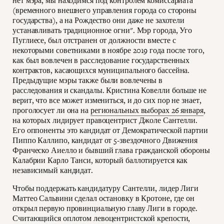
нет мэра, мы находимся под контролем комиссариата
(временного внешнего управления города со стороны
государства), а на Рождество они даже не захотели
устанавливать традиционное огни". Мэр города, Уго
Пуглиесе, был отстранен от должности вместе с
некоторыми советниками в ноябре 2019 года после того,
как был вовлечен в расследование государственных
контрактов, касающихся муниципального бассейна.
Предыдущие мэры также были вовлечены в
расследования и скандалы. Кристина Ковелли больше не
верит, что все может измениться, и до сих пор не знает,
проголосует ли она на
региональных выборах 26 января
,
на которых лидирует правоцентрист Джоле Сантелли.
Его оппоненты это кандидат от Демократической партии
Пиппо Каллипо, кандидат от 5-звездочного Движения
Франческо Аиелло и бывший глава гражданской обороны
Калабрии Карло Танси, который баллотируется как
независимый кандидат.
Чтобы поддержать кандидатуру Сантелли, лидер Лиги
Маттео Сальвини сделал остановку в Кротоне, где он
открыл первую провинциальную главу Лиги в городе.
Считающийся оплотом левоцентристской крепости,