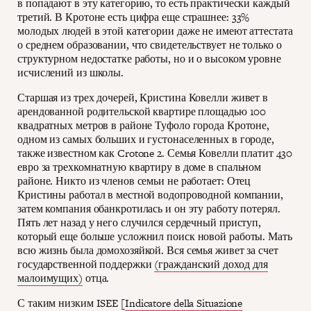
в попадают в эту категорию, то есть практически каждый
третий. В Кротоне есть цифра еще страшнее: 33%
молодых людей в этой категории даже не имеют аттестата
о среднем образовании, что свидетельствует не только о
структурном недостатке работы, но и о высоком уровне
исчислений из школы.
Старшая из трех дочерей, Кристина Ковелли живет в
арендованной родительской квартире площадью 100
квадратных метров в районе Туфоло города Кротоне,
одном из самых больших и густонаселенных в городе,
также известном как Crotone 2. Семья Ковелли платит 430
евро за трехкомнатную квартиру в доме в спальном
районе. Никто из членов семьи не работает: Отец
Кристины работал в местной водопроводной компании,
затем компания обанкротилась и он эту работу потерял.
Пять лет назад у него случился сердечный приступ,
который еще больше усложнил поиск новой работы. Мать
всю жизнь была домохозяйкой. Вся семья живет за счет
государственной поддержки
(гражданский доход для
малоимущих)
отца.
С таким низким ISEE [
Indicatore della Situazione