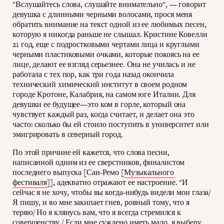
"Вслушайтесь слова, слушайте внимательно", — говорит
девушка с длинными черными волосами, прося меня
обратить внимание на текст одной из ее любимых песен,
которую я никогда раньше не слышал. Кристине Ковелли
21 год, еще с подростковыми чертами лица и круглыми
черными пластиковыми очками, которые покоясь на ее
лице, делают ее взгляд серьезнее. Она не училась и не
работала с тех пор, как три года назад окончила
технический химический институт в своем родном
городе Кротоне, Калабрия, на самом юге Италии. Для
девушки ее будущее—это ком в горле, который она
чувствует каждый раз, когда считает, и делает она это
часто: сколько бы ей стоило поступить в университет или
эмигрировать в северный город.
По этой причине ей кажется, что слова песни,
написанной одним из ее сверстников, финалистом
последнего выпуска [Сан-Ремо [
Музыкального
фестиваля
]], адекватно отражают ее настроение. "И
сейчас я не хочу, чтобы вы когда-нибудь видели мои глаза/
Я пишу, и во мне закипает гнев, ровный тому, что я
теряю/ Но я клянусь вам, что я всегда стремился к
совершенству / Если мне суждено иметь мало, я выберу