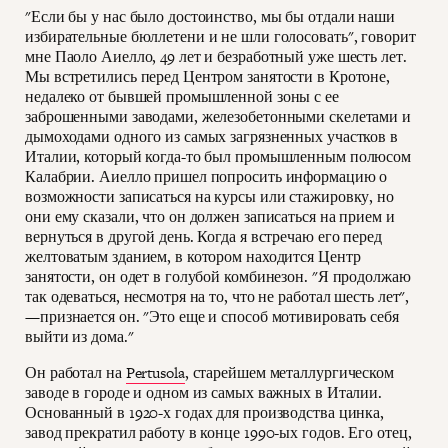
"Если бы у нас было достоинство, мы бы отдали наши
избирательные бюллетени и не шли голосовать", говорит
мне Паоло Аиелло, 49 лет и безработный уже шесть лет.
Мы встретились перед Центром занятости в Кротоне,
недалеко от бывшей промышленной зоны с ее
заброшенными заводами, железобетонными скелетами и
дымоходами одного из самых загрязненных участков в
Италии, который когда-то был промышленным полюсом
Калабрии. Аиелло пришел попросить информацию о
возможности записаться на курсы или стажировку, но
они ему сказали, что он должен записаться на прием и
вернуться в другой день. Когда я встречаю его перед
желтоватым зданием, в котором находится Центр
занятости, он одет в голубой комбинезон. "Я продолжаю
так одеваться, несмотря на то, что не работал шесть лет",
—признается он. "Это еще и способ мотивировать себя
выйти из дома."
Он работал на
Pertusola
, старейшем металлургическом
заводе в городе и одном из самых важных в Италии.
Основанный в 1920-х годах для производства цинка,
завод прекратил работу в конце 1990-ых годов. Его отец,