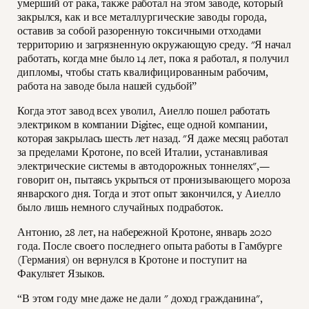
умерший от рака, также работал на этом заводе, который
закрылся, как и все металлургические заводы города,
оставив за собой разоренную токсичными отходами
территорию и загрязненную окружающую среду. "Я начал
работать, когда мне было 14 лет, пока я работал, я получил
дипломы, чтобы стать квалифицированным рабочим,
работа на заводе была нашей судьбой”
Когда этот завод всех уволил, Аиелло пошел работать
электриком в компании Digitec, еще одной компании,
которая закрылась шесть лет назад. "Я даже месяц работал
за пределами Кротоне, по всей Италии, устанавливая
электрические системы в автодорожных тоннелях",—
говорит он, пытаясь укрыться от пронизывающего мороза
январского дня. Тогда и этот опыт закончился, у Аиелло
было лишь немного случайных подработок.
Антонио, 28 лет, на набережной Кротоне, январь 2020
года. После своего последнего опыта работы в Гамбурге
(Германия) он вернулся в Кротоне и поступит на
Факультет Языков.
“В этом году мне даже не дали " доход гражданина",