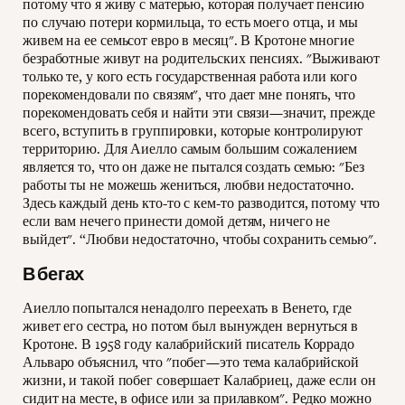
потому что я живу с матерью, которая получает пенсию
по случаю потери кормильца, то есть моего отца, и мы
живем на ее семьсот евро в месяц". В Кротоне многие
безработные живут на родительских пенсиях. "Выживают
только те, у кого есть государственная работа или кого
порекомендовали по связям", что дает мне понять, что
порекомендовать себя и найти эти связи—значит, прежде
всего, вступить в группировки, которые контролируют
территорию. Для Аиелло самым большим сожалением
является то, что он даже не пытался создать семью: "Без
работы ты не можешь жениться, любви недостаточно.
Здесь каждый день кто-то с кем-то разводится, потому что
если вам нечего принести домой детям, ничего не
выйдет". “Любви недостаточно, чтобы сохранить семью".
В бегах
Аиелло попытался ненадолго переехать в Венето, где
живет его сестра, но потом был вынужден вернуться в
Кротоне. В 1958 году калабрийский писатель Коррадо
Альваро объяснил, что "побег—это тема калабрийской
жизни, и такой побег совершает Калабриец, даже если он
сидит на месте, в офисе или за прилавком". Редко можно