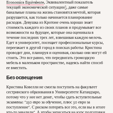
Economica Equivalente
, Эквивалентный показатель
текущей экономической ситуации], даже самые
банальные планы на жизнь становятся мечтой, которая
разрушается, как только начинается планирование
расходов. Девушка из Кротоне очень хорошо знает
стоимость каждого из своих планов и продумывает все
возможности на будущее, которые она оценивала в
течение последних трех лет, взвешивая каждую мелочь.
Едет в университет, посещает профессиональные курсы,
переезжает в другой город в поисках работы: Кристина
проводит дни, планируя и оценивая, сколько они могут ей
стоить. Это все равно, что передвигать громоздкую
мебель в маленьком пространстве, надеясь найти способ
ее вместить.
Без освещения
Кристина Ковелли не смогла поступить на факультет
сестринского образования в Университете Катандзаро,
потому что у нее нет денег, чтобы сдать вступительные
экзамены: "250 евро за обучение, плюс 50 евро за
поступление". С риском потерять все это, если вы в итоге
что-то завалили". А чтобы записаться на курс подготовки