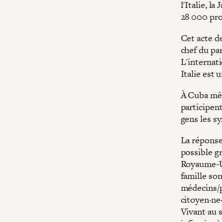
l'Italie, l
28 000 prof
Cet acte d
chef du par
L'internat
Italie est 
À Cuba mêm
participent
gens les s
La réponse 
possible g
Royaume-Un
famille son
médecins/pa
citoyen·ne
Vivant au 