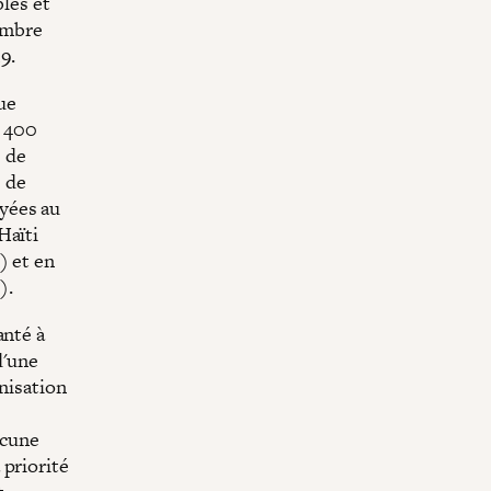
bles et
nombre
9.
gue
, 400
s de
s de
yées au
Haïti
) et en
).
anté à
d'une
anisation
ucune
 priorité