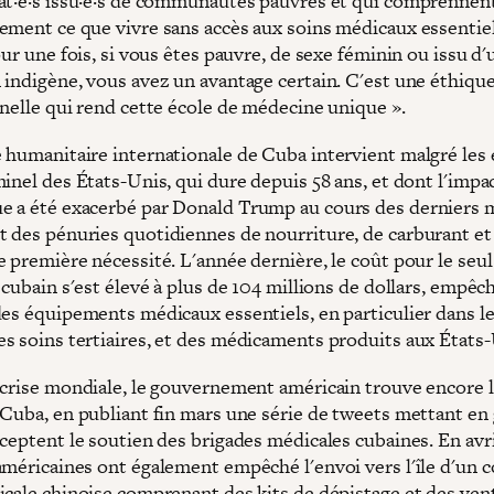
at·e·s issu·e·s de communautés pauvres et qui comprennen
ement ce que vivre sans accès aux soins médicaux essentie
our une fois, si vous êtes pauvre, de sexe féminin ou issu d'
 indigène, vous avez un avantage certain. C'est une éthiqu
nnelle qui rend cette école de médecine unique ».
 humanitaire internationale de Cuba intervient malgré les 
inel des États-Unis, qui dure depuis 58 ans, et dont l'impa
 a été exacerbé par Donald Trump au cours des derniers 
 des pénuries quotidiennes de nourriture, de carburant et
 première nécessité. L'année dernière, le coût pour le seul
 cubain s'est élevé à plus de 104 millions de dollars, empêch
des équipements médicaux essentiels, en particulier dans l
s soins tertiaires, et des médicaments produits aux États-
 crise mondiale, le gouvernement américain trouve encore 
 Cuba, en publiant fin mars une série de tweets mettant en 
ceptent le soutien des brigades médicales cubaines. En avril
américaines ont également empêché l'envoi vers l'île d'un 
icale chinoise comprenant des kits de dépistage et des vent