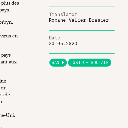
n plus des
pays.
Translator
Roxane Valier-Brasier
orbyn,
 virus en
Date
20.05.2020
 pays
lant aux
SANTÉ
JUSTICE SOCIALE
.
due
S du
ns de
o
me-Uni.