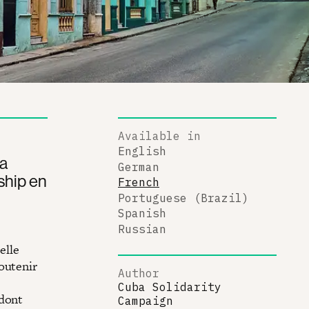
Available in
English
la
German
ship en
French
Portuguese (Brazil)
Spanish
Russian
elle
outenir
Author
s
Cuba Solidarity
 dont
Campaign