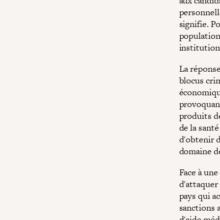
aux candid
personnell
signifie. P
population
institutio
La réponse
blocus crim
économique
provoquant
produits de
de la santé
d'obtenir 
domaine de
Face à une
d'attaquer
pays qui ac
sanctions 
d'aide méd