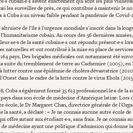
re·s cubain·e·s savent exactement qui sont les plus vulnéra
si les surveiller de près, ce qui contribue à maintenir le 
ns à Cuba à un niveau faible pendant la pandémie de Covid-1
altruiste de l'île à l'urgence mondiale s'inscrit dans la lon
e l'humanitarisme cubain. Au cours des 56 dernières années
leur·se·s de la santé cubain·e·s ont répondu présent·e·s lor
s naturelles et ont contribué à la mise en place de service
 164 pays. Des brigades médicales ont notamment été envo
 la suite du tremblement de terre au Cachemire (2005), en 
 à lutter contre une épidémie de choléra dévastatrice (2010
l'Ouest dans le cadre de la lutte contre le virus Ebola (2015
8, Cuba a également formé 35 613 professionnel·le·s de la s
8 pays dans son école de médecine d'Amérique latine. Lors 
tte école, le Dr Margaret Chan, directrice générale de l'Org
 la santé, a déclaré : « Je ne connais aucune autre école de
i offre autant aux étudiant·e·s, sans frais. Je ne connais a
e de médecine ayant une politique d'admission qui donne la