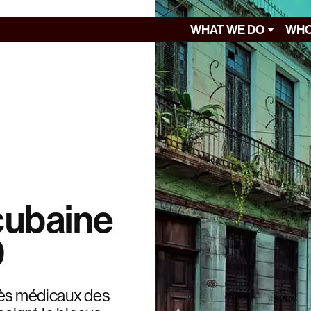
WHAT WE DO
WHO
 cubaine
9
cès médicaux des