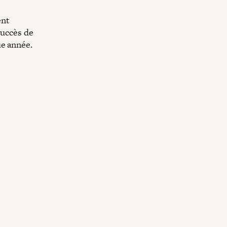
ent
succès de
ue année.