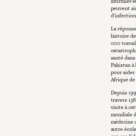
infirmier·è
peuvent ain
d'infectio
La réponse 
histoire d
000 travail
catastrophe
santé dans
Pakistan à
pour aider
Afrique de 
Depuis 199
travers 13
visite à ce
mondiale de
médecine qu
autre écol