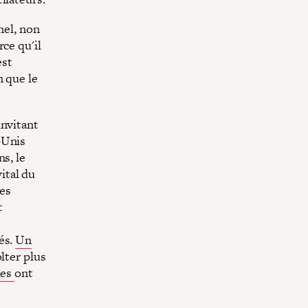
nel, non
ce qu'il
est
n que le
invitant
-Unis
s, le
ital du
des
t
és.
Un
lter plus
ues
ont