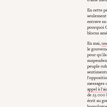
En cette pé
seulement e
entrave sa 
pourquoi C
blocus amé
En mai,
un
le gouvern
pour qu'ils
suspendent
peuple cub
sentiments
l'oppositi
messages o
appel à l'a
de 25 000 
écrit au g
homologues