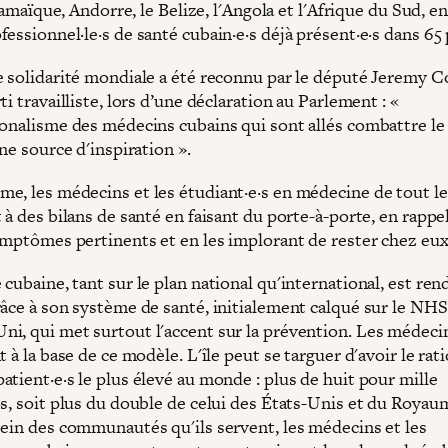
a Jamaïque, Andorre, le Belize, l'Angola et l'Afrique du Sud, e
essionnel·le·s de santé cubain·e·s déjà présent·e·s dans 65 
e solidarité mondiale a été reconnu par le député Jeremy C
ti travailliste, lors d’une déclaration au Parlement : «
ionalisme des médecins cubains qui sont allés combattre le
une source d'inspiration ».
e, les médecins et les étudiant·e·s en médecine de tout le
 à des bilans de santé en faisant du porte-à-porte, en rappe
ymptômes pertinents et en les implorant de rester chez eux
cubaine, tant sur le plan national qu'international, est ren
râce à son système de santé, initialement calqué sur le NH
i, qui met surtout l'accent sur la prévention. Les médeci
t à la base de ce modèle. L'île peut se targuer d'avoir le rati
tient·e·s le plus élevé au monde : plus de huit pour mille
·s, soit plus du double de celui des États-Unis et du Royau
sein des communautés qu'ils servent, les médecins et les