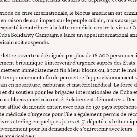
riode de crise internationale, le blocus américain est crimi
n raison de son impact sur le peuple cubain, mais aussi par
capacité à contribuer à la lutte mondiale contre le virus. C'
uba Solidarity Campaign a lancé un appel international afi
ricain soit suspendu.
e lettre ouverte
a été signée par plus de 16 000 personnes 
ement britannique à intervenir d'urgence auprès des États
 mettent immédiatement fin à leur blocus ou, à tout le moin
 temporairement afin de permettre l'approvisionnement v
ain en nourriture, carburant et matériel médical. La force 
 et du soutien pour les brigades internationales de Cuba e
on au blocus américain ont été clairement démontrées. Des
nt afflué du monde entier, avec plus de 130 pays représent
ide médicale
d'urgence pour l'île a également permis de réco
livres sterling en quelques jours et
51 député·e·s britanniq
ouvernement pour lui demander de s’entretenir avec leurs
 américain·e·s.