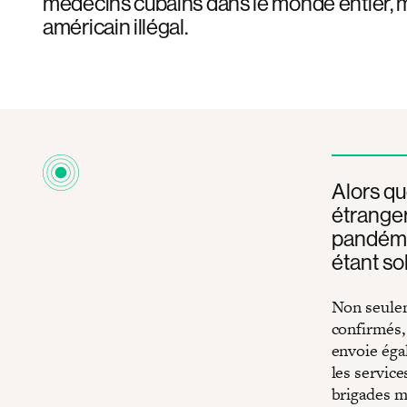
médecins cubains dans le monde entier, m
américain illégal.
Alors q
étranger
pandémi
étant sol
Non seuleme
confirmés, 
envoie éga
les service
brigades m