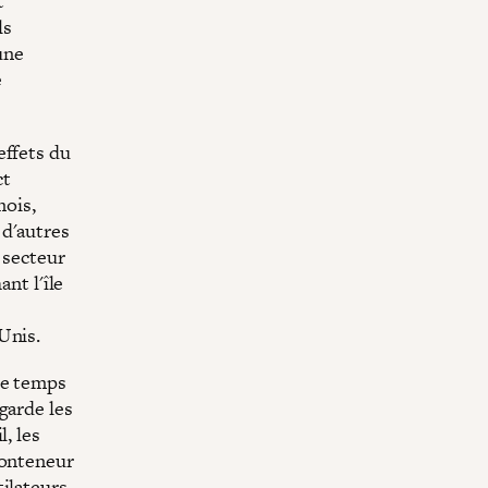
t
ls
une
e
effets du
ct
mois,
 d'autres
 secteur
ant l'île
e
Unis.
le temps
garde les
, les
conteneur
ilateurs.