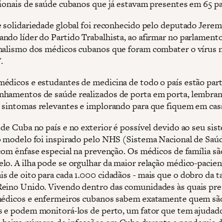
sionais de saúde cubanos que já estavam presentes em 65 pa
e solidariedade global foi reconhecido pelo deputado Jere
ndo líder do Partido Trabalhista, ao afirmar no parlament
nalismo dos médicos cubanos que foram combater o vírus na
.
édicos e estudantes de medicina de todo o país estão par
hamentos de saúde realizados de porta em porta, lembran
 sintomas relevantes e implorando para que fiquem em cas
 de Cuba no país e no exterior é possível devido ao seu sis
o modelo foi inspirado pelo NHS (Sistema Nacional de Saú
 com ênfase especial na prevenção. Os médicos de família sã
lo. A ilha pode se orgulhar da maior relação médico-pacie
s de oito para cada 1.000 cidadãos - mais que o dobro da t
eino Unido. Vivendo dentro das comunidades às quais pr
médicos e enfermeiros cubanos sabem exatamente quem sã
s e podem monitorá-los de perto, um fator que tem ajudad