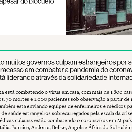
apesar do bloqueio
o muitos governos culpam estrangeiros por 
 fracasso em combater a pandemia do coronav
á liderando através da solidariedade internac
lha está combatendo o vírus em casa, com mais de 1.800 cas
s, 70 mortes e 1.000 pacientes sob observação a partir de
ambém está enviando equipes de enfermeiros e médicos pa
 de saúde estrangeiros sobrecarregados pela escala da crise
édicas cubanas estão combatendo o coronavírus em 21 país
tália, Jamaica, Andorra, Belize, Angola e África do Sul - alé