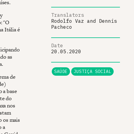
íses.
my
Translators
Rodolfo Vaz
and
Dennis
o: "O
Pacheco
 Itália é
Date
ticipando
20.05.2020
do as
a.
SAÚDE
JUSTIÇA SOCIAL
tema de
de)
o a base
nte do
axa nos
estam
o os mais
o a