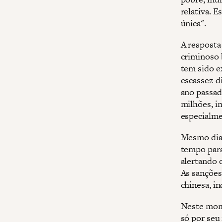
relativa. E
única".
A resposta
criminoso 
tem sido e
escassez d
ano passad
milhões, i
especialme
Mesmo dian
tempo para
alertando 
As sançõe
chinesa, in
Neste mome
só por seu