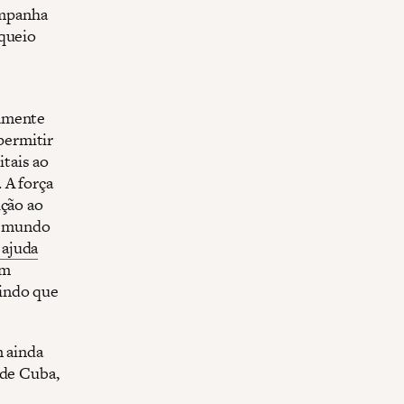
ampanha
oqueio
tamente
permitir
tais ao
 A força
ição ao
o mundo
 ajuda
em
indo que
m ainda
 de Cuba,