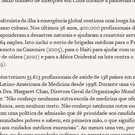
baixo número de infecções em Cuba durante a pandemia d
altruísta da ilha à emergência global continua uma longa hi
smo cubano. Nos últimos 56 anos, 400.000 profissionais 
sponderam a desastres naturais e ajudaram a construir ser
64 nações. Isto inclui o envio de brigadas médicas para o P
remoto na Caxemira (2005), para o Haiti para ajudar com u
de cólera (2010) e para a África Ocidental na luta contra o
5).
m treinou 35.613 profissionais de saúde de 138 países em 
Latino-Americana de Medicina desde 1998. Durante uma vis
 a Dra. Margaret Chan, Diretora Geral da Organização Mund
e: "Não conheço nenhuma outra escola de medicina que of
alunos, sem nenhum custo. Não conheço nenhuma outra es
om uma política de admissão que dê prioridade aos candid
unidades pobres e sabem, em primeira mão, o que signific
 aos cuidados médicos essenciais". Ao menos uma vez, por
her, ou de uma população indígena, te garantem uma vant