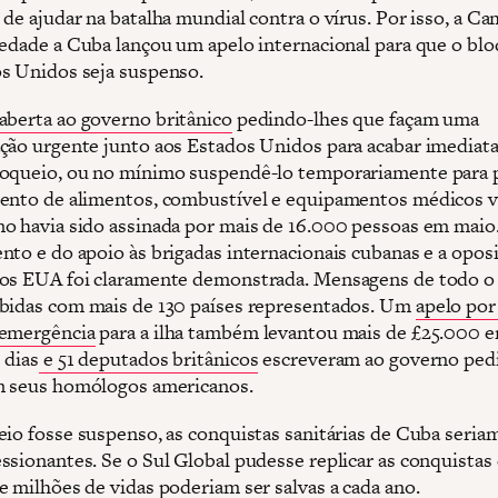
 de ajudar na batalha mundial contra o vírus. Por isso, a C
iedade a Cuba lançou um apelo internacional para que o bl
s Unidos seja suspenso.
 aberta ao governo britânico
pedindo-lhes que façam uma
ção urgente junto aos Estados Unidos para acabar imedia
oqueio, ou no mínimo suspendê-lo temporariamente para 
ento de alimentos, combustível e equipamentos médicos vi
o havia sido assinada por mais de 16.000 pessoas em maio.
nto e do apoio às brigadas internacionais cubanas e a opos
dos EUA foi claramente demonstrada. Mensagens de todo 
bidas com mais de 130 países representados. Um
apelo por
 emergência
para a ilha também levantou mais de £25.000 
 dias
e 51 deputados britânicos
escreveram ao governo ped
m seus homólogos americanos.
eio fosse suspenso, as conquistas sanitárias de Cuba seria
ssionantes. Se o Sul Global pudesse replicar as conquistas
e milhões de vidas poderiam ser salvas a cada ano.