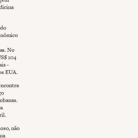
dicina
 do
conômico
cas. No
US$ 104
is -
nos EUA.
encontra
ço
cubanas.
ca
il.
noso, não
sua