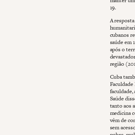
manter um 
19.
A resposta 
humanitari
cubanos re
saúde em 1
após o ter
devastador 
região (201
Cuba també
Faculdade 
faculdade,
Saúde diss
tanto aos 
medicina c
vêm de com
sem acesso
pobre, mul