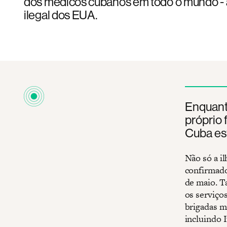
dos médicos cubanos em todo o mundo - 
ilegal dos EUA.
Enquant
próprio
Cuba est
Não só a i
confirmado
de maio. T
os serviços
brigadas m
incluindo I