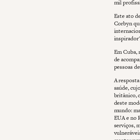
mil profis
Este ato d
Corbyn qua
internacio
inspirador"
Em Cuba, m
de acompan
pessoas de
A resposta
saúde, cuj
britânico,
deste mode
mundo: mai
EUA e no R
serviços, 
vulnerávei