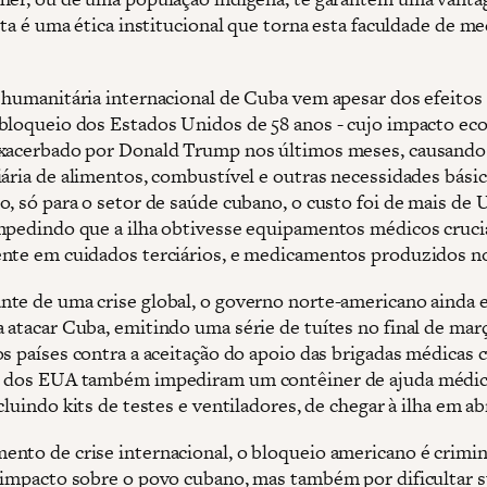
sta é uma ética institucional que torna esta faculdade de me
 humanitária internacional de Cuba vem apesar dos efeitos
bloqueio dos Estados Unidos de 58 anos - cujo impacto e
xacerbado por Donald Trump nos últimos meses, causando
iária de alimentos, combustível e outras necessidades bási
o, só para o setor de saúde cubano, o custo foi de mais de 
mpedindo que a ilha obtivesse equipamentos médicos crucia
nte em cuidados terciários, e medicamentos produzidos 
te de uma crise global, o governo norte-americano ainda 
 atacar Cuba, emitindo uma série de tuítes no final de mar
os países contra a aceitação do apoio das brigadas médicas 
s dos EUA também impediram um contêiner de ajuda médi
cluindo kits de testes e ventiladores, de chegar à ilha em abr
nto de crise internacional, o bloqueio americano é crimi
 impacto sobre o povo cubano, mas também por dificultar 