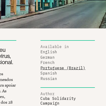
Available in
seu
English
írus,
German
ional.
French
Portuguese (Brazil)
os
Spanish
Russian
 meados
ra apoiar
. As
Author
es,
Cuba Solidarity
m dos 28
Campaign