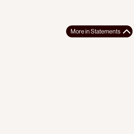
More in
Statements
More in
Statements
SOUTH AMERICA
STATEMENTS
2026-07-21