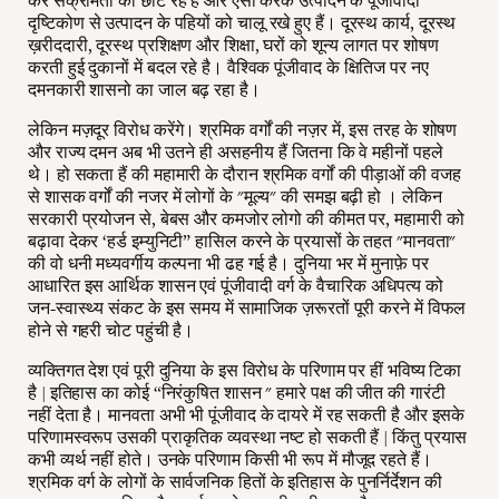
कर संक्रमितों को छांट रहे हैं और ऐसा करके उत्पादन के पूंजीवादी
दृष्टिकोण से उत्पादन के पहियों को चालू रखे हुए हैं। दूरस्थ कार्य, दूरस्थ
ख़रीददारी, दूरस्थ प्रशिक्षण और शिक्षा, घरों को शून्य लागत पर शोषण
करती हुई दुकानों में बदल रहे है। वैश्विक पूंजीवाद के क्षितिज पर नए
दमनकारी शासनो का जाल बढ़ रहा है।
लेकिन मज़दूर विरोध करेंगे। श्रमिक वर्गों की नज़र में, इस तरह के शोषण
और राज्य दमन अब भी उतने ही असहनीय हैं जितना कि वे महीनों पहले
थे। हो सकता हैं की महामारी के दौरान श्रमिक वर्गों की पीड़ाओं की वजह
से शासक वर्गों की नजर में लोगों के "मूल्य" की समझ बढ़ी हो । लेकिन
सरकारी प्रयोजन से, बेबस और कमजोर लोगो की कीमत पर, महामारी को
बढ़ावा देकर ‘हर्ड इम्युनिटी” हासिल करने के प्रयासों के तहत "मानवता"
की वो धनी मध्यवर्गीय कल्पना भी ढह गई है। दुनिया भर में मुनाफ़े पर
आधारित इस आर्थिक शासन एवं पूंजीवादी वर्ग के वैचारिक अधिपत्य को
जन-स्वास्थ्य संकट के इस समय में सामाजिक ज़रूरतों पूरी करने में विफल
होने से गहरी चोट पहुंची है।
व्यक्तिगत देश एवं पूरी दुनिया के इस विरोध के परिणाम पर हीं भविष्य टिका
है | इतिहास का कोई “निरंकुषित शासन " हमारे पक्ष की जीत की गारंटी
नहीं देता है। मानवता अभी भी पूंजीवाद के दायरे में रह सकती है और इसके
परिणामस्वरूप उसकी प्राकृतिक व्यवस्था नष्ट हो सकती हैं | किंतु प्रयास
कभी व्यर्थ नहीं होते। उनके परिणाम किसी भी रूप में मौजूद रहते हैं।
श्रमिक वर्ग के लोगों के सार्वजनिक हितों के इतिहास के पुनर्निर्देशन की