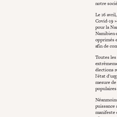
notre socié
Le 16 avril
Covid-19 »)
pour la Na
Namibien·n
opprimés e
afin de com
Toutes les
extrêmement
élections r
l'état d'ur
mesure de 
populaires 
Néanmoins,
puissance 
manifeste e