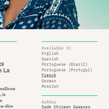
Available in
English
Spanish
oi
Portuguese (Brazil)
. La
Portuguese (Portugal)
French
German
Russian
 millions
 la
on
Author
e élite
Sade Shireen Gawanas