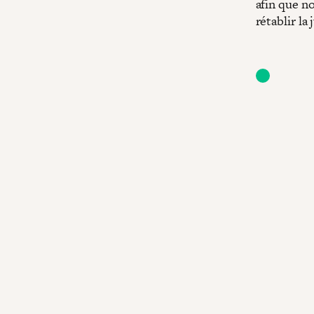
afin que n
rétablir la 