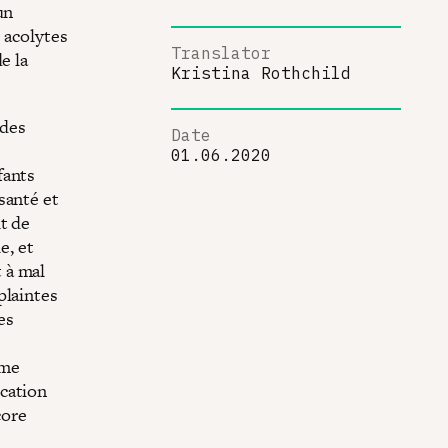
un
s acolytes
Translator
e la
Kristina Rothchild
 des
Date
01.06.2020
fants
santé et
t de
e, et
t à mal
plaintes
es
ème
cation
core