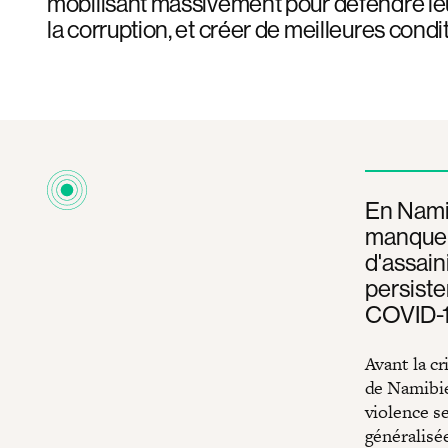
mobilisant massivement pour défendre leu
la corruption, et créer de meilleures condit
En Nami
manque d
d'assain
persiste
COVID-19
Avant la cr
de Namibien
violence se
généralisé