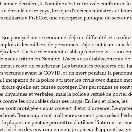
 L'année dernière, la Namibie s’est retrouvée confrontée à 
i a ébranlé notre pays, lorsque d'anciens ministres et leur
s milliards à FishCor, une entreprise publique du secteur d
9 a paralysé notre économie, déjà en difficulté, et a coûté
emplois à des milliers de personnes, s’ajoutant à un taux de
jà élevé. Il a été récemment établi qu'environ 200 000 en
de malnutrition en Namibie. L'accès aux établissements de 
ments reste un cauchemar. Les brutalités policières ont fai
 victimes avant la COVID, et un mort pendant la pandémi
, l'incapacité de la police à traiter les civils avec dignité me
droits qu'elle est censée protéger. Des personnes se sont 
s physiques et verbales, mais la police a refusé de porter d
 contre les coupables dans ses rangs. En lieu et place, les
e·s sont protégé·e·s sous couvert d’état d'urgence. Le syst
 échoué. Beaucoup n’ont malheureusement pas accès à l'édu
r la plupart ne peut se permettre d'utiliser l’internet, et en
ectricité ou des environnements propices à l'apprentissage.