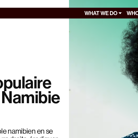
WHAT WE DO
WHO
pulaire
a Namibie
uple namibien en se