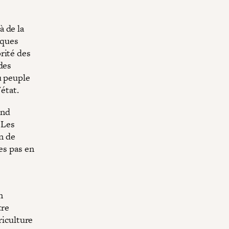
à de la
iques
rité des
des
u peuple
'état.
end
 Les
n de
es pas en
n
tre
riculture