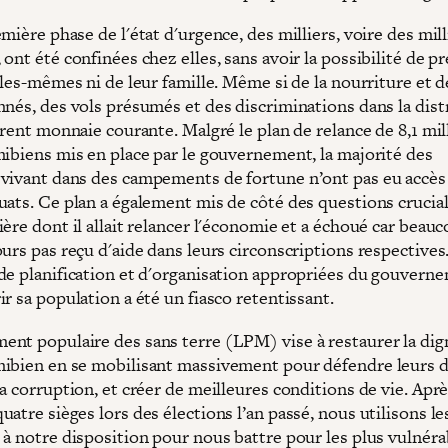
mière phase de l'état d'urgence, des milliers, voire des mil
ont été confinées chez elles, sans avoir la possibilité de p
lles-mêmes ni de leur famille. Même si de la nourriture et d
nnés, des vols présumés et des discriminations dans la dist
urent monnaie courante. Malgré le plan de relance de 8,1 mil
mibiens mis en place par le gouvernement, la majorité des
vivant dans des campements de fortune n’ont pas eu accès
uats. Ce plan a également mis de côté des questions crucial
ère dont il allait relancer l'économie et a échoué car beau
urs pas reçu d'aide dans leurs circonscriptions respectives
de planification et d'organisation appropriées du gouvern
r sa population a été un fiasco retentissant.
nt populaire des sans terre (LPM) vise à restaurer la dig
ibien en se mobilisant massivement pour défendre leurs d
a corruption, et créer de meilleures conditions de vie. Aprè
atre sièges lors des élections l’an passé, nous utilisons le
 à notre disposition pour nous battre pour les plus vulnéra