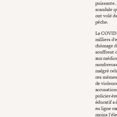
puissante.
scandale qu
ont volé de
pêche.
La COVID-1
milliers d'
chômage dé
souffrent 
aux médica
nombreuses
malgré cela
ces mêmes 
de violence
accusations
policier·èr
éducatif a
en ligne ca
moins l'él