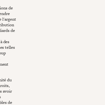
lions de
rendre
e l'argent
ribution
liards de
 à des
es telles
coup
.
ement
nité du
roits,
s avoir
s
bles de