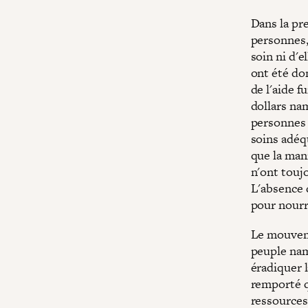
Dans la pre
personnes, 
soin ni d'e
ont été do
de l'aide f
dollars na
personnes 
soins adéq
que la mani
n'ont toujo
L'absence 
pour nourri
Le mouveme
peuple nam
éradiquer l
remporté qu
ressources