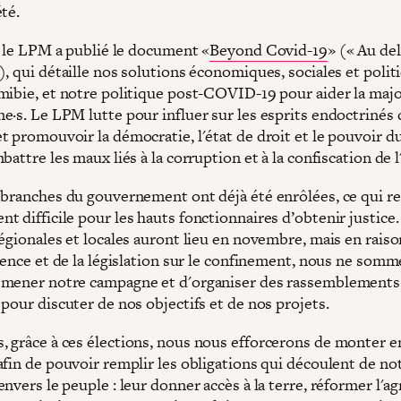
té.
, le LPM a publié le document «
Beyond Covid-19
» (« Au del
, qui détaille nos solutions économiques, sociales et polit
mibie, et notre politique post-COVID-19 pour aider la majo
e·s. Le LPM lutte pour influer sur les esprits endoctrinés 
t promouvoir la démocratie, l'état de droit et le pouvoir d
battre les maux liés à la corruption et à la confiscation de l
 branches du gouvernement ont déjà été enrôlées, ce qui r
 difficile pour les hauts fonctionnaires d’obtenir justice.
égionales et locales auront lieu en novembre, mais en raiso
gence et de la législation sur le confinement, nous ne somm
mener notre campagne et d'organiser des rassemblements
pour discuter de nos objectifs et de nos projets.
 grâce à ces élections, nous nous efforcerons de monter e
afin de pouvoir remplir les obligations qui découlent de no
nvers le peuple : leur donner accès à la terre, réformer l'ag