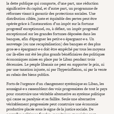
la dette publique qui comporte, d’une part, une réduction
significative du capital, et d’autre part, un programme de
réformes visant à garantir des protections sociales. Une
distribution ciblée, juste et équitable des pertes peut être
opérée grâce à l’instauration d’un impôt sur la fortune
progressif exceptionnel, ou, à défaut, un impôt progressif
exceptionnel sur les grandes fortunes déposées dans les
banques, afin d'épargner les petit·e·s épargnant·e·s. Un
sauvetage (ou une recapitalisation) des banques et des plus
gros·se·s épargnant·e·s doit être empêché par tous les moyens
car ils·elles ont été les plus grands bénéficiaires des politiques
économiques mises en place par le Liban pendant trois
décennies. Le peuple libanais ne peut en supporter le prix, ni
par une taxation injuste, ni par l'hyperinflation, ni par la vente
au rabais des biens publics.
Forts de l'urgence d'un changement systémique au Liban, les
soussigné·e·s rassemblent des voix progressistes de tout le pays
pour construire une véritable alternative au système politique
qui cause sa paralysie et sa faillite. Seule une alternative
véritablement progressiste peut construire une économie
productive placée sous le signe de la justice sociale. De