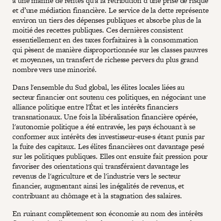
à une manne de rentes qu'à la rétribution d’une prise de risque
et d’une médiation financière. Le service de la dette représente
environ un tiers des dépenses publiques et absorbe plus de la
moitié des recettes publiques. Ces dernières consistent
essentiellement en des taxes forfaitaires à la consommation
qui pèsent de manière disproportionnée sur les classes pauvres
et moyennes, un transfert de richesse pervers du plus grand
nombre vers une minorité.
Dans l'ensemble du Sud global, les élites locales liées au
secteur financier ont soutenu ces politiques, en négociant une
alliance politique entre l'État et les intérêts financiers
transnationaux. Une fois la libéralisation financière opérée,
l'autonomie politique a été entravée, les pays échouant à se
conformer aux intérêts des investisseur·euse·s étant punis par
la fuite des capitaux. Les élites financières ont davantage pesé
sur les politiques publiques. Elles ont ensuite fait pression pour
favoriser des orientations qui transféraient davantage les
revenus de l'agriculture et de l'industrie vers le secteur
financier, augmentant ainsi les inégalités de revenus, et
contribuant au chômage et à la stagnation des salaires.
En ruinant complètement son économie au nom des intérêts