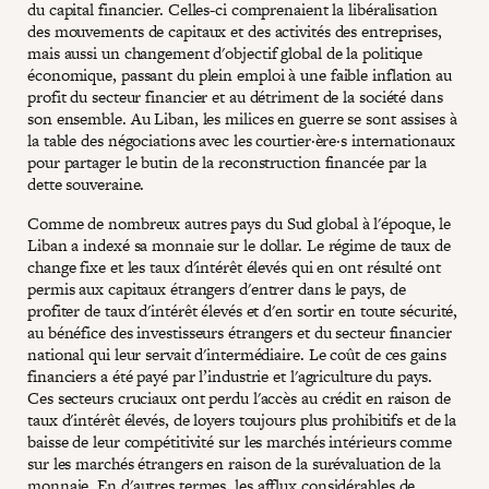
du capital financier. Celles-ci comprenaient la libéralisation
des mouvements de capitaux et des activités des entreprises,
mais aussi un changement d'objectif global de la politique
économique, passant du plein emploi à une faible inflation au
profit du secteur financier et au détriment de la société dans
son ensemble. Au Liban, les milices en guerre se sont assises à
la table des négociations avec les courtier·ère·s internationaux
pour partager le butin de la reconstruction financée par la
dette souveraine.
Comme de nombreux autres pays du Sud global à l'époque, le
Liban a indexé sa monnaie sur le dollar. Le régime de taux de
change fixe et les taux d'intérêt élevés qui en ont résulté ont
permis aux capitaux étrangers d'entrer dans le pays, de
profiter de taux d'intérêt élevés et d'en sortir en toute sécurité,
au bénéfice des investisseurs étrangers et du secteur financier
national qui leur servait d'intermédiaire. Le coût de ces gains
financiers a été payé par l’industrie et l'agriculture du pays.
Ces secteurs cruciaux ont perdu l'accès au crédit en raison de
taux d'intérêt élevés, de loyers toujours plus prohibitifs et de la
baisse de leur compétitivité sur les marchés intérieurs comme
sur les marchés étrangers en raison de la surévaluation de la
monnaie. En d'autres termes, les afflux considérables de