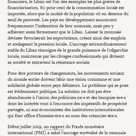
financiers, le Liban est l'un des exemples les plus graves de
financiarisation. 80 pour cent de la consommation locale est
importée, alors que la moitié de la population vit en dessous du
seuil de pauvreté. Les pays en développement annoncent
fréquemment l’indexation de leur monnaie, mais peu y
adhèrent aussi fermement que le Liban. Laisser la monnaie
dévisser favoriserait les exportations, créant ainsi des emplois
et soulageant la pression locale. L’ancrage extraordinairement
stable du Liban témoigne de la grande puissance de l'oligarchie
locale, maintenue par les clivages confessionnels qui divisent
sa société et entravent la résistance sociale.
Pour être porteurs de changements, les mouvements sociaux
du monde entier doivent bâtir une vision commune et une
solidarité globale entre pays débiteurs. Le problème qui se pose
est évidemment politique. La solution ne doit pas être
abandonnée à l’union des politicien·ne·s et des banquier·ère·s
dont les intérêts vont à l'encontre des impératifs de prospérité
partagée, ni aux économistes des institutions internationales
qui font office d'huissier·ère·s au nom des créancier·ère·s.
Début juillet 2019,
un rapport
du Fonds monétaire
international (FMI) a salué l'ancrage surévalué de la monnaie