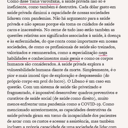
Como
disse Yanis Varoufakis
, a saúde privada não só é
ineficiente, como também é destrutiva. Cada dólar gasto em
saúde privada diminui a capacidade de nossas sociedades
lidarem com pandemias. Não há argumento para a saúde
privada e não apenas porque ela torna os cuidados de saúde
caros e inacessíveis. No cerne de tudo isso estão também as
questões relativas aos significados associados à saúde, à doença
e às enfermidades, do que conta como importante em nossas
sociedades, de como os profissionais de saúde são treinados,
valorizados e remunerados, como a especialização
nega
habilidades e conhecimentos mais gerais
e como os corpos
humanos são considerados. A saúde privada explora a
vulnerabilidade humana diante da morte. Simplesmente, é o
pior e mais imoral tipo de exploração e despossessão (do
próprio corpo em prol do lucro). O Líbano é um caso em
questão. Com um sistema de saúde tão privatizado e
fragmentado, é impossível desenvolver quadros preventivos e
curativos de saúde social (de saúde como direito), muito
menos enfrentar uma pandemia como a COVID-19. Como
mencionado anteriormente, as capacidades destrutivas da
saúde privada giram em torno da incapacidade dos pacientes
de arcar com os custos e acessar a assistência, mas também
incluem a própria capacidade de uma sociedade de lidar com