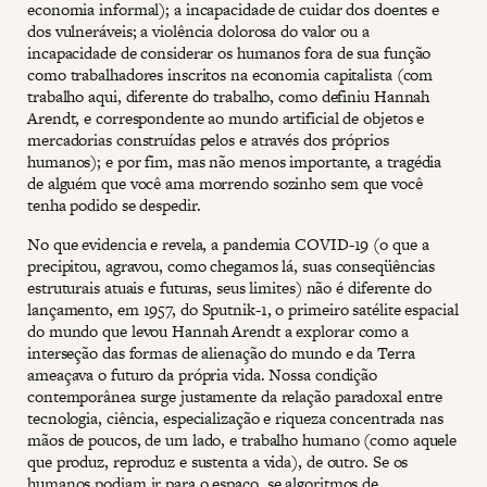
economia informal); a incapacidade de cuidar dos doentes e
dos vulneráveis; a violência dolorosa do valor ou a
incapacidade de considerar os humanos fora de sua função
como trabalhadores inscritos na economia capitalista (com
trabalho aqui, diferente do trabalho, como definiu Hannah
Arendt, e correspondente ao mundo artificial de objetos e
mercadorias construídas pelos e através dos próprios
humanos); e por fim, mas não menos importante, a tragédia
de alguém que você ama morrendo sozinho sem que você
tenha podido se despedir.
No que evidencia e revela, a pandemia COVID-19 (o que a
precipitou, agravou, como chegamos lá, suas conseqüências
estruturais atuais e futuras, seus limites) não é diferente do
lançamento, em 1957, do Sputnik-1, o primeiro satélite espacial
do mundo que levou Hannah Arendt a explorar como a
interseção das formas de alienação do mundo e da Terra
ameaçava o futuro da própria vida. Nossa condição
contemporânea surge justamente da relação paradoxal entre
tecnologia, ciência, especialização e riqueza concentrada nas
mãos de poucos, de um lado, e trabalho humano (como aquele
que produz, reproduz e sustenta a vida), de outro. Se os
humanos podiam ir para o espaço, se algoritmos de