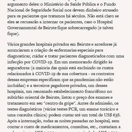
argumento deles: o Ministério da Saúde Pública e o Fundo
Nacional de Seguridade Social nos devem dinheiro atrasado
para os pacientes que tratamos há séculos. Não está claro se
eles se recusarão a internar os pacientes, caso o Hospital
Governamental de Beirute fique sobrecarregado (e talvez
fique).
Vários grandes hospitais privados em Beirute e arredores já
anunciaram a criação de enfermarias especiais para
diagnosticar, cuidar e tratar pacientes diagnosticados com uma
infecção por COVID-19. Em um memorando dirigido às
seguradoras (a maioria das quais está excluindo os custos
relacionados à COVID-19 de sua cobertura - os contratos
dessas empresas especificam que as pandemias não estão
incluídas) e a terceiros pagadores privados, um desses
hospitais, um renomado estabelecimento francófono no
subúrbio oriental de Beirute, listou o preço dos exames e
tratamento em seu "centro da gripe". Antes da admissão, os
testes diagnósticos (vários testes PCR, um exame torácico e
uma consulta clínica) podem custar até um total de US$ 638.
Após a internação, todas as noites passadas no hospital, sem
contar o custo de medicamentos, consultas, etc., custariam a