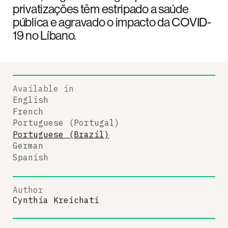
privatizações têm estripado a saúde
pública e agravado o impacto da COVID-
19 no Líbano.
Available in
English
French
Portuguese (Portugal)
Portuguese (Brazil)
German
Spanish
Author
Cynthia Kreichati