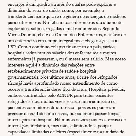
encargos é um quadro através do qual se pode explorar a
dinâmica do setor de saúde, como, por exemplo, a
transferência hierárquica e de gênero de encargos de médicos
para enfermeiros. No Líbano, os enfermeiros são altamente
explorados, sobrecarregados e mal remunerados. Segundo
Mirna Doumit, chefe da Ordem dos Enfermeiros, o salário de
um enfermeiro em tempo integral pode chegar a 700.000
LBP. Com o contínuo colapso financeiro do país, vários
hospitais reduziram os salários dos enfermeiros e muitos
enfermeiros já passaram 5 ou 6 meses sem salário. Mas nosso
interesse aqui é a dinâmica das relações entre
estabelecimentos privados de saúde e hospitais
governamentais. Nos últimos anos, a crise dos refugiados
sírios já havia aprofundado nosso entendimento de como
ocorre a transferência desse tipo de ônus. Hospitais privados,
embora contratados pelo ACNUR para tratar pacientes
refugiados sírios, muitas vezes recusariam a admissão de
pacientes com fatores de alto risco - pois estes poderiam
precisar de cuidados intensivos, ou poderiam passar longas
internações no hospital. Há muitas razões para essa recusa de
internação, incluindo, mas não se limitando a: poupar
capacidades limitadas de leitos (especialmente na unidade de