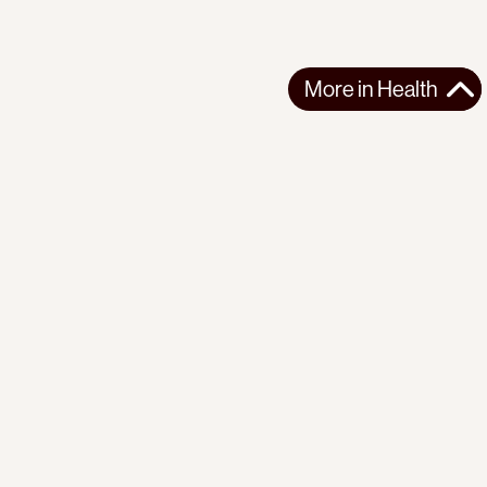
More in
Health
More in
Health
CENTRAL AMERICA
HEALTH
2025-12-08
China's "Silk Road Ark" Hospital Ship Docks in Nicaragua