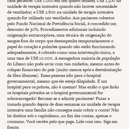
cada paciente: US$ 1.000 em um quarto isolado; US$ 1.500 na
unidade de terapia intensiva quando não houver necessidade
de ventilador; e US$ 2.800 na unidade de terapia intensiva
quando for utilizado um ventilador. Aos pacientes cobertos
pelo Fundo Nacional de Previdência Social, é concedido um
desconto de 30%. Procedimentos adicionais incluindo
oxigenação extracorpórea, uma técnica de oxigenação do
sangue fora do corpo que desempenha temporariamente o
papel do coração e pulmões quando não estão funcionando
adequadamente, é cobrado como uma intervenção única, a
uma taxa de US$ 10.000. A esmagadora maioria da população
do Líbano não pode arcar com tais cuidados, mesmo antes do
colapso financeiro do país (muito menos após a desvalorização
da libra libanesa). Essas pessoas irão para o hospital
governamental, mesmo que ele esteja dilapidado. É um
hospital para os pobres, não é mesmo? Mas então o que farão
os hospitais privados se o hospital governamental for
sobrecarregado? Recusar-se a admitir pacientes? Puxar a
tomada quando depois de duas semanas na unidade de terapia
intensiva uma família não consegue mais cobrir a conta? Não
há direitos sob o capitalismo, no fim das contas, apenas o
consumo. Você recebe pelo que paga. Lide com isso. Siga em
frente.