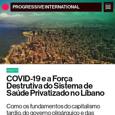
PROGRESSIVE
INTERNATIONAL
HEALTH
COVID-19 e a Força
Destrutiva do Sistema de
Saúde Privatizado no Líbano
Como os fundamentos do capitalismo
tardio, do governo oligárquico e das