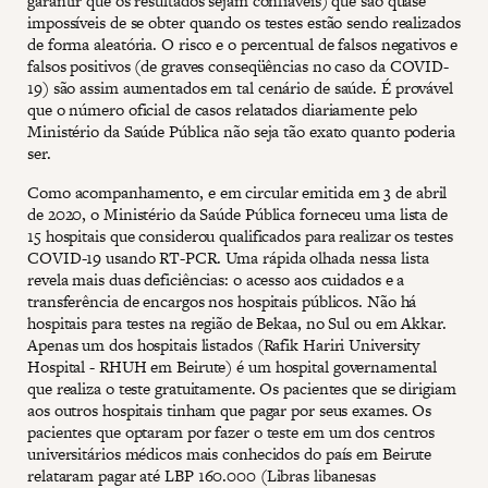
garantir que os resultados sejam confiáveis) que são quase
impossíveis de se obter quando os testes estão sendo realizados
de forma aleatória. O risco e o percentual de falsos negativos e
falsos positivos (de graves conseqüências no caso da COVID-
19) são assim aumentados em tal cenário de saúde. É provável
que o número oficial de casos relatados diariamente pelo
Ministério da Saúde Pública não seja tão exato quanto poderia
ser.
Como acompanhamento, e em circular emitida em 3 de abril
de 2020, o Ministério da Saúde Pública forneceu uma lista de
15 hospitais que considerou qualificados para realizar os testes
COVID-19 usando RT-PCR. Uma rápida olhada nessa lista
revela mais duas deficiências: o acesso aos cuidados e a
transferência de encargos nos hospitais públicos. Não há
hospitais para testes na região de Bekaa, no Sul ou em Akkar.
Apenas um dos hospitais listados (Rafik Hariri University
Hospital - RHUH em Beirute) é um hospital governamental
que realiza o teste gratuitamente. Os pacientes que se dirigiam
aos outros hospitais tinham que pagar por seus exames. Os
pacientes que optaram por fazer o teste em um dos centros
universitários médicos mais conhecidos do país em Beirute
relataram pagar até LBP 160.000 (Libras libanesas