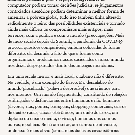
computador podiam tomar decisões judiciais, se julgamentos
controlados aleatórios podiam determinar a melhor forma de
amenizar a pobreza global, tudo isso também tinha alterado
radicalmente o reino das possibilidades existenciais e tornado
ainda mais difíceis os compromissos mais antigos, mais
terrenos, com a política e com o mundo (preocupações. Mais
de meio século depois do Sputnik, a pandemia da COVID-19
provoca questões comparáveis, embora colocadas de forma
diferente: ela desnuda o fato de que a forma como
organizamos e produzimos nossas sociedades e nosso mundo
nos deixa despreparados diante das ameaças mundanas.
Em uma escala menor e mais local, o Líbano não é diferente.
Na verdade, é um exemplo do fiasco. É o descalabro do
mundo 'glocalizado' (palavra desprezível) que criamos para
nós mesmos. Um mundo fragmentado, constituído de relações
estilhaçadas e disfuncionais entre humanos e não-humanos
(árvores, rios, pontes, barragens, shoppings comerciais, carros
de quatro rodas, caixas eletrônicos, um quilo de arroz, um
diploma do ensino médio, o vírus); humanos uns com os
outros; e política. Se há um setor, um campo de atividade,
onde isso é mais óbvio (ainda mais dadas as circunstâncias