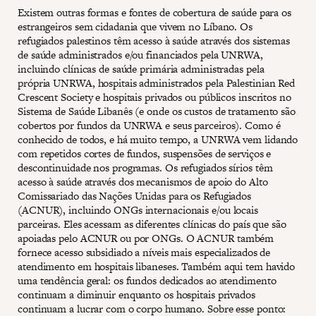
Existem outras formas e fontes de cobertura de saúde para os
estrangeiros sem cidadania que vivem no Líbano. Os
refugiados palestinos têm acesso à saúde através dos sistemas
de saúde administrados e/ou financiados pela UNRWA,
incluindo clínicas de saúde primária administradas pela
própria UNRWA, hospitais administrados pela Palestinian Red
Crescent Society e hospitais privados ou públicos inscritos no
Sistema de Saúde Libanês (e onde os custos de tratamento são
cobertos por fundos da UNRWA e seus parceiros). Como é
conhecido de todos, e há muito tempo, a UNRWA vem lidando
com repetidos cortes de fundos, suspensões de serviços e
descontinuidade nos programas. Os refugiados sírios têm
acesso à saúde através dos mecanismos de apoio do Alto
Comissariado das Nações Unidas para os Refugiados
(ACNUR), incluindo ONGs internacionais e/ou locais
parceiras. Eles acessam as diferentes clínicas do país que são
apoiadas pelo ACNUR ou por ONGs. O ACNUR também
fornece acesso subsidiado a níveis mais especializados de
atendimento em hospitais libaneses. Também aqui tem havido
uma tendência geral: os fundos dedicados ao atendimento
continuam a diminuir enquanto os hospitais privados
continuam a lucrar com o corpo humano. Sobre esse ponto: