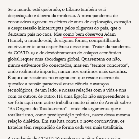
Se o mundo está quebrado, o Líbano também está
despedaçado e à beira da implosão. A nova pandemia de
coronavírus agravou os efeitos de anos de exploração, extração
e despossessão ininterruptas pelos oligarcas do país, que o
deixaram país no caos. Mas
como bem observou
Adam
Hanieh, o mundo está, de alguma forma, compartilhando
coletivamente uma experiência desse tipo. Tratar da pandemia
da COVID-19 e do desdobramento do colapso econômico
global requer uma abordagem global. Quarentena ou não,
nunca estivemos tão conectados, mas em "termos concretos",
onde realmente importa, nunca nos sentimos mais sozinhos.
É aqui que recaímos no enigma em que reside o cerne da
questão: a tensão paradoxal entre ciência e avanços
tecnológicos, de um lado, e nossas relações com a vida e uns
com os outros, de outro. Há uma ligação não surpreendente a
ser feita aqui com outro trabalho muito citado de Arendt sobre
"As Origens do Totalitarismo" - onde ela argumenta que o
totalitarismo, como predisposição política, nasce dessa mesma
relação dialética. Em sua luta contra o novo coronavírus, os
Estados têm respondido de forma cada vez mais totalitária.
A pandemia da COVID-19 revelou as muitas formas pelas