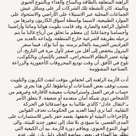
الراهنة المتعلقة بالطاقة وبالمناخ والغذاء وبالتنوع الحيوي
وبالبيئة. كان لأنشطة تلك الشركات أثر على وسائل عيش
الجماعات المحلية عبر الاستيلاء على الأراضي والاستحواذ على
الموارد الطبيعية، لاسيما بواسطة أسواق الكاربون وغيرها من
الحلول الزائفة والضارة. وقد قامت بتلويث هوائنا ومائنا وأراضينا
وأجسامنا وجماعاتنا. إن معظم ما تخلق من أرباح غالبا ما يتم
ترحيله بطريقة لاشرعية خارج المنطقة، وإيداعه بالعديد من
الفراديس الضريبية بالعالم برمته. بيد أننا نؤكد، فيما سعر
البترول ينخفض إلى أقل من صفر لأول مرة في التاريخ، أن
نهاية عصر النظام الاستخراجي، المضر بالإنسان وبالكوكب،
تلوح في الأفق. آن وقت توديع المحروقات الأحفورية والزراعة
الصناعية المشؤومة.
أدت الأزمة الراهنة إلى انخفاض مؤقت لنفث الكربون والتلويث
بسبب توقف بعض الصناعات أو تباطؤها. لكن هذا يجري على
حساب فرص العمل واستراتيجيات معيشة الأفارقة وغيرهم من
الأشخاص ذوي شبكة أمان منعدمة أو ضعيفة. لا يتعلق الأمر
بـ"انتقال عادل" كالذي طالبنا به مع أصدقائنا في الحركة
النقابية. كما نرى أيضا العديد من الحكومات تحذف القوانين
والإجراءات البيئية أو تخففها، بقصد حفز بائس للاستثمارات على
المدى القصير، ما سيؤدي بلا شك إلى تدهور جديد للبيئة، والى
انهيار التنوع الحيوي، ويفاقم دورة الأزمة. بيد أن الكيفية التي
تطَهَّر بها الهواء في بعض مواضع الحجْر دليل بارز على عدم