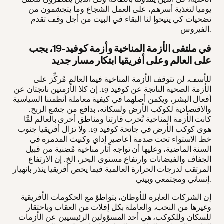
يوميا لتغذية أسرهم، على العمل الشجاع وما يتجشمون من
تضحيات كي يتيحوا لنا البقاء في البيت من أجل وقف تقدم
الفيروس.
في ملتقى الأزمة المناخية وأزمة كوفيد-19، يجب
على العالم وعلى أفريقيا ابتكار مسار جديد
للأسف، لن تتوقف الأزمة المناخية فيما العالم مُركِّز على
الأزمة الصحية الناتجة عن كوفيد-19. إن كلا الأزمتين ناتجتان عن
أفعال البشر، ويكمن أصلهما في كيفية معاملة أنظمتنا السياسية
والاقتصادية لكوكب الأرض ولسكانه، بدافع من جشع الربح.
كانت الأزمة المناخية تُخرب قارتنا ومناطق أخرى بالعالم لمَّا
هوى كوكب الأرض في جائحة كوفيد-19. ولا تزال أفريقيا جنوب
خط الاستواء تحت صدمة أعاصير إداي وكنيث المدمرة في
السنة الماضية، وعليها أن تواجه آثار مناخية مُضنية من قبيل
الجفاف والفيضانات وارتفاع مستوى البحر، الخ. إن الارتفاع
المرتقب لدرجات الحرارة العالمية فيما يخص أفريقيا ينذر بانهيار
إنساني ومجتمعي وبيئي.
إن الشركات العابرة للأوطان، بتواطؤ مع الحكومات الأفريقية
وغيرها من النخب، والعاملة بكل إفلات من العقاب وباحتقار
للسكان وللكوكب، هي أحد المسؤولين الرئيسيين عن الأزمات