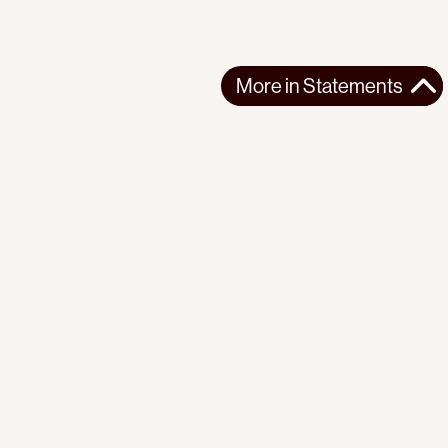
More in
Statements
More in
Statements
SOUTH AMERICA
STATEMENTS
2026-07-21
Ecuador’s Democracy Cannot Be Suspended