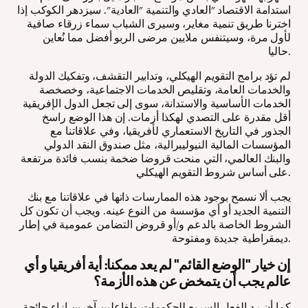
استدامة الاقتصاد "العادي والتنمية "العادية". سيزدهر الكوكب إذا
اخترنا طريق تنمية مغاير، وسيرى الشباب سماء زرقاء صافية
لأول مرة، وسيتنفس ملايين مرضى الربو أفضل مما نُعاين
حاليا.
لم تؤد برامج التقويم الهيكلي، وتدابير التقشف، وتفكيك الدولة
والخدمات العامة، وتقليص الخدمات الاجتماعية، وخصخصة
الخدمات الأساسية والاستدانة، سوى إلى تجعل الدول الإفريقية
أقل مقدرة على التصدي لهكذا أزمات. إن هذا الوضع راسخ
الجذور في التاريخ الاستعماري لأفريقيا، وفي علاقاتنا مع
المؤسسات المالية النيوليبرالية، مثل صندوق النقد الدولي
والبنك العالمي، التي منحت قروضا ضخمة بنسب فائدة مرتفعة
على أساس شروط التقويم الهيكلي.
يجب ألا نسمح بوجود هذه الممارسات ذاتها في علاقاتنا مع بنك
التنمية الجديد أو أي مؤسسة من النوع عينه. ويجب أن تكون كل
الشروط الخاصة بالدعم و/أو قروض التضامن عمومية في إطار
ديمقراطية جديدة ومفتوحة.
إن خيار "الوضع القائم" لم يعد ممكنا: أية أفريقيا و أي
عالم يجب أن يتمخض عن هذه الأزمة؟
كما أن رد الفعل السريع للحكومات ولفاعلين آخرين إزاء جائحة