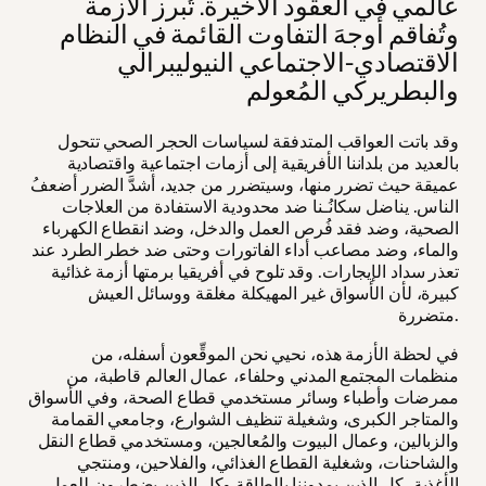
عالمي في العقود الأخيرة. تُبرز الأزمة
وتُفاقم أوجهَ التفاوت القائمة في النظام
الاقتصادي-الاجتماعي النيوليبرالي
والبطريركي المُعولم
وقد باتت العواقب المتدفقة لسياسات الحجر الصحي تتحول
بالعديد من بلداننا الأفريقية إلى أزمات اجتماعية واقتصادية
عميقة حيث تضرر منها، وسيتضرر من جديد، أشدَّ الضرر أضعفُ
الناس. يناضل سكانُـنا ضد محدودية الاستفادة من العلاجات
الصحية، وضد فقد فُرص العمل والدخل، وضد انقطاع الكهرباء
والماء، وضد مصاعب أداء الفاتورات وحتى ضد خطر الطرد عند
تعذر سداد الإيجارات. وقد تلوح في أفريقيا برمتها أزمة غذائية
كبيرة، لأن الأسواق غير المهيكلة مغلقة ووسائل العيش
متضررة.
في لحظة الأزمة هذه، نحيي نحن الموقِّعون أسفله، من
منظمات المجتمع المدني وحلفاء، عمال العالم قاطبة، من
ممرضات وأطباء وسائر مستخدمي قطاع الصحة، وفي الأسواق
والمتاجر الكبرى، وشغيلة تنظيف الشوارع، وجامعي القمامة
والزبالين، وعمال البيوت والمُعالجين، ومستخدمي قطاع النقل
والشاحنات، وشغلية القطاع الغذائي، والفلاحين، ومنتجي
الأغذية، كل الذين يمدوننا بالطاقة وكل الذين يضطرون للعمل