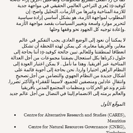
كوفيد-19 يُعري التراخي العالمي الحقيقي في مواجهة جدية
للازمة المناخية وغيرها من الأزمات. التحليل واضح: إن
المطلوب لمواجهة الأزمة، هو بشكل أساسي إرادة سياسية
لتحرير موارد واسعة وتغيير السياسات بقصد مواجهة الأزمة
وإعادة توجيه كل الجهود نحو وقفها وحلها.
لا يمكننا أن نعود إلى الوضع العادي. يجب التفكير في عالم
مغاير، وأفريقيا مغايرة، كي يمكن لهذه اللحظة أن تشكل
انعطافا لمنطقتنا وللعالم. تبين جائحة كوفيد-19 أننا بحاجة إلى
حلول ذكرناها بكل استعجال بصفتنا مجموعات من أجل العدالة
المناخية عبر أفريقيا. وهذا ما نأمل . لا يمكن اعتبار العودة إلى
النظام الراهن اختيارا واردا. نحن بحاجة إلى أجوبة قائمة على
أشكال جديدة من النظام الجهوي والتضامن من أجل تصحيحٍ
وانتقالٍ عادلين ومنصفين للجميع، لاسيما للفقراء والأكثر تضررا.
نلتزم وندعو الحركات ومنظمات المجتمع المدني بأفريقيا
والعالم برمته إلى الانضمام إلينا في النضال من أجل عالم جديد
الموقّع الأول:
Centre for Alternative Research and Studies (CARES),
Mauritius
Centre for Natural Resources Governance (CNRG),
Zimbabwe