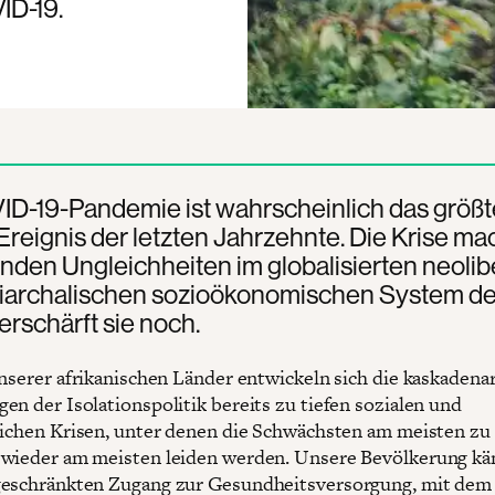
ID-19.
ID-19-Pandemie ist wahrscheinlich das größt
Ereignis der letzten Jahrzehnte. Die Krise ma
den Ungleichheiten im globalisierten neolib
riarchalischen sozioökonomischen System de
rschärft sie noch.
unserer afrikanischen Länder entwickeln sich die kaskadena
en der Isolationspolitik bereits zu tiefen sozialen und
lichen Krisen, unter denen die Schwächsten am meisten zu 
wieder am meisten leiden werden. Unsere Bevölkerung kä
eschränkten Zugang zur Gesundheitsversorgung, mit dem 