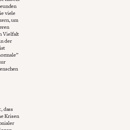
Freunden
e viele
kern, um
teren
Vielfalt
in der
ist
normale”
nur
Menschen
, dass
he Krisen
onialer
tionen