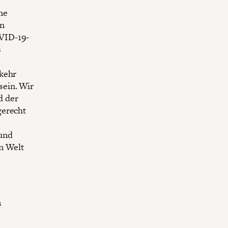
ne
en
VID-19-
s
t
kkehr
sein. Wir
d der
gerecht
und
en Welt
s