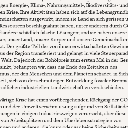
gen Energie-, Klima-, Nahrungsmittel-, Biodiversitäts- und
en Krise. Ihre Aktivitäten haben sich auf die Lebensgrund
meinschaften ausgewirkt, indem sie Land an sich gerissen 
 Ressourcen beschlagnahmt haben, unter anderem durch C
 andere schädlich falsche Lösungen; und sie haben unsere 
er, unser Land, unsere Körper und unsere Gemeinschafte
t. Der größte Teil der von ihnen erwirtschafteten Gewinn
 aus der Region transferiert und gelangt in viele Steuerparad
 Welt. Da jedoch der Rohölpreis zum ersten Mal in der Ge
 sinkt, behaupten wir, dass das Ende des Zeitalters des
smus, der den Menschen und dem Planeten schadet, in Sicht
 Zeit, sich von der schmutzigen Entwicklung fossiler Brenns
hädlichen industriellen Landwirtschaft zu verabschieden.
ärtige Krise hat einen vorübergehenden Rückgang der CO
n und der Umweltverschmutzung aufgrund von Stillstände
ungen in einigen Industriezweigen verursacht, aber diese
 von Arbeitsplätzen und dem Überlebensstrategien von
innen und anderen, die kaum oder gar keine Sicherheitsnet