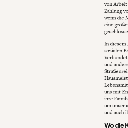
von Arbeit
Zahlung v
wenn die M
eine größe
geschlosse
In diesem 
sozialen B
Verbündetn
und andere
Straßenrei
Hausmeiste
Lebensmitt
uns mit En
ihre Famili
um unser a
und auch i
Wo die K