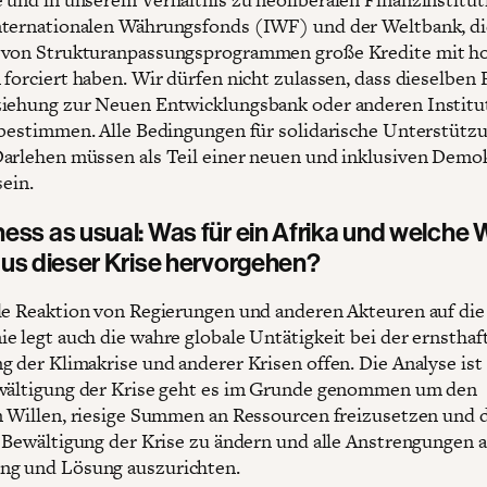
ternationalen Währungsfonds (IWF) und der Weltbank, die
 von Strukturanpassungsprogrammen große Kredite mit h
 forciert haben. Wir dürfen nicht zulassen, dass dieselben 
iehung zur Neuen Entwicklungsbank oder anderen Institu
 bestimmen. Alle Bedingungen für solidarische Unterstütz
arlehen müssen als Teil einer neuen und inklusiven Demo
sein.
ess as usual: Was für ein Afrika und welche 
aus dieser Krise hervorgehen?
le Reaktion von Regierungen und anderen Akteuren auf d
e legt auch die wahre globale Untätigkeit bei der ernsthaf
g der Klimakrise und anderer Krisen offen. Die Analyse ist
wältigung der Krise geht es im Grunde genommen um den
n Willen, riesige Summen an Ressourcen freizusetzen und 
r Bewältigung der Krise zu ändern und alle Anstrengungen a
g und Lösung auszurichten.