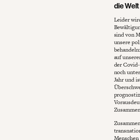
die Wel
Leider wir
Bewältigun
sind von M
unsere pol
behandeln:
auf unsere
der Covid-
noch unter
Jahr und i
Überschwem
prognostiz
Vorausdeut
Zusammen
Zusammen m
transnatio
Menschen u