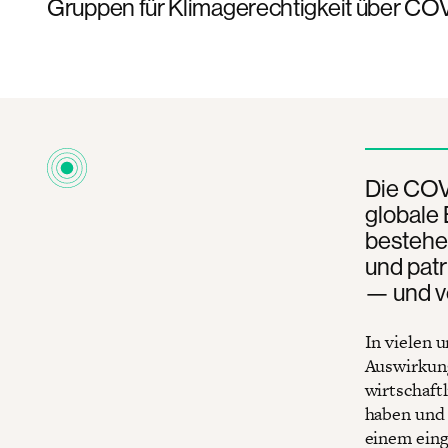
Gruppen für Klimagerechtigkeit über COV
Die COV
globale 
bestehen
und pat
— und ve
In vielen 
Auswirkung
wirtschaft
haben und 
einem eing