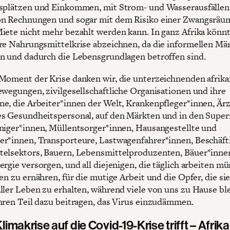
splätzen und Einkommen, mit Strom- und Wasserausfällen,
on Rechnungen und sogar mit dem Risiko einer Zwangsräu
iete nicht mehr bezahlt werden kann. In ganz Afrika könnt
re Nahrungsmittelkrise abzeichnen, da die informellen Mä
n und dadurch die Lebensgrundlagen betroffen sind.
Moment der Krise danken wir, die unterzeichnenden afrik
ewegungen, zivilgesellschaftliche Organisationen und ihre
e, die Arbeiter*innen der Welt, Krankenpfleger*innen, Är
s Gesundheitspersonal, auf den Märkten und in den Supe
niger*innen, Müllentsorger*innen, Hausangestellte und
r*innen, Transporteure, Lastwagenfahrer*innen, Beschäft
elsektors, Bauern, Lebensmittelproduzenten, Bäuer*innen
ergie versorgen, und all diejenigen, die täglich arbeiten m
en zu ernähren, für die mutige Arbeit und die Opfer, die si
ller Leben zu erhalten, während viele von uns zu Hause bl
hren Teil dazu beitragen, das Virus einzudämmen.
limakrise auf die Covid-19-Krise trifft – Afrik