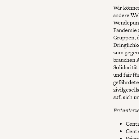
Wir können
andere Wel
Wendepunkt
Pandemie z
Gruppen, d
Dringlichk
zum gegenw
brauchen A
Solidaritä
und fair f
gefährdete
zivilgesel
auf, sich 
Erstunterze
Centr
Centr
Frien