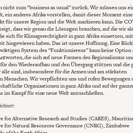
 nicht zum “business as usual” zurück. Wir müssen uns ei
t, ein anderes Afrika vorstellen, damit dieser Moment ein
 für unsere Region und die Welt markieren kann. Die CO
eigt, dass wir genau die Lösungen brauchen, auf die wir al
ie sich für Klimagerechtigkeit in ganz Afrika einsetzen, mi
eit hingewiesen haben. Das ist unsere Hoffnung. Eine Rüc
ärtigen System des “Funktionierens” kann keine Option 
ntworten, die sich auf neue Formen des Regionalismus un
t für den Wiederaufbau und den Übergang stützen und die 
ür alle sind, insbesondere für die Armen und am stärksten
n Menschen. Wir verpflichten uns und rufen Bewegungen 
lschaftliche Organisationen in ganz Afrika und auf der ganz
uns im Kampf für eine neue Welt anzuschließen.
ichner:
e for Alternative Research and Studies (CARES), Mauritiu
e for Natural Resources Governance (CNRG), Zimbabwe
ds of the Earth Africa