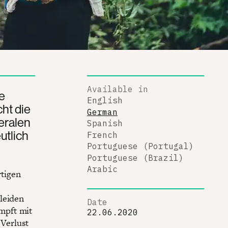
Available in
e
English
cht die
German
eralen
Spanish
utlich
French
Portuguese (Portugal)
Portuguese (Brazil)
Arabic
rtigen
leiden
Date
mpft mit
22.06.2020
Verlust