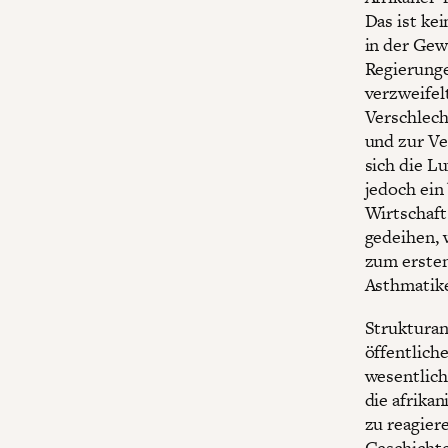
Das ist ke
in der Gew
Regierunge
verzweifel
Verschlech
und zur Ve
sich die L
jedoch ein
Wirtschaft
gedeihen, 
zum ersten
Asthmatike
Struktura
öffentlich
wesentlich
die afrika
zu reagier
Geschichte