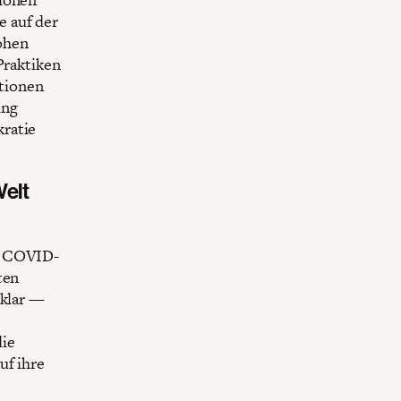
 auf der
ohen
Praktiken
tionen
ung
kratie
Welt
ie COVID-
ten
 klar —
die
uf ihre