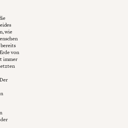
die
Beides
n, wie
Menschen
 bereits
 Erde von
et immer
letzten
 Der
en
n
 der