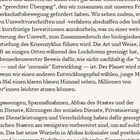
in “gerechter Übergang”, den wir zusammen mit unseren 
erkschaftsbewegung gefordert haben. Wir sehen zudem, wi
n Umweltvorschriften und -verfahren abschaffen oder loc
t kurzfristige Investitionen anzukurbeln, was zu einer wei
terung der Umwelt, zum Zusammenbruch der biologischen 
rtiefung des Krisenzyklus führen wird. Die Art und Weise, 
uft an einigen Orten während des Lockdowns gereinigt hat, 
 bemerkenswerter Beweis dafür, wie nicht-nachhaltig die “
 — und die "normale" Entwicklung — ist. Der Planet wird 
wenn wir einen anderen Entwicklungspfad wählen, junge 
 Mal einen klaren blauen Himmel sehen, Millionen von
r*innen leichter atmen können.
npassungen, Sparmaßnahmen, Abbau des Staates und der
en Dienste, Kürzungen der sozialen Dienste, Privatisierung
er Dienstleistungen und Verschuldung haben dafür gesorgt
nischen Staaten am wenigsten vorbereitet sind, um auf solc
en. Das hat seine Wurzeln in Afrikas kolonialer und postkol
 und in unserem Verhältnis zu neoliberalen Finanzinstitu