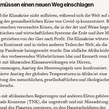
t müssen einen neuen Weg einschlagen
d die Klimakrise nicht aufhören, während sich die Welt auf 
g der gesundheitlichen Krise von Covid-19 konzentriert. 
enschen verursachte Krisen, die in der Art und Weise liege
itischen und wirtschaftlichen Systeme die Erde und ihre 
 getrieben von der Gier nach Profit. Die Klimakrise wütete
m Kontinent und in vielen anderen Teilen der Welt, als die
19-Pandemie heimgesucht wurde. Das südliche Afrika leid
 den verheerenden Wirbelstürmen Idai und Kenneth vom 
st mit lähmenden Klimaauswirkungen wie Dürren,
mungen, Anstieg des Meeresspiegels usw. konfrontiert.
ierte Anstieg der globalen Temperaturen in Afrika ist eine
ung des menschlichen, gesellschaftlichen und ökologisch
bruchs.
it afrikanischen Regierungen und anderen Eliten gehöre
nale Konzerne (TNK), die ungestraft und mit Missachtung
nd des Planeten operieren, zu den Hauptschuldigen der