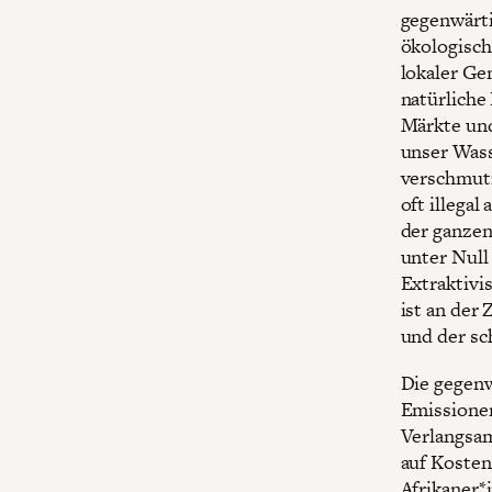
gegenwärti
ökologisch
lokaler Ge
natürliche
Märkte und
unser Wass
verschmutz
oft illegal
der ganzen
unter Null
Extraktivi
ist an der
und der sc
Die gegenw
Emissione
Verlangsam
auf Kosten
Afrikaner*