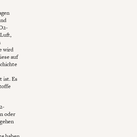
lagen
und
O2-
Luft,
n
e wird
iese auf
schichte
 ist. Es
toffe
2-
n oder
 gehen
ze haben.