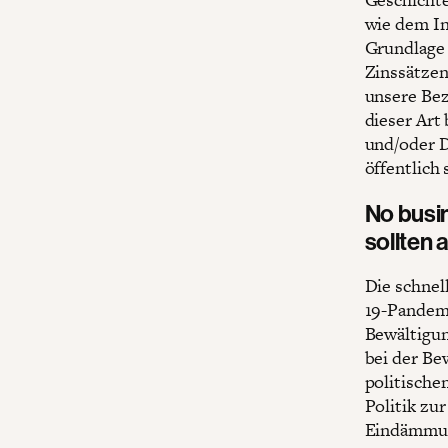
wie dem In
Grundlage
Zinssätzen
unsere Bez
dieser Art
und/oder D
öffentlich 
No busin
sollten 
Die schnel
19-Pandemi
Bewältigun
bei der Be
politische
Politik zu
Eindämmun