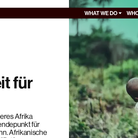
WHAT WE DO
WHO
t für
eres Afrika
endepunkt für
nn. Afrikanische