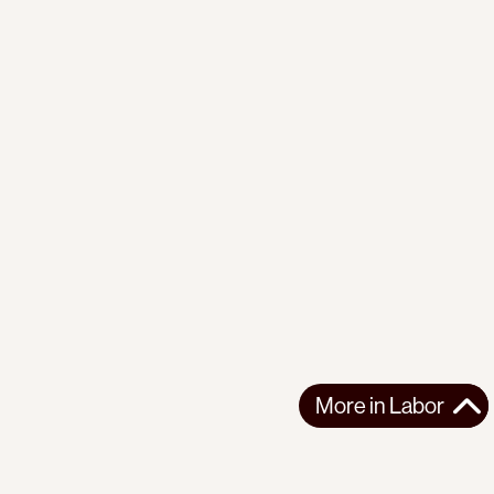
More in
Labor
More in
Labor