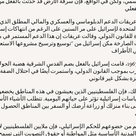
سمي، ولكن في الواقع، فإن سرقة الأرض قد حدثت بالفعل من
عريقات الدعم الدبلوماسي والعسكري والمالي المطلق الذي 
المتحدة لإسرائيل على مر السنين على الرغم من انتهاكات إسر
للقانون الدولي. وقالت عريقات إن هذا الدعم المستمر في 
ت الصارخة مكن إسرائيل من "توسيع وترسيخ مشروعها الاستع
منذ عام 1967، قامت إسرائيل بالفعل بضم القدس الشرقية هضبة الج
 بموجب القانون الدولي، واستمرت أيضًا في احتلال الضفة ا
لك، فإن الفلسطينيين الذين يعيشون في هذه المناطق يخضعو
سات إسرائيلية تؤثر على حياتهم اليومية. تتطلب الأشياء الأ
ى بناء منزلك أو زراعة أرضك أو السفر بين المناطق الحصول 
 من خضوعهم للحكم الإسرائيلي، فإن ملايين الفلسطينيين لا
لمدنية الأساسية مثل المواطنة أو حقوق التصويت التي تسمح