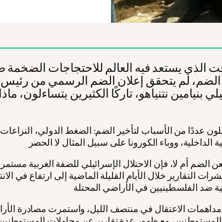
ت الذي يستعد فيه العالم للاحتجاجات الضخمة 
لضم، لم يتحقق إعلان الضم الرسمي من رئيس ا
لي بنيامين نتنياهو، تاركًا الكثيرين يتساءلون، ما
لون عددًا من الأسباب لتأخير الضم: الضغط الدولي، النزاعات
نعن الضم أم لا، فإن الاحتلال الإسرائيلي للضفة الغربية مستمر
ات التقارير خلال الأيام القليلة الماضية إلى ارتفاع في الان
داهمات الاعتقال في منتصف الليل، واستمرت مصادرة الأر
لمستوطنين، مع ظهور عدة تقارير عن محاولات المستوطنين 