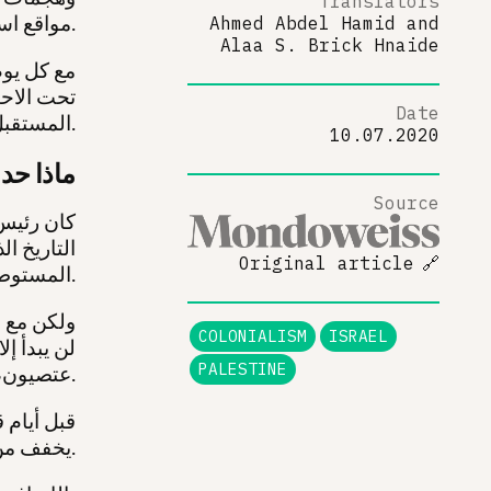
Translators
مواقع استيطانية جديدة داخل الضفة الغربية خلال الأيام القليلة الماضية.
Ahmed Abdel Hamid
and
Alaa S. Brick Hnaide
مع كل يوم
تحت الاحت
Date
المستقبل القريب؟ نجيب على بعض أسئلتكم هنا.
10.07.2020
ماذا حدث في
Source
التاريخ ا
Original article
🔗
المستوطنات في الضفة الغربية، ووادي الأردن.
ولكن مع ا
COLONIALISM
ISRAEL
لن يبدأ إ
PALESTINE
عتصيون، وآرييل.
قبل أيام ق
يخفف من خطابه حول الضم، مقوِضًا بشكل مباشر سردية نتنياهو.