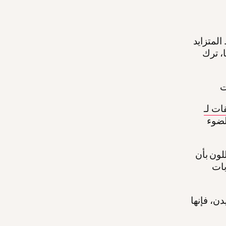
جانب الضغط المتزايد
، ترك
لضوء
لون بأن
بات
ن، فإنها