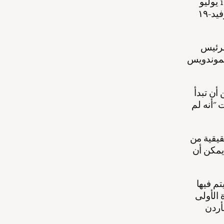
بالإضافة إلى إعرابه عن معارضته للضم من جانب واحد، قال غانتس أن 1 يوليو
ليس "موعدًا مقدسًا" للضم، وأعرب عن دعمه لإعطاء الأولوية لأزمة كوفيد-١٩
لرئيس
M): "صحيح أن
أن تبدأ
"أنه لم
قيقية من
يمكن أن
م فيها
 الأولى
أردن