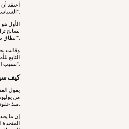
السياسية' مع مراعاة شيئين".
لصالح ترا
'نطاق صغير'، ضم المستوطنات على سبيل المثال".
وقالت بطو
التابع لل
بسبب الضم ضئيل، ونتنياهو يعرف ذلك".
كيف سيب
يقول العد
من يوليو،
منذ عقود.
المتحدة ا