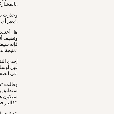
بالمشاركة في النظام المتحكم في حياتهم.
وحذرت بطو
يغير أي شيء على أرض الواقع".
وتضيف أنه
فإنه سيض
نتيجة لذلك."
إحدى النت
قبل أوسلو
في الضفة الغربية أو القدس الشرقية.
وقالت: "ق
ستطلق يد 
سيكون هن
كالنار في الهشيم".
"هذا هو الفرق بين الضم وعدم الضم".