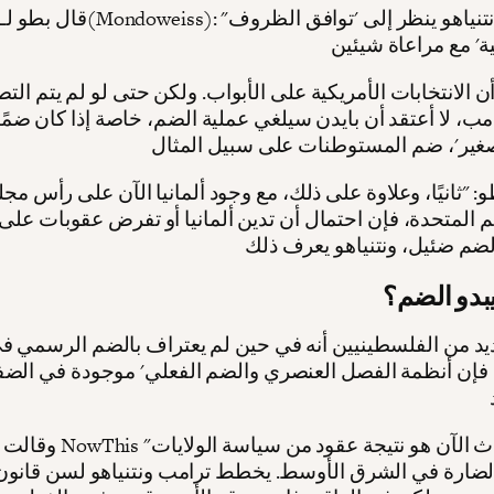
قال بطو لـموندويس(Mondoweiss): "أعتقد
مب، لا أعتقد أن بايدن سيلغي عملية الضم، خاصة إذا كان ضمً
: "ثانيًا، وعلاوة على ذلك، مع وجود ألمانيا الآن على رأس مج
أمم المتحدة، فإن احتمال أن تدين ألمانيا أو تفرض عقوبات على
دو الضم؟
يد من الفلسطينيين أنه في حين لم يعتراف بالضم الرسمي في
 فإن أنظمة الفصل العنصري والضم الفعلي' موجودة في الضفة
وقالت عريقات لـ NowThis "إن م
لضارة في الشرق الأوسط. يخطط ترامب ونتنياهو لسن قانون 