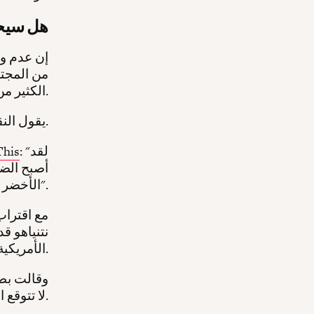
هل سيح
من المجتم
الكثير من الناس يتساءلون عما إذا كان الضم سيحدث.
يقول النقاد أن ضم الضفة الغربية ليس مسألة إمكانية، بل مسألة توقيت.
: "لقد
نورا عريق
أصبح الضم
الأخضر للرئيس ترامب و"صفقته للقرن".
مع اقتراب
نتنياهو ق
الأمريكية في نوفمبر.
وقالت بطو
لا تتوقع التخلي عن خطة الضم.