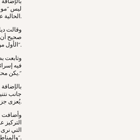
الحالية على الضم في الوقت الحالي.
وقالت ديا
الأول من يوليو لم يكن أبداً موعداً مقدساً محتمًا".
وتابعت بطو
فيه إسرائ
يكن محتمًا، ولكنه كان التاريخ الذي يمكنهم فيه بدء العملية."
بالإضافة 
جانب نتني
يُعزى جزئيًا إلى الضغط الدولي المتزايد على إسرائيل لوقف الضم.
وأضافت بط
التركيز ع
التي نرى 
والمناطق الأخرى المقرر ضمها".