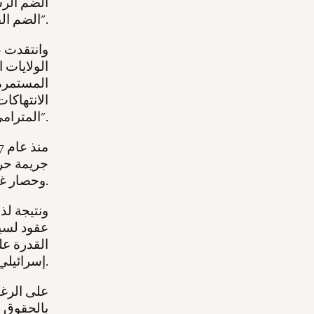
الضم الر
الضم الفعلي".
وانتقدت 
الولايات 
المستمرة 
الانتهاكا
المترامي الأطراف".
جريمة حرب
وحصار غزة بشكل غير قانوني.
ونتيجة لذ
عقود لسيا
القدرة عل
إسرائيلي.
على الرغم
بالحقوق ا