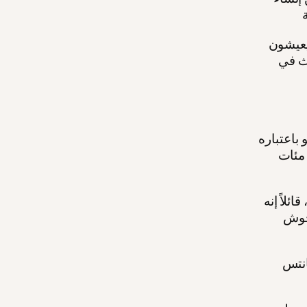
يعيشون
دث في
لي بنيامين نتنياهو، لعدة أشهر، يروج لـ 1 يوليو باعتباره
 مئات
ئلاً إنه
 جوش
انتس