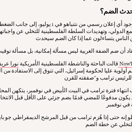
دث الضم؟
إن عدم وجود أي إعلان رسمي من نتنياهو في 1 يوليو، إلى 
ع الدولي، وتهديدات السلطة الفلسطينية للتخلي عن واجباتها
ات لـ NowThis
قالت الباحثة والناشطة الفلسطينية الأمريكية
 أولوية عليا لحكومة إسرائيل، التي تتوق إلى الاستفادة من ا
 انتهاء فترة ترامب في البيت الأبيض في نوفمبر، يتكهن المحل
د يكون مدفوعًا للمضي قدمًا بضم جزئي على الأقل قبل الانتخا
 إنه حتى إذا هُزم ترامب من قبل المرشح الديمقراطي جو بايد