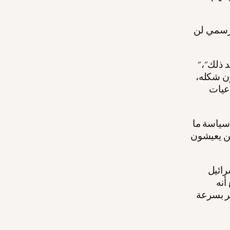
لرسمي لن
"هل أعتقد أن الضم سيغير الواقع على الأرض؟" قالت بطو "نعم، أنا أعتقد ذلك"،
ون شكله،
عيات
 سياسة ما
ين يعيشون
رائيل
أنه
ر بسرعة