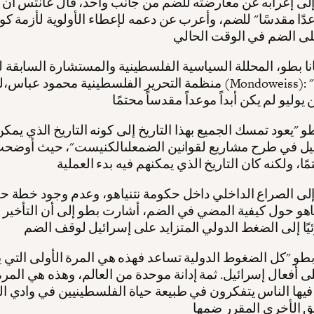
نا بطو، المحللة السياسية الفلسطينية والمستشارة السابقة 
منظمة التحرير الفلسطينية محمود عباس،لموندويس (ondoweiss
 "يعود تمسك الجميع بهذا التاريخ إلى كونه التاريخ الذي يمكن 
يل في طرح مشاريع لقوانين الضمعلىالكنيست"، حيث أوضحت 
إلى الصراع الداخلي داخل حكومة نتنياهو، وعدم وجود خطة ح
اهو حول كيفية المضي في الضم، أشارت بطو إلى أن التأخير 
و "كل الضغوط الدولية تساعد فهذه هي المرة الأولى التي يت
لى أفعال إسرائيل. ثمة إدانة موحدة من العالم، وهذه هي المرة
فيها الناس يتفكرون في طبيعة حياة الفلسطينيين في وادي ال