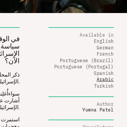
Available in
في الوق
English
سياسة ا
German
الإسرائي
French
الآن؟
Portuguese (Brazil)
Portuguese (Portugal)
Spanish
ذكر المحل
Arabic
الإسرائيلية الداخلية، ووباء الكورونا على سبيل المثال لا الحصر.
Turkish
سواءأُغلِ
أشارت عشر
Author
الإسرائيلية ضد الفلسطينيين في الأراضي المحتلة.
Yumna Patel
استمرت م
وهجمات ا