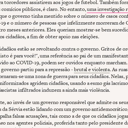
ra torcedores assistirem aos jogos de futebol. Também fo
 comícios públicos, é claro. No entanto,
uma investigação 
que o governo tinha mentido sobre o número de casos con
19 e o número de pessoas que infelizmente morreram de
tro meses anteriores. Eles queriam mostrar-se bem sucedi
s cidadãos, a fim de obter apoio nas eleições.
cidadãos estão se revoltando contra o governo. Gritos de 
 isto é para você!", uma referência ao pai de um manifestan
vido ao COVID-19, podem ser ouvidos enquanto marcham
o governo partiu para a repressão -
brutal e violenta
. As rua
ornaram-se uma zona de guerra para seus cidadãos. Nelas, po
uniformizados agridem cidadãos, usando a esmo gás lacrim
scistas infiltrados induzem a ainda mais violência.
te, ao invés de um governo responsável que admite os seus
s da Sérvia estão lidando com um governo antidemocrático
palha falsas acusações, tais como a de que os cidadãos joga
o nos agentes policiais, proferida tanto pelo presidente da