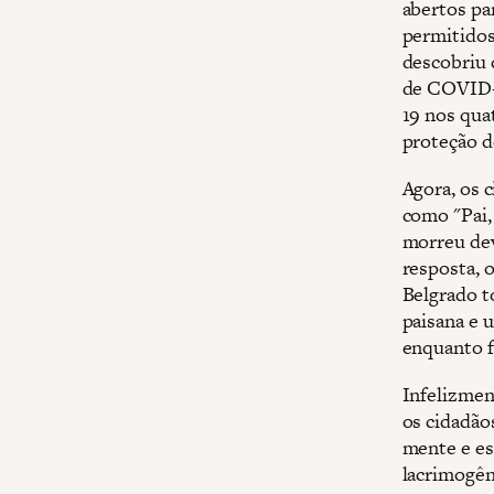
abertos pa
permitidos
descobriu 
de COVID-
19 nos qua
proteção do
Agora, os 
como "Pai,
morreu de
resposta, 
Belgrado t
paisana e 
enquanto fa
Infelizmen
os cidadão
mente e es
lacrimogêne