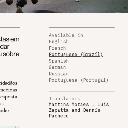
Available in
stas em
English
ndar
French
u sobre
Portuguese (Brazil)
Spanish
German
Russian
Portuguese (Portugal)
cidadãos
 medidas
resposta
Translators
as
Martins Moraes , Luis
ender
Zapatta
and
Dennis
Pacheco