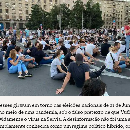
resses giravam em torno das eleições nacionais de 21 de Jun
 no meio de uma pandemia, sob o falso pretexto de que Vuči
vidamente o vírus na Sérvia. A desinformação não foi uma 
 amplamente conhecida como um regime político híbrido, o