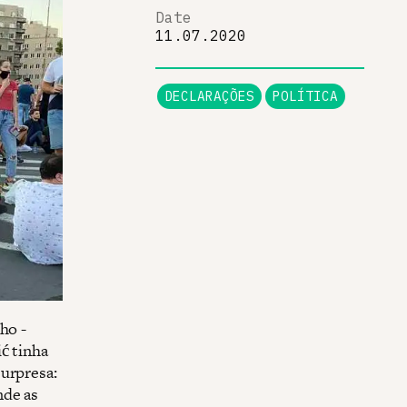
Date
11.07.2020
DECLARAÇÕES
POLÍTICA
ho -
ć tinha
surpresa:
nde as