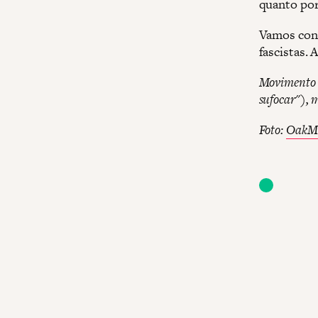
quanto por
Vamos cont
fascistas. 
Movimento P
sufocar"), 
Foto:
OakMa