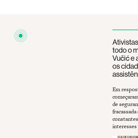
Ativista
todo o m
Vučić e 
os cidad
assistên
Em respost
começaram 
de seguran
fracassada
constantes
interesses 