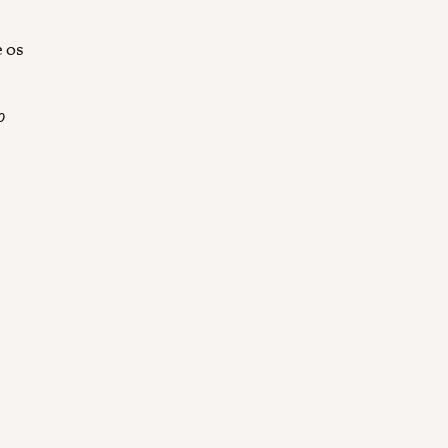
e os
o