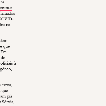
ram
recente
firmados
 COVID-
dos na
ordem
te que
. Em
s de
liciais à
ogêneo,
 erros,
, que
ram gás
 Sérvia,