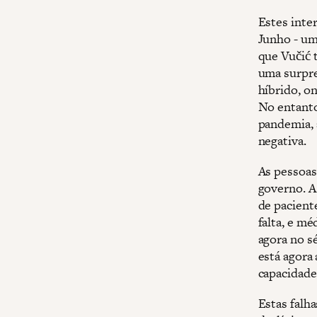
Estes inte
Junho - um
que Vučić 
uma surpre
híbrido, o
No entanto
pandemia, 
negativa.
As pessoas
governo. A
de pacient
falta, e mé
agora no s
está agora
capacidade
Estas falh