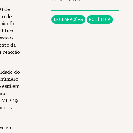
21 de
xto de
DECLARAÇÕES
POLÍTICA
não foi
lítico
ásicos.
exto da
e reacção
lidade do
 o número
o está em
amos
COVID-19
 menos
ava em