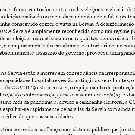
resses foram centrados em torno das eleições nacionais de 
a eleição realizada no meio da pandemia, sob o falso prete
tinha conseguido conter o vírus na Sérvia. A desinformação 
sa: A Sérvia é amplamente reconhecida como um regime po
nde as eleições não satisfazem os requisitos democráticos b
, o comportamento descaradamente autoritário e, no cont
absolutamente assassino do governo, provocou uma grand
 na Sérvia estão a morrer em consequência da irresponsabi
s capacidades hospitalares estão a atingir os seus limites,
es da COVID-19 está a crescer, o equipamento de protecçã
dico/a(s) e enfermeiro/a(s) estão a ser infectado/a(s). Est
étimo mês da pandemia e, devido à campanha eleitoral, a 
 a espalhar-se rapidamente pelas vilas da Sérvia com ainda
 médica do que nas suas cidades.
as têm corroído a confiança num sistema público que já est