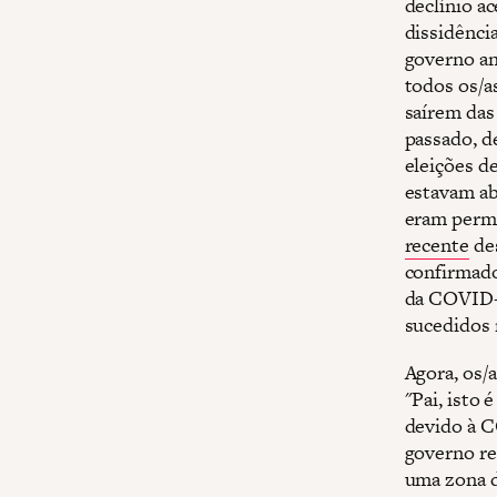
declínio a
dissidênci
governo an
todos os/as
saírem das
passado, d
eleições d
estavam ab
eram permi
recente
des
confirmad
da COVID-1
sucedidos 
Agora, os/
"Pai, isto 
devido à C
governo re
uma zona de