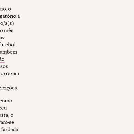
io, o
gatório a
ho/a(s)
no mês
as
futebol
e também
ão
asos
morreram
leições.
s como
rreu
sta, o
aram-se
a fardada