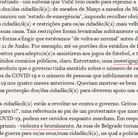
centuado - um sistema que Vučić tem usado para reprimir a
a dos/das cidadão/ã(s): de meados de Março a meados de Ma
unciou um "estado de emergência", impondo recolher obri
 cidadão/ã(s) e restrições para os/as cidadão/ã(s) mais vel
 suas casas. Tais restrições foram levantadas subitamente 
e forma a fingir que estávamos "de volta ao normal" antes d
e 21 de Junho. Por exemplo, até os portões dos estádios de 
ertos para adepto/a(s)s assistirem aos jogos de futebol, 
tidos comícios públicos, claro. Entretanto, uma
investigaç
cobriu que o governo tinha mentido sobre o número de c
os da COVID-19 e o número de pessoas que infelizmente 
9 nos quatro meses anteriores. Queriam mostrar-se bem
na protecção dos/das cidadão/ã(s) para obterem apoio nas e
as cidadão/ã(s) estão a revoltar-se contra o governo. Grito
é para ti!", uma referência ao pai de um protestante que mo
OVID-19, podem ser ouvidos enquanto marcham. Em respo
primiu -
violenta e brutalmente
. As ruas de Belgrado torn
 guerra para os/as seus/suas cidadão/ã(s), na qual a políci