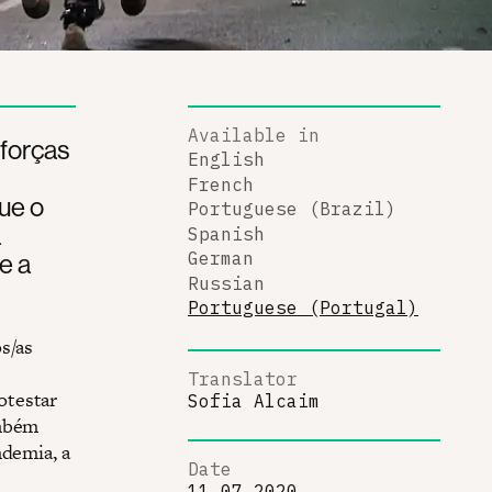
Available in
 forças
English
French
que o
Portuguese (Brazil)
à
Spanish
e a
German
Russian
Portuguese (Portugal)
s/as
Translator
otestar
Sofia Alcaim
ambém
ndemia, a
Date
11.07.2020