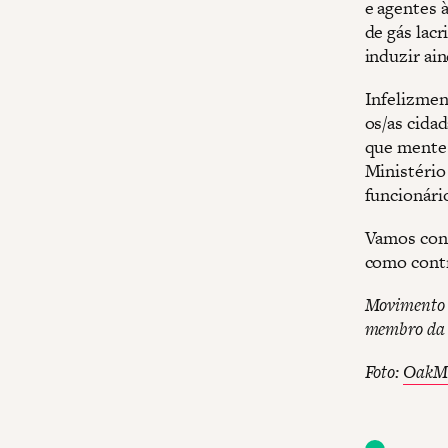
e agentes 
de gás lac
induzir ain
Infelizmen
os/as cida
que mente 
Ministério
funcionário
Vamos cont
como contra
Movimento P
membro da 
Foto:
OakMa