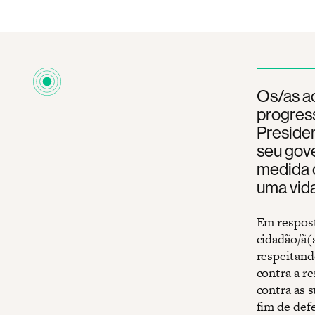
Os/as ac
progress
Presiden
seu gov
medida q
uma vid
Em respost
cidadão/ã(
respeitand
contra a r
contra as 
fim de defe