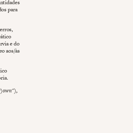
antidades
dos para
erros,
ático
rvia e do
eo aos/às
tico
ria.
r)own"),