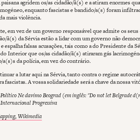
à paisana agridem os/as cidadão/ã(s) e a atiram enormes qu
rimogéneo, enquanto fascistas e bandido/a(s) foram infiltra
da mais violência.
te, em vez de um governo responsável que admite os seus 
dão/ã(s) da Sérvia estão a lidar com um governo não democr
e espalha falsas acusações, tais como a do Presidente da Sé
 do Interior que os/as cidadão/ã(s) atiraram gás lacrimogén
/a(s)s da polícia, em vez do contrário.
inuar a lutar aqui na Sérvia, tanto contra o regime autocrá
 fascistas. A vossa solidariedade será a chave da nossa vitó
olítico Ne davimo Beograd (em inglês: "Do not let Belgrade d(
Internacional Progressiva
pping, Wikimedia