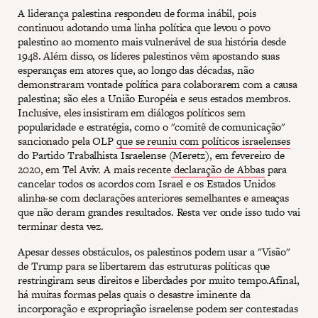
A liderança palestina respondeu de forma inábil, pois
continuou adotando uma linha política que levou o povo
palestino ao momento mais vulnerável de sua história desde
1948. Além disso, os líderes palestinos vêm apostando suas
esperanças em atores que, ao longo das décadas, não
demonstraram vontade política para colaborarem com a causa
palestina; são eles a União Européia e seus estados membros.
Inclusive, eles insistiram em diálogos políticos sem
popularidade e estratégia, como o "comitê de comunicação"
sancionado pela OLP
que se reuniu com políticos israelenses
do Partido Trabalhista Israelense (Meretz), em fevereiro de
2020, em Tel Aviv. A mais recente
declaração de Abbas
para
cancelar todos os acordos com Israel e os Estados Unidos
alinha-se com declarações anteriores semelhantes e ameaças
que não deram grandes resultados. Resta ver onde isso tudo vai
terminar desta vez.
Apesar desses obstáculos, os palestinos podem usar a "Visão"
de Trump para se libertarem das estruturas políticas que
restringiram seus direitos e liberdades por muito tempo.Afinal,
há muitas formas pelas quais o desastre iminente da
incorporação e expropriação israelense podem ser contestadas