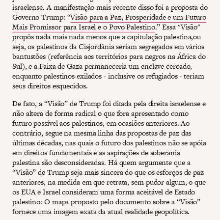
israelense. A manifestação mais recente disso foi a proposta do
Governo Trump: “
Visão para a Paz, Prosperidade e um Futuro
Mais Promissor para Israel e o Povo Palestino
.” Essa "Visão"
propôs nada mais nada menos que a capitulação palestina,ou
seja, os palestinos da Cisjordânia seriam segregados em vários
bantustões (referência aos territórios para negros na África do
Sul), e a Faixa de Gaza permaneceria um enclave cercado,
enquanto palestinos exilados - inclusive os refugiados - teriam
seus direitos esquecidos.
De fato, a “Visão” de Trump foi ditada pela direita israelense e
não altera de forma radical o que fora apresentado como
futuro possível aos palestinos, em ocasiões anteriores. Ao
contrário, segue na mesma linha das propostas de paz das
últimas décadas, nas quais o futuro dos palestinos não se apóia
em direitos fundamentais e as aspirações de soberania
palestina são desconsideradas. Há quem argumente que a
“Visão” de Trump seja mais sincera do que os esforços de paz
anteriores, na medida em que retrata, sem pudor algum, o que
os EUA e Israel consideram uma forma aceitável de Estado
palestino: O mapa proposto pelo documento sobre a “Visão”
fornece uma imagem exata da atual realidade geopolítica.