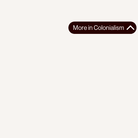
More in
Colonialism
More in
Colonialism
WEST ASIA
COLONIALISM
2026-03-23
Iran, Third World People and U.S. Foreign Policy, Palestine