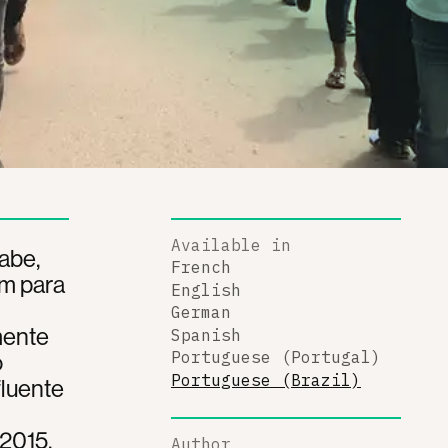
Available in
abe,
French
am para
English
German
mente
Spanish
o
Portuguese (Portugal)
Portuguese (Brazil)
fluente
 2015,
Author