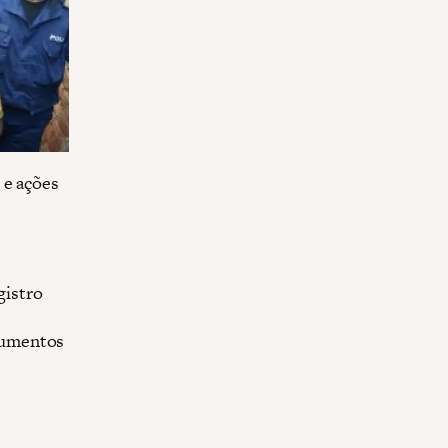
 e ações
gistro
ocumentos