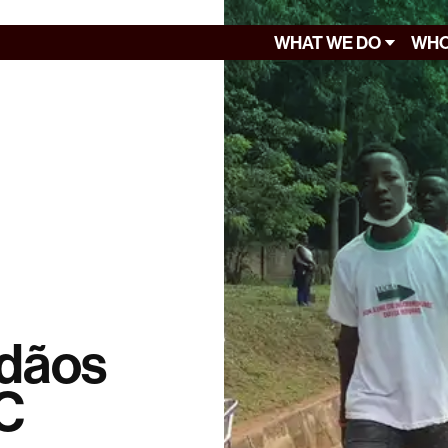
WHAT WE DO
WHO
dãos
C