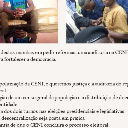
 destas marchas era pedir reformas, uma auditoria na CENI
ra fortalecer a democracia.
politização da CENI, e queremos justiça e a auditoria do re
ral
ação de um censo geral da população e a distribuição de d
entidade
ta dos dois turnos nas eleições presidenciais e legislativas
 descentralização seja posta em prática
antia de que o CENI concluirá o processo eleitoral