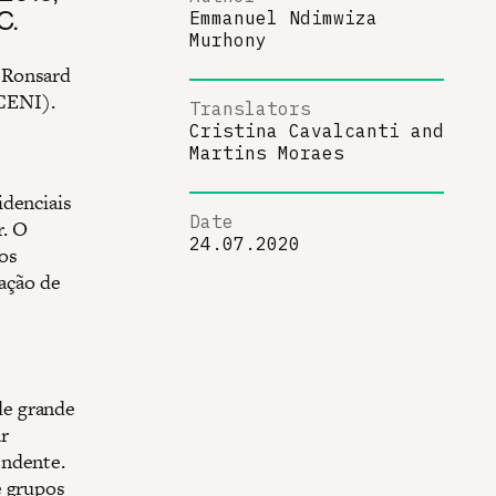
C.
Emmanuel Ndimwiza
Murhony
 Ronsard
CENI).
Translators
Cristina Cavalcanti
and
Martins Moraes
idenciais
Date
r. O
24.07.2020
 os
gação de
de grande
r
endente.
e grupos