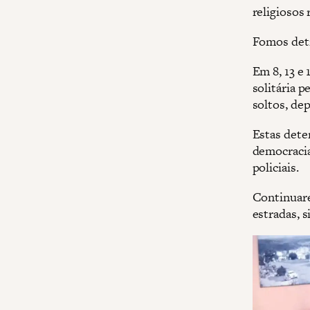
religiosos
Fomos deti
Em 8, 13 e
solitária p
soltos, de
Estas dete
democracia
policiais.
Continuare
estradas, s