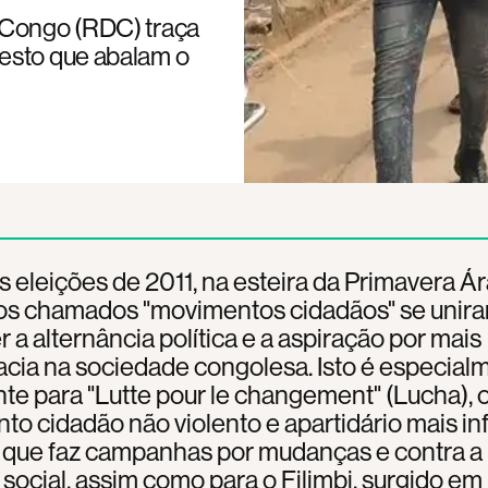
 Congo (RDC) traça
esto que abalam o
 eleições de 2011, na esteira da Primavera Ár
dos chamados "movimentos cidadãos" se unir
 a alternância política e a aspiração por mais
cia na sociedade congolesa. Isto é especial
te para "Lutte pour le changement" (Lucha), 
o cidadão não violento e apartidário mais in
 que faz campanhas por mudanças e contra a
a social, assim como para o Filimbi, surgido em