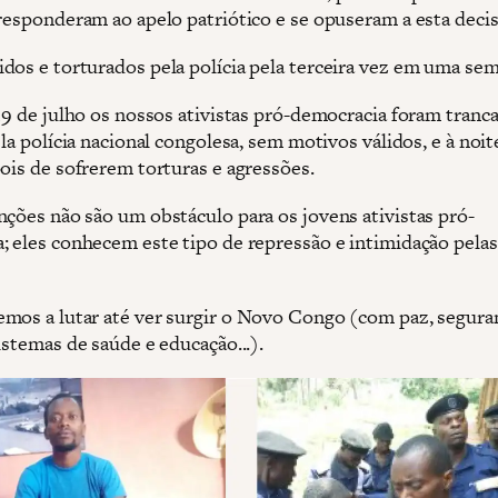
 responderam ao apelo patriótico e se opuseram a esta decis
dos e torturados pela polícia pela terceira vez em uma se
 19 de julho os nossos ativistas pró-democracia foram tranc
ela polícia nacional congolesa, sem motivos válidos, e à noi
pois de sofrerem torturas e agressões.
nções não são um obstáculo para os jovens ativistas pró-
; eles conhecem este tipo de repressão e intimidação pelas
mos a lutar até ver surgir o Novo Congo (com paz, seguran
istemas de saúde e educação...).