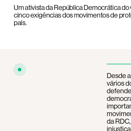
Um ativista da República Democrática do
cinco exigências dos movimentos de prot
país.
Desde as
vários 
defender
democra
importan
moviment
da RDC,
injustiç