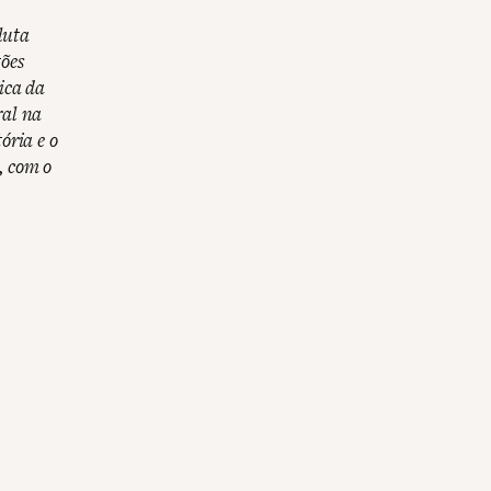
luta
tões
ica da
ral na
ória e o
, com o