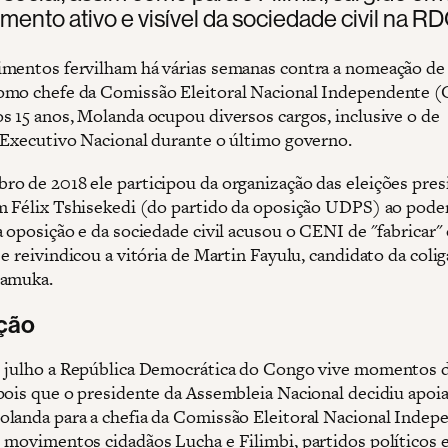
ento ativo e visível da sociedade civil na RD
mentos fervilham há várias semanas contra a nomeação de
mo chefe da Comissão Eleitoral Nacional Independente (
s 15 anos, Molanda ocupou diversos cargos, inclusive o de
 Executivo Nacional durante o último governo.
o de 2018 ele participou da organização das eleições pres
m Félix Tshisekedi (do partido da oposição UDPS) ao pode
a oposição e da sociedade civil acusou o CENI de "fabricar"
e reivindicou a vitória de Martin Fayulu, candidato da coli
Lamuka.
ção
 julho a República Democrática do Congo vive momentos 
pois que o presidente da Assembleia Nacional decidiu apoia
landa para a chefia da Comissão Eleitoral Nacional Indep
 movimentos cidadãos Lucha e Filimbi, partidos políticos 