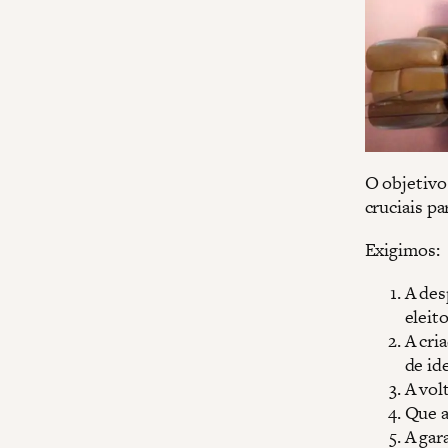
O objetivo
cruciais pa
Exigimos:
A des
eleito
A cri
de id
A vol
Que a
A gar