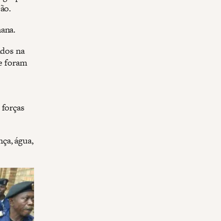
ão.
mana.
ados na
te foram
 forças
ça, água,