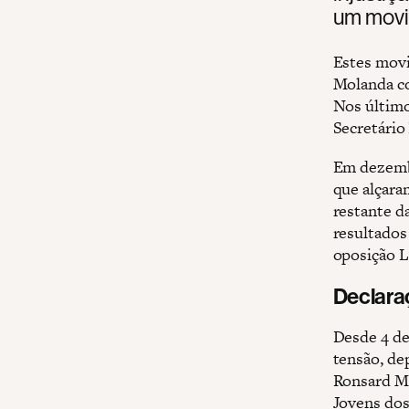
um movim
Estes movi
Molanda co
Nos último
Secretário
Em dezembr
que alçara
restante d
resultados 
oposição 
Declara
Desde 4 de
tensão, de
Ronsard Mo
Jovens dos