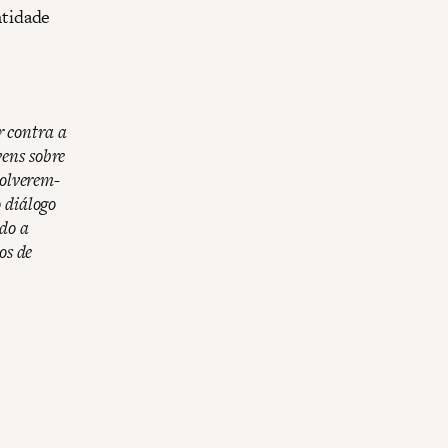
ntidade
 contra a
ens sobre
volverem-
 diálogo
do a
os de