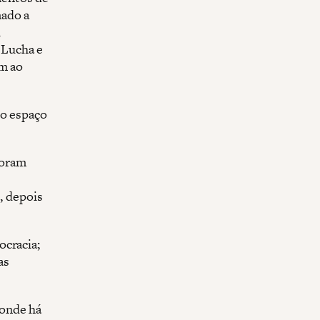
mado a
l
 Lucha e
am ao
no espaço
foram
, depois
ocracia;
as
(onde há