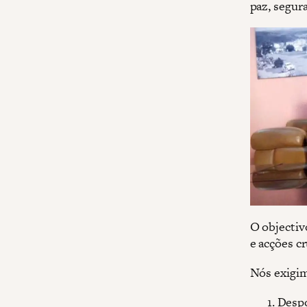
paz, segura
O objectiv
e acções cr
Nós exigi
Despo