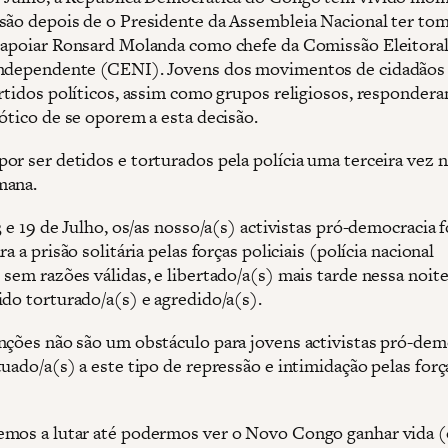
são depois de o Presidente da Assembleia Nacional ter to
 apoiar Ronsard Molanda como chefe da Comissão Eleitora
ndependente (CENI). Jovens dos movimentos de cidadãos
artidos políticos, assim como grupos religiosos, responder
ótico de se oporem a esta decisão.
or ser detidos e torturados pela polícia uma terceira vez 
mana.
3 e 19 de Julho, os/as nosso/a(s) activistas pró-democracia 
ra a prisão solitária pelas forças policiais (polícia nacional
sem razões válidas, e libertado/a(s) mais tarde nessa noite
ido torturado/a(s) e agredido/a(s).
nções não são um obstáculo para jovens activistas pró-dem
uado/a(s) a este tipo de repressão e intimidação pelas forç
mos a lutar até podermos ver o Novo Congo ganhar vida 