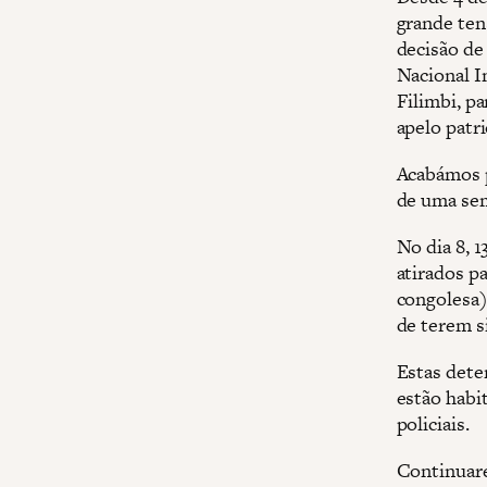
grande ten
decisão de
Nacional I
Filimbi, p
apelo patri
Acabámos p
de uma se
No dia 8, 1
atirados pa
congolesa) 
de terem s
Estas dete
estão habit
policiais.
Continuare