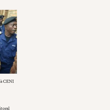
a à CENI
itoral