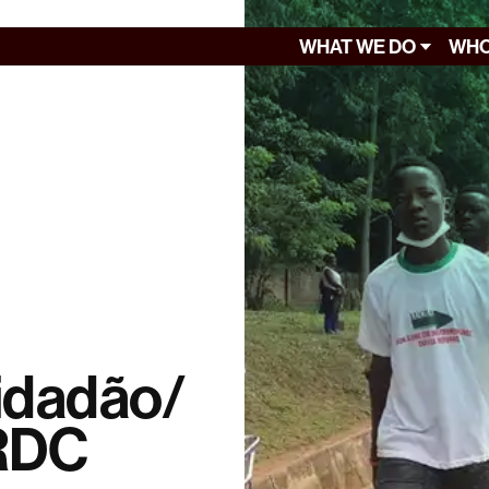
WHAT WE DO
WHO
idadão/
 RDC