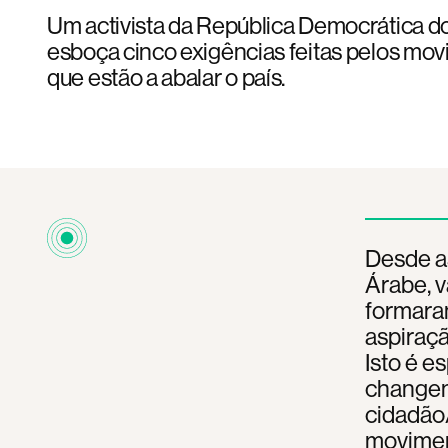
Um activista da República Democrática 
esboça cinco exigências feitas pelos mo
que estão a abalar o país.
Desde as
Árabe, 
formaram
aspiraç
Isto é e
changem
cidadão/
movimen