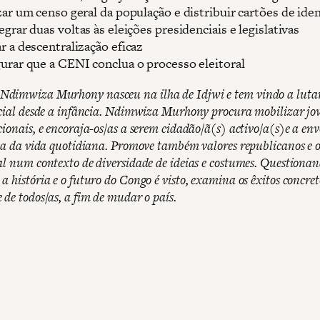
zar um censo geral da população e distribuir cartões de ide
egrar duas voltas às eleições presidenciais e legislativas
r a descentralização eficaz
urar que a CENI conclua o processo eleitoral
dimwiza Murhony nasceu na ilha de Idjwi e tem vindo a lutar
ocial desde a infância. Ndimwiza Murhony procura mobilizar jov
cionais, e encoraja-os/as a serem cidadão/ã(s) activo/a(s)e a en
ica da vida quotidiana. Promove também valores republicanos e o
al num contexto de diversidade de ideias e costumes. Questionan
a história e o futuro do Congo é visto, examina os êxitos concret
 de todos/as, a fim de mudar o país.