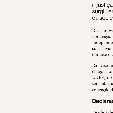
injustiç
surgiu e
da socie
Estes movi
nomeação d
Independen
sucessivam
durante o 
Em Dezemb
eleições p
UDPS) no p
ter "fabric
coligação 
Declara
Desde 4 de