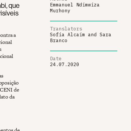
bi, que
Emmanuel Ndimwiza
Murhony
isíveis
Translators
ontra a
Sofia Alcaim
and
Sara
Branco
ional
u
cional
Date
24.07.2020
as
 oposição
o CENI de
dato da
mentos de