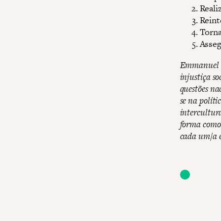
Reali
Reint
Torna
Asseg
Emmanuel N
injustiça s
questões na
se na polít
intercultur
forma como 
cada um/a e