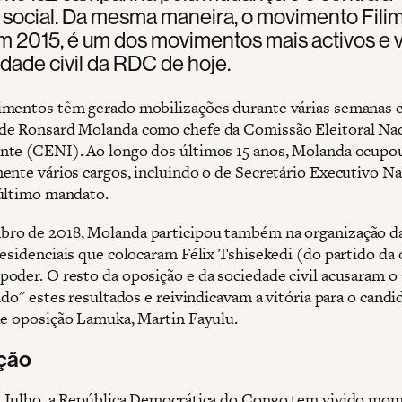
a social. Da mesma maneira, o movimento Filim
m 2015, é um dos movimentos mais activos e v
dade civil da RDC de hoje.
mentos têm gerado mobilizações durante várias semanas c
e Ronsard Molanda como chefe da Comissão Eleitoral Nac
te (CENI). Ao longo dos últimos 15 anos, Molanda ocupo
ente vários cargos, incluindo o de Secretário Executivo Na
último mandato.
ro de 2018, Molanda participou também na organização d
residenciais que colocaram Félix Tshisekedi (do partido da
oder. O resto da oposição e da sociedade civil acusaram 
ado" estes resultados e reivindicavam a vitória para o candi
de oposição Lamuka, Martin Fayulu.
ção
 Julho, a República Democrática do Congo tem vivido mo