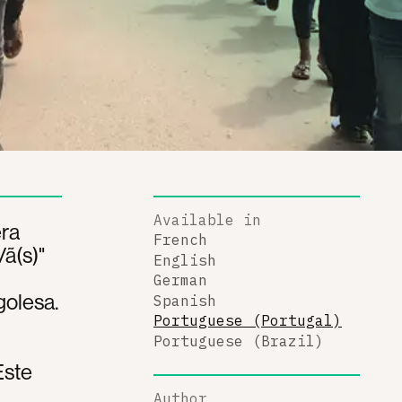
Available in
era
French
ã(s)"
English
German
golesa.
Spanish
Portuguese (Portugal)
Portuguese (Brazil)
Este
Author