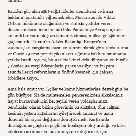
altında.
Krizden güç alan aşırı-sağcı liderler demokrasi ve insan
haklarını çoktandır çiğnemekteler. Macaristan’da Viktor
Orban, hükümete olağanüstü ve sınırsız yetkiler veren
düzenlemelerin temelini attı bile. Pandemiye Avrupa içinde
anlamlı bir yanıt oluşturulamamış olması, milliyetçi eğilimleri
güçlendirdi. Trump’ın Adalet Bakanlığı Kongre’den
vatandaşları yargılamaksızın ve süresiz olarak gözaltında tutma
ve Covid-19 testi pozitif çıkanların sığınma hakkını tanımama
yetkisi istedi. Ayrıca, bir nesilde ikinci defa dünyanın en büyük
şirketlerine vergi ödeyenlerin parası veriliyor ve bu para
aslında ilerici reformlarının önünü kesmek için çalışan
lobicilere akıyor.
Ama hala umut var. İşçiler ve kamu hizmetlerine destek gün be
gün büyüyor. Siz de muhtemelen pencerenizden alkışladınız
hayat kurtarmak için her şeyini veren yoldaşlarımızı.
Sendikalar olarak bizim görevimiz bu alkışları, tüm çalışan
kesimin yaşam koşullarını iyileştirecek anlamlı ve uzun
dönemli bir siyasi değişime dönüştürmek. Karşısında
durduğumuz güçlerin güçlü bir koalisyon oluşturduğu ve krizi
etkilerini artırmak ve bölünmeyi derinleştirmek için