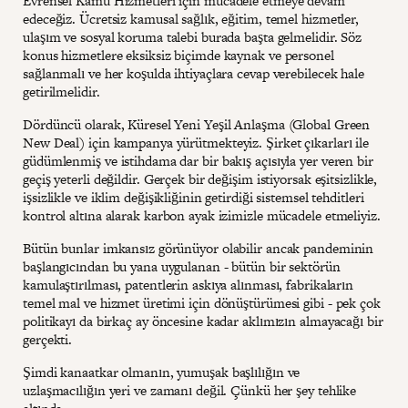
Evrensel Kamu Hizmetleri için mücadele etmeye devam
edeceğiz. Ücretsiz kamusal sağlık, eğitim, temel hizmetler,
ulaşım ve sosyal koruma talebi burada başta gelmelidir. Söz
konus hizmetlere eksiksiz biçimde kaynak ve personel
sağlanmalı ve her koşulda ihtiyaçlara cevap verebilecek hale
getirilmelidir.
Dördüncü olarak, Küresel Yeni Yeşil Anlaşma (Global Green
New Deal) için kampanya yürütmekteyiz. Şirket çıkarları ile
güdümlenmiş ve istihdama dar bir bakış açısıyla yer veren bir
geçiş yeterli değildir. Gerçek bir değişim istiyorsak eşitsizlikle,
işsizlikle ve iklim değişikliğinin getirdiği sistemsel tehditleri
kontrol altına alarak karbon ayak izimizle mücadele etmeliyiz.
Bütün bunlar imkansız görünüyor olabilir ancak pandeminin
başlangıcından bu yana uygulanan - bütün bir sektörün
kamulaştırılması, patentlerin askıya alınması, fabrikaların
temel mal ve hizmet üretimi için dönüştürümesi gibi - pek çok
politikayı da birkaç ay öncesine kadar aklımızın almayacağı bir
gerçekti.
Şimdi kanaatkar olmanın, yumuşak başlılığın ve
uzlaşmacılığın yeri ve zamanı değil. Çünkü her şey tehlike