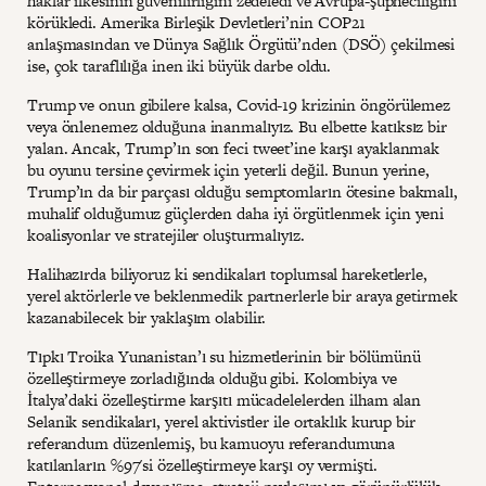
haklar ilkesinin güvenilirliğini zedeledi ve Avrupa-şüpheciliğini
körükledi. Amerika Birleşik Devletleri’nin COP21
anlaşmasından ve Dünya Sağlık Örgütü’nden (DSÖ) çekilmesi
ise, çok taraflılığa inen iki büyük darbe oldu.
Trump ve onun gibilere kalsa, Covid-19 krizinin öngörülemez
veya önlenemez olduğuna inanmalıyız. Bu elbette katıksız bir
yalan. Ancak, Trump’ın son feci tweet’ine karşı ayaklanmak
bu oyunu tersine çevirmek için yeterli değil. Bunun yerine,
Trump’ın da bir parçası olduğu semptomların ötesine bakmalı,
muhalif olduğumuz güçlerden daha iyi örgütlenmek için yeni
koalisyonlar ve stratejiler oluşturmalıyız.
Halihazırda biliyoruz ki sendikaları toplumsal hareketlerle,
yerel aktörlerle ve beklenmedik partnerlerle bir araya getirmek
kazanabilecek bir yaklaşım olabilir.
Tıpkı Troika Yunanistan’ı su hizmetlerinin bir bölümünü
özelleştirmeye zorladığında olduğu gibi. Kolombiya ve
İtalya’daki özelleştirme karşıtı mücadelelerden ilham alan
Selanik sendikaları, yerel aktivistler ile ortaklık kurup bir
referandum düzenlemiş, bu kamuoyu referandumuna
katılanların %97'si özelleştirmeye karşı oy vermişti.