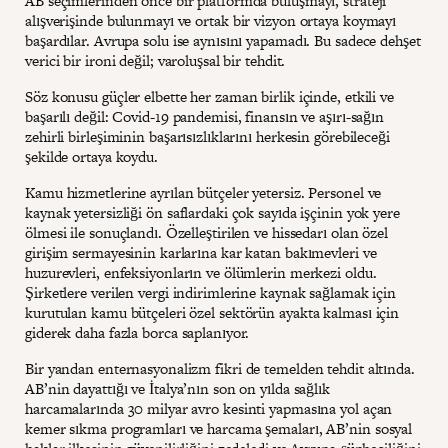
AB seçimlerinden önce bir platformda buluşmayı, strateji
alışverişinde bulunmayı ve ortak bir vizyon ortaya koymayı
başardılar. Avrupa solu ise aynısını yapamadı. Bu sadece dehşet
verici bir ironi değil; varoluşsal bir tehdit.
Söz konusu güçler elbette her zaman birlik içinde, etkili ve
başarılı değil: Covid-19 pandemisi, finansın ve aşırı-sağın
zehirli birleşiminin başarısızlıklarını herkesin görebileceği
şekilde ortaya koydu.
Kamu hizmetlerine ayrılan bütçeler yetersiz. Personel ve
kaynak yetersizliği ön saflardaki çok sayıda işçinin yok yere
ölmesi ile sonuçlandı. Özelleştirilen ve hissedarı olan özel
girişim sermayesinin karlarına kar katan bakımevleri ve
huzurevleri, enfeksiyonların ve ölümlerin merkezi oldu.
Şirketlere verilen vergi indirimlerine kaynak sağlamak için
kurutulan kamu bütçeleri özel sektörün ayakta kalması için
giderek daha fazla borca saplanıyor.
Bir yandan enternasyonalizm fikri de temelden tehdit altında.
AB’nin dayattığı ve İtalya’nın son on yılda sağlık
harcamalarında 30 milyar avro kesinti yapmasına yol açan
kemer sıkma programları ve harcama şemaları, AB’nin sosyal