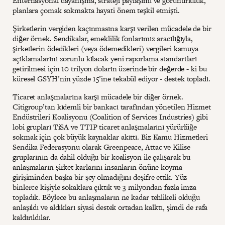
Enternasyonal dayanışma, strateji paylaşımı ve görünürlülük,
planlara çomak sokmakta hayati önem teşkil etmişti.
Şirketlerin vergiden kaçınmasına karşı verilen mücadele de bir
diğer örnek. Sendikalar, emeklilik fonlarımız aracılığıyla,
şirketlerin ödedikleri (veya ödemedikleri) vergileri kamuya
açıklamalarını zorunlu kılacak yeni raporlama standartları
getirilmesi için 10 trilyon doların üzerinde bir değerde - ki bu
küresel GSYH’nin yüzde 15’ine tekabül ediyor - destek topladı.
Ticaret anlaşmalarına karşı mücadele bir diğer örnek.
Citigroup’tan kıdemli bir bankacı tarafından yönetilen Hizmet
Endüstrileri Koalisyonu (Coalition of Services Industries) gibi
lobi grupları TiSA ve TTIP ticaret anlaşmalarını yürürlüğe
sokmak için çok büyük kaynaklar akıttı. Biz Kamu Hizmetleri
Sendika Federasyonu olarak Greenpeace, Attac ve Kilise
gruplarının da dahil olduğu bir koalisyon ile çalışarak bu
anlaşmaların şirket karlarını insanların önüne koyma
girişiminden başka bir şey olmadığını deşifre ettik. Yüz
binlerce kişiyle sokaklara çıktık ve 3 milyondan fazla imza
topladık. Böylece bu anlaşmaların ne kadar tehlikeli olduğu
anlaşıldı ve aldıkları siyasi destek ortadan kalktı, şimdi de rafa
kaldırıldılar.