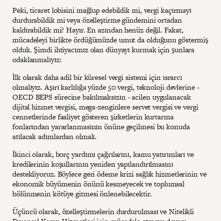
Peki, ticaret lobisini mağlup edebildik mi, vergi kaçırmayı
durdurabildik mi veya özelleştirme gündemini ortadan
kaldırabildik mi? Hayır. En azından henüz değil. Fakat,
mücadeleyi birlikte ördüğümüzde umut da olduğunu göstermiş
olduk. Şimdi ihtiyacımız olan dünyayı kurmak için şunlara
odaklanmalıyız:
İlk olarak daha adil bir küresel vergi sistemi için ısrarcı
olmalıyız. Aşırı karlılığa yüzde 50 vergi, teknoloji devlerine -
OECD BEPS sürecine bakılmaksızın - acilen uygulanacak
dijital hizmet vergisi, mega-zenginlere servet vergisi ve vergi
cennetlerinde faaliyet gösteren şirketlerin kurtarma
fonlarından yararlanmasının önüne geçilmesi bu konuda
atılacak adımlardan olmalı.
İkinci olarak, borç yardımı çağrılarını, kamu yatırımları ve
kredilerinin koşullarının yeniden yapılandırılmasını
destekliyoruz. Böylece geri ödeme krizi sağlık hizmetlerinin ve
ekonomik büyümenin önünü kesmeyecek ve toplumsal
bölünmenin kötüye gitmesi önlenebilecektir.
Üçüncü olarak, özelleştirmelerin durdurulması ve Nitelikli