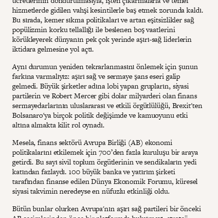
ücretlerinin dondurulmasıyla, işten çıkarmalarla ve temel
hizmetlerde gidilen vahşi kesintilerle baş etmek zorunda kaldı.
Bu sırada, kemer sıkma politikaları ve artan eşitsizlikler sağ
popülizmin korku tellallığı ile beslenen boş vaatlerini
körükleyerek dünyanın pek çok yerinde aşırı-sağ liderlerin
iktidara gelmesine yol açtı.
Aynı durumun yeniden tekrarlanmasını önlemek için şunun
farkına varmalıyız: aşırı sağ ve sermaye şans eseri galip
gelmedi. Büyük şirketler adına lobi yapan grupların, siyasi
partilerin ve Robert Mercer gibi dolar milyarderi olan finans
sermayedarlarının uluslararası ve etkili örgütlülüğü, Brexit'ten
Bolsanaro'ya birçok politik değişimde ve kamuoyunu etki
altına almakta kilit rol oynadı.
Mesela, finans sektörü Avrupa Birliği (AB) ekonomi
politikalarını etkilemek için 700’den fazla kuruluşu bir araya
getirdi. Bu sayı sivil toplum örgütlerinin ve sendikaların yedi
katından fazlaydı. 100 büyük banka ve yatırım şirketi
tarafından finanse edilen Dünya Ekonomik Forumu, küresel
siyasi takvimin neredeyse en nüfuzlu etkinliği oldu.
Bütün bunlar olurken Avrupa'nın aşırı sağ partileri bir önceki