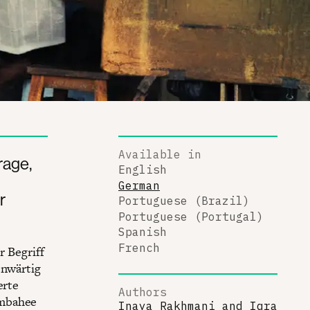
Available in
rage,
English
German
r
Portuguese (Brazil)
Portuguese (Portugal)
Spanish
French
r Begriff
enwärtig
erte
Authors
ombahee
Inaya Rakhmani
and
Iqra