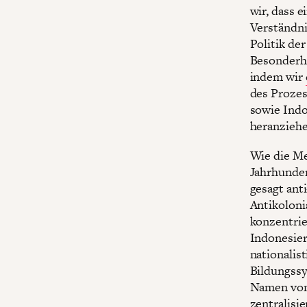
wir, dass 
Verständnis
Politik de
Besonderhe
indem wir
des Prozes
sowie Indo
heranziehe
Wie die Me
Jahrhunder
gesagt ant
Antikoloni
konzentrie
Indonesier
nationalis
Bildungssy
Namen von 
zentralisie