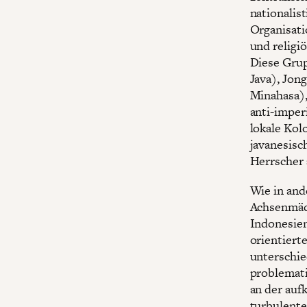
nationalis
Organisati
und religi
Diese Grup
Java), Jon
Minahasa),
anti-imper
lokale Kol
javanesisc
Herrscher 
Wie in and
Achsenmäch
Indonesien
orientiert
unterschie
problemati
an der auf
turbulente