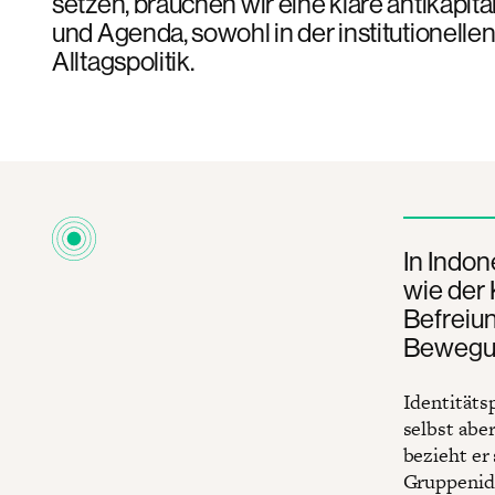
setzen, brauchen wir eine klare antikapita
und Agenda, sowohl in der institutionellen
Alltagspolitik.
In Indon
wie der 
Befreiun
Bewegun
Identitätsp
selbst abe
bezieht er
Gruppenide