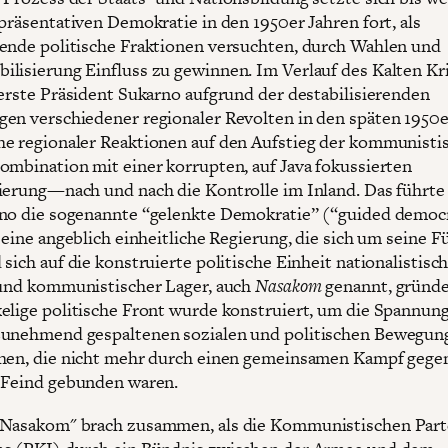
epräsentativen Demokratie in den 1950er Jahren fort, als
ende politische Fraktionen versuchten, durch Wahlen und
lisierung Einfluss zu gewinnen. Im Verlauf des Kalten Kr
 erste Präsident Sukarno aufgrund der destabilisierenden
en verschiedener regionaler Revolten in den späten 1950e
e regionaler Reaktionen auf den Aufstieg der kommunisti
ombination mit einer korrupten, auf Java fokussierten
ierung—nach und nach die Kontrolle im Inland. Das führte
no die sogenannte “gelenkte Demokratie” (“guided democ
, eine angeblich einheitliche Regierung, die sich um seine 
sich auf die konstruierte politische Einheit nationalistisch
 und kommunistischer Lager, auch
Nasakom
genannt, gründe
elige politische Front wurde konstruiert, um die Spannun
zunehmend gespaltenen sozialen und politischen Bewegun
hen, die nicht mehr durch einen gemeinsamen Kampf gege
 Feind gebunden waren.
"Nasakom" brach zusammen, als die Kommunistischen Part