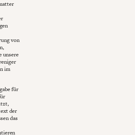
matter
er
igen
hrung von
n,
e unsere
weniger
en im
gabe für
für
tzt,
ext der
ssen das
ntieren