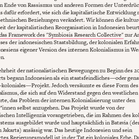
ein Ende von Rassismus und anderen Formen der Unterdrüc
 dafür erfordert, wie sich die kapitalistische Entwicklung 
r ethnischen Beziehungen verändert. Wir können die kultur
it der kapitalistischen Reorganisation in Indonesien beurt
das Framework des "Symbiosis Research Collective"
zur A
ses der indonesischen Staatsbildung, der kolonialen Erfa
nesiens eigener Version des internen Kolonialismus in W
n.
hrheit der nationalistischen Bewegungen zu Beginn des 20
ts begann Indonesien als ein staatsfeindliches—oder gen
i-koloniales—Projekt. Jedoch versäumte es diese Form des
alismus, die sich auf den Widerstand gegen den westliche
rte, das Problem der internen Kolonialisierung unter den
*innen selbst anzugehen. Das Projekt wurde von der
tischen Intelligenzia vorangetrieben, die im Rahmen des ko
stems ausgebildet wurde und hauptsächlich in Batavia (de
Jakarta) ansässig war. Das heutige Indonesien und sein
rtes Regierungsmodell ist in der Tat ein koloniales Erbe. D