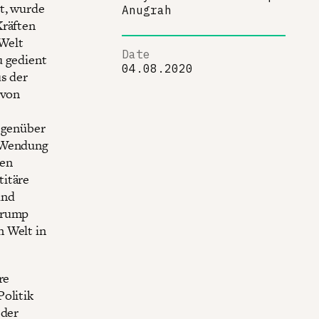
gt, wurde
Anugrah
Kräften
 Welt
Date
u gedient
04.08.2020
us der
 von
gegenüber
n Wendung
nen
titäre
und
 Trump
n Welt in
re
Politik
 der