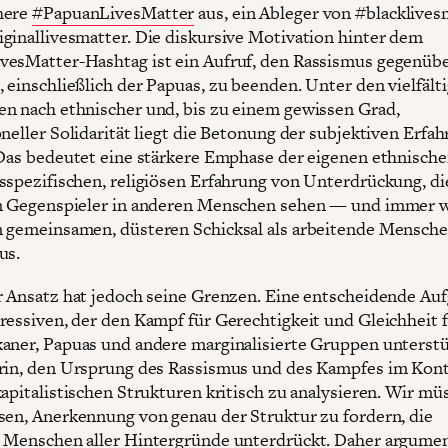
here
#PapuanLivesMatter
aus, ein Ableger von #blacklives
ginallivesmatter. Die diskursive Motivation hinter dem
esMatter-Hashtag ist ein Aufruf, den Rassismus gegenüb
 einschließlich der Papuas, zu beenden. Unter den vielfält
n nach ethnischer und, bis zu einem gewissen Grad,
oneller Solidarität liegt die Betonung der subjektiven Erfa
 Das bedeutet eine stärkere Emphase der eigenen ethnische
sspezifischen, religiösen Erfahrung von Unterdrückung, di
n Gegenspieler in anderen Menschen sehen — und immer 
 gemeinsamen, düsteren Schicksal als arbeitende Mensch
us.
r Ansatz hat jedoch seine Grenzen. Eine entscheidende Auf
ressiven, der den Kampf für Gerechtigkeit und Gleichheit 
aner, Papuas und andere marginalisierte Gruppen unterstü
rin, den Ursprung des Rassismus und des Kampfes im Kont
kapitalistischen Strukturen kritisch zu analysieren. Wir mü
sen, Anerkennung von genau der Struktur zu fordern, die
 Menschen aller Hintergründe unterdrückt. Daher argume