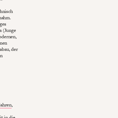
thnisch
 nahm.
nges
a (Junge
odernen,
onen
abau, der
en
Jahren
,
t in die