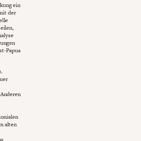
kung ein
mit der
elle
eilen,
nalyse
hrungen
est-Papua
.
auer
n Anderen
lonialen
m alten
as