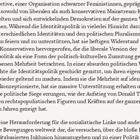
ective, einer Organisation schwarzer Feministinnen, geprä
f sowohl von liberalen als auch konservativen Mainstream-
elten und sich entwickelnden Demokratien auf der ganzen
. Während die Identitätspolitik in vielerlei Hinsicht daz
nterschiedlichen Identitäten und den politischen Pluralism
zu feiern und zu unterstützen, hat sie heftigen Widerstand
 Konservativen hervorgerufen, die die liberale Version der
politik als eine Form der politisch-kulturellen Zumutung 
senen Mehrheit betrachten. In einer absurden politische
chte die Identitätspolitik geschickt genutzt, um ihren eige
ieder geltend zu machen. Indem sie die Mehrheit auf iden
konzeptionierte, hat sie massive Unterstützung erhalten 
 politische Siege errungen, wie der Aufstieg von Donald
n rechtspopulistischen Figuren und Kräften auf der ganze
 Jahren gezeigt hat.
 eine Herausforderung für die sozialistische Linke und ande
e Bewegungen weltweit dar, die versuchen, über die bloße 
tätsbasierten Inklusion hinauszugehen und zu einer Politik