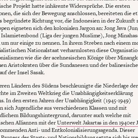
tische Projekt hatte inhärente Widersprüche. Die ersten
onen, die sich der Bewegung anschlossen, bereiteten die e
ös begründete Richtung vor, die Indonesien in der Zukunft
pen eigneten sich den kolonialen Jargon an: Jong Java (Ju
g Islamietenbond (Liga der jungen Muslime), Jong Minahas
 um nur einige zu nennen. In ihrem Streben nach einem m
ialistischen Nationalstaat verharmlosten diese Organisati
onialismen wie die der acehnesischen Könige über Minangk
hen Aristokraten über die Sundanesen und der balinesisch
auf der Insel Sasak.
eren Ländern des Südens beschleunigte die Niederlage der
te im Zweiten Weltkrieg die Unabhängigkeitserklärung
s. In den ersten Jahren der Unabhängigkeit (1945-1949)
en sich Jugendliche aus verschiedenen Klassen und mit
dlichem Bildungshintergrund, darunter auch welche mit
schen Allianzen mit der
Unterwelt Jakartas in den 1940er 
kommenden Anti- und Entkolonialisierungsagenda. Dieser
 Prozess der Staats- und Nationsbildung setzte sich bis wei