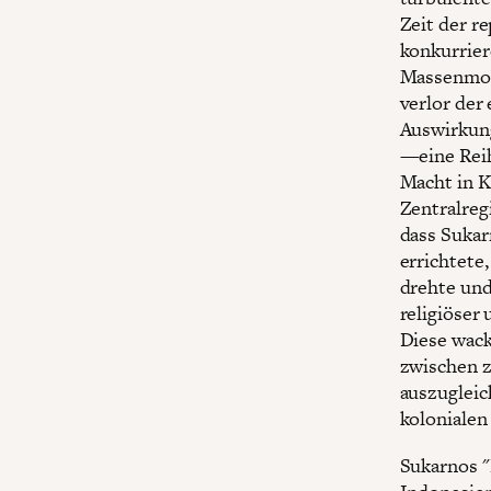
Zeit der r
konkurrier
Massenmobi
verlor der
Auswirkung
—eine Reih
Macht in K
Zentralreg
dass Sukar
errichtete
drehte und 
religiöser
Diese wack
zwischen 
auszugleic
kolonialen
Sukarnos 