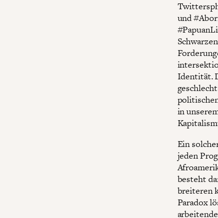
Twittersp
und #Abori
#PapuanLiv
Schwarzen,
Forderunge
intersekti
Identität.
geschlecht
politische
in unserem
Kapitalism
Ein solche
jeden Prog
Afroamerik
besteht da
breiteren 
Paradox lö
arbeitende