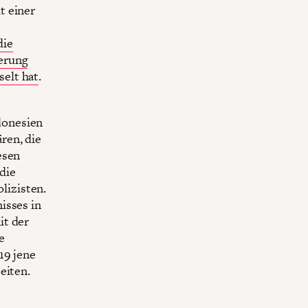
it einer
die
ierung
elt hat
.
donesien
ren, die
esen
 die
lizisten.
isses in
it der
e
19 jene
eiten.