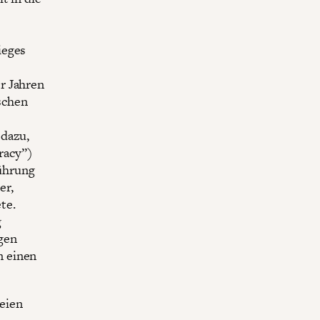
ieges
r Jahren
schen
 dazu,
racy”)
Führung
er,
te.
g
gen
n einen
eien