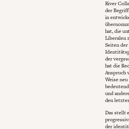
River Coll
der Begrif
in entwick
übernommen
hat, die u
Liberalen 
Seiten der
Identitäts
der verges
hat die Re
Anspruch w
Weise neu 
bedeutende
und andere
den letzten
Das stellt
progressiv
der identi