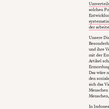
Umverteilu
solchen Po
Entwicklu
systemati
der arbeit
Unsere Dis
Besonderh
und ihre V
mit der En
Artikel sc
Ermordung 
Das wäre n
den sozial
sich das V
Menschen n
Menschen, 
In Indones