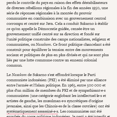
perdu le contrôle du pays en raison des effets déstabilisateurs
de diverses rébellions régionales à la fin des années 1950, une
série de réponses régionales à la montée du pouvoir
communiste en combinaison avec un gouvernement central
corrompu et centré sur Java. Cela a conduit Sukarno à établir
ce qu'on appelle la Démocratie guidée, censée être un
gouvernement unifié centré sur sa direction et fondé sur
l'unité politique construite des camps nationalistes, religieux et
communistes, ou
Nasakom
. Ce front politique chancelant a été
construit pour équilibrer la tension entre des mouvements
sociaux et politiques de plus en plus divisés et qui ne sont plus
liés par une lutte commune contre un ennemi colonial
commun.
Le
Nasakom
de Sukarno s'est effondré lorsque le Parti
communiste indonésien (PKI) a été éliminé par une alliance
entre l'armée et l'Islam politique. En 1965, entre 500 000 et
plus d'un million de membres du PKI et de sympathisant·e·s
communistes (une catégorie englobant les intellectuel·le·s et
artistes de gauche, les musulman·e·s syncrétiques d'origine
javanaise, ainsi que les Chinois·es de la classe ouvrière) ont été
systématiquement assassiné·e·s
. Les communistes ont été
expulsés du corps politique indonésien, le parti a été interdit et