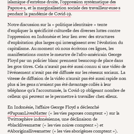
islamique d'extrême droite
,
l'oppression systématique des
Papou·e·s
, et
la marginalisation sociale des travailleur·euse·s
pendant la pandémie de Covid-19
.
Notre discussion sur la « politique identitaire » tente
d'expliquer la spécificité culturelle des diverses luttes contre
l'oppression en Indonésie et leur lien avec des structures
d'exploitation plus larges qui interagissent avec l'évolution du
capitalisme. Au moment où nous écrivons ces lignes, les
manifestations contre le meurtre de l'afro-américain George
Floyd par un policier blanc prennent beaucoup de place dans
les gros titres. Cela n'aurait pas été aussi connu si une vidéo de
l'événement n'avait pas été diffusée sur les réseaux sociaux. La
vitesse de diffusion de la vidéo n'aurait pas été aussi rapide non
plus si les gens n'avaient pas été davantage collés à leur
téléphone qu'à l’accoutumée, la Covid-19 obligeant nombre de
celleux qui peuvent se le permettre à travailler chez elleux.
En Indonésie, l'affaire George Floyd a déclenché
#PapuanLivesMatter
(« les vies papoues comptent ») sur la
Twittosphère indonésienne, une déclinaison de
#blacklivesmatter (« les vies noires comptent ») et
#Aboriginallivesmatter (« les vies aborigènes comptent »).