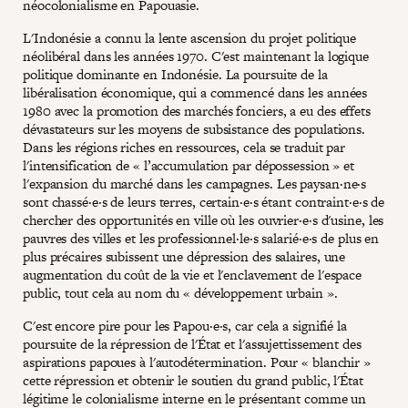
néocolonialisme en Papouasie.
L'Indonésie a connu la lente ascension du projet politique
néolibéral dans les années 1970. C'est maintenant la logique
politique dominante en Indonésie. La poursuite de la
libéralisation économique, qui a commencé dans les années
1980 avec la promotion des marchés fonciers, a eu des effets
dévastateurs sur les moyens de subsistance des populations.
Dans les régions riches en ressources, cela se traduit par
l'intensification de « l’accumulation par dépossession » et
l'expansion du marché dans les campagnes. Les paysan·ne·s
sont chassé·e·s de leurs terres, certain·e·s étant contraint·e·s de
chercher des opportunités en ville où les ouvrier·e·s d'usine, les
pauvres des villes et les professionnel·le·s salarié·e·s de plus en
plus précaires subissent une dépression des salaires, une
augmentation du coût de la vie et l'enclavement de l'espace
public, tout cela au nom du « développement urbain ».
C'est encore pire pour les Papou·e·s, car cela a signifié la
poursuite de la répression de l'État et l'assujettissement des
aspirations papoues à l'autodétermination. Pour « blanchir »
cette répression et obtenir le soutien du grand public, l'État
légitime le colonialisme interne en le présentant comme un