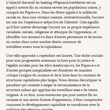
L’objectif discursif du hashtag #PapuanLivesMatter est un
appel à mettre fin au racisme envers les populations noires, y
compris les Papou·e·s. Dans les divers appels à la solidarité
raciale et, dans une certaine mesure, intersectionnelle, l'accent
est mis sur l'expérience subjective de l'identité. Cela signifie
qu'il faut mettre davantage l'accent sur sa propre expérience
racialisée, sexuée, religieuse et ethnique de l'oppression, et
identifier nos ennemi·e·s dans d'autres personnes et de moins
en moins dans notre sombre destin commun de
travailleur·euse·s sous le capitalisme.
Une telle approche a cependant ses limites. Une tâche cruciale
pour tout progressiste soutenant la lutte pour la justice et
l'égalité raciales pour les Afro-Américain·e·s, les Papou·e·s et
d'autres groupes marginalisés est d'analyser de manière
critique l'origine du racisme et de la lutte dans le contexte de
structures capitalistes plus larges. Nous devons décortiquer le
paradoxe qui consiste à exiger la reconnaissance de la
structure même qui opprime les travailleur·euse·s de toutes
origines. À ce titre, nous soutenons que pour mettre fin au
racisme et aux autres formes d'oppression, il faut comprendre
comment le développement capitaliste se transforme avec la
politique des relations raciales.