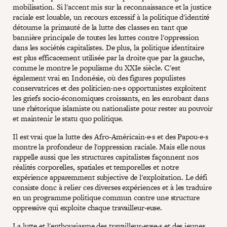
mobilisation. Si l'accent mis sur la reconnaissance et la justice
raciale est louable, un recours excessif à la politique d'identité
détourne la primauté de la lutte des classes en tant que
bannière principale de toutes les luttes contre l'oppression
dans les sociétés capitalistes. De plus, la politique identitaire
est plus efficacement utilisée par la droite que par la gauche,
comme le montre le populisme du XXIe siècle. C'est
également vrai en Indonésie, où des figures populistes
conservatrices et des politicien·ne·s opportunistes exploitent
les griefs socio-économiques croissants, en les enrobant dans
une rhétorique islamiste ou nationaliste pour rester au pouvoir
et maintenir le statu quo politique.
Il est vrai que la lutte des Afro-Américain·e·s et des Papou·e·s
montre la profondeur de l'oppression raciale. Mais elle nous
rappelle aussi que les structures capitalistes façonnent nos
réalités corporelles, spatiales et temporelles et notre
expérience apparemment subjective de l'exploitation. Le défi
consiste donc à relier ces diverses expériences et à les traduire
en un programme politique commun contre une structure
oppressive qui exploite chaque travailleur·euse.
La lutte et l'enthousiasme des travailleur·euse·s et des jeunes,