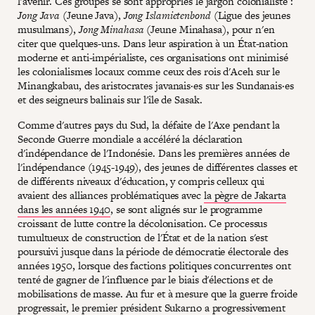
l'avenir. Ces groupes se sont appropriés le jargon colonialiste :
Jong Java
(Jeune Java),
Jong Islamietenbond
(Ligue des jeunes
musulmans),
Jong Minahasa
(Jeune Minahasa), pour n'en
citer que quelques-uns. Dans leur aspiration à un État-nation
moderne et anti-impérialiste, ces organisations ont minimisé
les colonialismes locaux comme ceux des rois d'Aceh sur le
Minangkabau, des aristocrates javanais·es sur les Sundanais·es
et des seigneurs balinais sur l'île de Sasak.
Comme d'autres pays du Sud, la défaite de l'Axe pendant la
Seconde Guerre mondiale a accéléré la déclaration
d'indépendance de l'Indonésie. Dans les premières années de
l'indépendance (1945-1949), des jeunes de différentes classes et
de différents niveaux d'éducation, y compris celleux qui
avaient des alliances problématiques avec
la pègre de Jakarta
dans les années 1940
, se sont alignés sur le programme
croissant de lutte contre la décolonisation. Ce processus
tumultueux de construction de l'État et de la nation s'est
poursuivi jusque dans la période de démocratie électorale des
années 1950, lorsque des factions politiques concurrentes ont
tenté de gagner de l'influence par le biais d'élections et de
mobilisations de masse. Au fur et à mesure que la guerre froide
progressait, le premier président Sukarno a progressivement