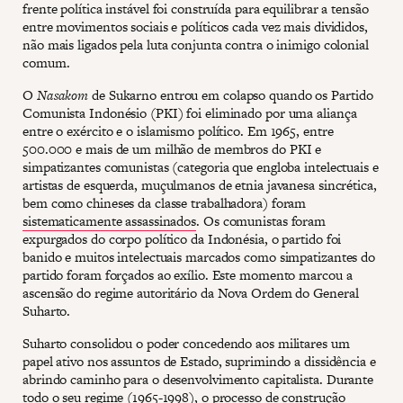
frente política instável foi construída para equilibrar a tensão
entre movimentos sociais e políticos cada vez mais divididos,
não mais ligados pela luta conjunta contra o inimigo colonial
comum.
O
Nasakom
de Sukarno entrou em colapso quando os Partido
Comunista Indonésio (PKI) foi eliminado por uma aliança
entre o exército e o islamismo político. Em 1965, entre
500.000 e mais de um milhão de membros do PKI e
simpatizantes comunistas (categoria que engloba intelectuais e
artistas de esquerda, muçulmanos de etnia javanesa sincrética,
bem como chineses da classe trabalhadora) foram
sistematicamente assassinados
. Os comunistas foram
expurgados do corpo político da Indonésia, o partido foi
banido e muitos intelectuais marcados como simpatizantes do
partido foram forçados ao exílio. Este momento marcou a
ascensão do regime autoritário da Nova Ordem do General
Suharto.
Suharto consolidou o poder concedendo aos militares um
papel ativo nos assuntos de Estado, suprimindo a dissidência e
abrindo caminho para o desenvolvimento capitalista. Durante
todo o seu regime (1965-1998), o processo de construção