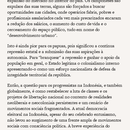
expansão do mercado no interior do país. Os camponeses são
expulsos das suas terras, alguns são forçados a buscar
oportunidades nas cidades, onde operários fabris, pobres e
profissionais assalariados cada vez mais precarizados encaram
a redução dos salários, o aumento do custo de vida e o
cerceamento do espaço público, tudo em nome do
"desenvolvimento urbano".
Isto é ainda pior para os papuas, pois significou a contínua
repressão estatal e a submissão das suas aspirações à
autonomia. Para "branquear" a repressão e ganhar o apoio da
população em geral, o Estado legitima o colonialismo interno
apresentando-o como um esforço nacionalista de defesa da
integridade territorial da república.
Então, a questão para os progressistas na Indonésia, e também
globalmente, é como restabelecer a luta de classes e os
projetos de libertação nacional no contexto de realidades
neoliberais e neocoloniais persistentes e um cenário de
movimentos sociais fragmentados. A atual democracia
eleitoral na Indonésia, apesar do seu celebrado entusiasmo,
não levou ao surgimento de uma frente ampla de movimentos
sociais com consciência política. A breve experiência do