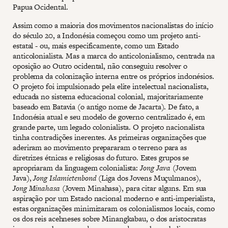
Papua Ocidental.
Assim como a maioria dos movimentos nacionalistas do início
do século 20, a Indonésia começou como um projeto anti-
estatal - ou, mais especificamente, como um Estado
anticolonialista. Mas a marca do anticolonialismo, centrada na
oposição ao Outro ocidental, não conseguiu resolver o
problema da colonização interna entre os próprios indonésios.
O projeto foi impulsionado pela elite intelectual nacionalista,
educada no sistema educacional colonial, majoritariamente
baseado em Batavia (o antigo nome de Jacarta). De fato, a
Indonésia atual e seu modelo de governo centralizado é, em
grande parte, um legado colonialista. O projeto nacionalista
tinha contradições inerentes. As primeiras organizações que
aderiram ao movimento prepararam o terreno para as
diretrizes étnicas e religiosas do futuro. Estes grupos se
apropriaram da linguagem colonialista:
Jong Java
(Jovem
Java),
Jong Islamietenbond
(Liga dos Jovens Muçulmanos),
Jong Minahasa
(Jovem Minahasa), para citar alguns. Em sua
aspiração por um Estado nacional moderno e anti-imperialista,
estas organizações minimizaram os colonialismos locais, como
os dos reis acehneses sobre Minangkabau, o dos aristocratas