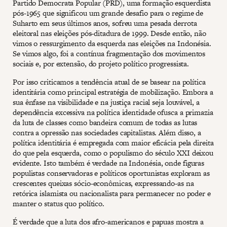
Partido Democrata Popular (PRD), uma formação esquerdista
pós-1965 que significou um grande desafio para o regime de
Suharto em seus últimos anos, sofreu uma pesada derrota
eleitoral nas eleições pós-ditadura de 1999. Desde então, não
vimos o ressurgimento da esquerda nas eleições na Indonésia.
Se vimos algo, foi a contínua fragmentação dos movimentos
sociais e, por extensão, do projeto político progressista.
Por isso criticamos a tendência atual de se basear na política
identitária como principal estratégia de mobilização. Embora a
sua ênfase na visibilidade e na justiça racial seja louvável, a
dependência excessiva na política identidade ofusca a primazia
da luta de classes como bandeira comum de todas as lutas
contra a opressão nas sociedades capitalistas. Além disso, a
política identitária é empregada com maior eficácia pela direita
do que pela esquerda, como o populismo do século XXI deixou
evidente. Isto também é verdade na Indonésia, onde figuras
populistas conservadoras e políticos oportunistas exploram as
crescentes queixas sócio-econômicas, expressando-as na
retórica islamista ou nacionalista para permanecer no poder e
manter o status quo político.
É verdade que a luta dos afro-americanos e papuas mostra a