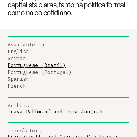
capitalista claras, tanto na política formal
como na do cotidiano.
Available in
English
German
Portuguese (Brazil)
Portuguese (Portugal)
Spanish
French
Authors
Inaya Rakhmani
and
Iqra Anugrah
Translators
Luis Zapatta
and
Cristina Cavalcanti