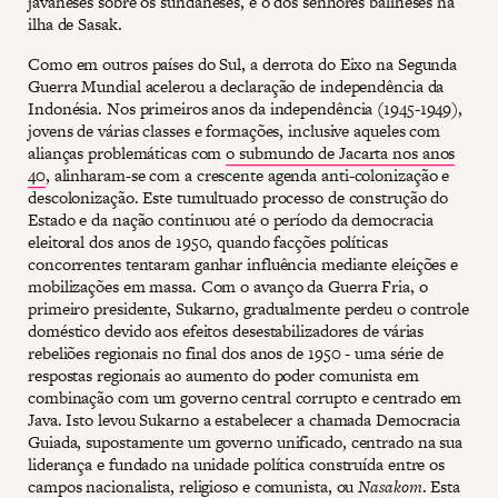
javaneses sobre os sundaneses, e o dos senhores balineses na
ilha de Sasak.
Como em outros países do Sul, a derrota do Eixo na Segunda
Guerra Mundial acelerou a declaração de independência da
Indonésia. Nos primeiros anos da independência (1945-1949),
jovens de várias classes e formações, inclusive aqueles com
alianças problemáticas com
o submundo de Jacarta nos anos
40
, alinharam-se com a crescente agenda anti-colonização e
descolonização. Este tumultuado processo de construção do
Estado e da nação continuou até o período da democracia
eleitoral dos anos de 1950, quando facções políticas
concorrentes tentaram ganhar influência mediante eleições e
mobilizações em massa. Com o avanço da Guerra Fria, o
primeiro presidente, Sukarno, gradualmente perdeu o controle
doméstico devido aos efeitos desestabilizadores de várias
rebeliões regionais no final dos anos de 1950 - uma série de
respostas regionais ao aumento do poder comunista em
combinação com um governo central corrupto e centrado em
Java. Isto levou Sukarno a estabelecer a chamada Democracia
Guiada, supostamente um governo unificado, centrado na sua
liderança e fundado na unidade política construída entre os
campos nacionalista, religioso e comunista, ou
Nasakom
. Esta