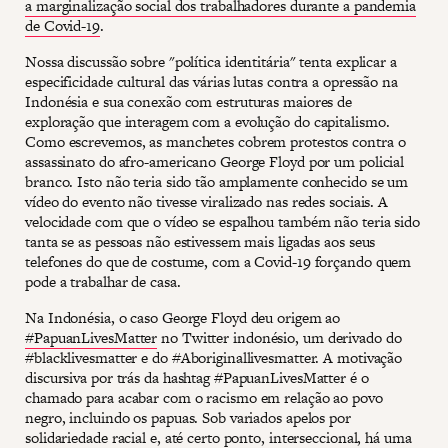
a marginalização social dos trabalhadores durante a pandemia
de Covid-19
.
Nossa discussão sobre "política identitária" tenta explicar a
especificidade cultural das várias lutas contra a opressão na
Indonésia e sua conexão com estruturas maiores de
exploração que interagem com a evolução do capitalismo.
Como escrevemos, as manchetes cobrem protestos contra o
assassinato do afro-americano George Floyd por um policial
branco. Isto não teria sido tão amplamente conhecido se um
vídeo do evento não tivesse viralizado nas redes sociais. A
velocidade com que o vídeo se espalhou também não teria sido
tanta se as pessoas não estivessem mais ligadas aos seus
telefones do que de costume, com a Covid-19 forçando quem
pode a trabalhar de casa.
Na Indonésia, o caso George Floyd deu origem ao
#PapuanLivesMatter
no Twitter indonésio, um derivado do
#blacklivesmatter e do #Aboriginallivesmatter. A motivação
discursiva por trás da hashtag #PapuanLivesMatter é o
chamado para acabar com o racismo em relação ao povo
negro, incluindo os papuas. Sob variados apelos por
solidariedade racial e, até certo ponto, interseccional, há uma