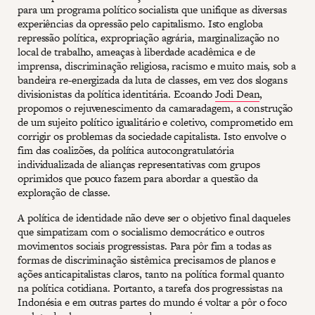
para um programa político socialista que unifique as diversas
experiências da opressão pelo capitalismo. Isto engloba
repressão política, expropriação agrária, marginalização no
local de trabalho, ameaças à liberdade acadêmica e de
imprensa, discriminação religiosa, racismo e muito mais, sob a
bandeira re-energizada da luta de classes, em vez dos slogans
divisionistas da política identitária. Ecoando
Jodi Dean
,
propomos o rejuvenescimento da camaradagem, a construção
de um sujeito político igualitário e coletivo, comprometido em
corrigir os problemas da sociedade capitalista. Isto envolve o
fim das coalizões, da política autocongratulatória
individualizada de alianças representativas com grupos
oprimidos que pouco fazem para abordar a questão da
exploração de classe.
A política de identidade não deve ser o objetivo final daqueles
que simpatizam com o socialismo democrático e outros
movimentos sociais progressistas. Para pôr fim a todas as
formas de discriminação sistêmica precisamos de planos e
ações anticapitalistas claros, tanto na política formal quanto
na política cotidiana. Portanto, a tarefa dos progressistas na
Indonésia e em outras partes do mundo é voltar a pôr o foco