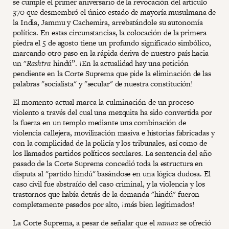
se cumple el primer aniversario de la revocación del artículo
370 que desmembró el único estado de mayoría musulmana de
la India, Jammu y Cachemira, arrebatándole su autonomía
política. En estas circunstancias, la colocación de la primera
piedra el 5 de agosto tiene un profundo significado simbólico,
marcando otro paso en la rápida deriva de nuestro país hacia
un "
Rashtra
hindú”. ¡En la actualidad hay una petición
pendiente en la Corte Suprema que pide la eliminación de las
palabras "socialista" y "secular" de nuestra constitución!
El momento actual marca la culminación de un proceso
violento a través del cual una mezquita ha sido convertida por
la fuerza en un templo mediante una combinación de
violencia callejera, movilización masiva e historias fabricadas y
con la complicidad de la policía y los tribunales, así como de
los llamados partidos políticos seculares. La sentencia del año
pasado de la Corte Suprema concedió toda la estructura en
disputa al "partido hindú" basándose en una lógica dudosa. El
caso civil fue abstraído del caso criminal, y la violencia y los
trastornos que había detrás de la demanda "hindú" fueron
completamente pasados por alto, ¡más bien legitimados!
La Corte Suprema, a pesar de señalar que el
namaz
se ofreció