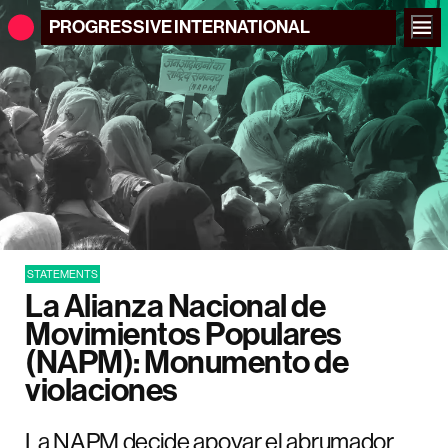
PROGRESSIVE
INTERNATIONAL
STATEMENTS
La Alianza Nacional de
Movimientos Populares
(NAPM): Monumento de
violaciones
La NAPM decide apoyar el abrumador