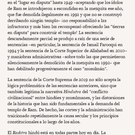
en el "lugar en disputa" hasta 1949 –aceptando que los ídolos
de Ram se introdujeron a escondidas en la mezquita ese año,
que fue demolida ilegalmente en 1992 y que no se construyó
derribando ningún templo– ¡no responsabilizó a lxs
infractorxs y más bien lxs recompensó ofreciendo las "tierras
en disputa" para construir el templo! La sentencia
descaradamente parcial se produjo a raíz de una serie de
sentencias –en particular, la sentencia de Ismail Farooqui en
1994 y la sentencia de la Corte Superior de Allahabad en 2010–
y maniobras administrativas –sobre todo las que permietieron
silenciosamente la demolición de la mezquita en 1992– que
han debilitado progresivamente el caso "musulmán".
La sentencia de la Corte Suprema de 2019 no sólo acepta la
lógica problemática de las sentencias anteriores, sino que
también legitima la narrativa
Hindutva
del "conflicto
civilizacional" entre hindúes y musulmanes, y las distorsiones
de la historia que han sido fundamentales a la demanda del
templo de Ram. De hecho, las cortes y la administración han
traicionado repetidamente la causa secular y los principios
constitucionales a lo largo de los años.
El
Rashtra
hindú está en todas partes hoy en día. La