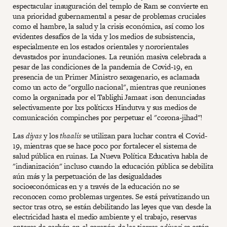
espectacular inauguración del templo de Ram se convierte en
una prioridad gubernamental a pesar de problemas cruciales
como el hambre, la salud y la crisis económica, así como los
evidentes desafíos de la vida y los medios de subsistencia,
especialmente en los estados orientales y nororientales
devastados por inundaciones. La reunión masiva celebrada a
pesar de las condiciones de la pandemia de Covid-19, en
presencia de un Primer Ministro sexagenario, es aclamada
como un acto de "orgullo nacional", mientras que reuniones
como la organizada por el Tablighi Jamaat ¡son denunciadas
selectivamente por lxs políticxs Hindutva y sus medios de
comunicación compinches por perpetuar el "corona-jihad"!
Las
diyas
y los
thaalis
se utilizan para luchar contra el Covid-
19, mientras que se hace poco por fortalecer el sistema de
salud pública en ruinas. La Nueva Política Educativa habla de
"indianización" incluso cuando la educación pública se debilita
aún más y la perpetuación de las desigualdades
socioeconómicas en y a través de la educación no se
reconocen como problemas urgentes. Se está privatizando un
sector tras otro, se están debilitando las leyes que van desde la
electricidad hasta el medio ambiente y el trabajo, reservas
enteras de carbón en el corazón de las tierras
adivasi
se están