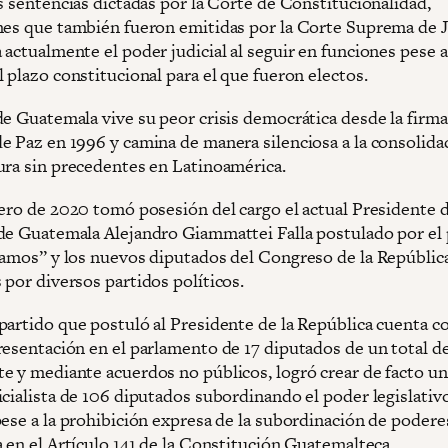
s sentencias dictadas por la Corte de Constitucionalidad,
nes que también fueron emitidas por la Corte Suprema de J
 actualmente el poder judicial al seguir en funciones pese 
 plazo constitucional para el que fueron electos.
de Guatemala vive su peor crisis democrática desde la firma
e Paz en 1996 y camina de manera silenciosa a la consolida
ura sin precedentes en Latinoamérica.
nero de 2020 tomó posesión del cargo el actual Presidente d
de Guatemala Alejandro Giammattei Falla postulado por el 
Vamos” y los nuevos diputados del Congreso de la República
 por diversos partidos políticos.
partido que postuló al Presidente de la República cuenta c
resentación en el parlamento de 17 diputados de un total de
e y mediante acuerdos no públicos, logró crear de facto un
cialista de 106 diputados subordinando el poder legislativo
pese a la prohibición expresa de la subordinación de podere
 en el Artículo 141 de la Constitución Guatemalteca.