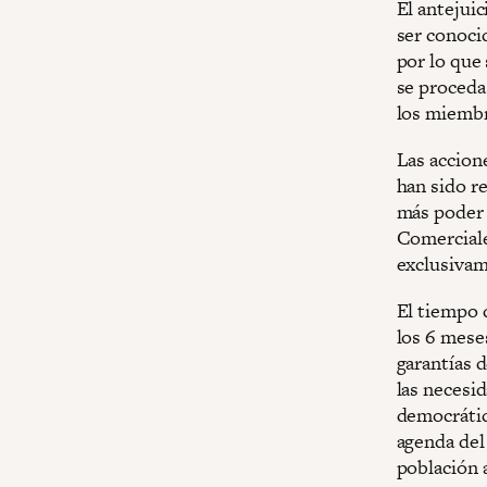
El antejui
ser conoci
por lo que
se proceda 
los miembro
Las accion
han sido r
más poder 
Comerciale
exclusivam
El tiempo 
los 6 meses
garantías d
las necesid
democrátic
agenda del
población a