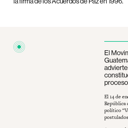
la firma de los Acuerdos de Paz en 1996.
El Movim
Guatemal
advierte
constitu
proceso 
El 14 de e
República 
político “
postulados