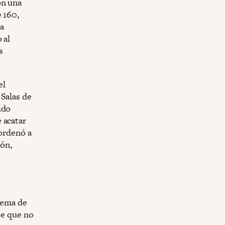
on una
 160,
a
 al
s
el
 Salas de
ido
 acatar
 ordenó a
ión,
stema de
te que no