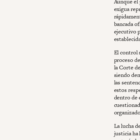
Aunque el 
exigua rep
rápidament
bancada ofi
ejecutivo 
establecida
El control 
proceso de
la Corte d
siendo dem
las senten
estos respe
dentro de 
cuestionad
organizado
La lucha d
justicia ha