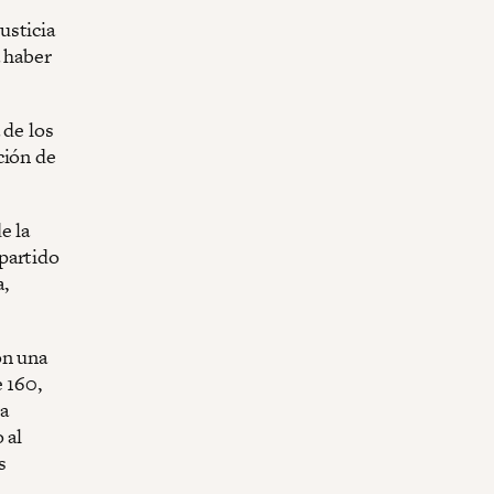
usticia
a haber
 de los
ción de
e la
partido
,
on una
 160,
a
 al
s