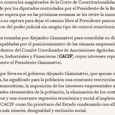
cio contra los magistrados de la Corte de Constitucionalida
do por los diputados controlados por el Presidente de la R
 se espera que en las próximas semanas se les retire la inm
a su captura para dejar el camino libre al Presidente para 
s del poder judicial sin ningún tipo de control constitucio
es tomadas por Alejandro Giammattei para consolidar su di
espaldadas por el posicionamiento de las cámaras empresari
dentro del Comité Coordinador de Asociaciones Agrícolas
s, Industriales y Financieras (
CACIF
) cuyos intereses rep
ente el Presidente Giammattei.
que lleva en el gobierno Alejando Giammattei, que apenas 
, ha significado para la población una constante restricció
emocráticas, la imposición de los intereses empresariales a
ades elementales de la población, la eliminación de los con
os y una constante regresión económica y social al implem
 CACIF como fin prioritario del Estado condenando con ello
 más miseria, desigualdad y exclusión social.