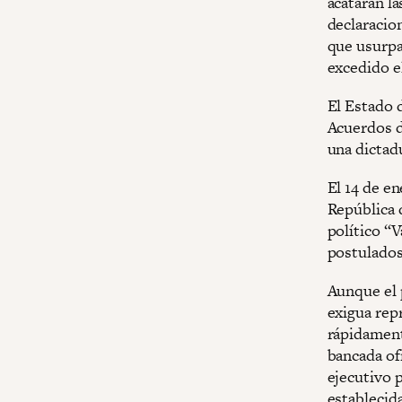
acatarán la
declaracio
que usurpa
excedido el
El Estado 
Acuerdos d
una dictad
El 14 de e
República 
político “
postulados
Aunque el 
exigua rep
rápidament
bancada ofi
ejecutivo 
establecida