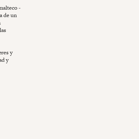
malteco -
ia de un
n
las
eres y
ad y