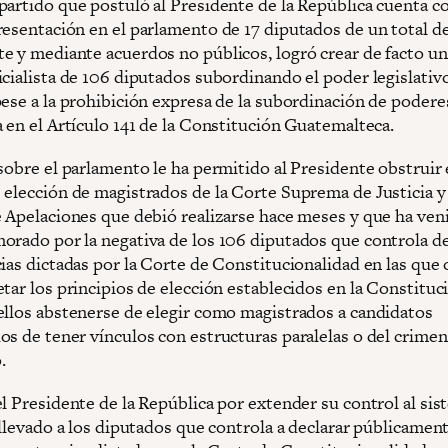
partido que postuló al Presidente de la República cuenta c
resentación en el parlamento de 17 diputados de un total de
e y mediante acuerdos no públicos, logró crear de facto un
cialista de 106 diputados subordinando el poder legislativo
pese a la prohibición expresa de la subordinación de podere
 en el Artículo 141 de la Constitución Guatemalteca.
sobre el parlamento le ha permitido al Presidente obstruir 
 elección de magistrados de la Corte Suprema de Justicia y
e Apelaciones que debió realizarse hace meses y que ha ven
orado por la negativa de los 106 diputados que controla de
cias dictadas por la Corte de Constitucionalidad en las que
tar los principios de elección establecidos en la Constituc
ellos abstenerse de elegir como magistrados a candidatos
os de tener vínculos con estructuras paralelas o del crimen
.
el Presidente de la República por extender su control al si
 llevado a los diputados que controla a declarar públicamen