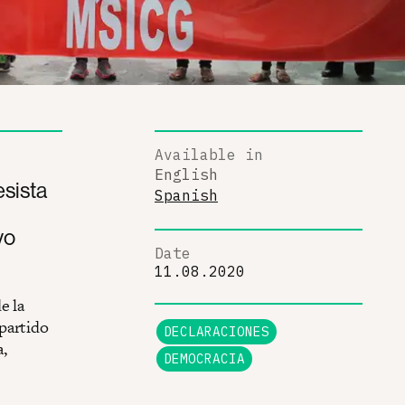
Available in
English
esista
Spanish
vo
Date
11.08.2020
e la
partido
DECLARACIONES
,
DEMOCRACIA