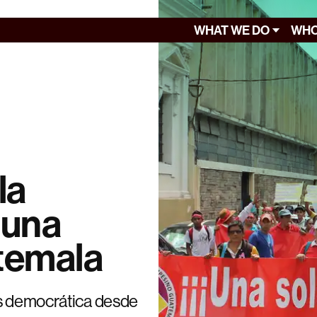
WHAT WE DO
WHO
la
 una
temala
is democrática desde