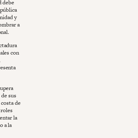
d debe
epública
unidad y
nombrar a
nal.
ctadura
ales con
,
resenta
supera
n de sus
 costa de
troles
entar la
 a la