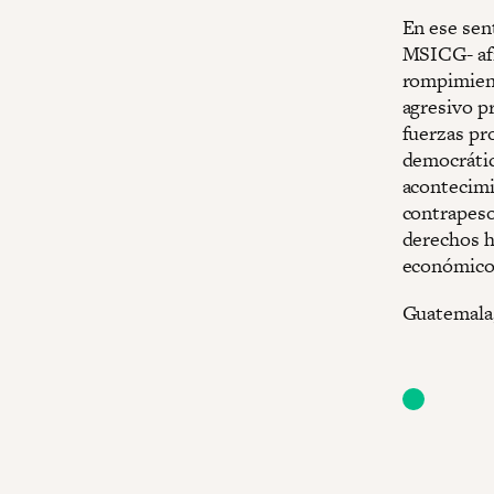
En ese sen
MSICG- afil
rompimient
agresivo pr
fuerzas pr
democrática
acontecimi
contrapesos
derechos h
económico-
Guatemala,