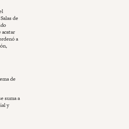
el
 Salas de
ido
 acatar
 ordenó a
ión,
stema de
 se suma a
ial y