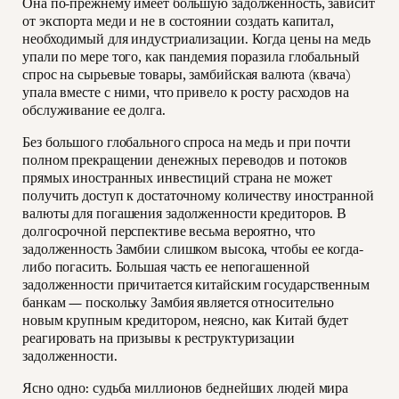
Она по-прежнему имеет большую задолженность, зависит
от экспорта меди и не в состоянии создать капитал,
необходимый для индустриализации. Когда цены на медь
упали по мере того, как пандемия поразила глобальный
спрос на сырьевые товары, замбийская валюта (квача)
упала вместе с ними, что привело к росту расходов на
обслуживание ее долга.
Без большого глобального спроса на медь и при почти
полном прекращении денежных переводов и потоков
прямых иностранных инвестиций страна не может
получить доступ к достаточному количеству иностранной
валюты для погашения задолженности кредиторов. В
долгосрочной перспективе весьма вероятно, что
задолженность Замбии слишком высока, чтобы ее когда-
либо погасить. Большая часть ее непогашенной
задолженности причитается китайским государственным
банкам — поскольку Замбия является относительно
новым крупным кредитором, неясно, как Китай будет
реагировать на призывы к реструктуризации
задолженности.
Ясно одно: судьба миллионов беднейших людей мира