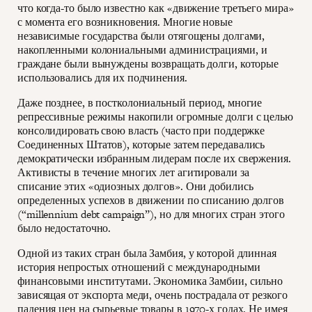
что когда-то было известно как «движение третьего мира»
с момента его возникновения. Многие новые
независимые государства были отягощены долгами,
накопленными колониальными администрациями, и
граждане были вынуждены возвращать долги, которые
использовались для их подчинения.
Даже позднее, в постколониальный период, многие
репрессивные режимы накопили огромные долги с целью
консолидировать свою власть (часто при поддержке
Соединенных Штатов), которые затем передавались
демократически избранным лидерам после их свержения.
Активисты в течение многих лет агитировали за
списание этих «одиозных долгов». Они добились
определенных успехов в движении по списанию долгов
(“millennium debt campaign”), но для многих стран этого
было недостаточно.
Одной из таких стран была Замбия, у которой длинная
история непростых отношений с международными
финансовыми институтами. Экономика Замбии, сильно
зависящая от экспорта меди, очень пострадала от резкого
падения цен на сырьевые товары в 1970-х годах. Не имея