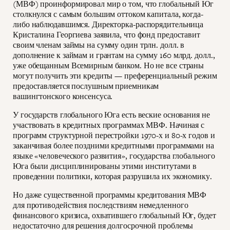
(МВФ) проинформировал мир о том, что глобальный Юг
столкнулся с самым большим оттоком капитала, когда-
либо наблюдавшимся. Директорка-распорядительница
Кристалина Георгиева заявила, что фонд предоставит
своим членам займы на сумму один трлн. долл. в
дополнение к займам и грантам на сумму 160 млрд. долл.,
уже обещанным Всемирным банком. Но не все страны
могут получить эти кредиты — преференциальный режим
предоставляется послушным приемникам
вашингтонского консенсуса.
У государств глобального Юга есть веские основания не
участвовать в кредитных программах МВФ. Начиная с
программ структурной перестройки 1970-х и 80-х годов и
заканчивая более поздними кредитными программами на
языке «человеческого развития», государства глобального
Юга были дисциплинированы этими институтами в
проведении политики, которая разрушила их экономику.
Но даже существенной программы кредитования МВФ
для противодействия последствиям немедленного
финансового кризиса, охватившего глобальный Юг, будет
недостаточно для решения долгосрочной проблемы