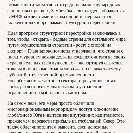
возможности заимствовать средства на международных
финансовых рынках, Замбия была вынуждена обращаться
в МВФ за кредитами и стала одной из первых стран
включеннных в программу структурной перестройки.
Идея программ структурной перестройки заключалась в
том, чтобы «открыть» бедные страны для остального мира
путем осуществления стратегии «роста с опорой на
экспорт». Главные экономисты утверждали, что страны с
низким уровнем дохода должны сосредоточиться на своих
«сравнительных преимуществах», экспортируя сырьевые
товары в остальные страны мира — это означает отмену
субсидий отечественной промышленности,
«освобождение» частного сектора от регулирования и
государственного вмешательства и устранение
ограничений на мобильность капитала.
На самом деле, эти меры просто облегчили
многонациональным корпорациям доступ к экономике
глобального Юга и вытеснили внутренних капиталистов,
прежде чем перевести прибыль на глобальный Север. Это
также облегчило элитам вывозить свои денежные
средства из страны и хранить их за границей, часто в