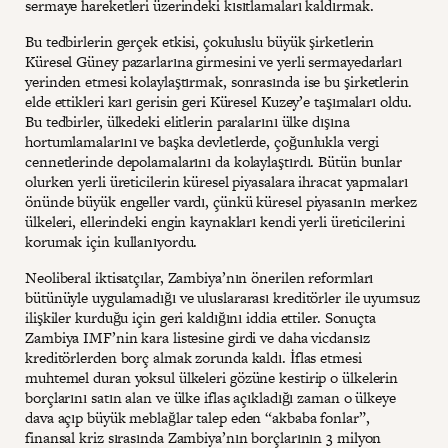
sermaye hareketleri üzerindeki kısıtlamaları kaldırmak.
Bu tedbirlerin gerçek etkisi, çokuluslu büyük şirketlerin
Küresel Güney pazarlarına girmesini ve yerli sermayedarları
yerinden etmesi kolaylaştırmak, sonrasında ise bu şirketlerin
elde ettikleri karı gerisin geri Küresel Kuzey’e taşımaları oldu.
Bu tedbirler, ülkedeki elitlerin paralarını ülke dışına
hortumlamalarını ve başka devletlerde, çoğunlukla vergi
cennetlerinde depolamalarını da kolaylaştırdı. Bütün bunlar
olurken yerli üreticilerin küresel piyasalara ihracat yapmaları
önünde büyük engeller vardı, çünkü küresel piyasanın merkez
ülkeleri, ellerindeki engin kaynakları kendi yerli üreticilerini
korumak için kullanıyordu.
Neoliberal iktisatçılar, Zambiya’nın önerilen reformları
bütünüyle uygulamadığı ve uluslararası kreditörler ile uyumsuz
ilişkiler kurduğu için geri kaldığını iddia ettiler. Sonuçta
Zambiya IMF’nin kara listesine girdi ve daha vicdansız
kreditörlerden borç almak zorunda kaldı. İflas etmesi
muhtemel duran yoksul ülkeleri gözüne kestirip o ülkelerin
borçlarını satın alan ve ülke iflas açıkladığı zaman o ülkeye
dava açıp büyük meblağlar talep eden “akbaba fonlar”,
finansal kriz sırasında Zambiya’nın borçlarının 3 milyon