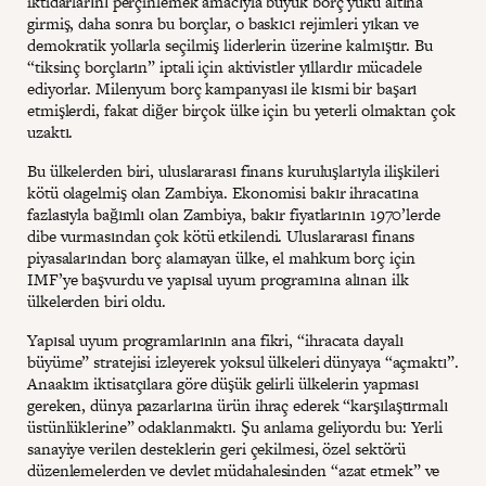
iktidarlarını perçinlemek amacıyla büyük borç yükü altına
girmiş, daha sonra bu borçlar, o baskıcı rejimleri yıkan ve
demokratik yollarla seçilmiş liderlerin üzerine kalmıştır. Bu
“tiksinç borçların” iptali için aktivistler yıllardır mücadele
ediyorlar. Milenyum borç kampanyası ile kısmi bir başarı
etmişlerdi, fakat diğer birçok ülke için bu yeterli olmaktan çok
uzaktı.
Bu ülkelerden biri, uluslararası finans kuruluşlarıyla ilişkileri
kötü olagelmiş olan Zambiya. Ekonomisi bakır ihracatına
fazlasıyla bağımlı olan Zambiya, bakır fiyatlarının 1970’lerde
dibe vurmasından çok kötü etkilendi. Uluslararası finans
piyasalarından borç alamayan ülke, el mahkum borç için
IMF’ye başvurdu ve yapısal uyum programına alınan ilk
ülkelerden biri oldu.
Yapısal uyum programlarının ana fikri, “ihracata dayalı
büyüme” stratejisi izleyerek yoksul ülkeleri dünyaya “açmaktı”.
Anaakım iktisatçılara göre düşük gelirli ülkelerin yapması
gereken, dünya pazarlarına ürün ihraç ederek “karşılaştırmalı
üstünlüklerine” odaklanmaktı. Şu anlama geliyordu bu: Yerli
sanayiye verilen desteklerin geri çekilmesi, özel sektörü
düzenlemelerden ve devlet müdahalesinden “azat etmek” ve