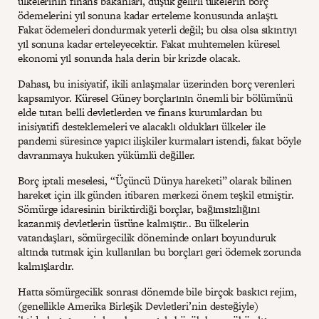
ülkelerinin finans bakanları, düşük gelirli ülkelerin borç
ödemelerini yıl sonuna kadar erteleme konusunda anlaştı.
Fakat ödemeleri dondurmak yeterli değil; bu olsa olsa sıkıntıyı
yıl sonuna kadar erteleyecektir. Fakat muhtemelen küresel
ekonomi yıl sonunda hala derin bir krizde olacak.
Dahası, bu inisiyatif, ikili anlaşmalar üzerinden borç verenleri
kapsamıyor. Küresel Güney borçlarının önemli bir bölümünü
elde tutan belli devletlerden ve finans kurumlardan bu
inisiyatifi desteklemeleri ve alacaklı oldukları ülkeler ile
pandemi süresince yapıcı ilişkiler kurmaları istendi, fakat böyle
davranmaya hukuken yükümlü değiller.
Borç iptali meselesi, “Üçüncü Dünya hareketi” olarak bilinen
hareket için ilk günden itibaren merkezi önem teşkil etmiştir.
Sömürge idaresinin biriktirdiği borçlar, bağımsızlığını
kazanmış devletlerin üstüne kalmıştır.. Bu ülkelerin
vatandaşları, sömürgecilik döneminde onları boyunduruk
altında tutmak için kullanılan bu borçları geri ödemek zorunda
kalmışlardır.
Hatta sömürgecilik sonrası dönemde bile birçok baskıcı rejim,
(genellikle Amerika Birleşik Devletleri’nin desteğiyle)