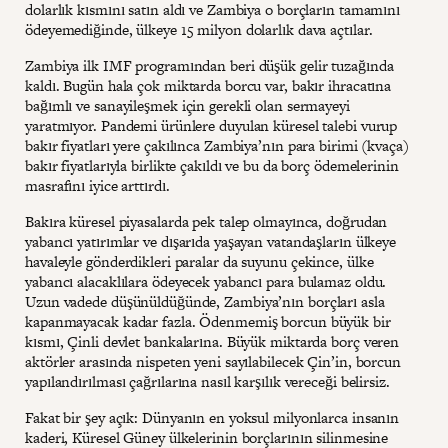
dolarlık kısmını satın aldı ve Zambiya o borçların tamamını
ödeyemediğinde, ülkeye 15 milyon dolarlık dava açtılar.
Zambiya ilk IMF programından beri düşük gelir tuzağında
kaldı. Bugün hala çok miktarda borcu var, bakır ihracatına
bağımlı ve sanayileşmek için gerekli olan sermayeyi
yaratmıyor. Pandemi ürünlere duyulan küresel talebi vurup
bakır fiyatları yere çakılınca Zambiya’nın para birimi (kvaça)
bakır fiyatlarıyla birlikte çakıldı ve bu da borç ödemelerinin
masrafını iyice arttırdı.
Bakıra küresel piyasalarda pek talep olmayınca, doğrudan
yabancı yatırımlar ve dışarıda yaşayan vatandaşların ülkeye
havaleyle gönderdikleri paralar da suyunu çekince, ülke
yabancı alacaklılara ödeyecek yabancı para bulamaz oldu.
Uzun vadede düşünüldüğünde, Zambiya’nın borçları asla
kapanmayacak kadar fazla. Ödenmemiş borcun büyük bir
kısmı, Çinli devlet bankalarına. Büyük miktarda borç veren
aktörler arasında nispeten yeni sayılabilecek Çin’in, borcun
yapılandırılması çağrılarına nasıl karşılık vereceği belirsiz.
Fakat bir şey açık: Dünyanın en yoksul milyonlarca insanın
kaderi, Küresel Güney ülkelerinin borçlarının silinmesine