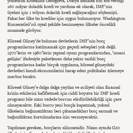
yöneticisi Kristalina Georgieva, Dünya Bankası’nın söz verdiği
160 milyar dolarlık kredi ve yardıma ek olarak, IMF’nin
üyeleri için 1 trilyon dolarlık kredi sağlayacağını söylemişti.
Fakat her ülke bu krediler için uygun bulunmuyor. Washington
Konsensüsü’nü uysal şekilde benimseyen ülkeler öncelikli
muamele görüyor.
Küresel Güney’de bulunan devletlerin IMF’nin borç
programlarına katılmamak için geçerli sebepleri yok değil.
1970’lerin ve 1980’lerin yapısal uyum programlarından, ‘insani
gelişim’ ifadesiyle paketlenen daha yakın tarihli borç
programlarına kadar birçok uygulama, küresel güneydeki
devletleri kendi ekonomilerini harap eden politikalar izlemeye
mecbur bıraktı.
Küresel Güney’e dalga dalga yayılan ve aciliyeti olan finansal
krizin etkilerini hafifletmek için ciddi boyutta bir IMF kredi
programı bile uzun vadede borcun sürdürülebilirliği için çare
olmayacaktır. Eski borcu yeni borçla kapatmak, yoksul
ülkelerin bağımsızlıktan beri çıkamadıkları borç sarmalı ve
bağımlılıktan kurtulmalarına izin vermeyecektir.
Yapılması gereken, borçların silinmesidir. Nisan ayında G20