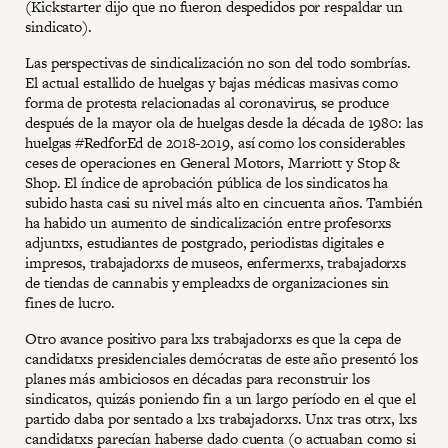
(Kickstarter dijo que no fueron despedidos por respaldar un
sindicato).
Las perspectivas de sindicalización no son del todo sombrías.
El actual estallido de huelgas y bajas médicas masivas como
forma de protesta relacionadas al coronavirus, se produce
después de la mayor ola de huelgas desde la década de 1980: las
huelgas #RedforEd de 2018-2019, así como los considerables
ceses de operaciones en General Motors, Marriott y Stop &
Shop. El índice de aprobación pública de los sindicatos ha
subido hasta casi su nivel más alto en cincuenta años. También
ha habido un aumento de sindicalización entre profesorxs
adjuntxs, estudiantes de postgrado, periodistas digitales e
impresos, trabajadorxs de museos, enfermerxs, trabajadorxs
de tiendas de cannabis y empleadxs de organizaciones sin
fines de lucro.
Otro avance positivo para lxs trabajadorxs es que la cepa de
candidatxs presidenciales demócratas de este año presentó los
planes más ambiciosos en décadas para reconstruir los
sindicatos, quizás poniendo fin a un largo período en el que el
partido daba por sentado a lxs trabajadorxs. Unx tras otrx, lxs
candidatxs parecían haberse dado cuenta (o actuaban como si