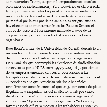
administración Trump, suspendió temporalmente todas las
elecciones de sindicalización). Pero todavía no es claro si toda
la ira y activismo impulsados por el coronavirus resultarán en
un aumento de la membresía de los sindicatos. La razón
primordial por la que podría no serlo no es antigua: cuando
hay elecciones de sindicalización en los Estados Unidos, el
campo de juego está fuertemente inclinado a favor de las
corporaciones y en contra de lxs trabajadorxs que buscan
organizarse.
Kate Bronfbrenner, de la Universidad de Cornell, descubrió en
un estudio que las empresas frecuentemente utilizan tácticas
de intimidación para frustrar las campañas de organización.
En su análisis, que contempló las elecciones de sindicalización
supervisadas por la NLRB entre 1999 y 2003, el 57 por ciento
de las empresas amenazó con cerrar operaciones si lxs
trabajadorxs votaban a favor de sindicalizarse, mientras que el
47 por ciento dijo que reducirían salarios o beneficios.
Bronfbrenner también encontró que un 34 por ciento despidió
ilegalmente a simpatizantes del sindicato, un 28 por ciento
ilegalmente intentó infiltrarse en el comité de organización
sindical, y un 22 por ciento utilizó ilegalmente “sobornos y
favores especiales” para motivar a lxs trabajadorxs a votar en