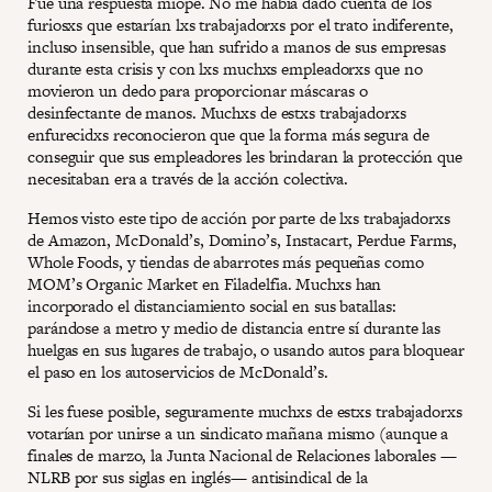
Fue una respuesta miope. No me había dado cuenta de los
furiosxs que estarían lxs trabajadorxs por el trato indiferente,
incluso insensible, que han sufrido a manos de sus empresas
durante esta crisis y con lxs muchxs empleadorxs que no
movieron un dedo para proporcionar máscaras o
desinfectante de manos. Muchxs de estxs trabajadorxs
enfurecidxs reconocieron que que la forma más segura de
conseguir que sus empleadores les brindaran la protección que
necesitaban era a través de la acción colectiva.
Hemos visto este tipo de acción por parte de lxs trabajadorxs
de Amazon, McDonald’s, Domino’s, Instacart, Perdue Farms,
Whole Foods, y tiendas de abarrotes más pequeñas como
MOM’s Organic Market en Filadelfia. Muchxs han
incorporado el distanciamiento social en sus batallas:
parándose a metro y medio de distancia entre sí durante las
huelgas en sus lugares de trabajo, o usando autos para bloquear
el paso en los autoservicios de McDonald’s.
Si les fuese posible, seguramente muchxs de estxs trabajadorxs
votarían por unirse a un sindicato mañana mismo (aunque a
finales de marzo, la Junta Nacional de Relaciones laborales —
NLRB por sus siglas en inglés— antisindical de la