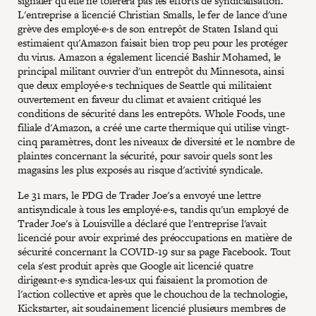
signaler qu'elle ne tolérera pas les efforts de syndicalisation.
L'entreprise a licencié Christian Smalls, le fer de lance d'une
grève des employé·e·s de son entrepôt de Staten Island qui
estimaient qu'Amazon faisait bien trop peu pour les protéger
du virus. Amazon a également licencié Bashir Mohamed, le
principal militant ouvrier d'un entrepôt du Minnesota, ainsi
que deux employé·e·s techniques de Seattle qui militaient
ouvertement en faveur du climat et avaient critiqué les
conditions de sécurité dans les entrepôts. Whole Foods, une
filiale d'Amazon, a créé une carte thermique qui utilise vingt-
cinq paramètres, dont les niveaux de diversité et le nombre de
plaintes concernant la sécurité, pour savoir quels sont les
magasins les plus exposés au risque d'activité syndicale.
Le 31 mars, le PDG de Trader Joe's a envoyé une lettre
antisyndicale à tous les employé·e·s, tandis qu'un employé de
Trader Joe's à Louisville a déclaré que l'entreprise l'avait
licencié pour avoir exprimé des préoccupations en matière de
sécurité concernant la COVID-19 sur sa page Facebook. Tout
cela s'est produit après que Google ait licencié quatre
dirigeant·e·s syndica·les·ux qui faisaient la promotion de
l'action collective et après que le chouchou de la technologie,
Kickstarter, ait soudainement licencié plusieurs membres de