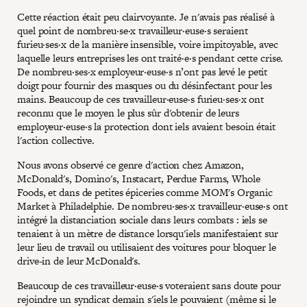
Cette réaction était peu clairvoyante. Je n'avais pas réalisé à
quel point de nombreu·se·x travailleur·euse·s seraient
furieu·ses·x de la manière insensible, voire impitoyable, avec
laquelle leurs entreprises les ont traité·e·s pendant cette crise.
De nombreu·ses·x employeur·euse·s n’ont pas levé le petit
doigt pour fournir des masques ou du désinfectant pour les
mains. Beaucoup de ces travailleur·euse·s furieu·ses·x ont
reconnu que le moyen le plus sûr d'obtenir de leurs
employeur·euse·s la protection dont iels avaient besoin était
l'action collective.
Nous avons observé ce genre d'action chez Amazon,
McDonald's, Domino's, Instacart, Perdue Farms, Whole
Foods, et dans de petites épiceries comme MOM's Organic
Market à Philadelphie. De nombreu·ses·x travailleur·euse·s ont
intégré la distanciation sociale dans leurs combats : iels se
tenaient à un mètre de distance lorsqu'iels manifestaient sur
leur lieu de travail ou utilisaient des voitures pour bloquer le
drive-in de leur McDonald's.
Beaucoup de ces travailleur·euse·s voteraient sans doute pour
rejoindre un syndicat demain s'iels le pouvaient (même si le