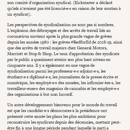
son comité d'organisation syndical. (Kickstarter a déclaré
qu'iels n'avaient pas été licencié·e·s en raison de leur soutien à
un syndicat).
Les perspectives de syndicalisation ne sont pas si sombres.
L'explosion des débrayages et des arrêts de travail liés au
coronavirus survient après la plus grande vague de grèves
depuis les années 1980 : les grèves #RedforEd de 2018-19, ainsi
que des arrêts de travail majeurs chez General Motors,
Marriott et Stop & Shop. Le taux d'approbation des syndicats
par le public a quasiment atteint son plus haut niveau en
cinquante ans. Il y a également eu une vague de
syndicalisation parmi les professeur·e·s adjoint·e·s, les
étudiant·e·s diplômé·e·s, les journalistes de la presse écrite et
numérique, les employé·e·s des musées, les infirmier·ère·s, les
travailleur·euse·s des magasins de cannabis et les employé·e·s
des organisations à but non lucratif.
Un autre développement bienvenu pour le monde du travail
est que les candidat·e·s démocrates à la présidence ont
présenté cette année les plans les plus ambitieux pour
reconstruire les syndicats depuis des décennies, mettant peut-
être fin à une longue période pendant laquelle le parti a