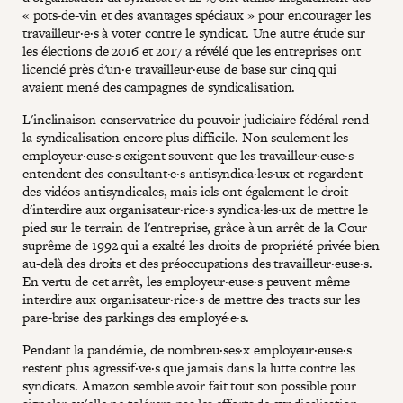
« pots-de-vin et des avantages spéciaux » pour encourager les
travailleur·e·s à voter contre le syndicat. Une autre étude sur
les élections de 2016 et 2017 a révélé que les entreprises ont
licencié près d'un·e travailleur·euse de base sur cinq qui
avaient mené des campagnes de syndicalisation.
L'inclinaison conservatrice du pouvoir judiciaire fédéral rend
la syndicalisation encore plus difficile. Non seulement les
employeur·euse·s exigent souvent que les travailleur·euse·s
entendent des consultant·e·s antisyndica·les·ux et regardent
des vidéos antisyndicales, mais iels ont également le droit
d'interdire aux organisateur·rice·s syndica·les·ux de mettre le
pied sur le terrain de l'entreprise, grâce à un arrêt de la Cour
suprême de 1992 qui a exalté les droits de propriété privée bien
au-delà des droits et des préoccupations des travailleur·euse·s.
En vertu de cet arrêt, les employeur·euse·s peuvent même
interdire aux organisateur·rice·s de mettre des tracts sur les
pare-brise des parkings des employé·e·s.
Pendant la pandémie, de nombreu·ses·x employeur·euse·s
restent plus agressif·ve·s que jamais dans la lutte contre les
syndicats. Amazon semble avoir fait tout son possible pour