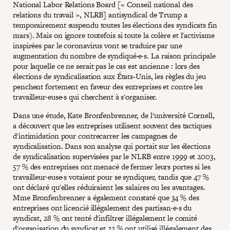
National Labor Relations Board [« Conseil national des
relations du travail », NLRB] antisyndical de Trump a
temporairement suspendu toutes les élections des syndicats fin
mars). Mais on ignore toutefois si toute la colère et l'activisme
inspirées par le coronavirus vont se traduire par une
augmentation du nombre de syndiqué·e·s. La raison principale
pour laquelle ce ne serait pas le cas est ancienne : lors des
élections de syndicalisation aux États-Unis, les règles du jeu
penchent fortement en faveur des entreprises et contre les
travailleur·euse·s qui cherchent à s'organiser.
Dans une étude, Kate Bronfenbrenner, de l'université Cornell,
a découvert que les entreprises utilisent souvent des tactiques
d'intimidation pour contrecarrer les campagnes de
syndicalisation. Dans son analyse qui portait sur les élections
de syndicalisation supervisées par le NLRB entre 1999 et 2003,
57 % des entreprises ont menacé de fermer leurs portes si les
travailleur·euse·s votaient pour se syndiquer, tandis que 47 %
ont déclaré qu'elles réduiraient les salaires ou les avantages.
Mme Bronfenbrenner a également constaté que 34 % des
entreprises ont licencié illégalement des partisan·e·s du
syndicat, 28 % ont tenté d'infiltrer illégalement le comité
d'organisation du syndicat et 22 % ont utilisé illégalement des