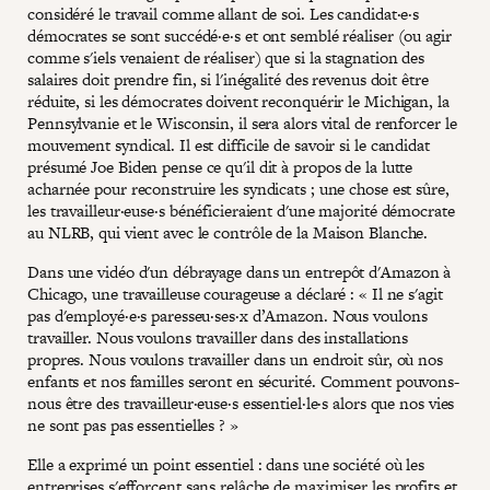
considéré le travail comme allant de soi. Les candidat·e·s
démocrates se sont succédé·e·s et ont semblé réaliser (ou agir
comme s'iels venaient de réaliser) que si la stagnation des
salaires doit prendre fin, si l'inégalité des revenus doit être
réduite, si les démocrates doivent reconquérir le Michigan, la
Pennsylvanie et le Wisconsin, il sera alors vital de renforcer le
mouvement syndical. Il est difficile de savoir si le candidat
présumé Joe Biden pense ce qu'il dit à propos de la lutte
acharnée pour reconstruire les syndicats ; une chose est sûre,
les travailleur·euse·s bénéficieraient d'une majorité démocrate
au NLRB, qui vient avec le contrôle de la Maison Blanche.
Dans une vidéo d'un débrayage dans un entrepôt d'Amazon à
Chicago, une travailleuse courageuse a déclaré : « Il ne s'agit
pas d'employé·e·s paresseu·ses·x d’Amazon. Nous voulons
travailler. Nous voulons travailler dans des installations
propres. Nous voulons travailler dans un endroit sûr, où nos
enfants et nos familles seront en sécurité. Comment pouvons-
nous être des travailleur·euse·s essentiel·le·s alors que nos vies
ne sont pas pas essentielles ? »
Elle a exprimé un point essentiel : dans une société où les
entreprises s'efforcent sans relâche de maximiser les profits et