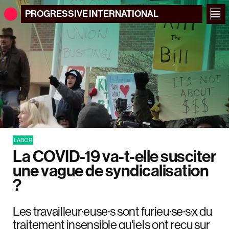
PROGRESSIVE
INTERNATIONAL
LABOR
La COVID-19 va-t-elle susciter
une vague de syndicalisation
?
Les travailleur·euse·s sont furieu·se·s·x du
traitement insensible qu'iels ont reçu sur