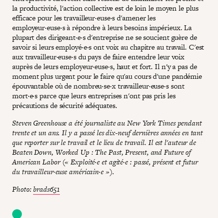
la productivité, l'action collective est de loin le moyen le plus
efficace pour les travailleur·euse·s d'amener les
employeur·euse·s à répondre à leurs besoins impérieux. La
plupart des dirigeant·e·s d'entreprise ne se soucient guère de
savoir si leurs employé·e·s ont voix au chapitre au travail. C'est
aux travailleur·euse·s du pays de faire entendre leur voix
auprès de leurs employeur·euse·s, haut et fort. Il n'y a pas de
moment plus urgent pour le faire qu'au cours d'une pandémie
épouvantable où de nombreu·se·x travailleur·euse·s sont
mort·e·s parce que leurs entreprises n'ont pas pris les
précautions de sécurité adéquates.
Steven Greenhouse a été journaliste au New York Times pendant
trente et un ans. Il y a passé les dix-neuf dernières années en tant
que reporter sur le travail et le lieu de travail. Il est l'auteur de
Beaten Down, Worked Up : The Past, Present, and Future of
American Labor (« Exploité·e et agité·e : passé, présent et futur
du travailleur·euse américain·e »).
Photo:
brads651