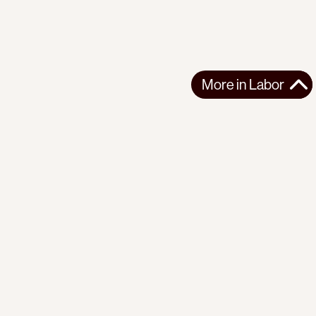
More in
Labor
More in
Labor
LATIN AMERICA
LABOR
2026-08-07