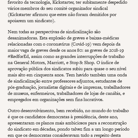
favorito da tecnologia, Kickstarter, ter subitamente despedido
vários membros do seu comité organizador sindical
(Kickstarter afirmou que estes não foram demitidos por
apoiarem um sindicato).
Nem todas as perspectivas de sindicalização são
desanimadoras. Esta explosão de greves e baixas-médicas
relacionadas com o coronavírus (Covid-19) vem depois da
maior vaga de greves desde os anos 80: as greves de 2018-19
#RedforEd, assim como as grandes interrupções de trabalho
na General Motors, Marriott, e Stop & Shop. O índice de
aprovação pública dos sindicatos subiu para quase o seu nível
mais alto em cinquenta anos. Tem havido também uma onda
de sindicalização entre professores adjuntos, estudantes de
pós-graduação, jornalistas digitais e de imprensa, trabalhadores
de museus, enfermeiros, trabalhadores de lojas de canábis, e
empregados em organizações sem fins lucrativos.
Outro desenvolvimento, bem recebido, no mundo do trabalho
é que os candidatos democratas à presidência, deste ano,
apresentaram os planos mais ambiciosos para a reconstrução
do sindicato em décadas, pondo talvez fim a um longo período
em que os democratas consideravam tudo a respeito desta