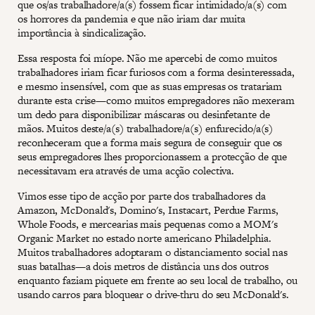
que os/as trabalhadore/a(s) fossem ficar intimidado/a(s) com
os horrores da pandemia e que não iriam dar muita
importância à sindicalização.
Essa resposta foi míope. Não me apercebi de como muitos
trabalhadores iriam ficar furiosos com a forma desinteressada,
e mesmo insensível, com que as suas empresas os tratariam
durante esta crise—como muitos empregadores não mexeram
um dedo para disponibilizar máscaras ou desinfetante de
mãos. Muitos deste/a(s) trabalhadore/a(s) enfurecido/a(s)
reconheceram que a forma mais segura de conseguir que os
seus empregadores lhes proporcionassem a protecção de que
necessitavam era através de uma acção colectiva.
Vimos esse tipo de acção por parte dos trabalhadores da
Amazon, McDonald's, Domino's, Instacart, Perdue Farms,
Whole Foods, e mercearias mais pequenas como a MOM's
Organic Market no estado norte americano Philadelphia.
Muitos trabalhadores adoptaram o distanciamento social nas
suas batalhas—a dois metros de distância uns dos outros
enquanto faziam piquete em frente ao seu local de trabalho, ou
usando carros para bloquear o drive-thru do seu McDonald's.