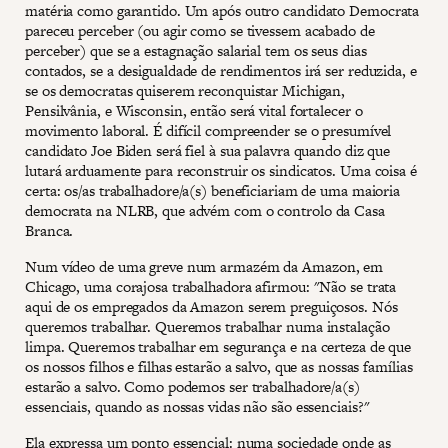
matéria como garantido. Um após outro candidato Democrata
pareceu perceber (ou agir como se tivessem acabado de
perceber) que se a estagnação salarial tem os seus dias
contados, se a desigualdade de rendimentos irá ser reduzida, e
se os democratas quiserem reconquistar Michigan,
Pensilvânia, e Wisconsin, então será vital fortalecer o
movimento laboral. É difícil compreender se o presumível
candidato Joe Biden será fiel à sua palavra quando diz que
lutará arduamente para reconstruir os sindicatos. Uma coisa é
certa: os/as trabalhadore/a(s) beneficiariam de uma maioria
democrata na NLRB, que advém com o controlo da Casa
Branca.
Num vídeo de uma greve num armazém da Amazon, em
Chicago, uma corajosa trabalhadora afirmou: "Não se trata
aqui de os empregados da Amazon serem preguiçosos. Nós
queremos trabalhar. Queremos trabalhar numa instalação
limpa. Queremos trabalhar em segurança e na certeza de que
os nossos filhos e filhas estarão a salvo, que as nossas famílias
estarão a salvo. Como podemos ser trabalhadore/a(s)
essenciais, quando as nossas vidas não são essenciais?"
Ela expressa um ponto essencial: numa sociedade onde as