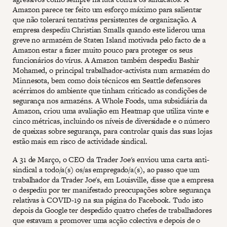
Amazon parece ter feito um esforço máximo para salientar
que não tolerará tentativas persistentes de organização. A
empresa despediu Christian Smalls quando este liderou uma
greve no armazém de Staten Island motivada pelo facto de a
Amazon estar a fazer muito pouco para proteger os seus
funcionários do vírus. A Amazon também despediu Bashir
Mohamed, o principal trabalhador-activista num armazém do
Minnesota, bem como dois técnicos em Seattle defensores
acérrimos do ambiente que tinham criticado as condições de
segurança nos armazéns. A Whole Foods, uma subsidiária da
Amazon, criou uma avaliação em Heatmap que utiliza vinte e
cinco métricas, incluindo os níveis de diversidade e o número
de queixas sobre segurança, para controlar quais das suas lojas
estão mais em risco de actividade sindical.
A 31 de Março, o CEO da Trader Joe's enviou uma carta anti-
sindical a todo/a(s) os/as empregado/a(s), ao passo que um
trabalhador da Trader Joe's, em Louisville, disse que a empresa
o despediu por ter manifestado preocupações sobre segurança
relativas à COVID-19 na sua página do Facebook. Tudo isto
depois da Google ter despedido quatro chefes de trabalhadores
que estavam a promover uma acção colectiva e depois de o