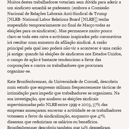
Muitos destes trabalhadores votariam sem dúvida para aderir a
um sindicato amanhã se pudessem (embora a Comissão
Nacional de Relações Laborais Anti-Sindical da Trump
[NLRB- National Labor Relations Board [NLRB]] tenha
suspendido temporariamente no final de Março todas as
eleições para os sindicatos). Mas permanece muito pouco
claro se toda esta raiva e activismo inspirados pelo coronavírus
irá resultar num aumento da afiliação sindical. A razão
principal pela qual isso poderá não vir a acontecer é uma razão
já antiga: quando há eleições de sindicatos nos Estados Unidos,
o campo de ação é bastante tendencioso a favor das
corporações e contra os trabalhadores que procuram
organizar-se.
Kate Bronfenbrenner, da Universidade de Cornell, descobriu
num estudo que empresas utilizam frequentemente tácticas de
intimidação para impedir que trabalhadores se organizem. Na
sua investigação, que analisou as eleições sindicais
supervisionadas pelo NLRB entre 1999 e 2003, 57% das
empresas ameaçaram encerrar a actividade se os trabalhadores
votassem a favor da sindicalização, enquanto que 47%
disseram que reduziriam os salários ou benefícios.
Bronfenbrenner descobriu também que 34% despediram