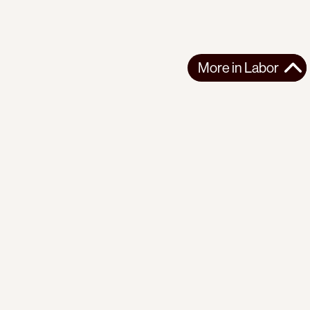
More in
Labor
More in
Labor
LATIN AMERICA
LABOR
2026-07-02