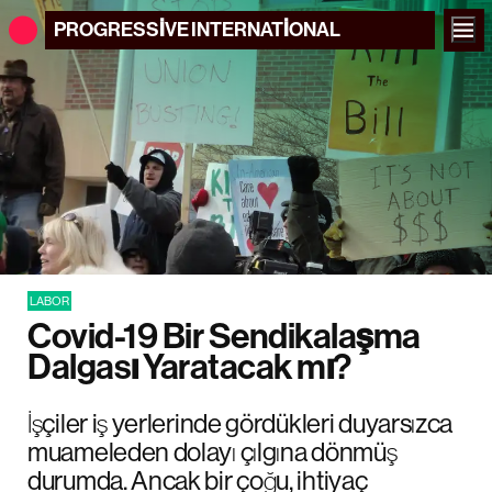
PROGRESSIVE
INTERNATIONAL
LABOR
Covid-19 Bir Sendikalaşma
Dalgası Yaratacak mı?
İşçiler iş yerlerinde gördükleri duyarsızca
muameleden dolayı çılgına dönmüş
durumda. Ancak bir çoğu, ihtiyaç