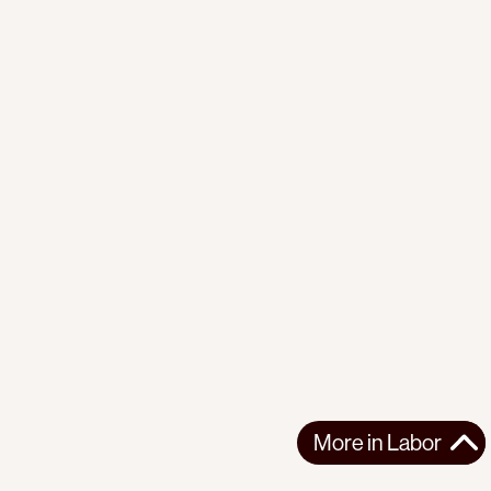
More in
Labor