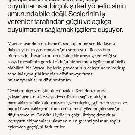
duyulmaması, birçok şirket yöneticisinin
umurunda bile değil. Seslerinin iş
verenler tarafından güçlü ve açıkça
duyulmasını sağlamak işçilere düşüyor.
Mart ortasında birisi bana Covid-19’un bir sendikalaşma
dalgası yaratıp yaratmayacağını sormuştu. İlk cevabım
olumsuzdu. İnsanların toplu halde bir araya gelemediği ve
sosyal mesafenin gerekli olduğu bir ortamda işçiler nasıl birlik
olabilirdi ki? Ayrıca, işçilerin pandeminin dehşetinden korkup
sendikalaşma gibi konuları düşünmeye fırsat
bulamayacaklarını düşünmüştüm.
Cevabım ileri görüşlülükten uzaktı. Kriz döneminde,
çalışanlarına maske veya dezenfektan sağlamak için
parmaklarını bile kaldırmayan işverenlerin, işçilere duyarsız ve
hatta lâkayt yaklaşımlarının onları nasıl çileden çıkaracağını
düşünemedim. Bu öfkeli işçilerin çoğu, ihtiyaç duydukları
koruyucu ekipmanlara ulaşmanın en garanti yolunun toplu
eylemden geçtiğini fark ettiler.