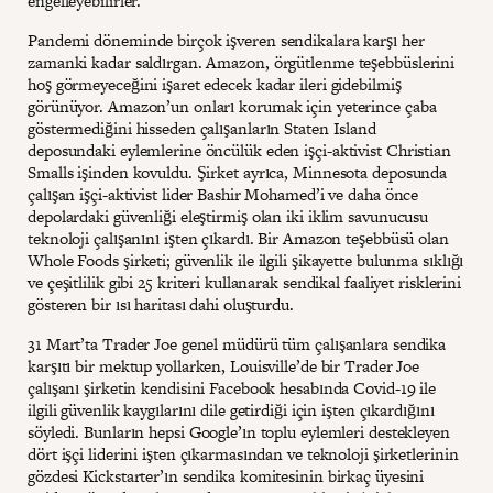
engelleyebilirler.
Pandemi döneminde birçok işveren sendikalara karşı her
zamanki kadar saldırgan. Amazon, örgütlenme teşebbüslerini
hoş görmeyeceğini işaret edecek kadar ileri gidebilmiş
görünüyor. Amazon’un onları korumak için yeterince çaba
göstermediğini hisseden çalışanların Staten Island
deposundaki eylemlerine öncülük eden işçi-aktivist Christian
Smalls işinden kovuldu. Şirket ayrıca, Minnesota deposunda
çalışan işçi-aktivist lider Bashir Mohamed’i ve daha önce
depolardaki güvenliği eleştirmiş olan iki iklim savunucusu
teknoloji çalışanını işten çıkardı. Bir Amazon teşebbüsü olan
Whole Foods şirketi; güvenlik ile ilgili şikayette bulunma sıklığı
ve çeşitlilik gibi 25 kriteri kullanarak sendikal faaliyet risklerini
gösteren bir ısı haritası dahi oluşturdu.
31 Mart’ta Trader Joe genel müdürü tüm çalışanlara sendika
karşıtı bir mektup yollarken, Louisville’de bir Trader Joe
çalışanı şirketin kendisini Facebook hesabında Covid-19 ile
ilgili güvenlik kaygılarını dile getirdiği için işten çıkardığını
söyledi. Bunların hepsi Google’ın toplu eylemleri destekleyen
dört işçi liderini işten çıkarmasından ve teknoloji şirketlerinin
gözdesi Kickstarter’ın sendika komitesinin birkaç üyesini