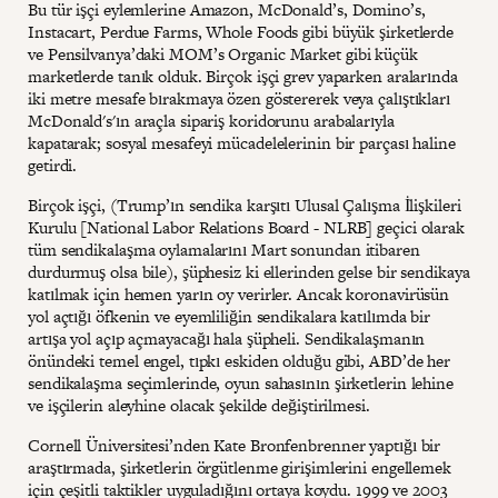
Bu tür işçi eylemlerine Amazon, McDonald’s, Domino’s,
Instacart, Perdue Farms, Whole Foods gibi büyük şirketlerde
ve Pensilvanya’daki MOM’s Organic Market gibi küçük
marketlerde tanık olduk. Birçok işçi grev yaparken aralarında
iki metre mesafe bırakmaya özen göstererek veya çalıştıkları
McDonald's'ın araçla sipariş koridorunu arabalarıyla
kapatarak; sosyal mesafeyi mücadelelerinin bir parçası haline
getirdi.
Birçok işçi, (Trump’ın sendika karşıtı Ulusal Çalışma İlişkileri
Kurulu [National Labor Relations Board - NLRB] geçici olarak
tüm sendikalaşma oylamalarını Mart sonundan itibaren
durdurmuş olsa bile), şüphesiz ki ellerinden gelse bir sendikaya
katılmak için hemen yarın oy verirler. Ancak koronavirüsün
yol açtığı öfkenin ve eyemliliğin sendikalara katılımda bir
artışa yol açıp açmayacağı hala şüpheli. Sendikalaşmanın
önündeki temel engel, tıpkı eskiden olduğu gibi, ABD’de her
sendikalaşma seçimlerinde, oyun sahasının şirketlerin lehine
ve işçilerin aleyhine olacak şekilde değiştirilmesi.
Cornell Üniversitesi’nden Kate Bronfenbrenner yaptığı bir
araştırmada, şirketlerin örgütlenme girişimlerini engellemek
için çeşitli taktikler uyguladığını ortaya koydu. 1999 ve 2003