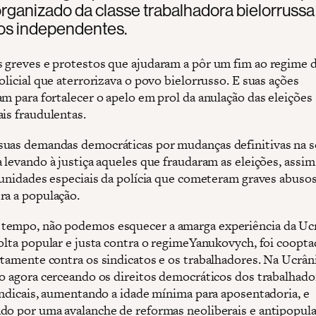
organizado da classe trabalhadora bielorrussa
tos independentes.
 greves e protestos que ajudaram a pôr um fim ao regime 
olicial que aterrorizava o povo bielorrusso. E suas ações
am para fortalecer o apelo em prol da anulação das eleições
ais fraudulentas.
uas demandas democráticas por mudanças definitivas na 
a levando à justiça aqueles que fraudaram as eleições, assi
e unidades especiais da polícia que cometeram graves abuso
ra a população.
empo, não podemos esquecer a amarga experiência da Uc
volta popular e justa contra o regimeYanukovych, foi coopta
rtamente contra os sindicatos e os trabalhadores. Na Ucrâni
ão agora cerceando os direitos democráticos dos trabalhado
sindicais, aumentando a idade mínima para aposentadoria, e
do por uma avalanche de reformas neoliberais e antipopula