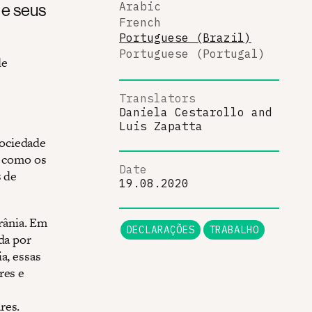
 e seus
Arabic
French
Portuguese (Brazil)
Portuguese (Portugal)
de
Translators
Daniela Cestarollo
and
Luis Zapatta
sociedade
m como os
Date
s de
19.08.2020
rânia. Em
DECLARAÇÕES
TRABALHO
da por
a, essas
res e
res.