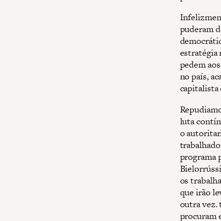
Infelizmen
puderam de
democrátic
estratégia
pedem aos 
no país, ac
capitalist
Repudiamos
luta contí
o autoritar
trabalhado
programa p
Bielorrúss
os trabalh
que irão le
outra vez. 
procuram e