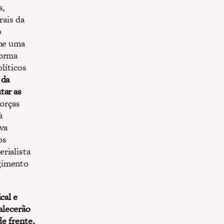
s,
rais da
o
rne uma
forma
olíticos
 da
tar as
forças
à
iva
os
rialista
rgimento
cal e
alecerão
de frente,