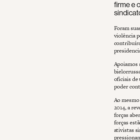
firme e 
sindica
Foram suas
violência p
contribuír
presidenci
Apoiamos s
bielorruss
oficiais d
poder cont
Ao mesmo t
2014, a re
forças abe
forças est
ativistas 
pressionan