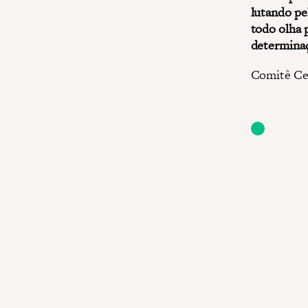
lutando pe
todo olha 
determinaç
Comitê Cen