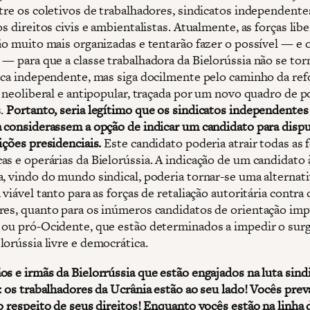
ntre os coletivos de trabalhadores, sindicatos independente
os direitos civis e ambientalistas. Atualmente, as forças libe
tão muito mais organizadas e tentarão fazer o possível — e 
 — para que a classe trabalhadora da Bielorússia não se to
tica independente, mas siga docilmente pelo caminho da re
, neoliberal e antipopular, traçada por um novo quadro de p
s.
Portanto, seria legítimo que os sindicatos independentes
a considerassem a opção de indicar um candidato para dispu
ições presidenciais.
Este candidato poderia atrair todas as 
as e operárias da Bielorússia. A indicação de um candidato 
a, vindo do mundo sindical, poderia tornar-se uma alternat
 viável tanto para as forças de retaliação autoritária contra 
res, quanto para os inúmeros candidatos de orientação impe
 ou pró-Ocidente, que estão determinados a impedir o su
lorússia livre e democrática.
s e irmãs da Bielorrússia que estão engajados na luta sindi
a: os trabalhadores da Ucrânia estão ao seu lado! Vocês prev
o respeito de seus direitos! Enquanto vocês estão na linha 