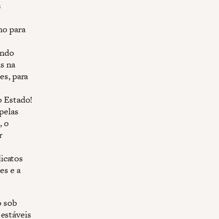
s
no para
ando
s na
es, para
o Estado!
pelas
, o
r
dicatos
es e a
o sob
 estáveis