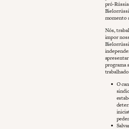
pró-Rússia
Bielorrúss
momento a
Nós, trabal
impor noss
Bielorrússi
independen
apresentar
programa s
trabalhado
O can
sindi
estab
deter
inici
pede
Salva