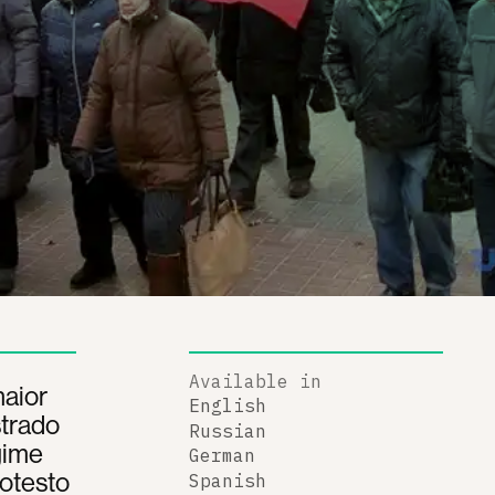
Available in
maior
English
strado
Russian
gime
German
rotesto
Spanish