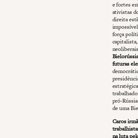
e fortes e
ativistas d
direita es
impossível
força polí
capitalista
neoliberai
Bielorússi
futuras ele
democrátic
presidênci
estratégica
trabalhado
pró-Rússia
de uma Bie
Caros irmão
trabalhist
na luta pel