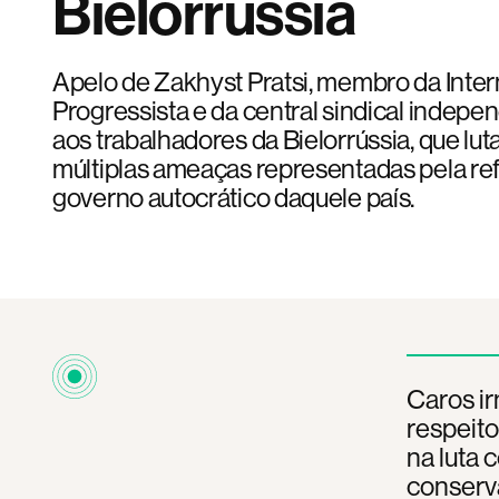
Bielorrússia
Apelo de Zakhyst Pratsi, membro da Inter
Progressista e da central sindical indepe
aos trabalhadores da Bielorrússia, que lu
múltiplas ameaças representadas pela ref
governo autocrático daquele país.
Caros ir
respeit
na luta 
conserva