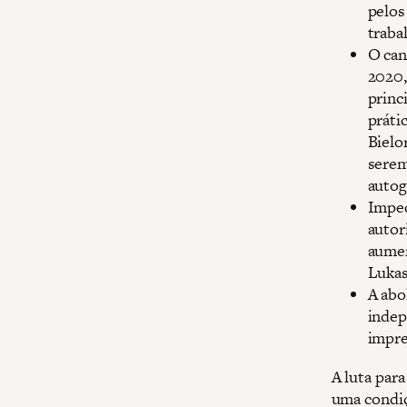
pelos
traba
O can
2020,
princ
práti
Bielo
serem
autog
Imped
autor
aumen
Luka
A abo
indep
impre
A luta para
uma condiç