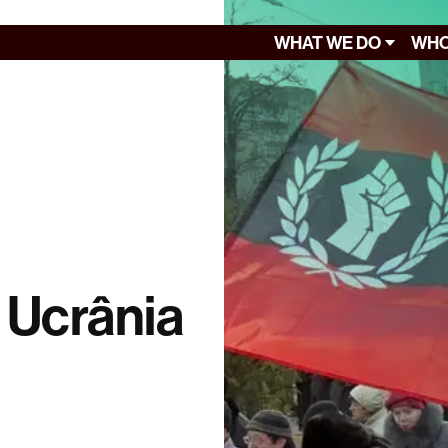
WHAT WE DO
WHO
 Ucrânia