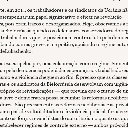
te, em 2014, os trabalhadores e os sindicatos da Ucrânia nã
sempenhar um papel significativo e eficaz na revolução
a, pois eram fracos e desorganizados. Hoje, observamos a
 na Bielorrússia quando os defensores conservadores do re
trabalhadores que se posicionem contra a luta pela democ
abando com as greves e, na prática, apoiando o regime autor
a deLukashenko.
 esses apelos por, uma colaboração com o regime. Somen
nua pela democracia poderá dar esperança aos trabalhadore
ismo e a violência cheguem ao fim. É preciso que as classes
ras e os sindicatos da Bielorrússia desenvolvam com urgên
róprio de reivindicações — que previna que o futuro de u
ia livre e democrática possa sucumbir às reformas neolibera
adores. São precisamente as reformas neoliberais e as priva
var o país de volta à ditadura e à violência policial, fortalec
tanto as forças revanchistas do autoritarismo quanto as que
stabelecer regimes de controle externo — ambos pró-ocid