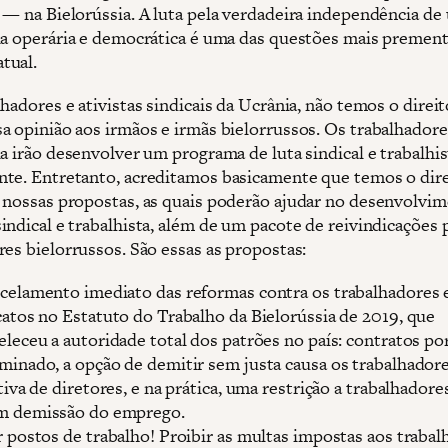
 — na Bielorússia. A luta pela verdadeira independência de
ia operária e democrática é uma das questões mais premen
tual.
hadores e ativistas sindicais da Ucrânia, não temos o direi
a opinião aos irmãos e irmãs bielorrussos. Os trabalhadore
a irão desenvolver um programa de luta sindical e trabalhis
te. Entretanto, acreditamos basicamente que temos o dire
 nossas propostas, as quais poderão ajudar no desenvolvi
indical e trabalhista, além de um pacote de reivindicações 
res bielorrussos. São essas as propostas:
celamento imediato das reformas contra os trabalhadores 
catos no Estatuto do Trabalho da Bielorússia de 2019, que
eleceu a autoridade total dos patrões no país: contratos po
minado, a opção de demitir sem justa causa os trabalhador
ativa de diretores, e na prática, uma restrição a trabalhadore
m demissão do emprego.
r postos de trabalho! Proibir as multas impostas aos traba