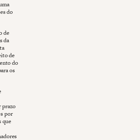
 uma
tes do
to de
s da
ta
ito de
mento do
para os
e
r prazo
es por
s que
lhadores