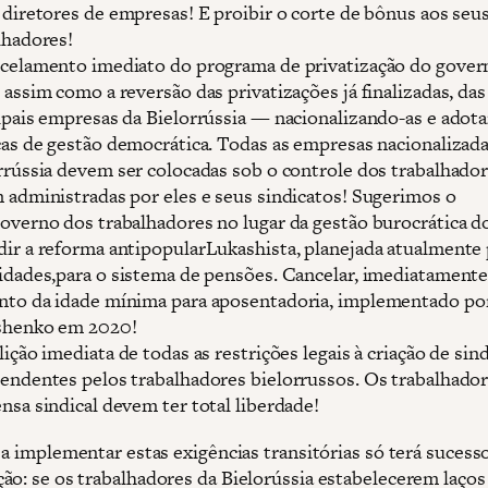
 diretores de empresas! E proibir o corte de bônus aos seu
lhadores!
celamento imediato do programa de privatização do gover
 assim como a reversão das privatizações já finalizadas, das
ipais empresas da Bielorrússia — nacionalizando-as e adot
cas de gestão democrática. Todas as empresas nacionalizada
rrússia devem ser colocadas sob o controle dos trabalhador
 administradas por eles e seus sindicatos! Sugerimos o
overno dos trabalhadores no lugar da gestão burocrática d
ir a reforma antipopularLukashista, planejada atualmente 
idades,para o sistema de pensões. Cancelar, imediatamente
to da idade mínima para aposentadoria, implementado po
shenko em 2020!
lição imediata de todas as restrições legais à criação de sin
endentes pelos trabalhadores bielorrussos. Os trabalhador
nsa sindical devem ter total liberdade!
 a implementar estas exigências transitórias só terá sucess
ão: se os trabalhadores da Bielorússia estabelecerem laços