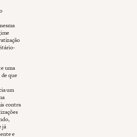
o
 mesma
gime
ratização
itário-
te uma
s de que
cia um
ma
is contra
tizações
endo,
 já
ente e