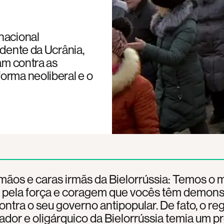
nacional
ndente da Ucrânia,
tam contra as
orma neoliberal e o
mãos e caras irmãs da Bielorrússia: Temos o 
o pela força e coragem que vocês têm demon
contra o seu governo antipopular. De fato, o re
dor e oligárquico da Bielorrússia temia um p