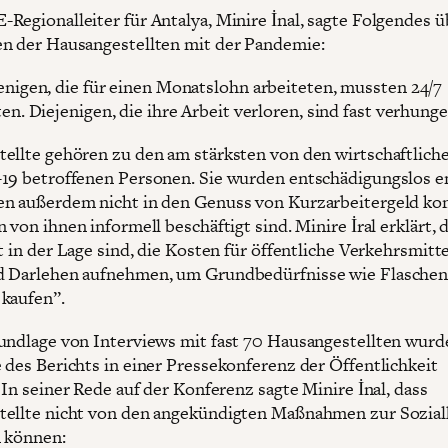
Regionalleiter für Antalya, Minire İnal, sagte Folgendes ü
n der Hausangestellten mit der Pandemie:
enigen, die für einen Monatslohn arbeiteten, mussten 24/7
ten. Diejenigen, die ihre Arbeit verloren, sind fast verhunge
ellte gehören zu den am stärksten von den wirtschaftlich
19 betroffenen Personen. Sie wurden entschädigungslos e
n außerdem nicht in den Genuss von Kurzarbeitergeld k
 von ihnen informell beschäftigt sind. Minire İral erklärt, 
t in der Lage sind, die Kosten für öffentliche Verkehrsmitt
d Darlehen aufnehmen, um Grundbedürfnisse wie Flasche
kaufen”.
undlage von Interviews mit fast 70 Hausangestellten wurd
 des Berichts in einer Pressekonferenz der Öffentlichkeit
 In seiner Rede auf der Konferenz sagte Minire İnal, dass
ellte nicht von den angekündigten Maßnahmen zur Sozialh
n können: