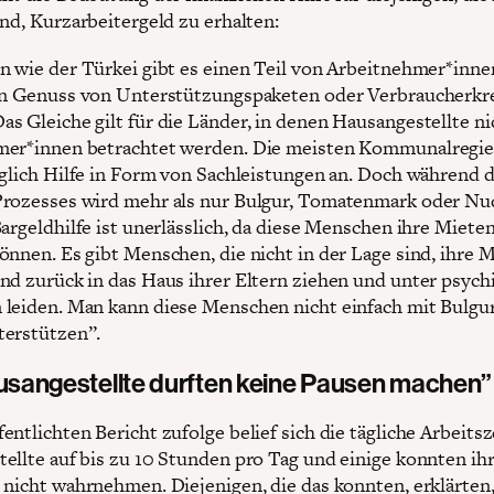
ind, Kurzarbeitergeld zu erhalten:
n wie der Türkei gibt es einen Teil von Arbeitnehmer*innen
en Genuss von Unterstützungspaketen oder Verbraucherkr
s Gleiche gilt für die Länder, in denen Hausangestellte nic
mer*innen betrachtet werden. Die meisten Kommunalregi
iglich Hilfe in Form von Sachleistungen an. Doch während 
rozesses wird mehr als nur Bulgur, Tomatenmark oder Nu
argeldhilfe ist unerlässlich, da diese Menschen ihre Mieten
önnen. Es gibt Menschen, die nicht in der Lage sind, ihre 
nd zurück in das Haus ihrer Eltern ziehen und unter psych
leiden. Man kann diese Menschen nicht einfach mit Bulgu
erstützen”.
usangestellte durften keine Pausen machen”
ntlichten Bericht zufolge belief sich die tägliche Arbeitsz
ellte auf bis zu 10 Stunden pro Tag und einige konnten ih
 nicht wahrnehmen. Diejenigen, die das konnten, erklärten,