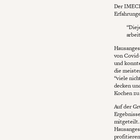
Der IMECE-
Erfahrunge
“Diej
arbei
Hausangest
von Covid-
und konnte
die meisten
“viele nich
decken un
Kochen zu 
Auf der Gr
Ergebnisse
mitgeteilt.
Hausangest
profitiere