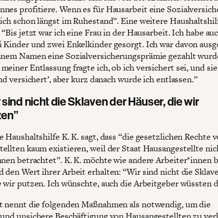
nes profitiere. Wenn es für Hausarbeit eine Sozialversic
 ich schon längst im Ruhestand”. Eine weitere Haushaltshilf
 “Bis jetzt war ich eine Frau in der Hausarbeit. Ich habe auc
 Kinder und zwei Enkelkinder gesorgt. Ich war davon ausg
inem Namen eine Sozialversicherungsprämie gezahlt wurd
einer Entlassung fragte ich, ob ich versichert sei, und sie
ind versichert’, aber kurz danach wurde ich entlassen.”
 sind nicht die Sklaven der Häuser, die wir
zen”
e Haushaltshilfe K. K. sagt, dass “die gesetzlichen Rechte 
ellten kaum existieren, weil der Staat Hausangestellte nich
nnen betrachtet”. K. K. möchte wie andere Arbeiter*innen 
 den Wert ihrer Arbeit erhalten: “Wir sind nicht die Sklav
e wir putzen. Ich wünschte, auch die Arbeitgeber wüssten d
t nennt die folgenden Maßnahmen als notwendig, um die
 und unsichere Beschäftigung von Hausangestellten zu ver