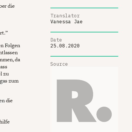
ber die
Translator
Vanessa Jae
rt.”
Date
en Folgen
25.08.2020
ntlassen
ommen, da
Source
dass
el zu
ngas zum
en die
ilfe