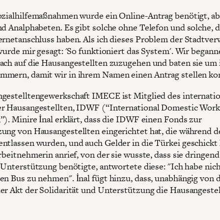
ozialhilfemaßnahmen wurde ein Online-Antrag benötigt, ab
nd Analphabeten. Es gibt solche ohne Telefon und solche, d
ernetanschluss haben. Als ich dieses Problem der Stadtver
 wurde mir gesagt: 'So funktioniert das System'. Wir begann
ach auf die Hausangestellten zuzugehen und baten sie um 
mern, damit wir in ihrem Namen einen Antrag stellen ko
gestelltengewerkschaft IMECE ist Mitglied des internati
r Hausangestellten, IDWF (“International Domestic Work
”). Minire İnal erklärt, dass die IDWF einen Fonds zur
ung von Hausangestellten eingerichtet hat, die während d
ntlassen wurden, und auch Gelder in die Türkei geschickt 
rbeitnehmerin anrief, von der sie wusste, dass sie dringend
e Unterstützung benötigte, antwortete diese: "Ich habe nic
en Bus zu nehmen". İnal fügt hinzu, dass, unabhängig von 
er Akt der Solidarität und Unterstützung die Hausangeste