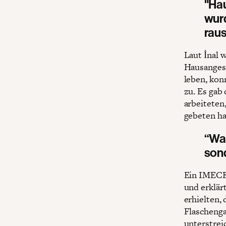
"Hau
wurd
rau
Laut İnal 
Hausangest
leben, kon
zu. Es gab
arbeiteten
gebeten ha
“Was
sond
Ein IMECE-
und erklär
erhielten, 
Flaschenga
unterstreic