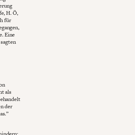
herung
e, H. Ö,
h für
egangen,
e. Eine
 sagten
von
t als
behandelt
en der
as.”
hindern: