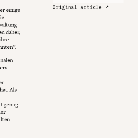
Original article
🔗
er einige
ie
waltung
en daher,
ihre
nnten”.
onalen
ers
er
hat. Als
ht genug
der
llten