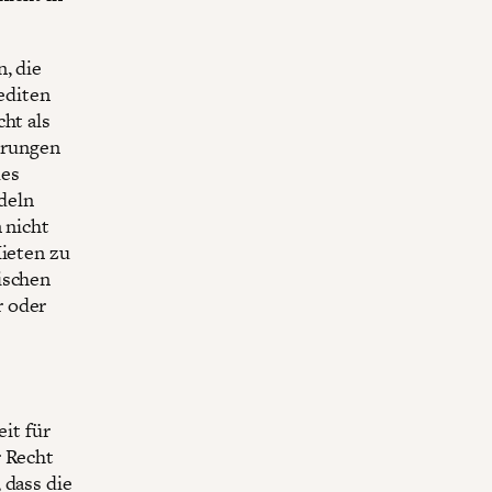
, die
editen
ht als
erungen
des
deln
 nicht
Mieten zu
ischen
r oder
eit für
r Recht
 dass die