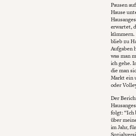
Pausen auf
Hause unte
Hausangest
erwartet, 
kümmern. D
blieb zu H
Aufgaben h
was man mi
ich gehe. I
die man sic
Markt ein u
oder Volley
Der Berich
Hausangeste
folgt: “Ich
über meine
im Jahr, f
Sozialvers