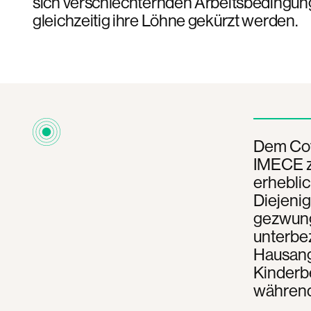
sich verschlechternden Arbeitsbedingu
gleichzeitig ihre Löhne gekürzt werden.
Dem Cov
IMECE z
erheblic
Diejenig
gezwung
unterbe
Hausang
Kinderbe
während