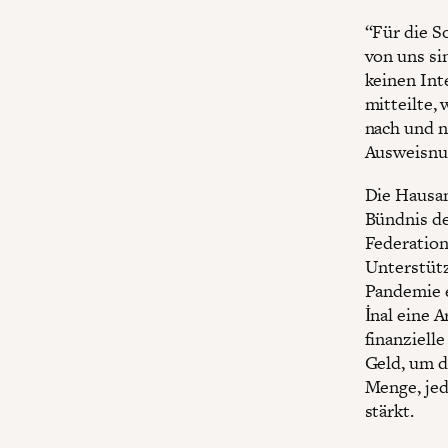
“Für die S
von uns si
keinen Int
mitteilte,
nach und n
Ausweisnum
Die Hausan
Bündnis de
Federation
Unterstütz
Pandemie e
İnal eine A
finanziell
Geld, um d
Menge, jed
stärkt.