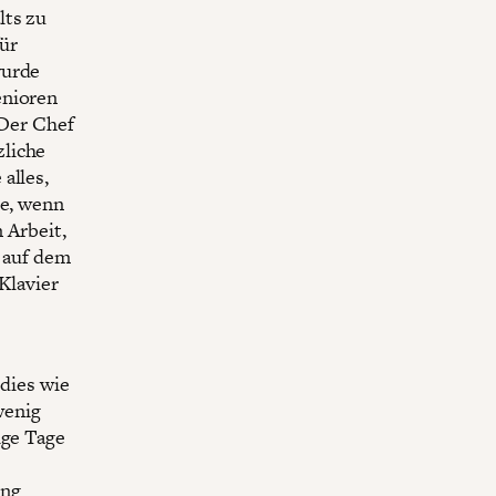
lts zu
ür
wurde
enioren
“Der Chef
zliche
alles,
de, wenn
n Arbeit,
e auf dem
Klavier
 dies wie
wenig
ige Tage
ung