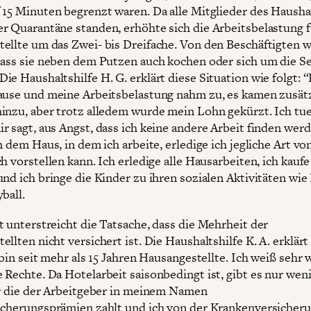
 15 Minuten begrenzt waren. Da alle Mitglieder des Hausha
r Quarantäne standen, erhöhte sich die Arbeitsbelastung f
ellte um das Zwei- bis Dreifache. Von den Beschäftigten 
dass sie neben dem Putzen auch kochen oder sich um die S
ie Haushaltshilfe H. G. erklärt diese Situation wie folgt: 
ause und meine Arbeitsbelastung nahm zu, es kamen zusät
inzu, aber trotz alledem wurde mein Lohn gekürzt. Ich tue 
r sagt, aus Angst, dass ich keine andere Arbeit finden wer
n dem Haus, in dem ich arbeite, erledige ich jegliche Art vo
h vorstellen kann. Ich erledige alle Hausarbeiten, ich kauf
nd ich bringe die Kinder zu ihren sozialen Aktivitäten wie 
ball.
t unterstreicht die Tatsache, dass die Mehrheit der
llten nicht versichert ist. Die Haushaltshilfe K. A. erklärt
 bin seit mehr als 15 Jahren Hausangestellte. Ich weiß sehr 
 Rechte. Da Hotelarbeit saisonbedingt ist, gibt es nur wen
ür die der Arbeitgeber in meinem Namen
icherungsprämien zahlt und ich von der Krankenversicher