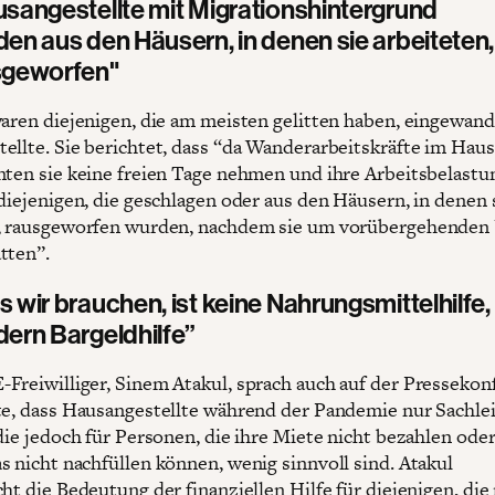
sangestellte mit Migrationshintergrund
en aus den Häusern, in denen sie arbeiteten,
sgeworfen"
waren diejenigen, die am meisten gelitten haben, eingewan
ellte. Sie berichtet, dass “da Wanderarbeitskräfte im Haus
nten sie keine freien Tage nehmen und ihre Arbeitsbelast
 diejenigen, die geschlagen oder aus den Häusern, in denen 
, rausgeworfen wurden, nachdem sie um vorübergehenden
tten”.
 wir brauchen, ist keine Nahrungsmittelhilfe,
ern Bargeldhilfe”
Freiwilliger, Sinem Atakul, sprach auch auf der Pressekon
te, dass Hausangestellte während der Pandemie nur Sachle
die jedoch für Personen, die ihre Miete nicht bezahlen oder
s nicht nachfüllen können, wenig sinnvoll sind. Atakul
ht die Bedeutung der finanziellen Hilfe für diejenigen, die 