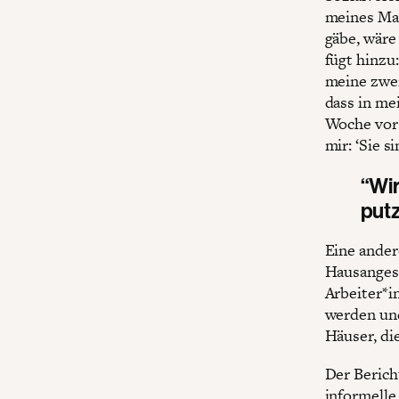
meines Man
gäbe, wäre
fügt hinzu:
meine zwei
dass in me
Woche vor m
mir: ‘Sie s
“Wir
put
Eine ander
Hausangest
Arbeiter*i
werden und
Häuser, di
Der Berich
informelle