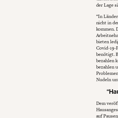
der Lage s
“In Länder
nicht in d
kommen. Da
Arbeitneh
bieten led
Covid-19-P
benötigt. B
bezahlen k
bezahlen u
Problemen 
Nudeln unt
“Ha
Dem veröffe
Hausangest
auf Pausen