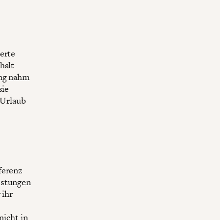
derte
halt
ung nahm
sie
 Urlaub
ferenz
istungen
 ihr
nicht in