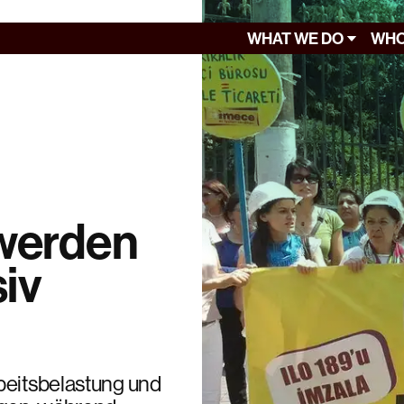
WHAT WE DO
WHO
 werden
siv
beitsbelastung und