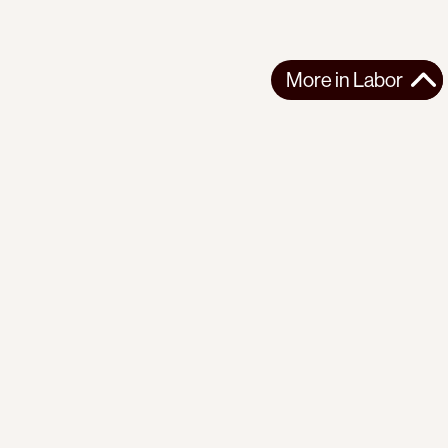
More in
Labor
More in
Labor
LATIN AMERICA
LABOR
2026-07-02
Bodies for Export: Blood Cherries