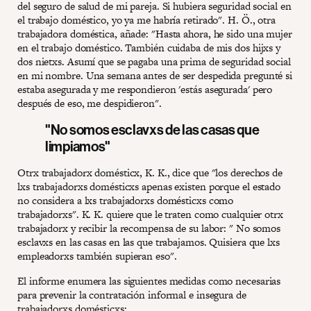
del seguro de salud de mi pareja. Si hubiera seguridad social en
el trabajo doméstico, yo ya me habría retirado". H. Ö., otra
trabajadora doméstica, añade: "Hasta ahora, he sido una mujer
en el trabajo doméstico. También cuidaba de mis dos hijxs y
dos nietxs. Asumí que se pagaba una prima de seguridad social
en mi nombre. Una semana antes de ser despedida pregunté si
estaba asegurada y me respondieron 'estás asegurada' pero
después de eso, me despidieron".
"No somos esclavxs de las casas que
limpiamos"
Otrx trabajadorx domésticx, K. K., dice que "los derechos de
lxs trabajadorxs domésticxs apenas existen porque el estado
no considera a lxs trabajadorxs domésticxs como
trabajadorxs". K. K. quiere que le traten como cualquier otrx
trabajadorx y recibir la recompensa de su labor: " No somos
esclavxs en las casas en las que trabajamos. Quisiera que lxs
empleadorxs también supieran eso".
El informe enumera las siguientes medidas como necesarias
para prevenir la contratación informal e insegura de
trabajadorxs domésticxs: