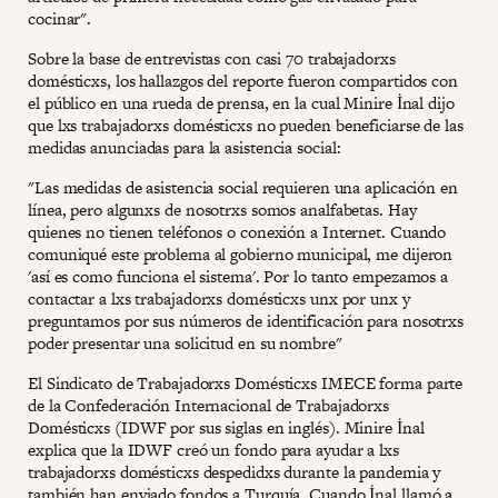
cocinar".
Sobre la base de entrevistas con casi 70 trabajadorxs
domésticxs, los hallazgos del reporte fueron compartidos con
el público en una rueda de prensa, en la cual Minire İnal dijo
que lxs trabajadorxs domésticxs no pueden beneficiarse de las
medidas anunciadas para la asistencia social:
"Las medidas de asistencia social requieren una aplicación en
línea, pero algunxs de nosotrxs somos analfabetas. Hay
quienes no tienen teléfonos o conexión a Internet. Cuando
comuniqué este problema al gobierno municipal, me dijeron
'así es como funciona el sistema'. Por lo tanto empezamos a
contactar a lxs trabajadorxs domésticxs unx por unx y
preguntamos por sus números de identificación para nosotrxs
poder presentar una solicitud en su nombre"
El Sindicato de Trabajadorxs Domésticxs IMECE forma parte
de la Confederación Internacional de Trabajadorxs
Domésticxs (IDWF por sus siglas en inglés). Minire İnal
explica que la IDWF creó un fondo para ayudar a lxs
trabajadorxs domésticxs despedidxs durante la pandemia y
también han enviado fondos a Turquía. Cuando İnal llamó a