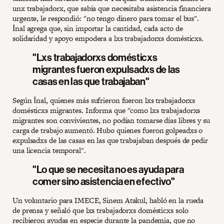
unx trabajadorx, que sabía que necesitaba asistencia financiera
urgente, le respondió: "no tengo dinero para tomar el bus".
İnal agrega que, sin importar la cantidad, cada acto de
solidaridad y apoyo empodera a lxs trabajadorxs domésticxs.
"Lxs trabajadorxs domésticxs
migrantes fueron expulsadxs de las
casas en las que trabajaban"
Según İnal, quienes más sufrieron fueron lxs trabajadorxs
domésticxs migrantes. Informa que "como lxs trabajadorxs
migrantes son convivientes, no podían tomarse días libres y su
carga de trabajo aumentó. Hubo quienes fueron golpeadxs o
expulsadxs de las casas en las que trabajaban después de pedir
una licencia temporal".
"Lo que se necesita no es ayuda para
comer sino asistencia en efectivo"
Un voluntario para IMECE, Sinem Atakul, habló en la rueda
de prensa y señaló que lxs trabajadorxs domésticxs solo
recibieron ayudas en especie durante la pandemia, que no