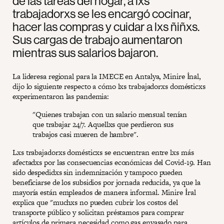
de las tareas del hogar, a lxs
trabajadorxs se les encargó cocinar,
hacer las compras y cuidar a lxs ñiñxs.
Sus cargas de trabajo aumentaron
mientras sus salarios bajaron.
La lideresa regional para la IMECE en Antalya, Minire İnal,
dijo lo siguiente respecto a cómo lxs trabajadorxs domésticxs
experimentaron las pandemia:
"Quienes trabajan con un salario mensual tenían
que trabajar 24/7. Aquellxs que perdieron sus
trabajos casi mueren de hambre".
Lxs trabajadorxs domésticxs se encuentran entre lxs más
afectadxs por las consecuencias económicas del Covid-19. Han
sido despedidxs sin indemnización y tampoco pueden
beneficiarse de los subsidios por jornada reducida, ya que la
mayoría están empleados de manera informal. Minire İral
explica que "muchxs no pueden cubrir los costos del
transporte público y solicitan préstamos para comprar
artículos de primera necesidad como gas envasado para