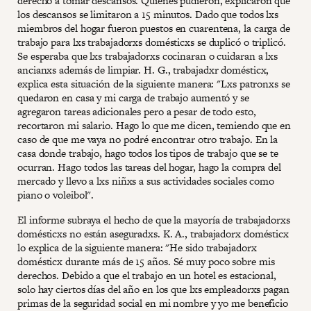
derecho a tomar descansos. Quienes pudieron, explicaron que
los descansos se limitaron a 15 minutos. Dado que todos lxs
miembros del hogar fueron puestos en cuarentena, la carga de
trabajo para lxs trabajadorxs domésticxs se duplicó o triplicó.
Se esperaba que lxs trabajadorxs cocinaran o cuidaran a lxs
ancianxs además de limpiar. H. G., trabajadxr domésticx,
explica esta situación de la siguiente manera: "Lxs patronxs se
quedaron en casa y mi carga de trabajo aumentó y se
agregaron tareas adicionales pero a pesar de todo esto,
recortaron mi salario. Hago lo que me dicen, temiendo que en
caso de que me vaya no podré encontrar otro trabajo. En la
casa donde trabajo, hago todos los tipos de trabajo que se te
ocurran. Hago todos las tareas del hogar, hago la compra del
mercado y llevo a lxs niñxs a sus actividades sociales como
piano o voleibol".
El informe subraya el hecho de que la mayoría de trabajadorxs
domésticxs no están aseguradxs. K. A., trabajadorx domésticx
lo explica de la siguiente manera: "He sido trabajadorx
domésticx durante más de 15 años. Sé muy poco sobre mis
derechos. Debido a que el trabajo en un hotel es estacional,
solo hay ciertos días del año en los que lxs empleadorxs pagan
primas de la seguridad social en mi nombre y yo me beneficio