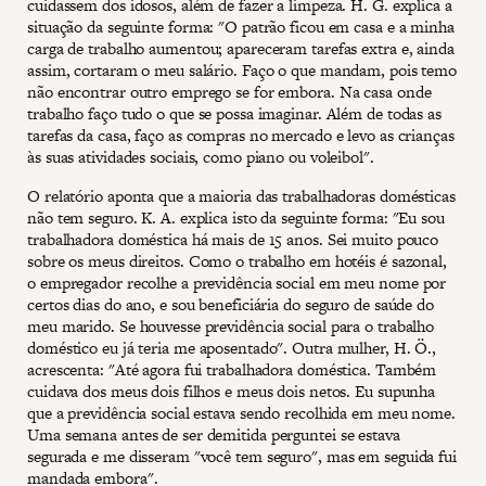
cuidassem dos idosos, além de fazer a limpeza. H. G. explica a
situação da seguinte forma: "O patrão ficou em casa e a minha
carga de trabalho aumentou; apareceram tarefas extra e, ainda
assim, cortaram o meu salário. Faço o que mandam, pois temo
não encontrar outro emprego se for embora. Na casa onde
trabalho faço tudo o que se possa imaginar. Além de todas as
tarefas da casa, faço as compras no mercado e levo as crianças
às suas atividades sociais, como piano ou voleibol".
O relatório aponta que a maioria das trabalhadoras domésticas
não tem seguro. K. A. explica isto da seguinte forma: "Eu sou
trabalhadora doméstica há mais de 15 anos. Sei muito pouco
sobre os meus direitos. Como o trabalho em hotéis é sazonal,
o empregador recolhe a previdência social em meu nome por
certos dias do ano, e sou beneficiária do seguro de saúde do
meu marido. Se houvesse previdência social para o trabalho
doméstico eu já teria me aposentado". Outra mulher, H. Ö.,
acrescenta: "Até agora fui trabalhadora doméstica. Também
cuidava dos meus dois filhos e meus dois netos. Eu supunha
que a previdência social estava sendo recolhida em meu nome.
Uma semana antes de ser demitida perguntei se estava
segurada e me disseram "você tem seguro", mas em seguida fui
mandada embora".