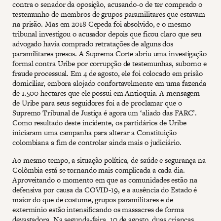
contra o senador da oposição, acusando-o de ter comprado o
testemunho de membros de grupos paramilitares que estavam
na prisão. Mas em 2018 Cepeda foi absolvido, e o mesmo
tribunal investigou o acusador depois que ficou claro que seu
advogado havia comprado retratações de alguns dos
paramilitares presos. A Suprema Corte abriu uma investigação
formal contra Uribe por corrupção de testemunhas, suborno e
fraude processual. Em 4 de agosto, ele foi colocado em prisão
domiciliar, embora alojado confortavelmente em uma fazenda
de 1.500 hectares que ele possui em Antioquia. A mensagem
de Uribe para seus seguidores foi a de proclamar que o
Supremo Tribunal de Justiça é agora um ‘aliado das FARC’.
Como resultado deste incidente, os partidários de Uribe
iniciaram uma campanha para alterar a Constituição
colombiana a fim de controlar ainda mais o judiciário.
Ao mesmo tempo, a situação política, de saúde e segurança na
Colômbia está se tornando mais complicada a cada dia.
Aproveitando o momento em que as comunidades estão na
defensiva por causa da COVID-19, e a ausência do Estado é
maior do que de costume, grupos paramilitares e de
extermínio estão intensificando os massacres de forma
devastadora. Na segunda-feira, 10 de agosto, duas crianças