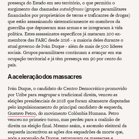
presença do Estado em seu território, o que permitiu o
surgimento das chamadas
autodefensas
(grupos paramilitares
financiados por proprietários de terras e traficantes de drogas)
que estão assassinando sistematicamente ex-membros da
guerrilha que depuseram suas armas e se integraram à vida
política. Estes assassinatos específicos já mataram 200 ex-
membros das FARC desde 2016 - a maioria deles durante o
atual governo de Iván Duque - além de mais de 500 líderes
sociais. Grupos paramilitares continuam a avançar em sua
ocupação territorial e já têm presença em 90 por cento do
país.
A aceleração dos massacres
Iván Duque, o candidato do Centro Democrático promovido
por Uribe para reagrupar a tradicional direita, venceu as
eleições presidenciais de 2018 que foram altamente disputadas
pelo impulsionamento do principal candidato de esquerda,
Gustavo Petro
, do movimento Colômbia Humana. Petro
venceu no primeiro turno, mas perdeu para a coalizão de
direita na eleição final. Mesmo assim, a ascensão eleitoral da
esquerda incentivou as ações dos esquadrões da morte que,
após a ascensão de Duque, retomaram os massacres e