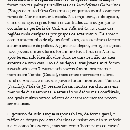
foram mortas pelos paramilitares das
Autodefensas Gaitanistas
(Forças de Autodefesa Gaitanistas) enquanto transitavam por
rurais de Nariño para ir à escola. Na terça-feira, 11 de agosto,
cinco crianças negras foram encontradas com as gargantas
cortadas na periferia de Cali, em
Valle del Cauca
, uma das
regiões mais castigadas por grupos de extermínio. De acordo
com o testemunho de alguns familiares, os assassinos tiveram
a cumplicidade da polícia. Alguns dias depois, em 15 de agosto,
nove jovens universitários foram mortos a tiros em Nariño
após terem sido identificados durante uma reunião na área
externa de uma casa. Dois dias depois, três jovens Awá foram
assassinados em Ricaurte: seis jovens foram torturados e
mortos em Tambo (Cauca), mais cinco morreram na área
rural de Arauca, e mais seis jovens foram mortos em Tumaco
(Nariño). Mais de 30 pessoas foram mortas em chacinas em
menos de duas semanas, e estes são os dados mais confiáveis,
aos quais muitos outros relatos de desaparecimentos podem
ser inclusos.
O governo de Iván Duque responsabiliza, de forma geral, o
tráfico de drogas por estas chacinas e insiste em não se referir
a eles como 'massacres', mas sim como 'homicídios coletivos'.