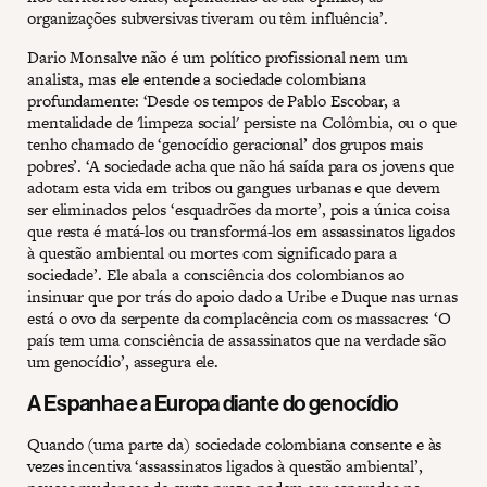
organizações subversivas tiveram ou têm influência’.
Dario Monsalve não é um político profissional nem um
analista, mas ele entende a sociedade colombiana
profundamente: ‘Desde os tempos de Pablo Escobar, a
mentalidade de 'limpeza social' persiste na Colômbia, ou o que
tenho chamado de ‘genocídio geracional’ dos grupos mais
pobres’. ‘A sociedade acha que não há saída para os jovens que
adotam esta vida em tribos ou gangues urbanas e que devem
ser eliminados pelos ‘esquadrões da morte’, pois a única coisa
que resta é matá-los ou transformá-los em assassinatos ligados
à questão ambiental ou mortes com significado para a
sociedade’. Ele abala a consciência dos colombianos ao
insinuar que por trás do apoio dado a Uribe e Duque nas urnas
está o ovo da serpente da complacência com os massacres: ‘O
país tem uma consciência de assassinatos que na verdade são
um genocídio’, assegura ele.
A Espanha e a Europa diante do genocídio
Quando (uma parte da) sociedade colombiana consente e às
vezes incentiva ‘assassinatos ligados à questão ambiental’,