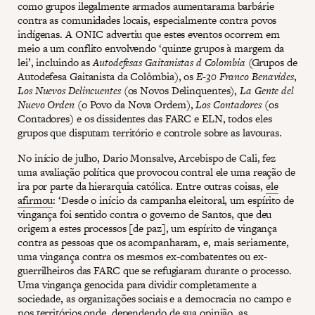
como grupos ilegalmente armados aumentarama barbárie
contra as comunidades locais, especialmente contra povos
indígenas. A ONIC advertiu que estes eventos ocorrem em
meio a um conflito envolvendo ‘quinze grupos à margem da
lei’, incluindo as
Autodefesas Gaitanistas d Colombia
(Grupos de
Autodefesa Gaitanista da Colômbia), os
E-30 Franco Benavides
,
Los Nuevos Delincuentes
(os Novos Delinquentes),
La Gente del
Nuevo Orden
(o Povo da Nova Ordem),
Los Contadores
(os
Contadores) e os dissidentes das FARC e ELN, todos eles
grupos que disputam território e controle sobre as lavouras.
No início de julho, Dario Monsalve, Arcebispo de Cali, fez
uma avaliação política que provocou contral ele uma reação de
ira por parte da hierarquia católica. Entre outras coisas,
ele
afirmou
: ‘Desde o início da campanha eleitoral, um espírito de
vingança foi sentido contra o governo de Santos, que deu
origem a estes processos [de paz], um espírito de vingança
contra as pessoas que os acompanharam, e, mais seriamente,
uma vingança contra os mesmos ex-combatentes ou ex-
guerrilheiros das FARC que se refugiaram durante o processo.
Uma vingança genocida para dividir completamente a
sociedade, as organizações sociais e a democracia no campo e
nos territórios onde, dependendo de sua opinião, as