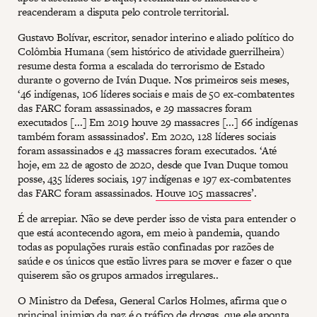
reacenderam a disputa pelo controle territorial.
Gustavo Bolívar, escritor, senador interino e aliado político do
Colômbia Humana (sem histórico de atividade guerrilheira)
resume desta forma a escalada do terrorismo de Estado
durante o governo de Iván Duque. Nos primeiros seis meses,
‘46 indígenas, 106 líderes sociais e mais de 50 ex-combatentes
das FARC foram assassinados, e 29 massacres foram
executados [...] Em 2019 houve 29 massacres [...] 66 indígenas
também foram assassinados’. Em 2020, 128 líderes sociais
foram assassinados e 43 massacres foram executados. ‘Até
hoje, em 22 de agosto de 2020, desde que Ivan Duque tomou
posse, 435 líderes sociais, 197 indígenas e 197 ex-combatentes
das FARC foram assassinados.
Houve 105 massacres
’.
É de arrepiar. Não se deve perder isso de vista para entender o
que está acontecendo agora, em meio à pandemia, quando
todas as populações rurais estão confinadas por razões de
saúde e os únicos que estão livres para se mover e fazer o que
quiserem são os grupos armados irregulares..
O Ministro da Defesa, General Carlos Holmes, afirma que o
principal inimigo da paz é o tráfico de drogas, que ele aponta