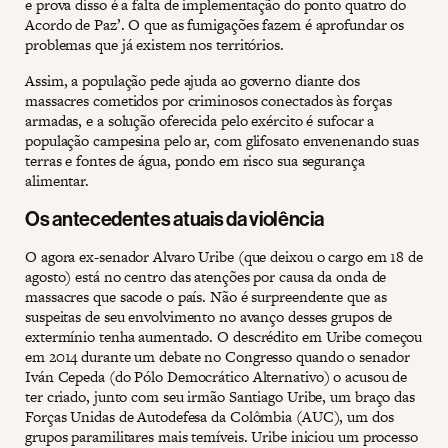
e prova disso é a falta de implementação do ponto quatro do
Acordo de Paz’. O que as fumigações fazem é aprofundar os
problemas que já existem nos territórios.
Assim, a população pede ajuda ao governo diante dos
massacres cometidos por criminosos conectados às forças
armadas, e a solução oferecida pelo exército é sufocar a
população campesina pelo ar, com glifosato envenenando suas
terras e fontes de água, pondo em risco sua segurança
alimentar.
Os antecedentes atuais da violência
O agora ex-senador Alvaro Uribe (que deixou o cargo em 18 de
agosto) está no centro das atenções por causa da onda de
massacres que sacode o país. Não é surpreendente que as
suspeitas de seu envolvimento no avanço desses grupos de
extermínio tenha aumentado. O descrédito em Uribe começou
em 2014 durante um debate no Congresso quando o senador
Iván Cepeda (do Pólo Democrático Alternativo) o acusou de
ter criado, junto com seu irmão Santiago Uribe, um braço das
Forças Unidas de Autodefesa da Colômbia (AUC), um dos
grupos paramilitares mais temíveis. Uribe iniciou um processo