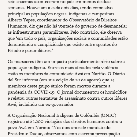
sete chacinas aconteceram no país em menos de duas
semanas. Houve um a cada dois dias, tendo como alvo
principal as populações negras, indígenas e campesinas.
Alberto Yepes, coordenador do Observatório de Direitos
Humanos, diz que não há vontade do governo de desmantelar
as infraestruturas paramilitares. Pelo contrário, ele observa
que ‘em todo o país, organizações sociais e comunidades estão
denunciando a cumplicidade que existe entre agentes do
Estado e paramilitares.’
Os massacres têm um impacto particularmente sério sobre a
população indígena. Entre os mais afetados pela violência
estão os membros da comunidade Awá em Nariño. O
Diario
del Sur
informa (em sua edição de 20 de agosto) que 14
membros deste grupo étnico foram mortos durante a
pandemia da COVID-19. O jornal documentou os homicídios
e relatou outras tentativas de assassinato contra outros líderes
Awá, incluindo um ex-governador.
A Organização Nacional Indígena da Colômbia (ONIC)
registrou até 1.200 violações dos direitos humanos contra o
povo Awá em Nariño: "Nos dois anos de mandato do
Presidente Duque, observamos com extrema preocupação