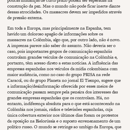
poucas mudanças de curto prazo podem ser esperadas na
construção da paz. Mas o mundo não pode ficar inerte diante
dessas atrocidades. Os massacres devem ser impedidos através
de pressão externa.
Em toda a Europa, mas principalmente na Espanha, tem
havido um doloroso apagão de informações sobre os
massacres na Colômbia, algo que, por outro lado, não é novo.
A imprensa parece não saber do assunto. Não deveria ser o
caso, pois importantes grupos de comunicação espanhóis
controlam grandes veículos de comunicação na Colômbia e,
portanto, têm acesso direto a estas notícias. A influência das
empresas espanholas nos veículos da mídia colombiana com
maior audiência, como no caso do grupo PRISA na rede
Caracol, ou do grupo Planeta no jornal El Tiempo, sugere que
a informação/desinformação oferecida por esses meios de
comunicação passam sempre pela peneira dos interesses das
grandes empresas espanholas que os controlam. Há, no
entanto, indiferença absoluta para o que está acontecendo na
Colômbia nos jornais, rádios e televisões espanholas, cuja
única cobertura exterior nos últimos dias foram os protestos
da oposição na Bielorússia e o suposto envenenamento de um
político russo. O mundo se retringe ao umbigo da Europa, que