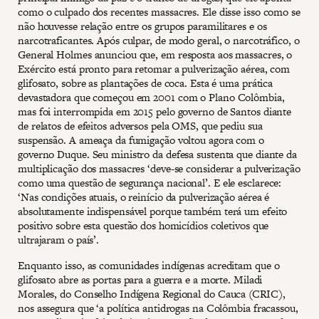
como o culpado dos recentes massacres. Ele disse isso como se
não houvesse relação entre os grupos paramilitares e os
narcotraficantes. Após culpar, de modo geral, o narcotráfico, o
General Holmes anunciou que, em resposta aos massacres, o
Exército está pronto para retomar a pulverização aérea, com
glifosato, sobre as plantações de coca. Esta é uma prática
devastadora que começou em 2001 com o Plano Colômbia,
mas foi interrompida em 2015 pelo governo de Santos diante
de relatos de efeitos adversos pela OMS, que pediu sua
suspensão. A ameaça da fumigação voltou agora com o
governo Duque. Seu ministro da defesa sustenta que diante da
multiplicação dos massacres ‘deve-se considerar a pulverização
como uma questão de segurança nacional’. E ele esclarece:
‘Nas condições atuais, o reinício da pulverização aérea é
absolutamente indispensável porque também terá um efeito
positivo sobre esta questão dos homicídios coletivos que
ultrajaram o país’.
Enquanto isso, as comunidades indígenas acreditam que o
glifosato abre as portas para a guerra e a morte. Miladi
Morales, do Conselho Indígena Regional do Cauca (CRIC),
nos assegura que ‘a política antidrogas na Colômbia fracassou,