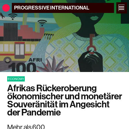
PROGRESSIVE
INTERNATIONAL
ECONOMY
Afrikas Rückeroberung
ökonomischer und monetärer
Souveränität im Angesicht
der Pandemie
Mehr als 600