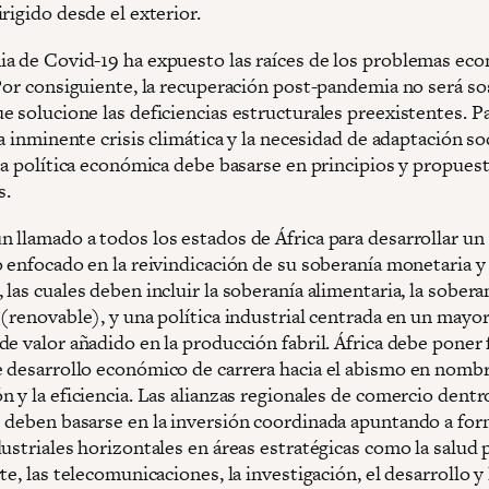
rigido desde el exterior.
a de Covid-19 ha expuesto las raíces de los problemas ec
 Por consiguiente, la recuperación post-pandemia no será so
e solucione las deficiencias estructurales preexistentes. P
la inminente crisis climática y la necesidad de adaptación so
 la política económica debe basarse en principios y propues
s.
 llamado a todos los estados de África para desarrollar un
o enfocado en la reivindicación de su soberanía monetaria y
las cuales deben incluir la soberanía alimentaria, la sobera
 (renovable), y una política industrial centrada en un mayo
e valor añadido en la producción fabril. África debe poner f
 desarrollo económico de carrera hacia el abismo en nombr
 y la eficiencia. Las alianzas regionales de comercio dentr
 deben basarse en la inversión coordinada apuntando a for
ustriales horizontales en áreas estratégicas como la salud 
te, las telecomunicaciones, la investigación, el desarrollo y 