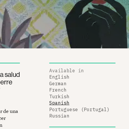
Available in
la salud
English
ierre
German
y
French
Turkish
Spanish
Portuguese (Portugal)
er de una
Russian
cer
n