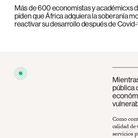
Más de 600 economistas y académicxs d
piden que África adquiera la soberanía m
reactivar su desarrollo después de Covid-
Mientras
pública 
económic
vulnerab
Como conti
calidad de 
servicios 