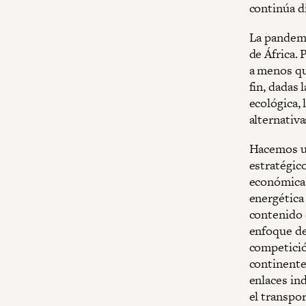
continúa di
La pandemi
de África.
a menos qu
fin, dadas 
ecológica,
alternativa
Hacemos un
estratégic
económica, 
energética
contenido d
enfoque de
competición
continente
enlaces ind
el transpor