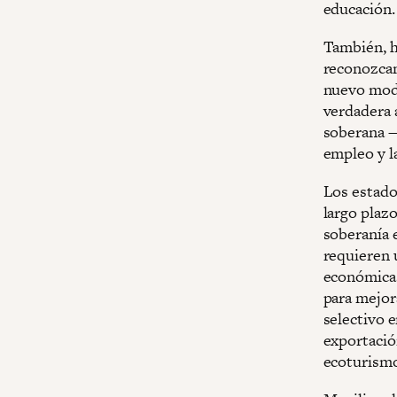
educación.
También, h
reconozcan
nuevo mode
verdadera a
soberana
empleo y l
Los estado
largo plazo
soberanía 
requieren 
económicas,
para mejora
selectivo e
exportación
ecoturismo,