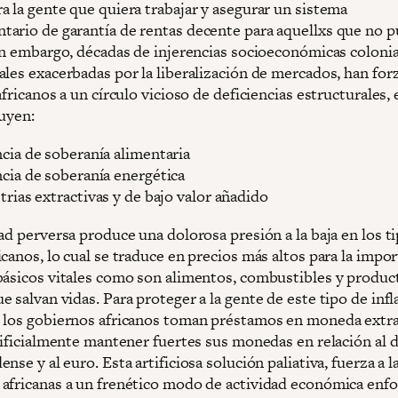
a la gente que quiera trabajar y asegurar un sistema
ario de garantía de rentas decente para aquellxs que no 
Sin embargo, décadas de injerencias socioeconómicas colonia
ales exacerbadas por la liberalización de mercados, han for
africanos a un círculo vicioso de deficiencias estructurales, 
luyen:
cia de soberanía alimentaria
cia de soberanía energética
trias extractivas y de bajo valor añadido
ad perversa produce una dolorosa presión a la baja en los t
canos, lo cual se traduce en precios más altos para la impo
básicos vitales como son alimentos, combustibles y produc
 salvan vidas. Para proteger a la gente de este tipo de infl
 los gobiernos africanos toman préstamos en moneda extr
tificialmente mantener fuertes sus monedas en relación al d
nse y al euro. Esta artificiosa solución paliativa, fuerza a l
africanas a un frenético modo de actividad económica enf