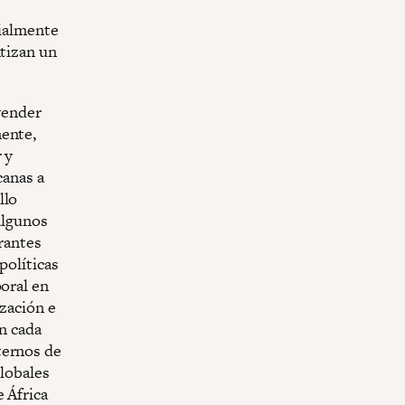
cialmente
ntizan un
 vender
mente,
 y
canas a
llo
algunos
grantes
políticas
poral en
ización e
on cada
ternos de
globales
 África