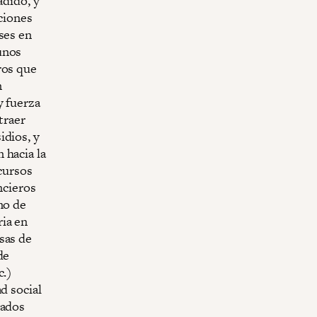
adido, y
aciones
ses en
unos
ros que
n
y fuerza
traer
idios, y
 hacia la
ecursos
ncieros
mo de
ria en
sas de
de
c.)
d social
cados