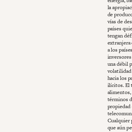
energía, bi
la apropia
de producc
vías de de
países qui
tengan défi
extranjera
a los paíse
inversores
una débil 
volatilidad
hacia los p
ilícitos. 
alimentos,
términos d
propiedad 
telecomuni
Cualquier p
que aún pe