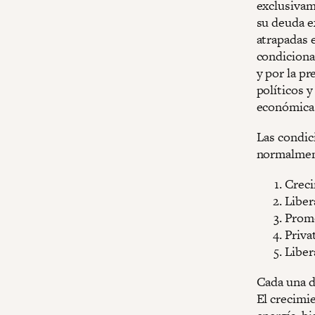
exclusivam
su deuda e
atrapadas 
condiciona
y por la p
políticos 
económica 
Las condic
normalment
Creci
Liber
Promo
Priva
Liber
Cada una d
El crecimi