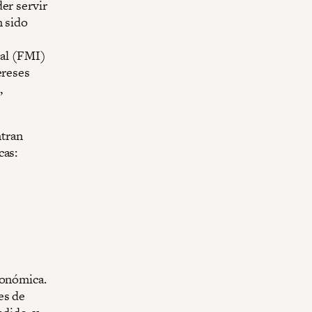
er servir
n sido
nal (FMI)
ereses
,
ntran
cas:
conómica.
es de