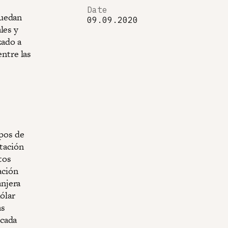
Date
puedan
09.09.2020
les y
zado a
entre las
ipos de
rtación
tos
ación
anjera
ólar
as
ocada