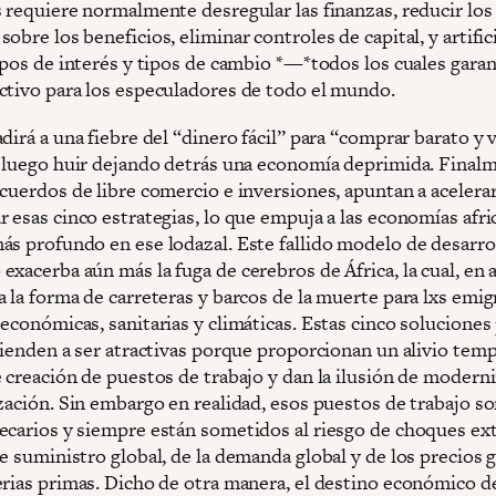
s requiere normalmente desregular las finanzas, reducir los
obre los beneficios, eliminar controles de capital, y artifi
tipos de interés y tipos de cambio *—*todos los cuales gara
ctivo para los especuladores de todo el mundo.
dirá a una fiebre del “dinero fácil” para “comprar barato y
a luego huir dejando detrás una economía deprimida. Final
cuerdos de libre comercio e inversiones, apuntan a acelerar
 esas cinco estrategias, lo que empuja a las economías afri
ás profundo en ese lodazal. Este fallido modelo de desarro
xacerba aún más la fuga de cerebros de África, la cual, en 
a la forma de carreteras y barcos de la muerte para lxs emi
económicas, sanitarias y climáticas. Estas cinco soluciones 
 tienden a ser atractivas porque proporcionan un alivio tem
e creación de puestos de trabajo y dan la ilusión de modern
ización. Sin embargo en realidad, esos puestos de trabajo s
ecarios y siempre están sometidos al riesgo de choques ex
e suministro global, de la demanda global y de los precios 
erias primas. Dicho de otra manera, el destino económico de