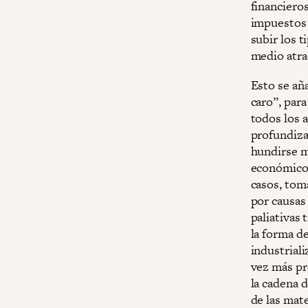
financiero
impuestos s
subir los 
medio atra
Esto se aña
caro”, par
todos los a
profundizar
hundirse m
económico e
casos, tom
por causas 
paliativas
la forma d
industrial
vez más pr
la cadena d
de las mat