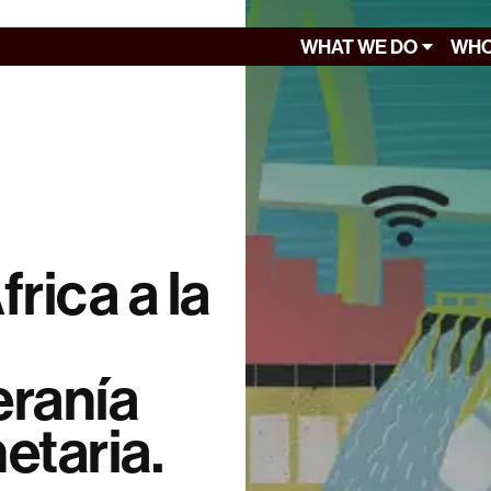
WHAT WE DO
WHO
rica a la
eranía
taria.