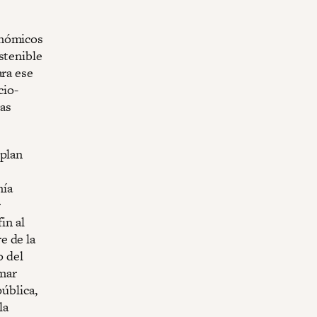
onómicos
stenible
ara ese
cio-
tas
 plan
nía
r
in al
e de la
o del
mar
pública,
la