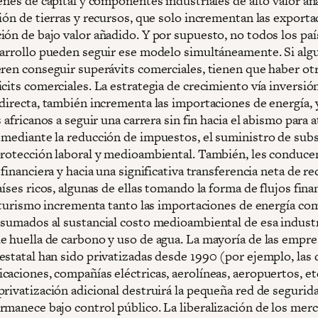
enes de capital y componentes industriales de alto valor añ
ción de tierras y recursos, que solo incrementan las export
ión de bajo valor añadido. Y por supuesto, no todos los paí
sarrollo pueden seguir ese modelo simultáneamente. Si alg
eren conseguir superávits comerciales, tienen que haber ot
cits comerciales. La estrategia de crecimiento vía inversió
 directa, también incrementa las importaciones de energía, 
s africanos a seguir una carrera sin fin hacia el abismo para a
 mediante la reducción de impuestos, el suministro de subs
protección laboral y medioambiental. También, les conducen
 financiera y hacia una significativa transferencia neta de r
aíses ricos, algunas de ellas tomando la forma de flujos fina
El turismo incrementa tanto las importaciones de energía co
 sumados al sustancial costo medioambiental de esa indust
e huella de carbono y uso de agua. La mayoría de las empre
estatal han sido privatizadas desde 1990 (por ejemplo, las 
caciones, compañías eléctricas, aerolíneas, aeropuertos, et
rivatización adicional destruirá la pequeña red de segurida
rmanece bajo control público. La liberalización de los mer