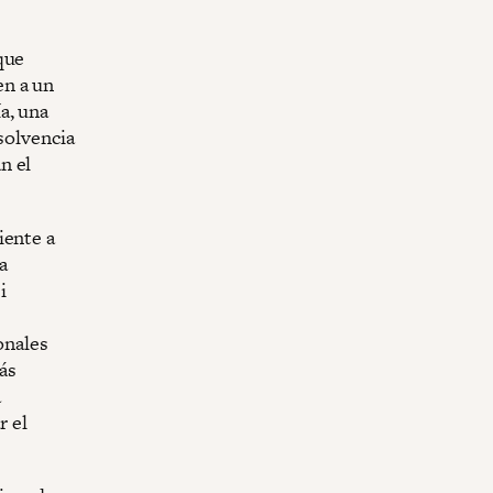
que
en a un
a, una
solvencia
n el
iente a
a
i
onales
más
a
r el