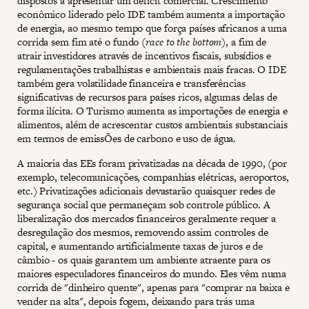
dispostos a apresentar um déficit comercial. Crescimento
econômico liderado pelo IDE também aumenta a importação
de energia, ao mesmo tempo que força países africanos a uma
corrida sem fim até o fundo (
race to the bottom
), a fim de
atrair investidores através de incentivos fiscais, subsídios e
regulamentações trabalhistas e ambientais mais fracas. O IDE
também gera volatilidade financeira e transferências
significativas de recursos para países ricos, algumas delas de
forma ilícita. O Turismo aumenta as importações de energia e
alimentos, além de acrescentar custos ambientais substanciais
em termos de emissÕes de carbono e uso de água.
A maioria das EEs foram privatizadas na década de 1990, (por
exemplo, telecomunicações, companhias elétricas, aeroportos,
etc.) Privatizações adicionais devastarão quaisquer redes de
segurança social que permaneçam sob controle público. A
liberalização dos mercados financeiros geralmente requer a
desregulação dos mesmos, removendo assim controles de
capital, e aumentando artificialmente taxas de juros e de
câmbio - os quais garantem um ambiente atraente para os
maiores especuladores financeiros do mundo. Eles vêm numa
corrida de "dinheiro quente", apenas para "comprar na baixa e
vender na alta", depois fogem, deixando para trás uma